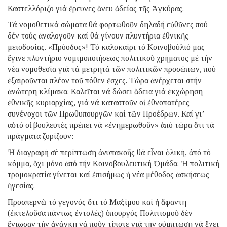
Καστελλόριζο γιά ἔρευνες ἄνευ ἀδείας τῆς Ἀγκύρας.
Τά νομοθετικά σώματα θά φορτωθοῦν δηλαδή εὐθῦνες πού
δέν τούς ἀναλογοῦν καί θά γίνουν πλυντήρια ἐθνικῆς
μειοδοσίας. «Πρόοδος»! Τό καλοκαίρι τό Κοινοβούλιό μας
ἔγινε πλυντήριο νομιμοποιήσεως πολιτικοῦ χρήματος μέ τήν
νέα νομοθεσία γιά τά μετρητά τῶν πολιτικῶν προσώπων, πού
ἐξαιροῦνται πλέον τοῦ πόθεν ἔσχες. Τώρα ἀνέρχεται στήν
ἀνώτερη κλίμακα. Καλεῖται νά δώσει ἄδεια γιά ἐκχώρηση
ἐθνικῆς κυριαρχίας, γιά νά καταστοῦν οἱ ἐθνοπατέρες
συνένοχοι τῶν Πρωθυπουργῶν καί τῶν Προέδρων. Καί γι’
αὐτό οἱ βουλευτές πρέπει νά «ἐνημερωθοῦν» ἀπό τώρα ὅτι τά
πράγματα ζορίζουν:
Ἡ διαγραφή σέ περίπτωση ἀνυπακοῆς θά εἶναι ὁλική, ἀπό τό
κόμμα, ὄχι μόνο ἀπό τήν Κοινοβουλευτική Ὁμάδα. Ἡ πολιτική
τρομοκρατία γίνεται καί ἐπισήμως ἡ νέα μέθοδος ἀσκήσεως
ἡγεσίας.
Προσπερνῶ τό γεγονός ὅτι τό Μαξίμου καί ἡ ἄφαντη
(ἐκτελοῦσα πάντως ἐντολές) ὑπουργός Πολιτισμοῦ δέν
ἔνιωσαν τήν ἀνάγκη νά ποῦν τίποτε γιά τήν σύμπτωση νά ἔχει