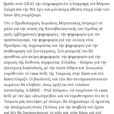
βράδυ στόν ΣΚΑΪ τήν πληροφορία ὅτι ἡ διαγραφή τοῦ Μάριου
Σαλμᾶ ἀπό τήν ΝΔ ἔχει καί μιά ἀκόμη ἀθέατη πτυχή πλήν τῶν
ὅσων ἤδη γνωρίζουμε.
Ὅτι ὁ Πρωθυπουργός Κυριάκος Μητσοτάκης ἀνησυχεῖ τά
μάλα γιά τήν στάση τῆς Κοινοβουλευτικῆς του Ὁμάδας σέ
τρεῖς ἐμβληματικές ψηφοφορίες: τήν ψηφοφορία γιά τόν
προϋπολογισμό, τήν ψηφοφορία γιά τήν ἐκλογή νέου
Προέδρου τῆς Δημοκρατίας καί τήν ψηφοφορία γιά τήν
ἀναθεώρηση τοῦ Συντάγματος. Στό ρεπορτάζ του θά
προσθέσω μία ἀκόμη ψηφοφορία: τήν ψηφοφορία γιά τήν
κύρωση τῆς διεθνοῦς συμφωνίας Ἑλλάδος – Κύπρου γιά τήν
ἠλεκτρική διασύνδεση, μέ τήν ὁποία Ἀθήνα καί Λευκωσία
νομοθετοῦν τό casus belli τῆς Τουρκίας στήν Κάσο καί στό
Καστελλόριζο. Οἱ βουλευτές καί τῶν δύο ἀντιπροσωπευτικῶν
σωμάτων θά κληθοῦν, ὅπως ὁρίζεται στό «πλαίσιο
κατανόησης ΑΔΜΗΕ – ΡΑΕ Κύπρου», νά ἐγκρίνουν τό casus
belli μέ τόν ὅρο «ἀνωτέρα βία» καί νά νομοθετήσουν ὅτι ἄν ἡ
Τουρκία μᾶς ἀπειλήσει μέ πόλεμο, θά πληρώσουμε ἐξ ἡμισείας
τήν ἀποζημίωση στούς Γάλλους γιά τήν ἀναβολή τοῦ ἔργου
καί δέν θά ξαναπατήσουμε τό πόδι μας στήν Κάσο καί στό