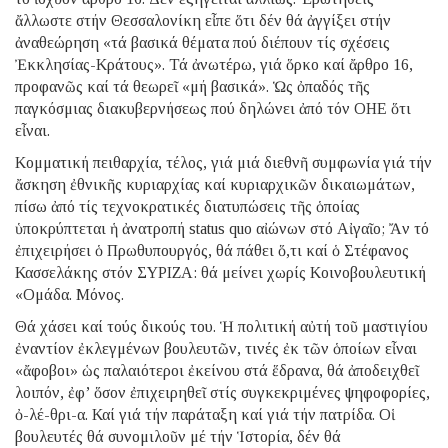
ἄλλωστε στήν Θεσσαλονίκη εἶπε ὅτι δέν θά ἀγγίξει στήν
ἀναθεώρηση «τά βασικά θέματα πού διέπουν τίς σχέσεις
Ἐκκλησίας-Κράτους». Τά ἀνωτέρω, γιά ὅρκο καί ἄρθρο 16,
προφανῶς καί τά θεωρεῖ «μή βασικά». Ὡς ὀπαδός τῆς
παγκόσμιας διακυβερνήσεως πού δηλώνει ἀπό τόν ΟΗΕ ὅτι
εἶναι.
Κομματική πειθαρχία, τέλος, γιά μιά διεθνῆ συμφωνία γιά τήν
ἄσκηση ἐθνικῆς κυριαρχίας καί κυριαρχικῶν δικαιωμάτων,
πίσω ἀπό τίς τεχνοκρατικές διατυπώσεις τῆς ὁποίας
ὑποκρύπτεται ἡ ἀνατροπή status quo αἰώνων στό Αἰγαῖο; Ἄν τό
ἐπιχειρήσει ὁ Πρωθυπουργός, θά πάθει ὅ,τι καί ὁ Στέφανος
Κασσελάκης στόν ΣΥΡΙΖΑ: θά μείνει χωρίς Κοινοβουλευτική
«Ομάδα. Μόνος.
Θά χάσει καί τούς δικούς του. Ἡ πολιτική αὐτή τοῦ μαστιγίου
ἐναντίον ἐκλεγμένων βουλευτῶν, τινές ἐκ τῶν ὁποίων εἶναι
«ἄφοβοι» ὡς παλαιότεροι ἐκείνου στά ἕδρανα, θά ἀποδειχθεῖ
λοιπόν, ἐφ’ ὅσον ἐπιχειρηθεῖ στίς συγκεκριμένες ψηφοφορίες,
ὀ-λέ-θρι-α. Καί γιά τήν παράταξη καί γιά τήν πατρίδα. Οἱ
βουλευτές θά συνομιλοῦν μέ τήν Ἱστορία, δέν θά