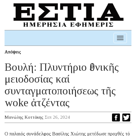
Toggle
navigati
Απόψεις
Βουλή: Πλυντήριο ἐθνικῆς
μειοδοσίας καί
συνταγματοποιήσεως τῆς
woke ἀτζέντας
Μανώλης Κοττάκης
Σεπ 26, 2024
O παλαιός συνάδελφος Βασίλης Χιώτης μετέδωσε προχθές τό