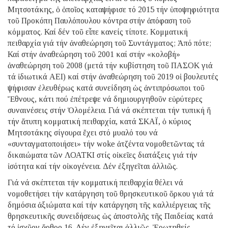
Μητσοτάκης, ὁ ὁποῖος καταψήφισε τό 2015 τήν ὑποψηφιότητα
τοῦ Προκόπη Παυλόπουλου κόντρα στήν ἀπόφαση τοῦ
κόμματος. Καί δέν τοῦ εἶπε κανείς τίποτε. Κομματική
πειθαρχία γιά τήν ἀναθεώρηση τοῦ Συντάγματος; Ἀπό πότε;
Καί στήν ἀναθεώρηση τοῦ 2001 καί στήν «κολοβή»
ἀναθεώρηση τοῦ 2008 (μετά τήν κυβίστηση τοῦ ΠΑΣΟΚ γιά
τά ἰδιωτικά ΑΕΙ) καί στήν ἀναθεώρηση τοῦ 2019 οἱ βουλευτές
ψήφισαν ἐλευθέρως κατά συνείδηση ὡς ἀντιπρόσωποι τοῦ
Ἔθνους, κάτι πού ἐπέτρεψε νά δημιουργηθοῦν εὐρύτερες
συναινέσεις στήν Ὁλομέλεια. Γιά νά σκέπτεται τήν τυπική ἤ
τήν ἄτυπη κομματική πειθαρχία, κατά ΣΚΑΪ, ὁ κύριος
Μητσοτάκης σίγουρα ἔχει στό μυαλό του νά
«συνταγματοποιήσει» τήν woke ἀτζέντα νομοθετῶντας τά
δικαιώματα τῶν ΛΟΑΤΚΙ στίς οἰκεῖες διατάξεις γιά τήν
ἰσότητα καί τήν οἰκογένεια. Δέν ἐξηγεῖται ἀλλιῶς.
Γιά νά σκέπτεται τήν κομματική πειθαρχία θέλει νά
νομοθετήσει τήν κατάργηση τοῦ θρησκευτικοῦ ὅρκου γιά τά
δημόσια ἀξιώματα καί τήν κατάργηση τῆς καλλιέργειας τῆς
θρησκευτικῆς συνειδήσεως ὡς ἀποστολῆς τῆς Παιδείας κατά
τό ἰσχῦον ἄρθρο 16. Δέν ἐξηγεῖται ἀλλιῶς. Ἐρωτηθείς