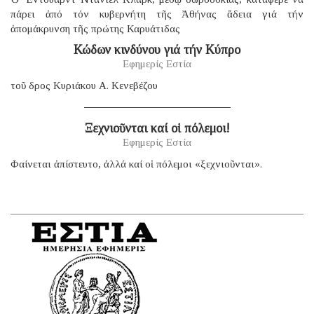
πάρει ἀπό τόν κυβερνήτη τῆς Ἀθήνας ἄδεια γιά τήν
ἀπομάκρυνση τῆς πρώτης Καρυάτιδας
Κώδων κινδύνου γιά τήν Κύπρο
Εφημερίς Εστία
τοῦ δρος Κυριάκου Α. Κενεβέζου
Ξεχνιοῦνται καί οἱ πόλεμοι!
Εφημερίς Εστία
Φαίνεται ἀπίστευτο, ἀλλά καί οἱ πόλεμοι «ξεχνιοῦνται».