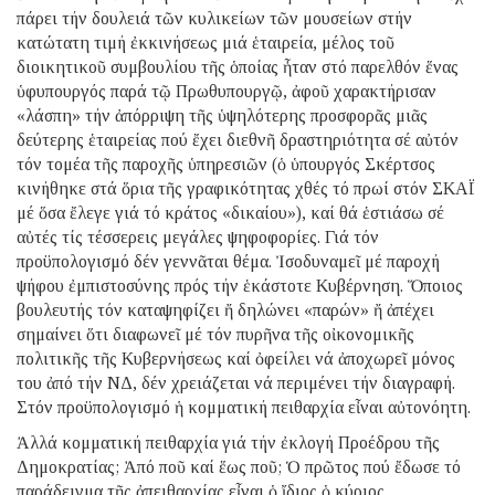
πάρει τήν δουλειά τῶν κυλικείων τῶν μουσείων στήν
κατώτατη τιμή ἐκκινήσεως μιά ἑταιρεία, μέλος τοῦ
διοικητικοῦ συμβουλίου τῆς ὁποίας ἦταν στό παρελθόν ἕνας
ὑφυπουργός παρά τῷ Πρωθυπουργῷ, ἀφοῦ χαρακτήρισαν
«λάσπη» τήν ἀπόρριψη τῆς ὑψηλότερης προσφορᾶς μιᾶς
δεύτερης ἑταιρείας πού ἔχει διεθνῆ δραστηριότητα σέ αὐτόν
τόν τομέα τῆς παροχῆς ὑπηρεσιῶν (ὁ ὑπουργός Σκέρτσος
κινήθηκε στά ὅρια τῆς γραφικότητας χθές τό πρωί στόν ΣΚΑΪ
μέ ὅσα ἔλεγε γιά τό κράτος «δικαίου»), καί θά ἑστιάσω σέ
αὐτές τίς τέσσερεις μεγάλες ψηφοφορίες. Γιά τόν
προϋπολογισμό δέν γεννᾶται θέμα. Ἰσοδυναμεῖ μέ παροχή
ψήφου ἐμπιστοσύνης πρός τήν ἑκάστοτε Κυβέρνηση. Ὅποιος
βουλευτής τόν καταψηφίζει ἤ δηλώνει «παρών» ἤ ἀπέχει
σημαίνει ὅτι διαφωνεῖ μέ τόν πυρῆνα τῆς οἰκονομικῆς
πολιτικῆς τῆς Κυβερνήσεως καί ὀφείλει νά ἀποχωρεῖ μόνος
του ἀπό τήν ΝΔ, δέν χρειάζεται νά περιμένει τήν διαγραφή.
Στόν προϋπολογισμό ἡ κομματική πειθαρχία εἶναι αὐτονόητη.
Ἀλλά κομματική πειθαρχία γιά τήν ἐκλογή Προέδρου τῆς
Δημοκρατίας; Ἀπό ποῦ καί ἕως ποῦ; Ὁ πρῶτος πού ἔδωσε τό
παράδειγμα τῆς ἀπειθαρχίας εἶναι ὁ ἴδιος ὁ κύριος