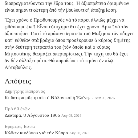
διαπραγματεύονται τήν ἕδρα τους. Ἡ ἀξιοπρέπεια ὁρισμένων
εἶναι σημαντικώτερη ἀπό τήν βουλευτική ἀποζημίωση.
Ἔχει χρόνο ὁ Πρωθυπουργός νά τό πάρει ἀλλιῶς μέχρι νά
φθάσουμε ἐκεῖ. Εἶναι εὐτύχημα ὅτι ἔχει χρόνο. Ἀρκεῖ νά τόν
ἀξιοποιήσει. Γιατί τό πράσινο ἱερατεῖο τοῦ Μαξίμου τόν ὁδηγεῖ
κατ’ εὐθεῖαν στά βράχια ὅπου προσέκρουσε ὁ κύριος Σημίτης
στήν δεύτερη τετραετία του (τόν ὁποῖο καί ὁ κύριος
Μητσοτάκης θαυμάζει ἀπεριορίστως). Τήν τύχη του θά ἔχει
ἄν δέν ἀλλάξει ρότα. Θά παραδώσει τό τιμόνι ἐν πλῷ.
Αὐτοβούλως.
Απόψεις
Δημήτρης Καπράνος
Κι ὕστερα μᾶς φταίει ὁ Νόλαν καί ἡ Ἑλένη…
Αυγ 09, 2026
Πρό 60 ἐτῶν
Δευτέρα, 8 Αὐγούστου 1966
Αυγ 08, 2026
Εφημερίς Εστία
Κώδων κινδύνου γιά τήν Κύπρο
Αυγ 08, 2026