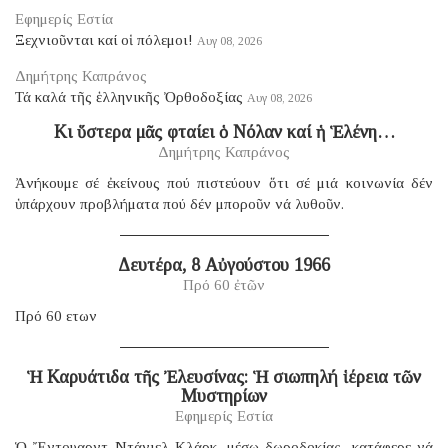
Εφημερίς Εστία
Ξεχνιοῦνται καί οἱ πόλεμοι!
Αυγ 08, 2026
Δημήτρης Καπράνος
Τά καλά τῆς ἑλληνικῆς Ὀρθοδοξίας
Αυγ 08, 2026
Κι ὕστερα μᾶς φταίει ὁ Νόλαν καί ἡ Ἑλένη…
Δημήτρης Καπράνος
Ἀνήκουμε σέ ἐκείνους πού πιστεύουν ὅτι σέ μιά κοινωνία δέν
ὑπάρχουν προβλήματα πού δέν μποροῦν νά λυθοῦν.
Δευτέρα, 8 Αὐγούστου 1966
Πρό 60 ἐτῶν
Πρό 60 ετων
Ἡ Καρυάτιδα τῆς Ἐλευσίνας: Ἡ σιωπηλή ἱέρεια τῶν
Μυστηρίων
Εφημερίς Εστία
Ὁ Ἔντουαρντ Ντάνιελ Κλάρκ, μέσῳ δωροδοκίας, κατάφερε νά