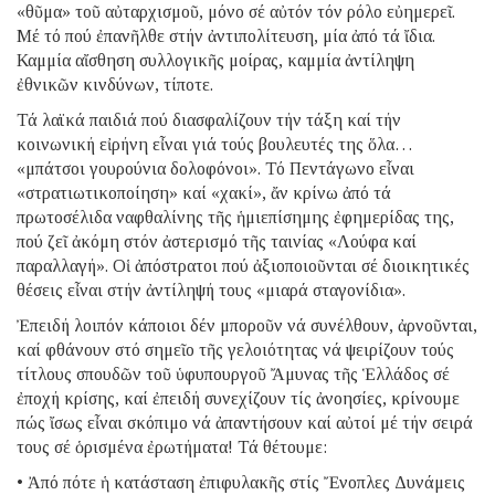
«θῦμα» τοῦ αὐταρχισμοῦ, μόνο σέ αὐτόν τόν ρόλο εὐημερεῖ.
Μέ τό πού ἐπανῆλθε στήν ἀντιπολίτευση, μία ἀπό τά ἴδια.
Καμμία αἴσθηση συλλογικῆς μοίρας, καμμία ἀντίληψη
ἐθνικῶν κινδύνων, τίποτε.
Τά λαϊκά παιδιά πού διασφαλίζουν τήν τάξη καί τήν
κοινωνική εἰρήνη εἶναι γιά τούς βουλευτές της ὅλα…
«μπάτσοι γουρούνια δολοφόνοι». Τό Πεντάγωνο εἶναι
«στρατιωτικοποίηση» καί «χακί», ἄν κρίνω ἀπό τά
πρωτοσέλιδα ναφθαλίνης τῆς ἡμιεπίσημης ἐφημερίδας της,
πού ζεῖ ἀκόμη στόν ἀστερισμό τῆς ταινίας «Λούφα καί
παραλλαγή». Οἱ ἀπόστρατοι πού ἀξιοποιοῦνται σέ διοικητικές
θέσεις εἶναι στήν ἀντίληψή τους «μιαρά σταγονίδια».
Ἐπειδή λοιπόν κάποιοι δέν μποροῦν νά συνέλθουν, ἀρνοῦνται,
καί φθάνουν στό σημεῖο τῆς γελοιότητας νά ψειρίζουν τούς
τίτλους σπουδῶν τοῦ ὑφυπουργοῦ Ἄμυνας τῆς Ἑλλάδος σέ
ἐποχή κρίσης, καί ἐπειδή συνεχίζουν τίς ἀνοησίες, κρίνουμε
πώς ἴσως εἶναι σκόπιμο νά ἀπαντήσουν καί αὐτοί μέ τήν σειρά
τους σέ ὁρισμένα ἐρωτήματα! Τά θέτουμε:
• Ἀπό πότε ἡ κατάσταση ἐπιφυλακῆς στίς Ἔνοπλες Δυνάμεις