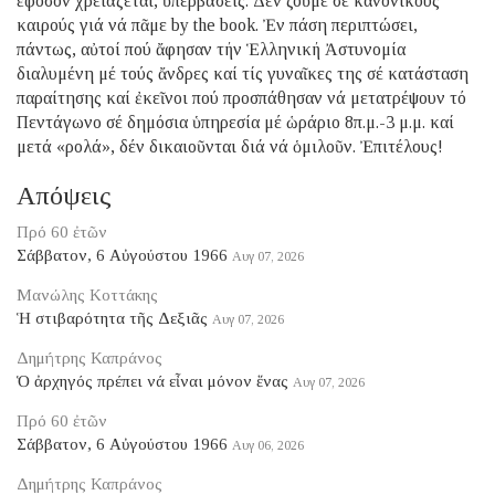
ἐφόσον χρειάζεται, ὑπερβάσεις. Δέν ζοῦμε σέ κανονικούς
καιρούς γιά νά πᾶμε by the book. Ἐν πάση περιπτώσει,
πάντως, αὐτοί πού ἄφησαν τήν Ἑλληνική Ἀστυνομία
διαλυμένη μέ τούς ἄνδρες καί τίς γυναῖκες της σέ κατάσταση
παραίτησης καί ἐκεῖνοι πού προσπάθησαν νά μετατρέψουν τό
Πεντάγωνο σέ δημόσια ὑπηρεσία μέ ὡράριο 8π.μ.-3 μ.μ. καί
μετά «ρολά», δέν δικαιοῦνται διά νά ὁμιλοῦν. Ἐπιτέλους!
Απόψεις
Πρό 60 ἐτῶν
Σάββατον, 6 Αὐγούστου 1966
Αυγ 07, 2026
Μανώλης Κοττάκης
Ἡ στιβαρότητα τῆς Δεξιᾶς
Αυγ 07, 2026
Δημήτρης Καπράνος
Ὁ ἀρχηγός πρέπει νά εἶναι μόνον ἕνας
Αυγ 07, 2026
Πρό 60 ἐτῶν
Σάββατον, 6 Αὐγούστου 1966
Αυγ 06, 2026
Δημήτρης Καπράνος