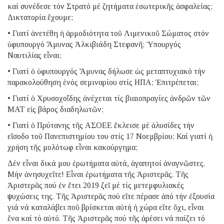
καί συνέδεσε τόν Στρατό μέ ζητήματα ἐσωτερικῆς ἀσφαλείας;
Δικτατορία ἔχουμε;
• Γιατί ἀνετέθη ἡ ἁρμοδιότητα τοῦ Λιμενικοῦ Σώματος στόν
ὑφυπουργό Ἄμυνας Ἀλκιβιάδη Στεφανῆ; Ὑπουργός
Ναυτιλίας εἶναι;
• Γιατί ὁ ὑφυπουργός Ἄμυνας δήλωσε ὡς μεταπτυχιακό τήν
παρακολούθηση ἑνός σεμιναρίου στίς ΗΠΑ; Ἐπιτρέπεται;
• Γιατί ὁ Χρυσοχοΐδης ἀνέχεται τίς βιαιοπραγίες ἀνδρῶν τῶν
ΜΑΤ εἰς βάρος διαδηλωτῶν;
• Γιατί ὁ Πρύτανης τῆς ΑΣΟΕΕ ἔκλεισε μέ ἁλυσίδες τήν
εἴσοδο τοῦ Πανεπιστημίου του στίς 17 Νοεμβρίου; Καί γιατί ἡ
χρήση τῆς μολότωφ εἶναι κακούργημα;
Δέν εἶναι δικά μου ἐρωτήματα αὐτά, ἀγαπητοί ἀναγνῶστες.
Μήν ἀνησυχεῖτε! Εἶναι ἐρωτήματα τῆς Ἀριστερᾶς. Τῆς
Ἀριστερᾶς πού ἐν ἔτει 2019 ζεῖ μέ τίς μετεμφυλιακές
ψυχώσεις της. Τῆς Ἀριστερᾶς πού εἴτε πέρασε ἀπό τήν ἐξουσία
γιά νά καταλάβει ποῦ βρίσκεται αὐτή ἡ χώρα εἴτε ὄχι, εἶναι
ἕνα καί τό αὐτό. Τῆς Ἀριστερᾶς πού τῆς ἀρέσει νά παίζει τό