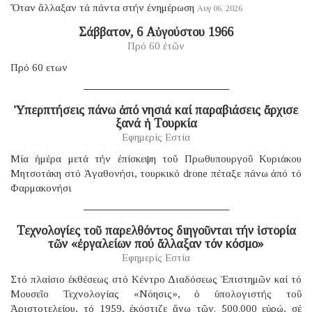
Ὅταν ἄλλαξαν τά πάντα στήν ἐνημέρωση
Αυγ 06, 2026
Σάββατον, 6 Αὐγούστου 1966
Πρό 60 ἐτῶν
Πρό 60 ετων
Ὑπερπτήσεις πάνω ἀπό νησιά καί παραβιάσεις ἄρχισε
ξανά ἡ Τουρκία
Εφημερίς Εστία
Μία ἡμέρα μετά τήν ἐπίσκεψη τοῦ Πρωθυπουργοῦ Κυριάκου
Μητσοτάκη στό Ἀγαθονήσι, τουρκικό drone πέταξε πάνω ἀπό τό
Φαρμακονήσι
Τεχνολογίες τοῦ παρελθόντος διηγοῦνται τήν ἱστορία
τῶν «ἐργαλείων πού ἄλλαξαν τόν κόσμο»
Εφημερίς Εστία
Στό πλαίσιο ἐκθέσεως στό Κέντρο Διαδόσεως Ἐπιστημῶν καί τό
Μουσεῖο Τεχνολογίας «Νόησις», ὁ ὑπολογιστής τοῦ
Ἀριστοτελείου, τό 1959, ἐκόστιζε ἄνω τῶν. 500.000 εὐρώ, σέ