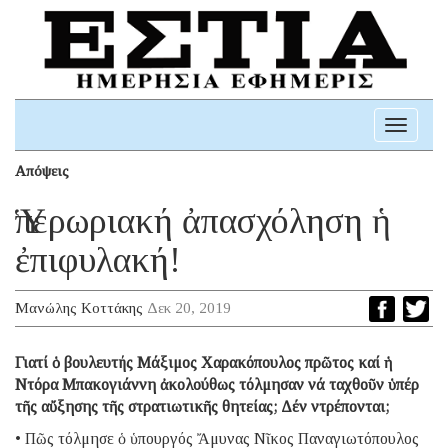
Toggle
navigati
Απόψεις
Ὑπερωριακή ἀπασχόληση ἡ
ἐπιφυλακή!
Μανώλης Κοττάκης
Δεκ 20, 2019
Γιατί ὁ βουλευτής Μάξιμος Χαρακόπουλος πρῶτος καί ἡ
Ντόρα Μπακογιάννη ἀκολούθως τόλμησαν νά ταχθοῦν ὑπέρ
τῆς αὔξησης τῆς στρατιωτικῆς θητείας; Δέν ντρέπονται;
• Πῶς τόλμησε ὁ ὑπουργός Ἄμυνας Νῖκος Παναγιωτόπουλος