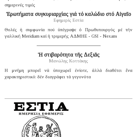
σημερινές τιμές
Ἐρωτήματα συγκυριαρχίας γιά τό καλώδιο στό Αἰγαῖο
Εφημερίς Εστία
Θολές ἡ συμφωνία πού ὑπέγραψε ὁ Πρωθυπουργός μέ τήν
γαλλική Μeridiam καί ἡ τριμερής ΑΔΜΗΕ - GSI - Nexans
Ἡ στιβαρότητα τῆς Δεξιᾶς
Μανώλης Κοττάκης
H μνήμη μπορεῖ νά ὑποχωρεῖ ἐνίοτε, ἀλλά διαθέτει ἕνα
χαρακτηριστικό: δέν διαγράφει τά γεγονότα