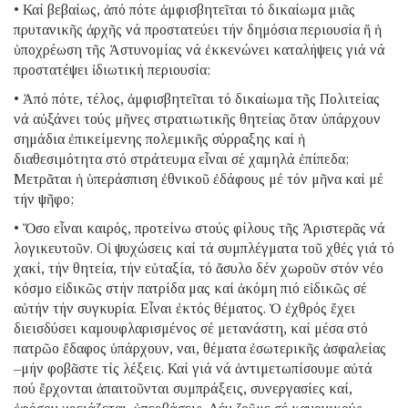
• Καί βεβαίως, ἀπό πότε ἀμφισβητεῖται τό δικαίωμα μιᾶς
πρυτανικῆς ἀρχῆς νά προστατεύει τήν δημόσια περιουσία ἤ ἡ
ὑποχρέωση τῆς Ἀστυνομίας νά ἐκκενώνει καταλήψεις γιά νά
προστατέψει ἰδιωτική περιουσία;
• Ἀπό πότε, τέλος, ἀμφισβητεῖται τό δικαίωμα τῆς Πολιτείας
νά αὐξάνει τούς μῆνες στρατιωτικῆς θητείας ὅταν ὑπάρχουν
σημάδια ἐπικείμενης πολεμικῆς σύρραξης καί ἡ
διαθεσιμότητα στό στράτευμα εἶναι σέ χαμηλά ἐπίπεδα;
Μετρᾶται ἡ ὑπεράσπιση ἐθνικοῦ ἐδάφους μέ τόν μῆνα καί μέ
τήν ψῆφο;
• Ὅσο εἶναι καιρός, προτείνω στούς φίλους τῆς Ἀριστερᾶς νά
λογικευτοῦν. Οἱ ψυχώσεις καί τά συμπλέγματα τοῦ χθές γιά τό
χακί, τήν θητεία, τήν εὐταξία, τό ἄσυλο δέν χωροῦν στόν νέο
κόσμο εἰδικῶς στήν πατρίδα μας καί ἀκόμη πιό εἰδικῶς σέ
αὐτήν τήν συγκυρία. Εἶναι ἐκτός θέματος. Ὁ ἐχθρός ἔχει
διεισδύσει καμουφλαρισμένος σέ μετανάστη, καί μέσα στό
πατρῶο ἔδαφος ὑπάρχουν, ναι, θέματα ἐσωτερικῆς ἀσφαλείας
–μήν φοβᾶστε τίς λέξεις. Καί γιά νά ἀντιμετωπίσουμε αὐτά
πού ἔρχονται ἀπαιτοῦνται συμπράξεις, συνεργασίες καί,