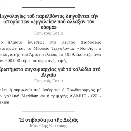
Τεχνολογίες τοῦ παρελθόντος διηγοῦνται τήν
ἱστορία τῶν «ἐργαλείων πού ἄλλαξαν τόν
κόσμο»
Εφημερίς Εστία
τό πλαίσιο ἐκθέσεως στό Κέντρο Διαδόσεως
πιστημῶν καί τό Μουσεῖο Τεχνολογίας «Νόησις», ὁ
ολογιστής τοῦ Ἀριστοτελείου, τό 1959, ἐκόστιζε ἄνω
ν. 500.000 εὐρώ, σέ σημερινές τιμές
ρωτήματα συγκυριαρχίας γιά τό καλώδιο στό
Αἰγαῖο
Εφημερίς Εστία
ολές ἡ συμφωνία πού ὑπέγραψε ὁ Πρωθυπουργός μέ
ήν γαλλική Μeridiam καί ἡ τριμερής ΑΔΜΗΕ - GSI -
exans
Ἡ στιβαρότητα τῆς Δεξιᾶς
Μανώλης Κοττάκης