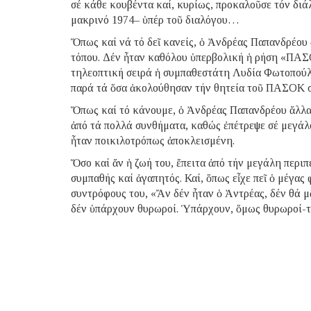
σέ κάθε κουβέντα καί, κυρίως, προκαλοῦσε τόν διά
μακρινό 1974– ὑπέρ τοῦ διαλόγου…
Ὅπως καί νά τό δεῖ κανείς, ὁ Ἀνδρέας Παπανδρέου
τόπου. Δέν ἦταν καθόλου ὑπερβολική ἡ ρήση «ΠΑΣ
τηλεοπτική σειρά ἡ συμπαθεστάτη Λυδία Φωτοπούλο
παρά τά ὅσα ἀκολούθησαν τήν θητεία τοῦ ΠΑΣΟΚ σ
Ὅπως καί τό κάνουμε, ὁ Ἀνδρέας Παπανδρέου ἄλλα
ἀπό τά πολλά συνθήματα, καθώς ἐπέτρεψε σέ μεγάλο 
ἦταν ποικιλοτρόπως ἀποκλεισμένη.
Ὅσο καί ἄν ἡ ζωή του, ἔπειτα ἀπό τήν μεγάλη περιπ
συμπαθής καί ἀγαπητός. Καί, ὅπως εἶχε πεῖ ὁ μέγα
συντρόφους του, «Ἄν δέν ἦταν ὁ Ἀντρέας, δέν θά μ
δέν ὑπάρχουν θυρωροί. Ὑπάρχουν, ὅμως θυρωροί-