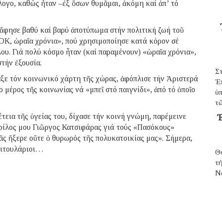
λογο, καθώς ἦταν –ἐξ ὅσων θυμᾶμαι, ἀκόμη καί ἀπ’ τό
 ἄφησε βαθύ καί βαρύ ἀποτύπωμα στήν πολιτική ζωή τοῦ
ΟΚ, ὡραῖα χρόνια», πού χρησιμοποίησε κατά κόρον σέ
υ. Γιά πολύ κόσμο ἦταν (καί παραμένουν) «ὡραῖα χρόνια»,
τήν ἐξουσία.
Σ
ξε τόν κοινωνικό χάρτη τῆς χώρας, ἀφόπλισε τήν Ἀριστερά
Ἐ
μέρος τῆς κοινωνίας νά «μπεῖ στό παιγνίδι», ἀπό τό ὁποῖο
ὑπ
τῶ
έτεια τῆς ὑγείας του, δίχασε τήν κοινή γνώμη, παρέμεινε
Ἐ
ς φίλος μου Γιῶργος Κατσιφάρας γιά τούς «Πασόκους»
ᾶς ἤξερε οὔτε ὁ θυρωρός τῆς πολυκατοικίας μας». Σήμερα,
τιτουλάριοι…
Θ
τ
N