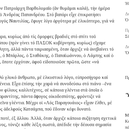
Ἡ
όν Πατριάρχη Βαρθολομαῖο (ἄν θυμᾶμαι καλά), τήν ἡμέρα
Δ
 ὁ Ἀνδρέας Παπανδρέου. Στό βαπόρι εἶχε ἐπικρατήσει
Ὁ 
ργός Ναυτιλίας, ἔφυγε λίγο ἀργότερα μέ ἑλικόπτερο, γιά νά
Π
ρα, κυρίως ἀπό τίς ὄμορφες βραδιές στό σπίτι τοῦ
Σ
ὅπου (πρίν γίνει τό ΠΑΣΟΚ κυβέρνηση, κυρίως) εἴχαμε
Δ
ητη, ἀλλά πάντα ταιριασμένη, ὅταν ἄρχιζε νά ἀνεβαίνει τό
Ὅ
, ὁ Μπάρλος, ὁ Σταθάκης, ὁ Παπαϊωάννου, ὁ Λάμπης καί ὁ
, ὅποτε ἐρχόταν, ἀφοῦ εἰδοποιοῦσε πρῶτα, ὥστε «νά
ολύ γλυκό ἄνθρωπο, μέ ἑλκυστικό λόγο, εὐπροσήγορο καί
Π
ένεια. Εἶχα ἐπίσης τήν χαρά νά συνοδεύσω στό πιάνο –ἕνα
ν φίλους καλλιτέχνες, σέ κάποια γλέντια στά ὁποῖα ὁ
Ὑ
αραντίτης, πάντα ἄψογος οἰκοδεσπότης, φρόντιζε νά
ῖνα γλέντια. Μέχρι οἱ «Λός Παραγουάιος» εἶχαν ἔλθει, μέ
ύς ἀδελφούς Κατσάμπα, πού ἔδιναν κέφι δυνατό.
Μ
 ποτέ, ἐξ ἄλλου. Ἀλλά, ὅταν ἄρχιζε κάποια συζήτηση σχετικά
Κ
νος, τόνιζε κάθε λέξη σωστά, ἀπέδιδε τήν δέουσα σημασία
π