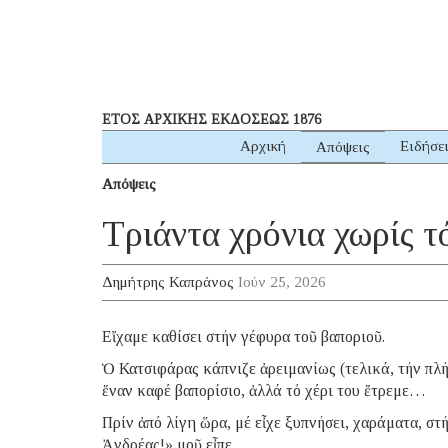
ΕΤΟΣ ΑΡΧΙΚΗΣ ΕΚΔΟΣΕΩΣ 1876
Αρχική
Ειδήσε
Απόψεις
Απόψεις
Τριάντα χρόνια χωρίς τ
Δημήτρης Καπράνος
Ιούν 25, 2026
Εἴχαμε καθίσει στήν γέφυρα τοῦ βαποριοῦ.
Ὁ Κατσιφάρας κάπνιζε ἀρειμανίως (τελικά, τήν πλή
ἕναν καφέ βαπορίσιο, ἀλλά τό χέρι του ἔτρεμε…
Πρίν ἀπό λίγη ὥρα, μέ εἶχε ξυπνήσει, χαράματα, σ
Ἀνδρέας!» μοῦ εἶπε…