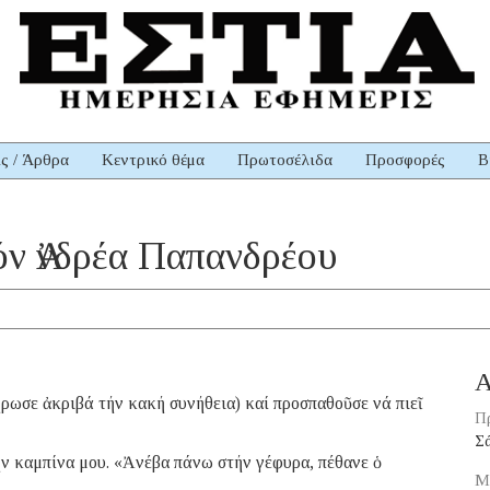
ις / Άρθρα
Κεντρικό θέμα
Πρωτοσέλιδα
Προσφορές
Β
όν Ἀνδρέα Παπανδρέου
Α
ρωσε ἀκριβά τήν κακή συνήθεια) καί προσπαθοῦσε νά πιεῖ
Π
Σ
τήν καμπίνα μου. «Ἀνέβα πάνω στήν γέφυρα, πέθανε ὁ
Μ