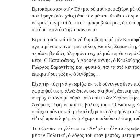
Βρισκόμασταν στήν Πάτμο, σέ μιά κρουαζιέρα μέ τ
πού ἔφυγε (σάν χθές) ἀπό τόν μάταιο ἐτοῦτο κόσμο
νεκρική σιγή καί ὁ –τότε– μακροβιώτερος, ὡς ὑπου
σπεύσει κοντά στήν οἰκογένεια.
Εἴχαμε τόσα καί τόσα νά θυμηθοῦμε μέ τόν Κατσιφά
ἀγαπημένου κοινοῦ μας φίλου, Βασίλη Σαραντίτη, 
περάσει βραδιές ἀλησμόνητες, μέ μιά παρέα ἑτερόκλ
κέφι. Ὁ Κατσιφάρας, ὁ Δροσογιάννης, ὁ Κουλούρης
Γιῶργος Σαραντίτης καί, φυσικά, πάντα στό κέντρο
ἐπικρατήσει τάξη», ὁ Ἀνδρέας…
Εἶχα τήν τύχη νά γνωρίζω ἐκ τοῦ σύνεγγυς ἕναν π
χωρίς ψεύτικη, ἀλλά ἀπολύτως ἀληθινή, ἀστική εὐγ
ὑπέροχο πιάνο μέ οὐρά– στό σπίτι τῶν Σαραντίτηδω
Ἀνδρέας «ἔφερνε καί τίς βόλτες του». Ὁ Βασίλης Σ
ὑπάρχει πάντα καί ἡ «ἔκπληξη» στά ἀλησμόνητα ἐκε
εἰδική πρόσκληση, ἐνῷ εἴχαμε ἀπολαύσει ἐπίσης το
Τοῦ ἄρεσαν τά γλέντια τοῦ Ἀνδρέα – δέν τό ἔκρυψε
μέ τήν Πολιτική, ὁ λόγος του ἦταν μεστός, μετρημέ