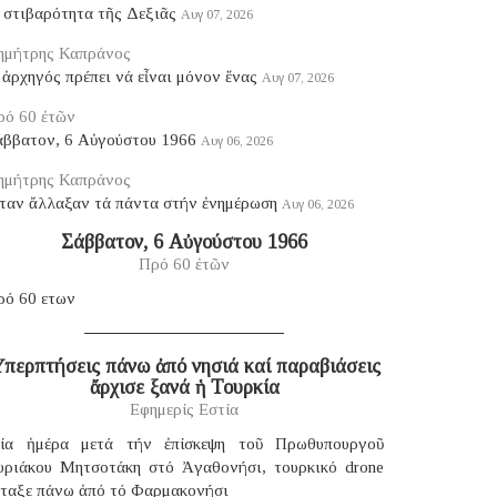
 στιβαρότητα τῆς Δεξιᾶς
Αυγ 07, 2026
ημήτρης Καπράνος
ἀρχηγός πρέπει νά εἶναι μόνον ἕνας
Αυγ 07, 2026
ρό 60 ἐτῶν
άββατον, 6 Αὐγούστου 1966
Αυγ 06, 2026
ημήτρης Καπράνος
ταν ἄλλαξαν τά πάντα στήν ἐνημέρωση
Αυγ 06, 2026
Σάββατον, 6 Αὐγούστου 1966
Πρό 60 ἐτῶν
ρό 60 ετων
περπτήσεις πάνω ἀπό νησιά καί παραβιάσεις
ἄρχισε ξανά ἡ Τουρκία
Εφημερίς Εστία
ία ἡμέρα μετά τήν ἐπίσκεψη τοῦ Πρωθυπουργοῦ
υριάκου Μητσοτάκη στό Ἀγαθονήσι, τουρκικό drone
έταξε πάνω ἀπό τό Φαρμακονήσι