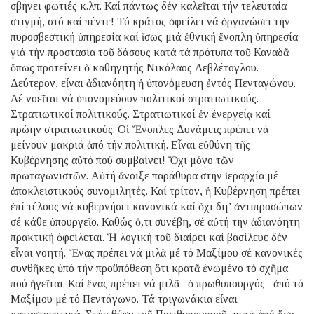
σβήνει φωτιές κ.λπ. Καί πάντως δέν καλεῖται τήν τελευταία
στιγμή, στό καί πέντε! Τό κράτος ὀφείλει νά ὀργανώσει τήν
πυροσβεστική ὑπηρεσία καί ἴσως μιά ἐθνική ἔνοπλη ὑπηρεσία
γιά τήν προστασία τοῦ δάσους κατά τά πρότυπα τοῦ Καναδᾶ
ὅπως προτείνει ὁ καθηγητής Νικόλαος Δεβλέτογλου.
Δεύτερον, εἶναι ἀδιανόητη ἡ ὑπονόμευση ἐντός Πενταγώνου.
Δέ νοεῖται νά ὑπονομεύουν πολιτικοί στρατιωτικούς.
Στρατιωτικοί πολιτικούς. Στρατιωτικοί ἐν ἐνεργείᾳ καί
πρώην στρατιωτικούς. Οἱ Ἔνοπλες Δυνάμεις πρέπει νά
μείνουν μακριά ἀπό τήν πολιτική. Εἶναι εὐθύνη τῆς
Κυβέρνησης αὐτό πού συμβαίνει! Ὄχι μόνο τῶν
πρωταγωνιστῶν. Αὐτή ἄνοιξε παράθυρα στήν ἱεραρχία μέ
ἀποκλειστικούς συνομιλητές. Καί τρίτον, ἡ Κυβέρνηση πρέπει
ἐπί τέλους νά κυβερνήσει κανονικά καί ὄχι δη’ ἀντιπροσώπων
σέ κάθε ὑπουργεῖο. Καθώς ὅ,τι συνέβη, σέ αὐτή τήν ἀδιανόητη
πρακτική ὀφείλεται. Ἡ λογική τοῦ διαίρει καί βασίλευε δέν
εἶναι νοητή. Ἕνας πρέπει νά μιλᾶ μέ τό Μαξίμου σέ κανονικές
συνθῆκες ὑπό τήν προϋπόθεση ὅτι κρατᾶ ἑνωμένο τό σχῆμα
πού ἡγεῖται. Καί ἕνας πρέπει νά μιλᾶ –ὁ πρωθυπουργός– ἀπό τό
Μαξίμου μέ τό Πεντάγωνο. Τά τριγωνάκια εἶναι