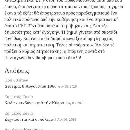
καταστρεπτικά. Στήν θέση τοῦ Πρωθυπουργοῦ, μετά ἀπό ὅσα
ἔμαθα, ἀπό ἀνεξάρτητη ἀπό τά τρία κέντρα ἐξουσίας πηγή, θά
ἔκανα τά ἑξῆς: θά ἀποστράτευα πρός παραδειγματισμό ἕνα
πολιτικό πρόσωπο ἀπό τήν κυβέρνηση καί ἕνα στρατιωτικό
ἀπό τό ΓΕΣ. Ὄχι ἀπό αὐτά πού τράβηξαν τά φῶτα τῆς
δημοσιότητος κατ’ ἀνάγκην. Ἡ ζημιά γίνεται στό σκοτάδι
συνήθως. Καί ἔπειτα θά διαμόρφωνα ξεκάθαρη ἱεραρχία,
πολιτική καί στρατιωτική. Τέλος οἱ «ἀόρατοι». Ἄν δέν τό
πράξει ὁ κύριος Μητσοτάκης, ἡ ἑπόμενη φωτιά στό
Πεντάγωνο δέν θά σβήσει τόσο εὔκολα!
Απόψεις
Πρό 60 ἐτῶν
Δευτέρα, 8 Αὐγούστου 1966
Αυγ 08, 2026
Εφημερίς Εστία
Κώδων κινδύνου γιά τήν Κύπρο
Αυγ 08, 2026
Εφημερίς Εστία
Ξεχνιοῦνται καί οἱ πόλεμοι!
Αυγ 08, 2026
Δημήτρης Καπράνος