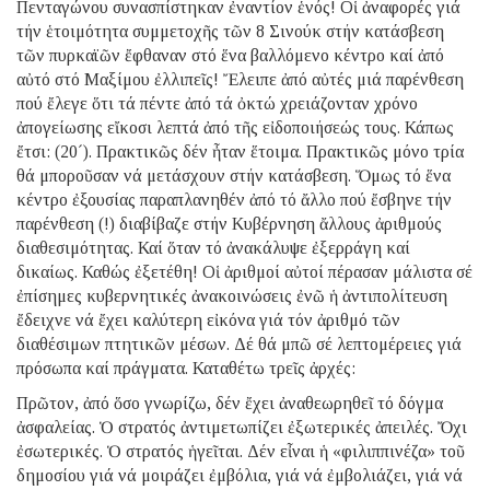
Πενταγώνου συνασπίστηκαν ἐναντίον ἑνός! Οἱ ἀναφορές γιά
τήν ἑτοιμότητα συμμετοχῆς τῶν 8 Σινούκ στήν κατάσβεση
τῶν πυρκαϊῶν ἔφθαναν στό ἕνα βαλλόμενο κέντρο καί ἀπό
αὐτό στό Μαξίμου ἐλλιπεῖς! Ἔλειπε ἀπό αὐτές μιά παρένθεση
πού ἔλεγε ὅτι τά πέντε ἀπό τά ὀκτώ χρειάζονταν χρόνο
ἀπογείωσης εἴκοσι λεπτά ἀπό τῆς εἰδοποιήσεώς τους. Κάπως
ἔτσι: (20´). Πρακτικῶς δέν ἦταν ἕτοιμα. Πρακτικῶς μόνο τρία
θά μποροῦσαν νά μετάσχουν στήν κατάσβεση. Ὅμως τό ἕνα
κέντρο ἐξουσίας παραπλανηθέν ἀπό τό ἄλλο πού ἔσβηνε τήν
παρένθεση (!) διαβίβαζε στήν Κυβέρνηση ἄλλους ἀριθμούς
διαθεσιμότητας. Καί ὅταν τό ἀνακάλυψε ἐξερράγη καί
δικαίως. Καθώς ἐξετέθη! Οἱ ἀριθμοί αὐτοί πέρασαν μάλιστα σέ
ἐπίσημες κυβερνητικές ἀνακοινώσεις ἐνῶ ἡ ἀντιπολίτευση
ἔδειχνε νά ἔχει καλύτερη εἰκόνα γιά τόν ἀριθμό τῶν
διαθέσιμων πτητικῶν μέσων. Δέ θά μπῶ σέ λεπτομέρειες γιά
πρόσωπα καί πράγματα. Καταθέτω τρεῖς ἀρχές:
Πρῶτον, ἀπό ὅσο γνωρίζω, δέν ἔχει ἀναθεωρηθεῖ τό δόγμα
ἀσφαλείας. Ὁ στρατός ἀντιμετωπίζει ἐξωτερικές ἀπειλές. Ὄχι
ἐσωτερικές. Ὁ στρατός ἡγεῖται. Δέν εἶναι ἡ «φιλιππινέζα» τοῦ
δημοσίου γιά νά μοιράζει ἐμβόλια, γιά νά ἐμβολιάζει, γιά νά