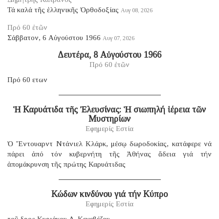
Τά καλά τῆς ἑλληνικῆς Ὀρθοδοξίας
Αυγ 08, 2026
Πρό 60 ἐτῶν
Σάββατον, 6 Αὐγούστου 1966
Αυγ 07, 2026
Δευτέρα, 8 Αὐγούστου 1966
Πρό 60 ἐτῶν
Πρό 60 ετων
Ἡ Καρυάτιδα τῆς Ἐλευσίνας: Ἡ σιωπηλή ἱέρεια τῶν
Μυστηρίων
Εφημερίς Εστία
Ὁ Ἔντουαρντ Ντάνιελ Κλάρκ, μέσῳ δωροδοκίας, κατάφερε νά
πάρει ἀπό τόν κυβερνήτη τῆς Ἀθήνας ἄδεια γιά τήν
ἀπομάκρυνση τῆς πρώτης Καρυάτιδας
Κώδων κινδύνου γιά τήν Κύπρο
Εφημερίς Εστία
τοῦ δρος Κυριάκου Α. Κενεβέζου