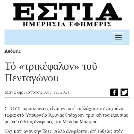
Toggle
navigati
Απόψεις
Τό «τρικέφαλον» τοῦ
Πενταγώνου
Μανώλης Κοττάκης
Αυγ 12, 2021
ΣΤΟΥΣ παροικοῦντες εἶναι γνωστό τοὐλάχιστον ἕνα χρόνο
τώρα: στό Ὑπουργεῖο Ἄμυνας ὑπάρχουν τρία κέντρα ἐξουσίας
μέ ἀπ’ εὐθείας ἀναφορές στό Μέγαρο Μαξίμου.
Ὄχι κατ’ ἀνάγκην ἴδιες. Ἄλλο ἀναφέρεται ἀπ’ εὐθείας στόν