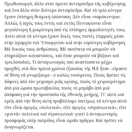
Πρωθυπουργό, ἄλλο στόν πρῶτο ἀντιπρόεδρο τῆς κυβέρνησης
καί ἕνα ἄλλο στόν δεύτερο ἀντιπρόεδρο. Καί τά τρία κέντρα
ἔχουν ἐπίσημη θεσμική ὑπόσταση. Δέν εἶναι «παράκεντρα».
Ἁπλῶς ἡ ἰσχύς τους ἐντός καί ἐκτός Πενταγώνου εἶναι
μεγαλύτερη ἤ μικρότερη ἀπό τίς ἐπίσημες ἁρμοδιότητές τους.
Διότι αὐτά τά κέντρα ἔχουν δικές τους πιστές ἐπιρροές μέσα
στήν ἱεραρχία τοῦ Ὑπουργείου καί στήν εὐρύτερη κυβέρνηση.
Μέ δικούς τους ἀνθρώπους. Μέ συνέπεια νά μποροῦν νά
ἐπηρεάζουν καταστάσεις, καί ὅταν μποροῦν νά βάζουν καί
τρικλοποδιές. Ὁ ἀνταγωνισμός πού ἀναπτύσσετο μέχρι
προχθές στά δύο πρῶτα χρόνια ἐξουσίας τῆς ΝΔ ἦταν –εἴμαστε
σέ θέση νά γνωρίζουμε– ὁ καλῶς νοούμενος. Ποιός δρέπει τίς
δάφνες ἀπό τόν χειρισμό μιᾶς κρίσης, ποιός τό χειροκρότημα
ἀπό μία ὡραία πρωτοβουλία, ποιός τό μπράβο ἀπό μιά
ἀπόφαση γιά τήν προστασία τῆς ἐθνικῆς μνήμης. Γι’ αὐτό καί
ἐμεῖς ἀπό τήν θέση αὐτή προβάλλαμε ἰσοτίμως τά κέντρα αὐτά
εἴτε εἶναι ἀμιγῶς «πολιτικά», εἴτε ἀμιγῶς «στρατιωτικά», εἴτε
«μικτά» πολιτικά καί στρατιωτικά: γιατί ὁ ἀνταγωνισμός
προσφορᾶς ὑπέρ πατρίδος εἶναι ὡραῖο πρᾶγμα. Καί πρέπει νά
ἀναγνωρίζεται.