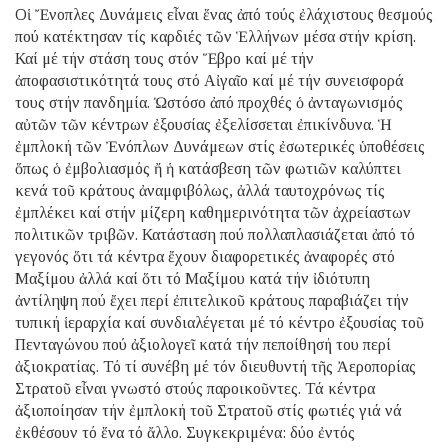
Οἱ Ἔνοπλες Δυνάμεις εἶναι ἕνας ἀπό τούς ἐλάχιστους θεσμούς
πού κατέκτησαν τίς καρδιές τῶν Ἑλλήνων μέσα στήν κρίση.
Καί μέ τήν στάση τους στόν Ἕβρο καί μέ τήν
ἀποφασιστικότητά τους στό Αἰγαῖο καί μέ τήν συνεισφορά
τους στήν πανδημία. Ὡστόσο ἀπό προχθές ὁ ἀνταγωνισμός
αὐτῶν τῶν κέντρων ἐξουσίας ἐξελίσσεται ἐπικίνδυνα. Ἡ
ἐμπλοκή τῶν Ἐνόπλων Δυνάμεων στίς ἐσωτερικές ὑποθέσεις
ὅπως ὁ ἐμβολιασμός ἤ ἡ κατάσβεση τῶν φωτιῶν καλύπτει
κενά τοῦ κράτους ἀναμφιβόλως, ἀλλά ταυτοχρόνως τίς
ἐμπλέκει καί στήν μίζερη καθημερινότητα τῶν ἀχρείαστων
πολιτικῶν τριβῶν. Κατάσταση πού πολλαπλασιάζεται ἀπό τό
γεγονός ὅτι τά κέντρα ἔχουν διαφορετικές ἀναφορές στό
Μαξίμου ἀλλά καί ὅτι τό Μαξίμου κατά τήν ἰδιότυπη
ἀντίληψη πού ἔχει περί ἐπιτελικοῦ κράτους παραβιάζει τήν
τυπική ἱεραρχία καί συνδιαλέγεται μέ τό κέντρο ἐξουσίας τοῦ
Πενταγώνου πού ἀξιολογεῖ κατά τήν πεποίθησή του περί
ἀξιοκρατίας. Τό τί συνέβη μέ τόν διευθυντή τῆς Ἀεροπορίας
Στρατοῦ εἶναι γνωστό στούς παροικοῦντες. Τά κέντρα
ἀξιοποίησαν τήν ἐμπλοκή τοῦ Στρατοῦ στίς φωτιές γιά νά
ἐκθέσουν τό ἕνα τό ἄλλο. Συγκεκριμένα: δύο ἐντός