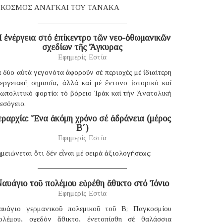
 ΚΟΣΜΟΣ ΑΝΑΓΚΑΙ ΤΟΥ ΤΑΝΑΚΑ
 ἐνέργεια στό ἐπίκεντρο τῶν νεο-ὀθωμανικῶν
σχεδίων τῆς Ἄγκυρας
Εφημερίς Εστία
 δύο αὐτά γεγονότα ἀφοροῦν σέ περιοχές μέ ἰδιαίτερη
νεργειακή σημασία, ἀλλά καί μέ ἔντονο ἱστορικό καί
ωπολιτικό φορτίο: τό βόρειο Ἰράκ καί τήν Ἀνατολική
εσόγειο.
εραρχία: Ἕνα ἀκόμη χρόνο σέ ἀδράνεια (μέρος
B΄)
Εφημερίς Εστία
μειώνεται ὅτι δέν εἶναι μέ σειρά ἀξιολογήσεως:
αυάγιο τοῦ πολέμου εὑρέθη ἄθικτο στό Ἰόνιο
Εφημερίς Εστία
αυάγιο γερμανικοῦ πολεμικοῦ τοῦ B; Παγκοσμίου
ολέμου, σχεδόν ἄθικτο, ἐνετοπίσθη σέ θαλάσσια