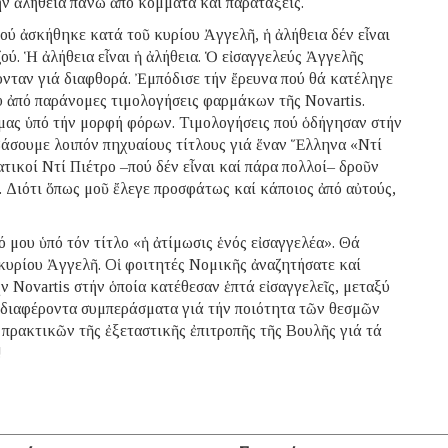
ήν ἀλήθεια πάνω ἀπό κόμματα καί παρατάξεις.
ού ἀσκήθηκε κατά τοῦ κυρίου Ἀγγελῆ, ἡ ἀλήθεια δέν εἶναι
ού. Ἡ ἀλήθεια εἶναι ἡ ἀλήθεια. Ὁ εἰσαγγελεύς Ἀγγελῆς
ονταν γιά διαφθορά. Ἐμπόδισε τήν ἔρευνα πού θά κατέληγε
υ ἀπό παράνομες τιμολογήσεις φαρμάκων τῆς Novartis.
 μας ὑπό τήν μορφή φόρων. Τιμολογήσεις πού ὁδήγησαν στήν
βάσουμε λοιπόν πηχυαίους τίτλους γιά ἕναν Ἕλληνα «Ντί
τικοί Ντί Πιέτρο –πού δέν εἶναι καί πάρα πολλοί– δροῦν
. Διότι ὅπως μοῦ ἔλεγε προσφάτως καί κάποιος ἀπό αὐτούς,
 μου ὑπό τόν τίτλο «ἡ ἀτίμωσις ἑνός εἰσαγγελέα». Θά
 κυρίου Ἀγγελῆ. Οἱ φοιτητές Νομικῆς ἀναζητήσατε καί
ν Novartis στήν ὁποία κατέθεσαν ἑπτά εἰσαγγελεῖς, μεταξύ
νδιαφέροντα συμπεράσματα γιά τήν ποιότητα τῶν θεσμῶν
 πρακτικῶν τῆς ἐξεταστικῆς ἐπιτροπῆς τῆς Βουλῆς γιά τά
!