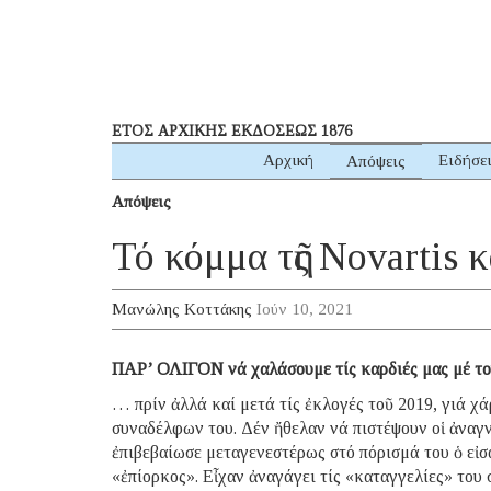
ΕΤΟΣ ΑΡΧΙΚΗΣ ΕΚΔΟΣΕΩΣ 1876
Αρχική
Ειδήσε
Απόψεις
Απόψεις
Τό κόμμα τῆς Novartis 
Μανώλης Κοττάκης
Ιούν 10, 2021
ΠΑΡ’ ΟΛΙΓΟΝ νά χαλάσουμε τίς καρδιές μας μέ τ
… πρίν ἀλλά καί μετά τίς ἐκλογές τοῦ 2019, γιά 
συναδέλφων του. Δέν ἤθελαν νά πιστέψουν οἱ ἀναγν
ἐπιβεβαίωσε μεταγενεστέρως στό πόρισμά του ὁ εἰσ
«ἐπίορκος». Εἶχαν ἀναγάγει τίς «καταγγελίες» του 