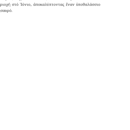
εριοχή στό Ἰόνιο, ἀποκαλύπτοντας ἕναν ὑποθαλάσσιο
ησαυρό.