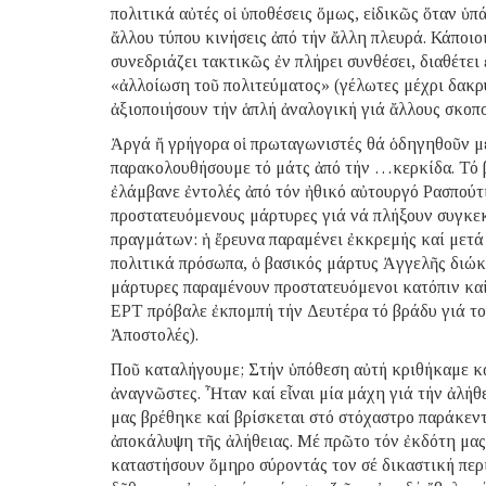
πολιτικά αὐτές οἱ ὑποθέσεις ὅμως, εἰδικῶς ὅταν ὑ
ἄλλου τύπου κινήσεις ἀπό τήν ἄλλη πλευρά. Κάποιο
συνεδριάζει τακτικῶς ἐν πλήρει συνθέσει, διαθέτε
«ἀλλοίωση τοῦ πολιτεύματος» (γέλωτες μέχρι δακρύ
ἀξιοποιήσουν τήν ἁπλή ἀναλογική γιά ἄλλους σκοπ
Ἀργά ἤ γρήγορα οἱ πρωταγωνιστές θά ὁδηγηθοῦν με
παρακολουθήσουμε τό μάτς ἀπό τήν …κερκίδα. Τό 
ἐλάμβανε ἐντολές ἀπό τόν ἠθικό αὐτουργό Ρασπού
προστατευόμενους μάρτυρες γιά νά πλήξουν συγκεκ
πραγμάτων: ἡ ἔρευνα παραμένει ἐκκρεμής καί μετά
πολιτικά πρόσωπα, ὁ βασικός μάρτυς Ἀγγελῆς διώκ
μάρτυρες παραμένουν προστατευόμενοι κατόπιν καί
ΕΡΤ πρόβαλε ἐκπομπή τήν Δευτέρα τό βράδυ γιά το
Ἀποστολές).
Ποῦ καταλήγουμε; Στήν ὑπόθεση αὐτή κριθήκαμε κα
ἀναγνῶστες. Ἦταν καί εἶναι μία μάχη γιά τήν ἀλήθε
μας βρέθηκε καί βρίσκεται στό στόχαστρο παράκεντ
ἀποκάλυψη τῆς ἀλήθειας. Μέ πρῶτο τόν ἐκδότη μας
καταστήσουν ὅμηρο σύροντάς τον σέ δικαστική περι