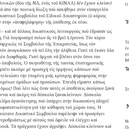
τικῶν (δύο τῆς ΝΔ, ἑνός τοῦ ΚΙΝΑΛ) δέν ἔχουν κλείσει!
Ο
τά ἀπό τήν ποινική δίωξη πού ἀσκήθηκε στόν εἰσαγγελέα
ικαστικό Συμβούλιο τοῦ Εἰδικοῦ Δικαστηρίου (ὁ κύριος
Ἡ
ν στήν «ἀναψηλάφηση» τῆς ὑπόθεσης ἐκ νέου.
– καί σέ ἄλλους δικαστικούς λειτουργούς πού ἔδρασαν ὡς
Γιά λογαριασμό ποίων ἄς τό βρεῖ ἡ ἔρευνα. Τόν κύριο
Τά
θαρχικῶς τό Συμβούλιο τῆς Ἐπικρατείας, ἴσως τόν
ἐ
όν ἀναγκάσουν νά πεῖ ὅλη τήν ἀλήθεια. Γιατί τά ἔκανε ὅλα
γε
έα Διαφθορᾶς. Γιατί ἄρχισε νά βλέπει στόν ὕπνο του
Μ
 ὑποβολεύς. Ὁ σκηνοθέτης τῆς ταινίας ἐπιστημονικῆς
Ἱ
μπέτι ἀκοῦμε μέ προσοχή τίς ὁρμήνιες κάποιων πού
 τελειώσει τήν ἑπομένη μιᾶς κρίσιμης ψηφοφορίας στήν
κριμένων ὁμάδων καί προσώπων. Ἐπειδή εἴμαστε κάπως
 ὅμως! Πού λέει πώς ὅταν αὐτές οἱ ὑποθέσεις ἀνοίγουν ξανά
Ση
χονται καί ἀκόμη πιό δύσκολα ξανακλείνουν. Δύσκολα
ό κλῖμα ἀγανάκτησης πού ὑπάρχει στήν δικαιοσύνη ὁδηγεῖ
Ν
ποφασιστικότητα γιά τήν κάθαρση τοῦ χώρου τους. Ἡ
Ἀνώτατο Δικαστικό Συμβούλιο παρέλειψε νά προαγάγει
νερυθριάστως μέ αὐτούς πού ὄφειλε νά ἐλέγχει καί
Ν
ebook. Τά πράγματα ἔχουν ἀγριέψει. Δύσκολα κλείνουν καί
Π