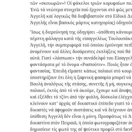
τῶν «σκευωρῶν»! Οἱ φάκελοι τριῶν κορυφαίων πολι
Ἐνῶ τά νεώτερα στοιχεῖα πού ἔρχονται στό φῶς με
Ἀγγελῆ καί λογικῶς θά διαβιβαστοῦν στό Εἰδικό Δ
Ἀγγελῆς εἶναι βασικός μάρτυς κατηγορίας) ὁδηγοῦ
Ἴσως ἡ διερεύνησή της ὁδηγήσει –ὑπόθεση κάνουμε
πέμπτη φάλαγγα κατά τῆς εἰσαγγελέως Τουλουπάκη. 
Ἀγγελῆ, τήν συμπεριφορά τοῦ ὁποίου ἐρεύνησε πει
ἀναμένουν καί ἄλλες δυσάρεστες ἐκπλήξεις πού θά τ
αὐτά. Γιατί «λάσπωσε» τήν συνάδελφό του Εἰσαγγελ
φαντάσματα μέ τό ὄνομα «Ρασπούτιν». Ποιός ἦταν ὁ
φαντασίας. Ἐπειδή εἴμαστε κάπως παλαιοί στό κουρ
ὑποστηρίζουν ὅτι ὅλη ἡ ξαφνική φασαρία μπορεῖ νά
Βουλή ἀναλόγως τῆς στάσης, συνετῆς ἤ μή, συγκε
παλαιοί, ἐκτός ἀπό τό νά ἀκοῦμε, ἔχουμε καί ἄποψη
καί ἐξέλθει τό τζίνι ἀπό τήν φιάλη, δύσκολα ἐλέγ
κλείνουν κατ’ ἀρχάς σέ δικαστικό ἐπίπεδο γιατί τ
δικαστές νά ἀψηφοῦν συστάσεις καί νά δείχνουν ἀ
ὑπόθεση Ἀγγελῆ δέν εἶναι ἡ μόνη. Προσφάτως τό 
δικαστίνα στόν Πειραιᾶ, ἡ ὁποία φωτογραφιζόταν ἀ
δημοσίευε τίς φωτό της σέ ψεύτικο προφίλ στό fac