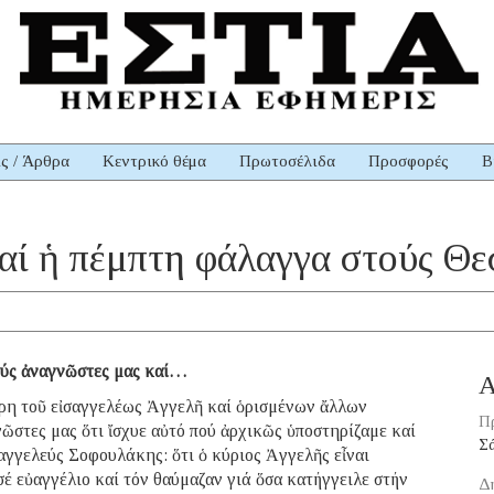
ις / Άρθρα
Κεντρικό θέμα
Πρωτοσέλιδα
Προσφορές
Β
καί ἡ πέμπτη φάλαγγα στούς Θ
ούς ἀναγνῶστες μας καί…
Α
χάρη τοῦ εἰσαγγελέως Ἀγγελῆ καί ὁρισμένων ἄλλων
Π
ῶστες μας ὅτι ἴσχυε αὐτό πού ἀρχικῶς ὑποστηρίζαμε καί
Σ
αγγελεύς Σοφουλάκης: ὅτι ὁ κύριος Ἀγγελῆς εἶναι
σέ εὐαγγέλιο καί τόν θαύμαζαν γιά ὅσα κατήγγειλε στήν
Δ