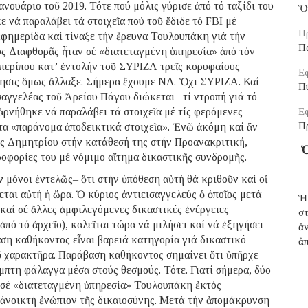
ουάριο τοῦ 2019. Τότε πού μόλις γύρισε ἀπό τό ταξίδι του
Ὅ
 νά παραλάβει τά στοιχεῖα πού τοῦ ἔδιδε τό FBI μέ
Π
ἐφημερίδα καί τίναξε τήν ἔρευνα Τουλουπάκη γιά τήν
Π
εύς Διαφθορᾶς ἦταν σέ «διατεταγμένη ὑπηρεσία» ἀπό τόν
 περίπου κατ’ ἐντολήν τοῦ ΣΥΡΙΖΑ τρεῖς κορυφαίους
Εφ
νησις ὅμως ἄλλαξε. Σήμερα ἔχουμε ΝΔ. Ὄχι ΣΥΡΙΖΑ. Καί
Π
σαγγελέας τοῦ Ἀρείου Πάγου διώκεται –τί ντροπή γιά τό
ρνήθηκε νά παραλάβει τά στοιχεῖα μέ τίς φερόμενες
Εφ
Π
τα «παράνομα ἀποδεικτικά στοιχεῖα». Ἐνῶ ἀκόμη καί ἄν
ύς Δημητρίου στήν κατάθεσή της στήν Προανακριτική,
Ὁ
ροφορίες του μέ νόμιμο αἴτημα δικαστικῆς συνδρομῆς.
ν μόνοι ἐντελῶς– ὅτι στήν ὑπόθεση αὐτή θά κριθοῦν καί οἱ
ται αὐτή ἡ ὥρα. Ὁ κύριος ἀντιεισαγγελεύς ὁ ὁποῖος μετά
Ἡ
αί σέ ἄλλες ἀμφιλεγόμενες δικαστικές ἐνέργειες
σ
ό τό ἀρχεῖο), καλεῖται τώρα νά μιλήσει καί νά ἐξηγήσει
ἀ
ση καθήκοντος εἶναι βαρειά κατηγορία γιά δικαστικό
ἀπ
ῦ χαρακτῆρα. Παράβαση καθήκοντος σημαίνει ὅτι ὑπῆρχε
μπτη φάλαγγα μέσα στούς θεσμούς. Τότε. Γιατί σήμερα, δύο
ν σέ «διατεταγμένη ὑπηρεσία» Τουλουπάκη ἐκτός
 ἀνοικτή ἐνώπιον τῆς δικαιοσύνης. Μετά τήν ἀπομάκρυνση