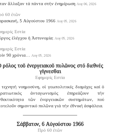
ταν ἄλλαξαν τά πάντα στήν ἐνημέρωση
Αυγ 06, 2026
ρό 60 ἐτῶν
αρασκευή, 5 Αὐγούστου 1966
Αυγ 05, 2026
ημερίς Εστία
ύργος ἐλέγχου ἡ Ἀστυνομία;
Αυγ 05, 2026
ημερίς Εστία
ρίν 90 χρόνια…
Αυγ 05, 2026
 ρόλος τοῦ ἐνεργειακοῦ πυλῶνος στό διεθνές
γίγνεσθαι
Εφημερίς Εστία
 τεχνητή νοημοσύνη, οἱ γεωπολιτικές διαμάχες καί ὁ
τρατιωτικός ἀνταγωνισμός ἐπηρεάζουν τήν
νθεκτικότητα τῶν ἐνεργειακῶν συστημάτων, πού
οτελοῦν σημαντικό πυλῶνα γιά τήν ἐθνική ἀσφάλεια.
Σάββατον, 6 Αὐγούστου 1966
Πρό 60 ἐτῶν