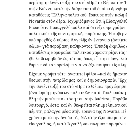
περίφημη συνέντευξή του στό «Πρῶτο Θέμα» τόν Ἰαν
στήν Βιέννη κατά τήν διάρκεια τοῦ ὁποίου ἀρνήθηκε
καταθέσεις Ἕλληνα πολιτικοῦ, ἔσπευσε στήν καλή 
Novartis στόν ἀέρα. Ἰσχυριζόμενος ὅτι ἡ Εἰσαγγελ
Ρασπούτιν Παπαγγελόπουλο καί ὅτι εἶχε προγράψει
πολιτικούς τῆς συντηρητικῆς παράταξης. Ἡ κυβέρ
ἀπό προχθές ὁ κύριος Ἀγγελῆς ἐν ἐνεργείᾳ (ἀντι)ει
σῶμα– γιά παράβαση καθήκοντος. Ἐπειδή ἀκριβῶς ἀ
καταθέσεις κορυφαίου πολιτικοῦ χαρακτηρίζοντάς 
ἤθελε θεωρηθοῦν ὡς τέτοια, ὅπως εἶπε ἡ εἰσαγγελε
ἔπρεπε νά τά παραλάβει γιά νά ἀξιοποιήσει τίς πλη
Εἴχαμε γράψει τότε, ἀγαπητοί φίλοι –καί ἄς ἤμαστα
θεσμοί στήν πατρίδα μας καί ἡ δημοσιογραφία. Ἔρχε
τήν συνέντευξή του στό «Πρῶτο Θέμα» προχώρησε κ
(ἀνάσυρση μηνύσεων πολιτικῶν κατά Τουλουπάκη ἀπ
ὅλη τήν μετέπειτα στάση του στήν ὑπόθεση. Παράβα
λειτουργό, ἔστω καί ἄν θεωρεῖται πλημμεληματικο
πέμπτη φάλαγγα μέσα στήν ἔρευνα τῆς Novartis. Πέ
χρόνια μετά τήν ἄνοδο τῆς ΝΔ στήν ἐξουσία μέ τή
εἰσαγγελίας, ἡ κατά Ἀγγελῆ «σκευωρία» παραμένει