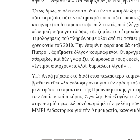
δῆθεν …«ἀριστερό» καί «συριζαῖο», ἐπειδή ἔβαλε τ
Ὅπως ὅμως ἀποδεικνύεται ἀπό τήν ποινική δίωξη π
οὔτε συριζαία, οὔτε νεοδημοκράτισσα, οὔτε πασοκτζ
κατηγορεῖται ὅτι προστάτεψε πολιτικούς πού ἐλέγχ
σέ συμπέρασμα γιά τό ὕψος τῆς ζημίας τοῦ δημοσίο
Τιμολογήσεις πού πληρώνουμε ὅλοι ἀπό τίς τσέπες
χρεοκοπία τοῦ 2010. Τήν ἑπομένη φορά πού θά δια
Πιέτρο», ἄς εἴμαστε ὀλίγον κουμπωμένοι. Οἱ πραγμα
ἀθορύβως καί δέν γνωρίζει τό πρόσωπό τους οὐδείς
«ἔντιμοι ὑπάρχουν πολλοί, θαρραλέοι λίγοι!»…
Υ.Γ: Ἀναζητήσατε στό διαδίκτυο παλαιότερο κείμενό
βρεῖτε ἐκεῖ πολλά ἐνδιαφέροντα γιά τήν δράση τοῦ
μελετήσατε τά πρακτικά τῆς Προανακριτικῆς γιά τή
τῶν ὁποίων καί ὁ κύριος Ἀγγελῆς. Θά ἐξαγάγετε ἐ
στήν πατρίδα μας. Σέ συνδυασμό μέ τήν μελέτη τῶν
ΜΜΕ! Διδακτορικό γιά τήν Δημοκρατία, κανονικό