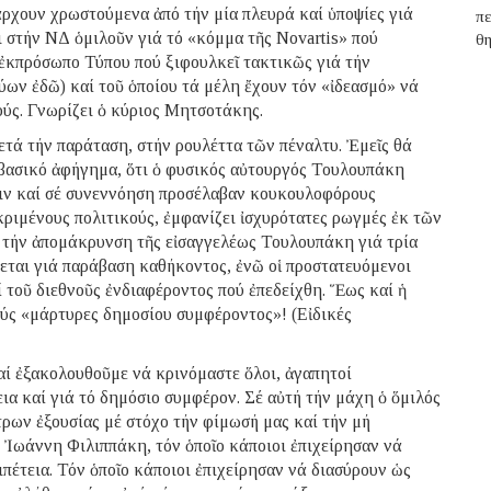
πάρχουν χρωστούμενα ἀπό τήν μία πλευρά καί ὑποψίες γιά
π
ι στήν ΝΔ ὁμιλοῦν γιά τό «κόμμα τῆς Novartis» πού
θ
ι ἐκπρόσωπο Τύπου πού ξιφουλκεῖ τακτικῶς γιά τήν
ων ἐδῶ) καί τοῦ ὁποίου τά μέλη ἔχουν τόν «ἰδεασμό» νά
ούς. Γνωρίζει ὁ κύριος Μητσοτάκης.
τά τήν παράταση, στήν ρουλέττα τῶν πέναλτυ. Ἐμεῖς θά
βασικό ἀφήγημα, ὅτι ὁ φυσικός αὐτουργός Τουλουπάκη
τιν καί σέ συνεννόηση προσέλαβαν κουκουλοφόρους
ριμένους πολιτικούς, ἐμφανίζει ἰσχυρότατες ρωγμές ἐκ τῶν
 τήν ἀπομάκρυνση τῆς εἰσαγγελέως Τουλουπάκη γιά τρία
εται γιά παράβαση καθήκοντος, ἐνῶ οἱ προστατευόμενοι
 τοῦ διεθνοῦς ἐνδιαφέροντος πού ἐπεδείχθη. Ἕως καί ἡ
ύς «μάρτυρες δημοσίου συμφέροντος»! (Εἰδικές
ί ἐξακολουθοῦμε νά κρινόμαστε ὅλοι, ἀγαπητοί
ια καί γιά τό δημόσιο συμφέρον. Σέ αὐτή τήν μάχη ὁ ὅμιλός
ρων ἐξουσίας μέ στόχο τήν φίμωσή μας καί τήν μή
 Ἰωάννη Φιλιππάκη, τόν ὁποῖο κάποιοι ἐπιχείρησαν νά
πέτεια. Τόν ὁποῖο κάποιοι ἐπιχείρησαν νά διασύρουν ὡς