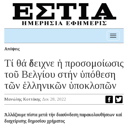
Toggle
navigati
Απόψεις
Τί θά ἔδειχνε ἡ προσομοίωσις
τοῦ Βελγίου στήν ὑπόθεση
τῶν ἑλληνικῶν ὑποκλοπῶν
Μανώλης Κοττάκης
Δεκ 28, 2022
Ἀλλάζουμε πίστα μετά τήν διασύνδεση παρακολουθήσεων καί
διαχείρισης δημοσίου χρήματος