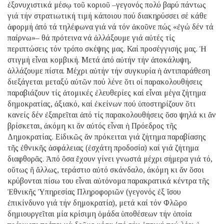
ἐξονυχιστικά μέσῳ τοῦ κοριοῦ –γεγονός πολύ βαρύ πάντως
γιά τήν στρατιωτική τιμή κάποιου πού διακηρύσσει σέ κάθε
ἀφορμή ἀπό τά τηλέφωνα γιά νά τόν ἀκοῦνε πώς «ἐγώ δέν τά
παίρνω»– θά πρότεινα νά ἀλλάξουμε γιά αὐτές τίς
περιπτώσεις τόν τρόπο σκέψης μας. Καί προσέγγισής μας. Ἡ
στιγμή εἶναι κομβική. Μετά ἀπό αὐτήν τήν ἀποκάλυψη,
ἀλλάζουμε πίστα. Μέχρι αὐτήν τήν συγκυρία ἡ ἀντιπαράθεση
διεξάγεται μεταξύ αὐτῶν πού λένε ὅτι οἱ παρακολουθήσεις
παραβιάζουν τίς ἀτομικές ἐλευθερίες καί εἶναι μέγα ζήτημα
δημοκρατίας, ἀξιακό, καί ἐκείνων πού ὑποστηρίζουν ὅτι
κανείς δέν ἐξαιρεῖται ἀπό τίς παρακολουθήσεις ὅσο ψηλά κι ἄν
βρίσκεται, ἀκόμη κι ἄν αὐτός εἶναι ἡ Πρόεδρος τῆς
Δημοκρατίας. Εἰδικῶς ἄν πρόκειται γιά ζήτημα παραβίασης
τῆς ἐθνικῆς ἀσφάλειας (ἐσχάτη προδοσία) καί γιά ζήτημα
διαφθορᾶς. Ἀπό ὅσα ἔχουν γίνει γνωστά μέχρι σήμερα γιά τό,
οὕτως ἤ ἄλλως, τεράστιο αὐτό σκάνδαλο, ἀκόμη κι ἄν ὅσοι
κρύβονται πίσω του εἶναι αὐτόνομα παρακρατικά κέντρα τῆς
Ἐθνικῆς Ὑπηρεσίας Πληροφοριῶν (γεγονός ἐξ ἴσου
ἐπικίνδυνο γιά τήν δημοκρατία), μετά καί τόν Φλῶρο
δημιουργεῖται μία κρίσιμη ὁμάδα ὑποθέσεων τήν ὁποία