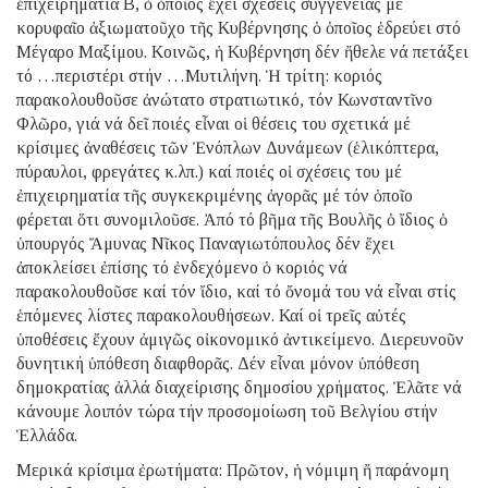
ἐπιχειρηματία Β, ὁ ὁποῖος ἔχει σχέσεις συγγένειας μέ
κορυφαῖο ἀξιωματοῦχο τῆς Κυβέρνησης ὁ ὁποῖος ἑδρεύει στό
Μέγαρο Μαξίμου. Κοινῶς, ἡ Κυβέρνηση δέν ἤθελε νά πετάξει
τό …περιστέρι στήν …Μυτιλήνη. Ἡ τρίτη: κοριός
παρακολουθοῦσε ἀνώτατο στρατιωτικό, τόν Κωνσταντῖνο
Φλῶρο, γιά νά δεῖ ποιές εἶναι οἱ θέσεις του σχετικά μέ
κρίσιμες ἀναθέσεις τῶν Ἐνόπλων Δυνάμεων (ἑλικόπτερα,
πύραυλοι, φρεγάτες κ.λπ.) καί ποιές οἱ σχέσεις του μέ
ἐπιχειρηματία τῆς συγκεκριμένης ἀγορᾶς μέ τόν ὁποῖο
φέρεται ὅτι συνομιλοῦσε. Ἀπό τό βῆμα τῆς Βουλῆς ὁ ἴδιος ὁ
ὑπουργός Ἄμυνας Νῖκος Παναγιωτόπουλος δέν ἔχει
ἀποκλείσει ἐπίσης τό ἐνδεχόμενο ὁ κοριός νά
παρακολουθοῦσε καί τόν ἴδιο, καί τό ὄνομά του νά εἶναι στίς
ἑπόμενες λίστες παρακολουθήσεων. Καί οἱ τρεῖς αὐτές
ὑποθέσεις ἔχουν ἀμιγῶς οἰκονομικό ἀντικείμενο. Διερευνοῦν
δυνητική ὑπόθεση διαφθορᾶς. Δέν εἶναι μόνον ὑπόθεση
δημοκρατίας ἀλλά διαχείρισης δημοσίου χρήματος. Ἐλᾶτε νά
κάνουμε λοιπόν τώρα τήν προσομοίωση τοῦ Βελγίου στήν
Ἑλλάδα.
Μερικά κρίσιμα ἐρωτήματα: Πρῶτον, ἡ νόμιμη ἤ παράνομη