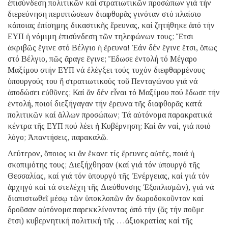
ἐπισύνδεση πολιτικῶν καί στρατιωτικῶν προσώπων γιά τήν
διερεύνηση περιπτώσεων διαφθορᾶς γινόταν στό πλαίσιο
κάποιας ἐπίσημης δικαστικῆς ἔρευνας, καί ζητήθηκε ἀπό τήν
ΕΥΠ ἡ νόμιμη ἐπισύνδεση τῶν τηλεφώνων τους; Ἔτσι
ἀκριβῶς ἔγινε στό Βέλγιο ἡ ἔρευνα! Ἐάν δέν ἔγινε ἔτσι, ὅπως
στό Βέλγιο, πῶς ἄραγε ἔγινε; Ἔδωσε ἐντολή τό Μέγαρο
Μαξίμου στήν ΕΥΠ νά ἐλέγξει τούς τυχόν διεφθαρμένους
ὑπουργούς του ἤ στρατιωτικούς τοῦ Πενταγώνου γιά νά
ἀποδώσει εὐθῦνες; Καί ἄν δέν εἶναι τό Μαξίμου πού ἔδωσε τήν
ἐντολή, ποιοί διεξήγαγαν τήν ἔρευνα τῆς διαφθορᾶς κατά
πολιτικῶν καί ἄλλων προσώπων; Τά αὐτόνομα παρακρατικά
κέντρα τῆς ΕΥΠ πού λέει ἡ Κυβέρνηση; Καί ἄν ναί, γιά ποιό
λόγο; Ἀπαντήσεις, παρακαλῶ.
Δεύτερον, ὅποιος κι ἄν ἔκανε τίς ἔρευνες αὐτές, ποιά ἡ
σκοπιμότης τους; Διεξήχθησαν (καί γιά τόν ὑπουργό τῆς
Θεσσαλίας, καί γιά τόν ὑπουργό τῆς Ἐνέργειας, καί γιά τόν
ἀρχηγό καί τά στελέχη τῆς Διεύθυνσης Ἐξοπλισμῶν), γιά νά
διαπιστωθεῖ μέσῳ τῶν ὑποκλοπῶν ἄν δωροδοκοῦνταν καί
δροῦσαν αὐτόνομα παρεκκλίνοντας ἀπό τήν (ἄς τήν ποῦμε
ἔτσι) κυβερνητική πολιτική τῆς …ἀξιοκρατίας καί τῆς