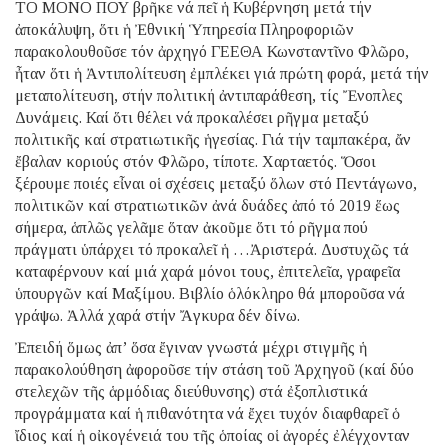
ΤΟ ΜΟΝΟ ΠΟΥ βρῆκε νά πεῖ ἡ Κυβέρνηση μετά τήν
ἀποκάλυψη, ὅτι ἡ Ἐθνική Ὑπηρεσία Πληροφοριῶν
παρακολουθοῦσε τόν ἀρχηγό ΓΕΕΘΑ Κωνσταντῖνο Φλῶρο,
ἦταν ὅτι ἡ Ἀντιπολίτευση ἐμπλέκει γιά πρώτη φορά, μετά τήν
μεταπολίτευση, στήν πολιτική ἀντιπαράθεση, τίς Ἔνοπλες
Δυνάμεις. Καί ὅτι θέλει νά προκαλέσει ρῆγμα μεταξύ
πολιτικῆς καί στρατιωτικῆς ἡγεσίας. Γιά τήν ταμπακέρα, ἄν
ἔβαλαν κοριούς στόν Φλῶρο, τίποτε. Χαρταετός. Ὅσοι
ξέρουμε ποιές εἶναι οἱ σχέσεις μεταξύ ὅλων στό Πεντάγωνο,
πολιτικῶν καί στρατιωτικῶν ἀνά δυάδες ἀπό τό 2019 ἕως
σήμερα, ἁπλῶς γελᾶμε ὅταν ἀκοῦμε ὅτι τό ρῆγμα πού
πράγματι ὑπάρχει τό προκαλεῖ ἡ …Ἀριστερά. Δυστυχῶς τά
καταφέρνουν καί μιά χαρά μόνοι τους, ἐπιτελεῖα, γραφεῖα
ὑπουργῶν καί Μαξίμου. Βιβλίο ὁλόκληρο θά μποροῦσα νά
γράψω. Ἀλλά χαρά στήν Ἄγκυρα δέν δίνω.
Ἐπειδή ὅμως ἀπ’ ὅσα ἔγιναν γνωστά μέχρι στιγμῆς ἡ
παρακολούθηση ἀφοροῦσε τήν στάση τοῦ Ἀρχηγοῦ (καί δύο
στελεχῶν τῆς ἁρμόδιας διεύθυνσης) στά ἐξοπλιστικά
προγράμματα καί ἡ πιθανότητα νά ἔχει τυχόν διαφθαρεῖ ὁ
ἴδιος καί ἡ οἰκογένειά του τῆς ὁποίας οἱ ἀγορές ἐλέγχονταν