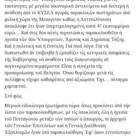
ταυτότητες μέ μεγάλο οἰκονομικό ἀντικείμενο καί δεύτερη ἡ
ἀνάθεση ἀπό τό ΚΥΣΕΑ ἀγορᾶς πυραυλικῶν συστημάτων ἀπό
φιλική χώρα τῆς Μεσογείου καθώς ἡ Ἀντιπολίτευση
ἀποκάλυψε ὅτι ἦταν ὑπερτιμολογημένη κατά 47 ἑκατομμύρια
εὐρώ… Καί στίς δύο αὐτές περιπτώσεις παρακολουθεῖτο ἡ
ἡγεσία τῶν δύο Ὑπουργείων, Ἄμυνας καί Δημόσιας Τάξης.
Καί ἡ πολιτική καί ἡ ἔνστολη. Γιά ποιό λόγο; Γιά νά
διαπιστωθεῖ ἄν ἐπιβοηθᾶ ἤ ἐμποδίζει τίς κεντρικές ἀποφάσεις
τῆς Κυβέρνησης νά ἀναθέσει τούς διαγωνισμούς σέ
συγκεκριμένα συμφέροντα; Εἶναι ἡ συνέχεια τῆς
προσομοίωσης τοῦ Βελγίου. Ὅπου θυμίζουμε μετά τίς
συλλήψεις εἴχαμε καθαιρέσεις ἀπό ἀξιώματα. Ὄχι… πέταγμα
χαρταετοῦ.
Στό φῶς
Μερικά εἰδικώτερα ἐρωτήματα τώρα: ὅπως προκύπτει ἀπό τήν
λίστα τῶν παρακολουθήσεων, μέ τίς ὑποκλοπές ὅλη ἡ ἡγεσία
τοῦ Πενταγώνου μεταξύ τῶν ὁποίων ὁ ὑπουργός, οἱ ἀρχηγοί
τῶν Γενικῶν Ἐπιτελείων καί ἡ Γενική Διεύθυνση
Ἐξοπλισμῶν ἦταν ὑπό παρακολούθηση. Ἐφ’ ὅσον ἐντοπίστηκε