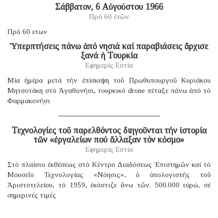
Σάββατον, 6 Αὐγούστου 1966
Πρό 60 ἐτῶν
Πρό 60 ετων
Ὑπερπτήσεις πάνω ἀπό νησιά καί παραβιάσεις ἄρχισε
ξανά ἡ Τουρκία
Εφημερίς Εστία
Μία ἡμέρα μετά τήν ἐπίσκεψη τοῦ Πρωθυπουργοῦ Κυριάκου
Μητσοτάκη στό Ἀγαθονήσι, τουρκικό drone πέταξε πάνω ἀπό τό
Φαρμακονήσι
Τεχνολογίες τοῦ παρελθόντος διηγοῦνται τήν ἱστορία
τῶν «ἐργαλείων πού ἄλλαξαν τόν κόσμο»
Εφημερίς Εστία
Στό πλαίσιο ἐκθέσεως στό Κέντρο Διαδόσεως Ἐπιστημῶν καί τό
Μουσεῖο Τεχνολογίας «Νόησις», ὁ ὑπολογιστής τοῦ
Ἀριστοτελείου, τό 1959, ἐκόστιζε ἄνω τῶν. 500.000 εὐρώ, σέ
σημερινές τιμές