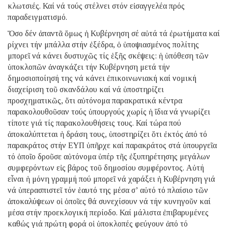
κλωτσιές. Καί νά τούς στέλνει στόν εἰσαγγελέα πρός
παραδειγματισμό.
Ὅσο δέν ἀπαντᾶ ὅμως ἡ Κυβέρνηση σέ αὐτά τά ἐρωτήματα καί
ρίχνει τήν μπάλλα στήν ἐξέδρα, ὁ ὑποψιασμένος πολίτης
μπορεῖ νά κάνει δυστυχῶς τίς ἑξῆς σκέψεις: ἡ ὑπόθεση τῶν
ὑποκλοπῶν ἀναγκάζει τήν Κυβέρνηση μετά τήν
δημοσιοποίησή της νά κάνει ἐπικοινωνιακή καί νομική
διαχείριση τοῦ σκανδάλου καί νά ὑποστηρίζει
προσχηματικῶς, ὅτι αὐτόνομα παρακρατικά κέντρα
παρακολουθοῦσαν τούς ὑπουργούς χωρίς ἡ ἴδια νά γνωρίζει
τίποτε γιά τίς παρακολουθήσεις τους. Καί τώρα πού
ἀποκαλύπτεται ἡ δράση τους, ὑποστηρίζει ὅτι ἐκτός ἀπό τό
παρακράτος στήν ΕΥΠ ὑπῆρχε καί παρακράτος στά ὑπουργεῖα
τό ὁποῖο δροῦσε αὐτόνομα ὑπέρ τῆς ἐξυπηρέτησης μεγάλων
συμφερόντων εἰς βάρος τοῦ δημοσίου συμφέροντος. Αὐτή
εἶναι ἡ μόνη γραμμή πού μπορεῖ νά χαράξει ἡ Κυβέρνηση γιά
νά ὑπερασπιστεῖ τόν ἑαυτό της μέσα σ’ αὐτό τό πλαίσιο τῶν
ἀποκαλύψεων οἱ ὁποῖες θά συνεχίσουν νά τήν κυνηγοῦν καί
μέσα στήν προεκλογική περίοδο. Καί μάλιστα ἐπιβαρυμένες
καθώς γιά πρώτη φορά οἱ ὑποκλοπές φεύγουν ἀπό τό