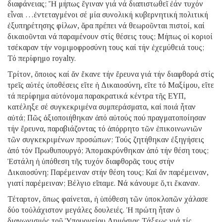
διαφάνειας; Ἤ μήπως ἔγιναν γιά νά διαπιστωθεῖ ἐάν τυχόν
εἶναι …ἐντεταγμένοι σέ μία συνολική κυβερνητική πολιτική
ἐξυπηρέτησης φίλων, ἄρα πρέπει νά θεωροῦνται πιστοί, καί
δικαιοῦνται νά παραμένουν στίς θέσεις τους; Μήπως οἱ κοριοί
τσέκαραν τήν νομιμοφροσύνη τους καί τήν ἐχεμύθειά τους;
Τό περίφημο royalty.
Τρίτον, ὅποιος καί ἄν ἔκανε τήν ἔρευνα γιά τήν διαφθορά στίς
τρεῖς αὐτές ὑποθέσεις εἴτε ἡ Δικαιοσύνη, εἴτε τό Μαξίμου, εἴτε
τά περίφημα αὐτόνομα παρακρατικά κέντρα τῆς ΕΥΠ,
κατέληξε σέ συγκεκριμένα συμπεράσματα, καί ποιά ἦταν
αὐτά; Πῶς ἀξιοποιήθηκαν ἀπό αὐτούς πού πραγματοποίησαν
τήν ἔρευνα, παραβιάζοντας τό ἀπόρρητο τῶν ἐπικοινωνιῶν
τῶν συγκεκριμένων προσώπων; Τούς ζητήθηκαν ἐξηγήσεις
ἀπό τόν Πρωθυπουργό; Ἀπομακρύνθηκαν ἀπό τήν θέση τους;
Ἐστάλη ἡ ὑπόθεση τῆς τυχόν διαφθορᾶς τους στήν
Δικαιοσύνη; Παρέμειναν στήν θέση τους; Καί ἄν παρέμειναν,
γιατί παρέμειναν; Βέλγιο εἴπαμε. Νά κάνουμε ὅ,τι ἔκαναν.
Τέταρτον, ὅπως φαίνεται, ἡ ὑπόθεση τῶν ὑποκλοπῶν χάλασε
δύο τοὐλάχιστον μεγάλες δουλειές. Ἡ πρώτη ἦταν ὁ
διαγωνισμός τοῦ Ὑπουργείου Δημόσιας Τάξεως γιά τίς