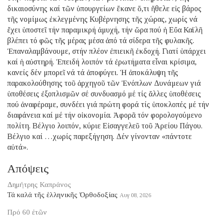
δικαιοσύνης καί τῶν ὑπουργείων ἔκανε ὅ,τι ἤθελε εἰς βάρος
τῆς νομίμως ἐκλεγμένης Κυβέρνησης τῆς χώρας, χωρίς νά
ἔχει ὑποστεῖ τήν παραμικρή ἀμυχή, τήν ὥρα πού ἡ Εὔα Καϊλῆ
βλέπει τό φῶς τῆς μέρας μέσα ἀπό τά σίδερα τῆς φυλακῆς.
Ἐπαναλαμβάνουμε, στήν πλέον ἐπιεικῆ ἐκδοχή. Γιατί ὑπάρχει
καί ἡ αὐστηρή. Ἐπειδή λοιπόν τά ἐρωτήματα εἶναι κρίσιμα,
κανείς δέν μπορεῖ νά τά ἀποφύγει. Ἡ ἀποκάλυψη τῆς
παρακολούθησης τοῦ ἀρχηγοῦ τῶν Ἐνόπλων Δυνάμεων γιά
ὑποθέσεις ἐξοπλισμῶν σέ συνδυασμό μέ τίς ἄλλες ὑποθέσεις
πού ἀναφέραμε, συνδέει γιά πρώτη φορά τίς ὑποκλοπές μέ τήν
διαφάνεια καί μέ τήν οἰκονομία. Ἀφορᾶ τόν φορολογούμενο
πολίτη. Βέλγιο λοιπόν, κύριε Εἰσαγγελεῦ τοῦ Ἀρείου Πάγου.
Βέλγιο καί …χωρίς παρεξήγηση. Δέν γίνονταν «πάντοτε
αὐτά».
Απόψεις
Δημήτρης Καπράνος
Τά καλά τῆς ἑλληνικῆς Ὀρθοδοξίας
Αυγ 08, 2026
Πρό 60 ἐτῶν