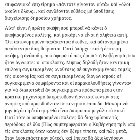
ἐπιφανειακό ἐπιχείρημα «πάντοτε γίνονταν αὐτά» καί «ὅλοι
ἀκοῦνε ὅλους», καί συνδέονται εὐθέως μέ ὑποθέσεις
διαχείρισης δημοσίου χρήματος.
Αὐτή εἶναι ἡ πρώτη σκέψη πού μπορεῖ νά κάνει ὁ
ὑποψιασμένος πολίτης, καί μακάρι νά εἶναι ἡ ἀλήθεια αὐτή.
Ὅτι αὐτονομημένα παράκεντρα ἀκοῦνε, καί αὐτονομημένα
παράκεντρα διαφθείρονται. Γιατί ὑπάρχει καί ἡ δεύτερη
σκέψη, ἡ ἀνάποδη, πού ἀφορᾶ τό πῶς δροῦσε ἡ Κυβέρνηση ὅσο
ἦταν ἄγνωστες οἱ ὑποκλοπές. Μήπως δηλαδή ἦταν κεντρική
ἐπιλογή συγκεκριμένες ἀναθέσεις σέ συγκεκριμένους τομεῖς
τῆς οἰκονομίας καί σέ συγκεκριμένους διαγωνισμούς σέ
συγκεκριμένα συμφέροντα καί οἱ παρακολουθήσεις γίνονταν
γιά νά διαπιστωθεῖ ἄν συγκεκριμένα πρόσωπα μέσα στόν
κρατικό μηχανισμό ὑπηρετοῦσαν ἤ ἀντιστέκονταν στίς
ἀνομίες πού προωθοῦνταν σέ κεντρικό ἐπίπεδο. Μακάρι νά
μήν ἰσχύει ἡ δεύτερη. Θά εἶναι ἀκόμα πιό μεγάλο τό κακό.
Γιατί τότε οἱ ὑποψιασμένοι πολῖτες θά διαχωρίσουν τίς
περιόδους σέ δύο (Πῶς συμπεριφερόταν ἡ Κυβέρνηση πρίν ἀπό
τίς ὑποκλοπές ὅταν κανείς δέν ἤξερε τίποτε, καί πῶς μετά,
ὅταν ξεσκεπάστηκαν αὐτές), καί ἔπειτα θά ἀξιολογήσουν