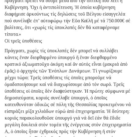
πράγματι πρέπει νά δοῦμε μέσα ἀπό τήν ὀπτική πού λέει ἡ
Κυβέρνηση. Ὄχι ἡ ἀντιπολίτευση. Ἡ ὁποία κυβέρνηση
διαφήμισε ἀρκούντως τίς δηλώσεις τοῦ Βέλγου εἰσαγγελέα
πού συνέλαβε ἐπ’ αὐτοφώρῳ τήν Εὔα Καϊλῆ μέ τά 750.000€ σέ
βαλίτσες, ὅτι «χωρίς τίς ὑποκλοπές δέν θά καταφέρναμε
τίποτα.»
Οἱ τρεῖς ὑποθέσεις
Πράγματι, χωρίς τίς ὑποκλοπές δέν μπορεῖ νά συλλάβει
κάνεις ἕναν διεφθαρμένο ὑπουργό ἤ ἕναν διεφθαρμένο
κρατικό ἀξιωματοῦχο ἀκόμη καί ἄν αὐτός εἶναι (μακριά ἀπό
ἐμᾶς) ὁ ἀρχηγός τῶν Ἐνόπλων Δυνάμεων. Τί γνωρίζουμε
μέχρι τώρα; Τρεῖς ὑποθέσεις τίς ὁποῖες μποροῦμε νά
ὁμαδοποιήσουμε καί νά διαχωρίσουμε ἀπό τόν σωρό. Τρεῖς
ὑποθέσεις οἱ ὁποῖες δέν διαψεύστηκαν. Ἡ πρώτη: σύμφωνα μέ
δημοσιεύματα, κοριός συνέλαβε ὑπουργό, ὁ ὁποῖος
κατευθυνόταν ὁδικῶς σέ πόλη τῆς Θεσσαλίας προκειμένου νά
εἰσπράξει μίζα χιλιάδων εὐρώ ἀπό ἐπιχειρηματία. Ἡ δεύτερη:
κοριός παρακολουθοῦσε ὑπουργό γιά νά δεῖ ἐάν θά ἔδιδε
μεγάλη δουλειά στόν τομέα τῆς ἐνέργειας στόν ἐπιχειρηματία
Α, ὁ ὁποῖος ἦταν ἐχθρικός πρός τήν Κυβέρνηση ἤ στόν