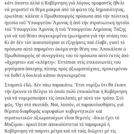
κάτι ὕποπτο ἀλλά ἡ Κυβέρνηση γιά λόγους προφανεῖς ἤθελε
νά χειριστεῖ τό θέμα μακριά ἀπό τά φῶτα τῆς δημοσιότητας,
ἐρωτᾶται: κάλεσε ὁ Πρωθυπουργός πρόσωπο ἀπό τήν πολιτική
ἡγεσία τοῦ Ὑπουργείου Ἄμυνας ἤ ἀπό τήν στρατιωτική ἡγεσία
τοῦ Ὑπουργείου Ἄμυνας ἤ τοῦ Ὑπουργείου Δημόσιας Τάξης
γιά νά τοῦ θέσει συγκεκριμένα ἐρωτήματα γιά τήν στάση του;
Κι ἄν δέν τόν ἱκανοποίησαν οἱ ἐξηγήσεις πού ἔλαβε, γιατί τό
πρόσωπο αὐτό παραμένει ἀκόμα στήν θέση του; Ἀποκάλεσε ὁ
Πρωθυπουργός σέ συνεργάτες του τό πρόσωπο αὐτό ἐκτός ἀπό
«ἄχρηστο» καί «κλέφτη»; Ἐντόπισε στίς ἐπικοινωνίες του
μηνύματα ἄσκησης πίεσης πρός ἀξιωματούχους, προκειμένου
νά δοθεῖ ἡ δουλειά κάπου συγκεκριμένα;
Σταματῶ ἐδῶ. Δέν πάω παρακάτω. Ἔτσι νομίζω ὅτι θά ἔκανε
τήν ἔρευνα τό Βέλγιο τό ὁποῖο πολύ ἐπικαλεῖται ἡ Κυβέρνηση
γιά νά νομιμοποιήσει τίς ὑποκλοπές μέ αὐτό τόν τρόπο. Στό
φῶς. Ὄχι στό σκοτάδι. Ναί, λοιπόν, οἱ παρακολουθήσεις γιά
θέματα διαφθορᾶς κορυφαίων κυβερνητικῶν καί
στρατιωτικῶν ἀξιωματούχων εἶναι θεμιτές –δίκιο ἔχει τό
Μαξίμου– ἀρκεῖ ὅταν ἀποκαλύπτεται τό παραμικρό ἡ
Κυβέρνηση νά παίρνει μέτρα καί νά τούς διώχνει μέ τίς