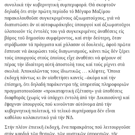
συνολικά τήν κυβερνητική συμπεριφορά. Θά σκεφτοῦν
δηλαδή ὅτι στήν πρώτη περίοδο τό Μέγαρο Μαξίμου
παρακολουθοῦσε συγκεκριμένους ἀξιωματούχους, γιά νά
διαπιστώσει ἄν οἱ αὐτοφωράκηδες ὑπουργοί καί ἀξιωματοῦχοι
ὑλοποιοῦν τίς ἐντολές του γιά συγκεκριμένες ἀναθέσεις εἰς
βάρος τοῦ δημοσίου συμφέροντος, καί στήν δεύτερη, ὅταν
στράβωσαν τά πράγματα καί χάλασαν οἱ δουλειές, ἀφοῦ πρῶτα
ἔσπευσε νά ἀκυρώσει τούς διαγωνισμούς, κάνει πώς δέν ξέρει
τούς ὑπουργούς στούς ὁποίους εἶχε ἀναθέσει νά φέρουν σέ
πέρας τήν ἰδιαίτερη αὐτή ἀποστολή τους καί τούς ρίχνει στά
σκυλιά. Ἀποκαλῶντας τους ἰδιωτικῶς … κλέφτες. Ὅποια
ἐκδοχή πάντως κι ἄν υἱοθετήσει κανείς –ἀκόμα καί τήν
ἐπίσημη, ὅτι δηλαδή παράκεντρα τῆς ὑπηρεσίας πληροφοριῶν
πραγματοποιοῦσαν «προκαταρτική ἐξέταση» γιά ὑποθέσεις
διαφθορᾶς (χωρίς νά ὑπάρχει ἐντολή ἀπό τήν Δικαιοσύνη) καί
ἔψαχναν ὑπουργούς πού κινοῦνταν αὐτόνομα ἀπό τήν
κυβερνητική πολιτική, τό τελικό συμπέρασμα δέν εἶναι
καθόλου κολακευτικό γιά τήν ΝΔ.
Στήν πλέον ἐπιεικῆ ἐκδοχή, ἕνα παρακράτος πού λειτουργοῦσε
στήν καρδιά τῶν θεσμῶν, τῶν μυστικῶν ὑπηρεσιῶν, τῆς