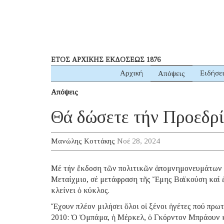
ΕΤΟΣ ΑΡΧΙΚΗΣ ΕΚΔΟΣΕΩΣ 1876
Αρχική
Ειδήσε
Απόψεις
Απόψεις
Θά δώσετε τήν Προεδρί
Μανώλης Κοττάκης
Νοέ 28, 2024
Μέ τήν ἔκδοση τῶν πολιτικῶν ἀπομνημονευμάτων 
Μεταίχμιο, σέ μετάφραση τῆς Ἔμης Βαϊκούση καί ἐ
κλείνει ὁ κύκλος.
Ἔχουν πλέον μιλήσει ὅλοι οἱ ξένοι ἡγέτες πού πρω
2010: Ὁ Ὀμπάμα, ἡ Μέρκελ, ὁ Γκόρντον Μπράουν κα