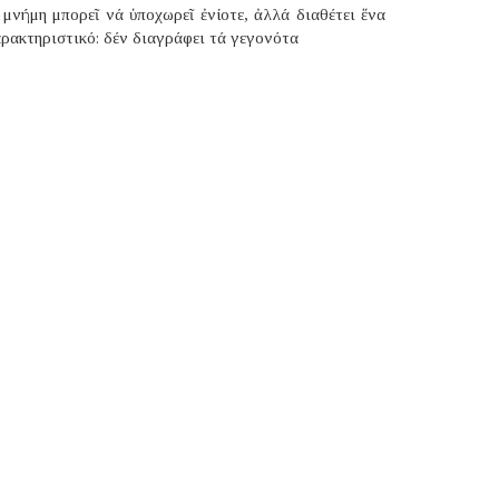
μνήμη μπορεῖ νά ὑποχωρεῖ ἐνίοτε, ἀλλά διαθέτει ἕνα
ρακτηριστικό: δέν διαγράφει τά γεγονότα