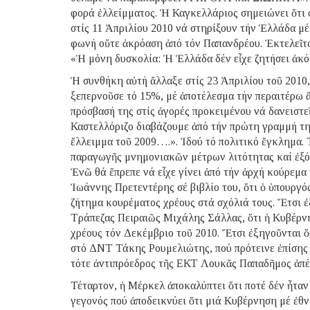
φορά ἐλλείμματος. Ἡ Καγκελλάριος σημειώνει ὅτι
στίς 11 Ἀπριλίου 2010 νά στηρίξουν τήν Ἑλλάδα μέ 
φωνή οὔτε ἀκρόαση ἀπό τόν Παπανδρέου. Ἐκτελεῖτο
«Ἡ μόνη δυσκολία: Ἡ Ἑλλάδα δέν εἶχε ζητήσει ἀκό
Ἡ συνθήκη αὐτή ἄλλαξε στίς 23 Ἀπριλίου τοῦ 2010
ξεπερνοῦσε τό 15%, μέ ἀποτέλεσμα τήν περαιτέρω 
πρόσβασή της στίς ἀγορές προκειμένου νά δανειστ
Καστελλόριζο διαβάζουμε ἀπό τήν πρώτη γραμμή τη
ἔλλειμμα τοῦ 2009….». Ἰδού τό πολιτικό ἔγκλημα. 
παραγωγῆς μνημονιακῶν μέτρων λιτότητας καί ἐξό
Ἐνῶ θά ἔπρεπε νά εἶχε γίνει ἀπό τήν ἀρχή κούρεμα
Ἰωάννης Πρετεντέρης σέ βιβλίο του, ὅτι ὁ ὑπουργ
ζήτημα κουρέματος χρέους στά σχόλιά τους. Ἔτσι 
Τράπεζας Πειραιῶς Μιχάλης Σάλλας, ὅτι ἡ Κυβέρνη
χρέους τόν Δεκέμβριο τοῦ 2010. Ἔτσι ἐξηγοῦνται ὅ
στό ΔΝΤ Τάκης Ρουμελιώτης, πού πρότεινε ἐπίσης κ
τότε ἀντιπρόεδρος τῆς ΕΚΤ Λουκᾶς Παπαδῆμος ἀπέρ
Τέταρτον, ἡ Μέρκελ ἀποκαλύπτει ὅτι ποτέ δέν ἦταν
γεγονός πού ἀποδεικνύει ὅτι μιά Κυβέρνηση μέ ἐθ