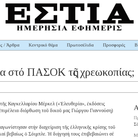
ις / Άρθρα
Κεντρικό θέμα
Πρωτοσέλιδα
Προσφορές
Β
α στό ΠΑΣΟΚ τῆς χρεωκοπίας;
τῆς Καγκελλαρίου Μέρκελ («Ἐλευθερία», ἐκδόσεις
Α
πιμέλεια-διόρθωση τοῦ δικοῦ μας Γιώργου Γιαννούση)
Π
Σ
ταγωνίστησαν στήν διαχείριση τῆς ἑλληνικῆς κρίσης τοῦ
ί βεβαίως ὁ Σόιμπλε. Ἡ διήγησή τους ἐπιβεβαιώνει σέ
Μ