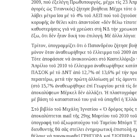
2009, πού ἐξελέγη Πρωθυπουργός, μέχρι τίς 23 Ἀπρ
ἀγορές ὡς Τιτανικός) ζήτησε βοήθεια. Μέχρι τότε
λάβει μέτρα ἴσα μέ τό 4% τοῦ ΑΕΠ πού τοῦ ζητοῦσε
κορυφῆς ἄν θέλει κάτι ἀπαντοῦσε «δέν θέλω τίποτε
καθυστερήσεις γιά νά χρεώσει στή ΝΔ τήν χρεωκοπί
ἔξω, ὅτι δέν ἦταν δική του ἐπιλογή. Μέ ἄλλα λόγι
Τρίτον, ὑπογραμμίζει ὅτι ὁ Παπανδρέου ζήτησε βοή
μόνον ὅταν ἀναθεωρήθηκε τό ἔλλειμμα τοῦ 2009 ἀπ
Τότε ἀποφάσισε νά ἀνακοινώσει στό Καστελλόριζο τ
Ἀπρίλιο τοῦ 2010 τό ἔλλειμμα ἀναθεωρήθηκε κατό
ΠΑΣΟΚ μέ τό ΔΝΤ ἀπό 12,7% σέ 13,6% μέ τήν προ
περαιτέρω, μετά τήν πρώτη ἀλλοίωση μέ τίς ἀμυντ
(στό 15,7% ἀναθεωρήθηκε ἐπί Γεωργίου μετά τίς δη
ἀποκαλύψεων Μέρκελ δέν ἀλλάζει. Ἡ πλαστογράφησ
μέ βάση τό καταστατικό του γιά νά ὑπαχθεῖ ἡ Ἑλλά
Στό βιβλίο τοῦ Μιχάλη Ἰγνατίου « Ὁ δρόμος πρός τ
ἀποκαλύπτεται mail τῆς 29ης Μαρτίου τοῦ 2010 το
ὑπογραφή τοῦ ἀξιωματούχου τοῦ Ταμείου Μπόμπ Τρ
διευθυντής θά σᾶς στείλει ἐνημερωτική ἐπιστολή 
θέλαμε νά παρακαμφθεῖ ΓΡΗΓΟΡΑ καί ΣΙΩΠΗΡΑ». Σ