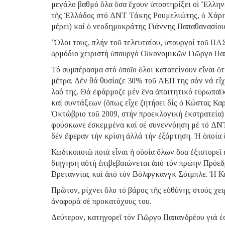
μεγάλο βαθμό ὅλα ὅσα ἔχουν ὑποστηρίξει οἱ Ἕλλη
τῆς Ἑλλάδος στό ΔΝΤ Τάκης Ρουμελιώτης, ὁ Χάρης
μέρει) καί ὁ νεοδημοκράτης Γιάννης Παπαθανασίου
΄Όλοι τους, πλήν τοῦ τελευταίου, ὑπουργοί τοῦ ΠΑ
ἁρμόδιο χειριστή ὑπουργό Οἰκονομικῶν Γιῶργο Π
Τό συμπέρασμα στό ὁποῖο ὅλοι κατατείνουν εἶναι ὅ
μέτρα. Δέν θά θυσίαζε 30% τοῦ ΑΕΠ της σάν νά εἶχ
λαό της. Θά ἐφάρμοζε μέν ἕνα ἀπαιτητικό εὐρωπαϊ
καί συντάξεων (ὅπως εἶχε ζητήσει δίς ὁ Κώστας Κα
Ὀκτώβριο τοῦ 2009, στήν προεκλογική ἐκστρατεία) ἀ
φούσκωνε ἐσκεμμένα καί σέ συνεννόηση μέ τό ΔΝΤ κ
δέν ἔφεραν τήν κρίση ἀλλά τήν ἐξάρτηση. Ἡ ὁποία 
Κωδικοποιῶ ποιά εἶναι ἡ οὐσία ὅλων ὅσα ἐξιστορεῖ
διήγηση αὐτή ἐπιβεβαιώνεται ἀπό τόν πρώην Πρό
Βρεταννίας καί ἀπό τόν Βόλφγκανγκ Σόιμπλε. Ἡ Κ
Πρῶτον, ρίχνει ὅλο τό βάρος τῆς εὐθύνης στούς χε
ἀναφορά σέ προκατόχους του.
Δεύτερον, κατηγορεῖ τόν Γιῶργο Παπανδρέου γιά ἐ