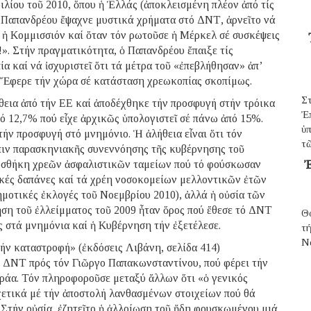
ιλίου τοῦ 2010, ὅπου ἡ Ἑλλάς (ἀποκλεισμένη πλέον ἀπό τίς
 ὁ Παπανδρέου ἔψαχνε μυστικά χρήματα στό ΔΝΤ, ἀρνεῖτο νά
 ἡ Κομμισσιόν καί ὅταν τόν ρωτοῦσε ἡ Μέρκελ σέ συσκέψεις
!». Στήν πραγματικότητα, ὁ Παπανδρέου ἔπαιξε τίς
α καί νά ἰσχυριστεῖ ὅτι τά μέτρα τοῦ «ἐπεβλήθησαν» ἀπ’
α: Ἔφερε τήν χώρα σέ κατάσταση χρεωκοπίας σκοπίμως.
Σ
θεια ἀπό τήν ΕΕ καί ἀποδέχθηκε τήν προσφυγή στήν τρόικα
Ἐ
ό 12,7% πού εἶχε ἀρχικῶς ὑπολογιστεῖ σέ πάνω ἀπό 15%.
ὑπ
ήν προσφυγή στό μνημόνιο. Ἡ ἀλήθεια εἶναι ὅτι τόν
τῶ
πιν παρασκηνιακῆς συνεννόησης τῆς κυβέρνησης τοῦ
Ἐ
σθήκη χρεῶν ἀσφαλιστικῶν ταμείων πού τό φούσκωσαν
ικές δαπάνες καί τά χρέη νοσοκομείων μελλοντικῶν ἐτῶν
μοτικές ἐκλογές τοῦ Νοεμβρίου 2010), ἀλλά ἡ οὐσία τῶν
η τοῦ ἐλλείμματος τοῦ 2009 ἦταν ὅρος πού ἔθεσε τό ΔΝΤ
Θ
ς στά μνημόνια καί ἡ Κυβέρνηση τήν ἐξετέλεσε.
τ
N
ήν καταστροφή» (ἐκδόσεις Λιβάνη, σελίδα 414)
ῦ ΔΝΤ πρός τόν Γιῶργο Παπακωνσταντίνου, πού φέρει τήν
άα. Τόν πληροφοροῦσε μεταξύ ἄλλων ὅτι «ὁ γενικός
σχετικά μέ τήν ἀποστολή λανθασμένων στοιχείων πού θά
τήν οὐσία, ἐζητεῖτο ἡ ἀλλοίωση τοῦ ἤδη φουσκωμένου μιά