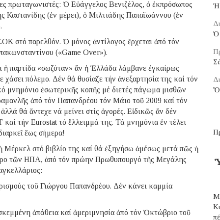
νες πρωταγωνιστές: Ὁ Εὐάγγελος Βενιζέλος, ὁ ἐκπρόσωπος
Ἡ
 Καστανίδης (ἐν μέρει), ὁ Μιλτιάδης Παπαϊωάννου (ἐν
Δ
.
Ὁ 
ΣΟΚ στό παρελθόν. Ὁ μόνος ἀντίλογος ἔρχεται ἀπό τόν
Π
απακωνσταντίνου («Game Over»).
Σ
τι ἡ παρτίδα «σωζόταν» ἄν ἡ Ἑλλάδα λάμβανε ἐγκαίρως
ε χάσει πόλεμο. Δέν θά θυσίαζε τήν ἀνεξαρτησία της καί τόν
Δ
κό μνημόνιο ἐσωτερικῆς κοπῆς μέ διετές πάγωμα μισθῶν
Ὅ
ραμανλῆς ἀπό τόν Παπανδρέου τόν Μάιο τοῦ 2009 καί τόν
λλά θά ἄντεχε νά μείνει στίς ἀγορές. Εἰδικῶς ἄν δέν
αί τήν Eurostat τό ἔλλειμμά της. Τά μνημόνια ἐν τέλει
Π
διαρκεῖ ἕως σήμερα!
 ἡ Μέρκελ στό βιβλίο της καί θά ἐξηγήσω ἀμέσως μετά πῶς ἡ
εδρο τῶν ΗΠΑ, ἀπό τόν πρώην Πρωθυπουργό τῆς Μεγάλης
Ὑ
αγκελλάριος:
ιρισμούς τοῦ Γιώργου Παπανδρέου. Δέν κάνει καμμία
Μ
Κ
σκεμμένη ἀπάθεια καί ἀμεριμνησία ἀπό τόν Ὀκτώβριο τοῦ
π