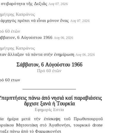
 στιβαρότητα τῆς Δεξιᾶς
Αυγ 07, 2026
ημήτρης Καπράνος
ἀρχηγός πρέπει νά εἶναι μόνον ἕνας
Αυγ 07, 2026
ρό 60 ἐτῶν
άββατον, 6 Αὐγούστου 1966
Αυγ 06, 2026
ημήτρης Καπράνος
ταν ἄλλαξαν τά πάντα στήν ἐνημέρωση
Αυγ 06, 2026
Σάββατον, 6 Αὐγούστου 1966
Πρό 60 ἐτῶν
ρό 60 ετων
περπτήσεις πάνω ἀπό νησιά καί παραβιάσεις
ἄρχισε ξανά ἡ Τουρκία
Εφημερίς Εστία
ία ἡμέρα μετά τήν ἐπίσκεψη τοῦ Πρωθυπουργοῦ
υριάκου Μητσοτάκη στό Ἀγαθονήσι, τουρκικό drone
έταξε πάνω ἀπό τό Φαρμακονήσι