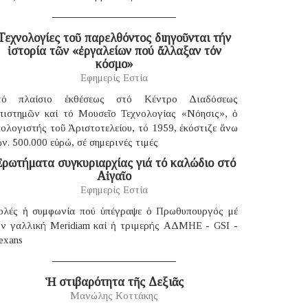
Τεχνολογίες τοῦ παρελθόντος διηγοῦνται τήν
ἱστορία τῶν «ἐργαλείων πού ἄλλαξαν τόν
κόσμο»
Εφημερίς Εστία
τό πλαίσιο ἐκθέσεως στό Κέντρο Διαδόσεως
πιστημῶν καί τό Μουσεῖο Τεχνολογίας «Νόησις», ὁ
ολογιστής τοῦ Ἀριστοτελείου, τό 1959, ἐκόστιζε ἄνω
ν. 500.000 εὐρώ, σέ σημερινές τιμές
ρωτήματα συγκυριαρχίας γιά τό καλώδιο στό
Αἰγαῖο
Εφημερίς Εστία
ολές ἡ συμφωνία πού ὑπέγραψε ὁ Πρωθυπουργός μέ
ήν γαλλική Μeridiam καί ἡ τριμερής ΑΔΜΗΕ - GSI -
exans
Ἡ στιβαρότητα τῆς Δεξιᾶς
Μανώλης Κοττάκης