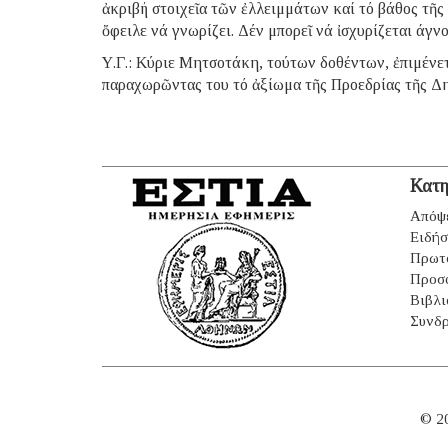
ἀκριβή στοιχεῖα τῶν ἐλλειμμάτων καί τό βάθος τῆς
ὄφειλε νά γνωρίζει. Δέν μπορεῖ νά ἰσχυρίζεται άγ
Υ.Γ.: Κύριε Μητσοτάκη, τούτων δοθέντων, ἐπιμέν
παραχωρῶντας του τό ἀξίωμα τῆς Προεδρίας τῆς Δ
Κατη
Απόψ
Ειδήσ
Πρωτ
Προσ
Βιβλι
Συνδρ
© 2