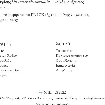
 κρίσης δέν ἔπεισε τήν κοινωνία. Ἕνα κόμμα ἐξουσίας
νοια»…
ετε νά «τιμήσετε» τό ΠΑΣΟΚ τῆς ἐσκεμμένης χρεωκοπίας
ημοκρατίας;
γορίες
Σχετικά
εις
Ταυτότητα
εις / Άρθρα
Πολιτική Απορρήτου
οσέλιδα
Όροι Χρήσης
φορές
Επικοινωνία
οθήκη Εστίας
Διαφήμιση
ομές
Μ.Η.Τ. 232122
024. Ἐφημερίς «Ἑστία» - Ἀνώνυμος Ἐκδοτική Ἑταιρεία -
info@estiane
Made by
minoanDesign