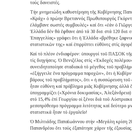
τούς δανειστές.
Τήν μνημειώδη καθυστέρηση τῆς Κυβέρνησης Παπανδ
«Κράχ» ὁ πρώην Βρεταννός Πρωθυπουργός Γκόρντον
ἐλάμβανε σωστές συμβουλές» καί ὅτι «ἐάν ὁ Γιῶργο
Ἑλλάδα δέν θά ἔφθανε ἀπό τά 30 δισ. στά 120 δισ.
Ἐπαγγελίας» γράφει ὅτι ἡ Ἑλλάδα «βρέθηκε ξαφνι
στατιστικῶν της» καί ἐπιρρίπτει εὐθῦνες στίς ἀγορ
Καί τό πλέον ἐνδιαφέρον: ὑπουργοί τοῦ ΠΑΣΟΚ τῆς 
τίς διηγήσεις. Ὁ Βενιζέλος στίς «Ἐκδοχές πολέμου
συνειδητοποίησε σταδιακά τό μέγεθος τοῦ προβλήμ
«ἐξήγγειλε ἕνα πρόγραμμα παροχῶν», ὅτι ἡ Κυβέρν
βάρους τοῦ προβλήματος», ὅτι « ἡ συσσώρευση τοῦ
ἦταν εὐθύνη καί πρόβλημα μιᾶς Κυβέρνησης ἀλλά 
ὑπογραμμίζει («Χρόνια δοκιμασίας», Ἀλεξάνδρεια)
στό 15,4% ἐπί Γεωργίου οἱ ξένοι διά τοῦ Αὐστριακ
μεσοπρόθεσμο πρόγραμμα λιτότητας καί δεύτερο μν
στατιστικά ἦταν τό ἐργαλεῖο!
Ὁ Μιλτιάδης Παπαϊωάννου στήν «Μεγάλη κρίση 2009
Παπανδρέου ὅτι τούς ἐξαπάτησε χάριν τῆς ἐξουσίας