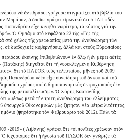
ρέου νά ἀντιδράσει γρήγορα στιγματίζει στό βιβλίο του
 Μπράουν, ὁ ὁποῖος γράφει εἰρωνικά ὅτι ὁ ΓΑΠ «δέν
ς Παπανδρέου εἶχε κινηθεῖ νωρίτερα, τό κόστος γιά τήν
 εὐρώ». Ὁ Ὀμπάμα στό κεφάλαιο 22 τῆς «Γῆς τῆς
κά στό χεῖλος τῆς χρεωκοπίας μετά τήν ἀναθεώρηση τῶν
ές, σέ διαδοχικές κυβερνήσεις, ἀλλά καί στούς Εὐρωπαίους.
περιόδου ἐκείνης ἐπιβεβαιώνουν ἐν ὅλῳ ἤ ἐν μέρει αὐτές
» (Πατάκης) διηγεῖται ὅτι «ἡ νεοεκλεγμένη Κυβέρνηση
ατος», ὅτι τό ΠΑΣΟΚ τούς τελευταίους μῆνες τοῦ 2009
ηση Παπανδρέου «δέν εἶχε συνείδηση τοῦ ὄγκου καί τοῦ
 δημοσίου χρέους καί ὁ δημοσιονομικός ἐκτροχιασμός δέν
ὅλης τῆς μεταπολίτευσης». Ὁ Χάρης Καστανίδης
 ὅτι ἀμέσως μετά τήν τρίτη ἀναθεώρηση τοῦ ἐλλείμματος
οῦ ὑπουργοῦ Οἰκονομικῶν μᾶς ζήτησαν νέα μέτρα λιτότητας,
ημόνιο (ψηφίστηκε τόν Φεβρουάριο τοῦ 2012). Πάλι τά
 -2019» ( Λιβάνης) γράφει ὅτι «οἱ πολῖτες χρέωσαν στόν
. Ὁ ἰσχυρισμός ὅτι ἡ ἡγεσία τοῦ ΠΑΣΟΚ δέν γνώριζε τά