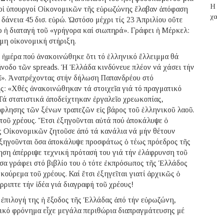
H 
 οἱ ὑπουργοί Οἰκονομικῶν τῆς εὐρωζώνης ἔλαβαν ἀπόφαση
χα
δάνεια 45 δισ. εὐρώ. Ὡστόσο μέχρι τίς 23 Ἀπριλίου οὔτε
 ἡ διαταγή τοῦ «γρήγορα καί σιωπηρά». Γράφει ἡ Μέρκελ:
μη οἰκονομική στήριξη.
, ἡμέρα πού ἀνακοινώθηκε ὅτι τό ἑλληνικό ἔλλειμμα θά
ἄνοδο τῶν spreads. Ἡ Ἑλλάδα κινδύνευε πλέον νά χάσει τήν
εῖ». Ἀνατρέχοντας στήν δήλωση Παπανδρέου στό
ς: «Χθές ἀνακοινώθηκαν τά στοιχεῖα γιά τό πραγματικό
Τά στατιστικά ἀποδείχτηκαν ἐργαλεῖο χρεωκοπίας,
φλησης τῶν ξένων τραπεζῶν εἰς βάρος τοῦ ἑλληνικοῦ λαοῦ.
 τοῦ χρέους. Ἔτσι ἐξηγοῦνται αὐτά πού ἀποκάλυψε ὁ
ός Οἰκονομικῶν ζητοῦσε ἀπό τά κανάλια νά μήν θέτουν
ἐξηγοῦνται ὅσα ἀποκάλυψε προσφάτως ὁ τέως πρόεδρος τῆς
ση ἀπέρριψε τεχνική πρότασή του γιά τήν ἐλάφρυνση τοῦ
σα γράφει στό βιβλίο του ὁ τότε ἐκπρόσωπος τῆς Ἑλλάδος
ούρεμα τοῦ χρέους. Καί ἔτσι ἐξηγεῖται γιατί ἀρχικῶς ὁ
ριπτε τήν ἰδέα γιά διαγραφή τοῦ χρέους!
 ἐπιλογή της ἡ ἔξοδος τῆς Ἑλλάδας ἀπό τήν εὐρωζώνη,
νικό φρόνημα εἶχε μεγάλα περιθώρια διαπραγμάτευσης μέ