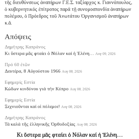
τῆς διευθύνσεως ἀναπήρων Γ.Ε.Σ. ταξίαρχος κ. Γιαννόπουλος,
ὁ κυβερνητικός ἐπίτροπος παρά τῇ συνομοσπονδία ἀναπήρων
πολέμου, ὁ Πρόεδρος τοῦ Ἀνωτάτου Ὀργανισμοῦ ἀναπήρων
κ.ἄ.
Απόψεις
Δημήτρης Καπράνος
Κι ὕστερα μᾶς φταίει ὁ Νόλαν καί ἡ Ἑλένη…
Αυγ 09, 2026
Πρό 60 ἐτῶν
Δευτέρα, 8 Αὐγούστου 1966
Αυγ 08, 2026
Εφημερίς Εστία
Κώδων κινδύνου γιά τήν Κύπρο
Αυγ 08, 2026
Εφημερίς Εστία
Ξεχνιοῦνται καί οἱ πόλεμοι!
Αυγ 08, 2026
Δημήτρης Καπράνος
Τά καλά τῆς ἑλληνικῆς Ὀρθοδοξίας
Αυγ 08, 2026
Κι ὕστερα μᾶς φταίει ὁ Νόλαν καί ἡ Ἑλένη…