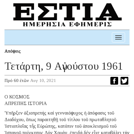
Toggle
navigati
Απόψεις
Τετάρτη, 9 Αὐγούστου 1961
Πρό 60 ἐτῶν
Αυγ 10, 2021
Ο ΚΟΣΜΟΣ
ΑΠΡΕΠΗΣ ΙΣΤΟΡΙΑ
Ὑπῆρξεν ἀξιοπρεπής καί γενναιόψυχος ἡ ἀπόφασις τοῦ
Διαδόχου, ὅπως παραιτηθῇ τοῦ τίτλου τοῦ πρωταθλητοῦ
Ἱστιοπλοΐας τἧς Εὐρώπης, κατόπιν τοῦ ἀποκλεισμοῦ τοῦ
Ἱσπανοῦ πρίγκηπος Δόν Χουάν, ἐπειδή δέν εἶχε καταβάλει τήν