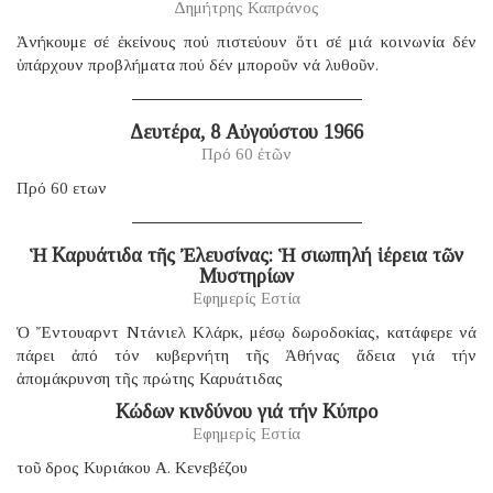
Δημήτρης Καπράνος
Ἀνήκουμε σέ ἐκείνους πού πιστεύουν ὅτι σέ μιά κοινωνία δέν
ὑπάρχουν προβλήματα πού δέν μποροῦν νά λυθοῦν.
Δευτέρα, 8 Αὐγούστου 1966
Πρό 60 ἐτῶν
Πρό 60 ετων
Ἡ Καρυάτιδα τῆς Ἐλευσίνας: Ἡ σιωπηλή ἱέρεια τῶν
Μυστηρίων
Εφημερίς Εστία
Ὁ Ἔντουαρντ Ντάνιελ Κλάρκ, μέσῳ δωροδοκίας, κατάφερε νά
πάρει ἀπό τόν κυβερνήτη τῆς Ἀθήνας ἄδεια γιά τήν
ἀπομάκρυνση τῆς πρώτης Καρυάτιδας
Κώδων κινδύνου γιά τήν Κύπρο
Εφημερίς Εστία
τοῦ δρος Κυριάκου Α. Κενεβέζου