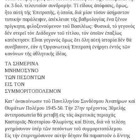
ἐκ 3 δολ. τελευταίαν συνδρομήν. Τί εἴδους ἀπόφασις, ὅμως,
ἦτο αὐτή τῆς Ἐπιτροπῆς, ἡ ὁποία, διά μίαν τόσον ἀσήμαντον
τυπικήν παράλειψιν, ἀπέκλεισε τῆς βαθμολογίας ἕνα ξένον
πρίγκηπα, φιλοξενούμενον τοῦ Βασιλέως; Φυσικά, τό γεγονός
δέν στερεῖ τόν Διάδοχον τοῦ τίτλου, τόν ὁποῖον ἐπαξίως
κατέκτησεν. Εἶναι γεγονός ὅμως ὅτι ὅλη αὐτή ἱστορία δέν θά
συνέβαινεν, ἐάν ἡ Ὀργανωτική Ἐπιτροπή ἐνήργει ἐντός τῶν
κανόνων τῆς ἀθλητικῆς ἰδέας.
ΤΑ ΣΗΜΕΡΙΝΑ
ΜΝΗΜΟΣΥΝΟ
ΤΩΝ ΠΕΣΟΝΤΩΝ
ΕΙΣ ΤΟΝ
ΣΥΜΜΟΡΙΤΟΠΟΛΕΜΟΝ
Κατ’ ἀνακοίνωσιν τοῦ Πανελληνίου Συνδέσμου Ἀναπήρων καί
Θυμάτων Πολέμου 1945-50. Τήν 27ην τρέχοντος 30μελής
ἀντιπροσωπεία θά μεταβῇ εἰς τάς ἀκριτικάς περιοχάς
Καστοριᾶς-Νεστορίου-Φλωρίνης καί Βίτσι, διά νά τελέσῃ
μνημόσυνον ὑπέρ τῶν πεσόντων τοῦ συμμοριτοπόλεμου.
Εἰς τήν ἐπιμνημόσυνον αὐτήν δέησιν θά παραστοῦν ὁ δ/ντης