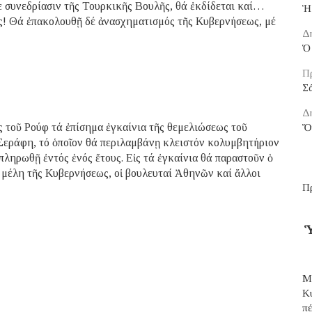
θε συνεδρίασιν τῆς Τουρκικῆς Βουλῆς, θά ἐκδίδεται καί…
Ἡ
ς! Θά ἐπακολουθῇ δέ ἀνασχηματισμός τῆς Κυβερνήσεως, μέ
Δ
Ὁ 
Π
Σ
Δ
ἰς τοῦ Ρούφ τά ἐπίσημα ἐγκαίνια τῆς θεμελιώσεως τοῦ
Ὅ
Σεράφη, τό ὁποῖον θά περιλαμβάνῃ κλειστόν κολυμβητήριον
πληρωθῇ ἐντός ἑνός ἔτους. Εἰς τά ἐγκαίνια θά παραστοῦν ὁ
μέλη τῆς Κυβερνήσεως, οἱ βουλευταί Ἀθηνῶν καί ἄλλοι
Π
Ὑ
Μ
Κ
π