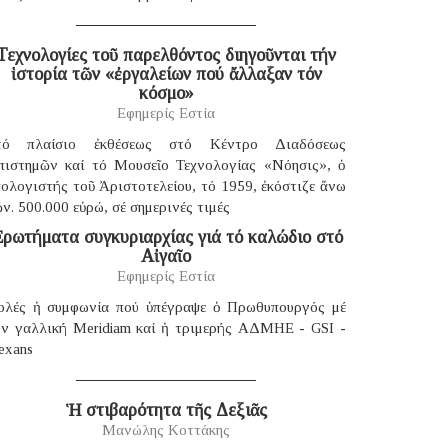
Τεχνολογίες τοῦ παρελθόντος διηγοῦνται τήν
ἱστορία τῶν «ἐργαλείων πού ἄλλαξαν τόν
κόσμο»
Εφημερίς Εστία
τό πλαίσιο ἐκθέσεως στό Κέντρο Διαδόσεως
πιστημῶν καί τό Μουσεῖο Τεχνολογίας «Νόησις», ὁ
ολογιστής τοῦ Ἀριστοτελείου, τό 1959, ἐκόστιζε ἄνω
ν. 500.000 εὐρώ, σέ σημερινές τιμές
ρωτήματα συγκυριαρχίας γιά τό καλώδιο στό
Αἰγαῖο
Εφημερίς Εστία
ολές ἡ συμφωνία πού ὑπέγραψε ὁ Πρωθυπουργός μέ
ήν γαλλική Μeridiam καί ἡ τριμερής ΑΔΜΗΕ - GSI -
exans
Ἡ στιβαρότητα τῆς Δεξιᾶς
Μανώλης Κοττάκης