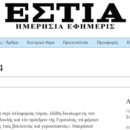
ις / Άρθρα
Κεντρικό θέμα
Πρωτοσέλιδα
Προσφορές
Β
4
Α
Π
περί ὁπλοφορίας νόμου, ἐδόθη δικαίωμα εἰς τόν
Σ
Βουλῆς καί τόν πρόεδρον τῆς Γερουσίας, νά φέρουν
ἰς τούς βουλευτάς καί γερουσιαστάς». Θαυμάσια!
Μ