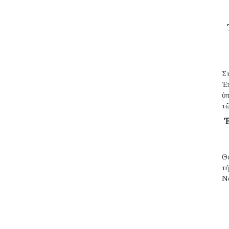
Σ
Ἐ
ὑπ
τῶ
Ἐ
Θ
τ
N