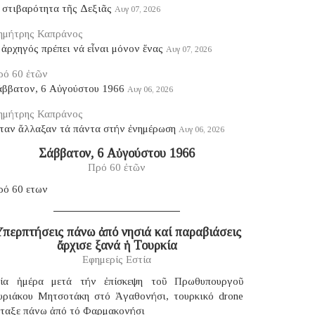
 στιβαρότητα τῆς Δεξιᾶς
Αυγ 07, 2026
ημήτρης Καπράνος
ἀρχηγός πρέπει νά εἶναι μόνον ἕνας
Αυγ 07, 2026
ρό 60 ἐτῶν
άββατον, 6 Αὐγούστου 1966
Αυγ 06, 2026
ημήτρης Καπράνος
ταν ἄλλαξαν τά πάντα στήν ἐνημέρωση
Αυγ 06, 2026
Σάββατον, 6 Αὐγούστου 1966
Πρό 60 ἐτῶν
ρό 60 ετων
περπτήσεις πάνω ἀπό νησιά καί παραβιάσεις
ἄρχισε ξανά ἡ Τουρκία
Εφημερίς Εστία
ία ἡμέρα μετά τήν ἐπίσκεψη τοῦ Πρωθυπουργοῦ
υριάκου Μητσοτάκη στό Ἀγαθονήσι, τουρκικό drone
έταξε πάνω ἀπό τό Φαρμακονήσι