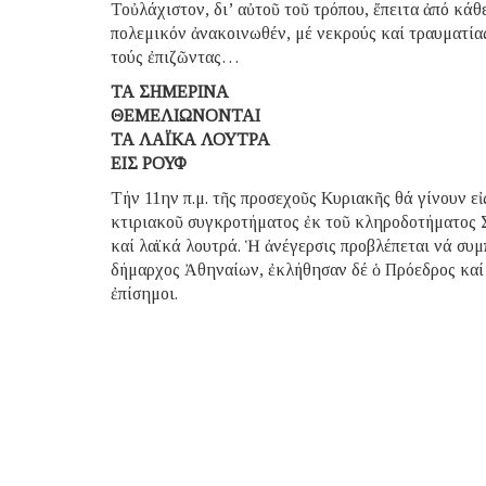
Τοὐλάχιστον, δι’ αὐτοῦ τοῦ τρόπου, ἔπειτα ἀπό κά
πολεμικόν ἀνακοινωθέν, μέ νεκρούς καί τραυματία
τούς ἐπιζῶντας…
ΤΑ ΣΗΜΕΡΙΝΑ
ΘΕΜΕΛΙΩΝΟΝΤΑΙ
ΤΑ ΛΑΪΚΑ ΛΟΥΤΡΑ
ΕΙΣ ΡΟΥΦ
Τήν 11ην π.μ. τῆς προσεχοῦς Κυριακῆς θά γίνουν ε
κτιριακοῦ συγκροτήματος ἐκ τοῦ κληροδοτήματος 
καί λαϊκά λουτρά. Ἡ ἀνέγερσις προβλέπεται νά συμ
δήμαρχος Ἀθηναίων, ἐκλήθησαν δέ ὁ Πρόεδρος καί 
ἐπίσημοι.