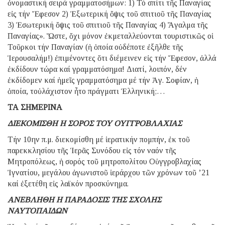
ὀνομαστική σειρά γραμματοσήμων: 1) Τό σπίτι τῆς Παναγίας
εἰς τήν Ἔφεσον 2) Ἐξωτερική ὄψις τοῦ σπιτιοῦ τῆς Παναγίας
3) Ἐσωτερική ὄψις τοῦ σπιτιοῦ τῆς Παναγίας 4) Ἄγαλμα τῆς
Παναγίας». Ὥστε, ὄχι μόνον ἐκμεταλλεύονται τουριστικῶς οἱ
Τοῦρκοι τήν Παναγίαν (ἡ ὁποία οὐδέποτε ἐξῆλθε τῆς
Ἱερουσαλήμ!) ἐπιμένοντες ὅτι διέμεινεν εἰς τήν Ἔφεσον, ἀλλά
ἐκδίδουν τώρα καί γραμματόσημα! Διατί, λοιπόν, δέν
ἐκδίδομεν καί ἡμεῖς γραμματόσημα μέ τήν Ἁγ. Σοφίαν, ἡ
ὁποία, τοὐλάχιστον ἦτο πράγματι Ἑλληνική;…
ΤΑ ΣΗΜΕΡΙΝΑ
ΔΙΕΚΟΜΙΣΘΗ Η ΣΟΡΟΣ ΤΟΥ ΟΥΓΓΡΟΒΛΑΧΙΑΣ
Τήν 10ην π.μ. διεκομίσθη μέ ἱερατικήν πομπήν, ἐκ τοῦ
παρεκκλησίου τῆς Ἱερᾶς Συνόδου εἰς τόν ναόν τῆς
Μητροπόλεως, ἡ σορός τοῦ μητροπολίτου Οὑγγροβλαχίας
Ἰγνατίου, μεγάλου ἀγωνιστοῦ ἱεράρχου τῶν χρόνων τοῦ ’21
καί ἐξετέθη εἰς λαϊκόν προσκύνημα.
ΑΝΕΒΛΗΘΗ Η ΠΑΡΑΔΟΣΙΣ ΤΗΣ ΣΧΟΛΗΣ
ΝΑΥΤΟΠΑΙΔΩΝ