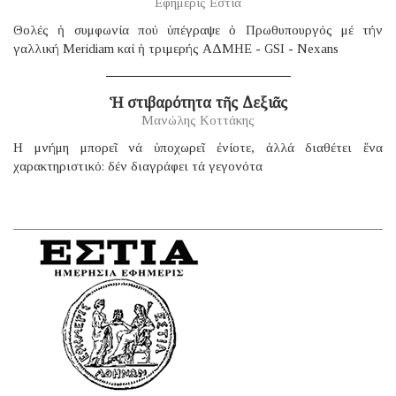
Εφημερίς Εστία
Θολές ἡ συμφωνία πού ὑπέγραψε ὁ Πρωθυπουργός μέ τήν
γαλλική Μeridiam καί ἡ τριμερής ΑΔΜΗΕ - GSI - Nexans
Ἡ στιβαρότητα τῆς Δεξιᾶς
Μανώλης Κοττάκης
H μνήμη μπορεῖ νά ὑποχωρεῖ ἐνίοτε, ἀλλά διαθέτει ἕνα
χαρακτηριστικό: δέν διαγράφει τά γεγονότα