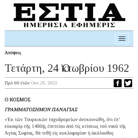
Toggle
navigati
Απόψεις
Τετάρτη, 24 Ὀκτωβρίου 1962
Πρό 60 ἐτῶν
Οκτ 25, 2022
Ο ΚΟΣΜΟΣ
ΓΡΑΜΜΑΤΟΣΗΜΟΝ ΠΑΝΑΓΙΑΣ
«Ἐκ τῶν Τουρκικῶν ταχυδρομείων ἀνεκοινώθη, ὅτι ἐπ’
εὐκαιρίᾳ τῆς 1400ῆς ἐπετείου ἀπό τίς κτίσεως τοῦ ναοῦ τῆς
Ἁγίας Σοφίας, θά τεθῇ εἰς κυκλοφορίαν ἡ ἀκόλουθος