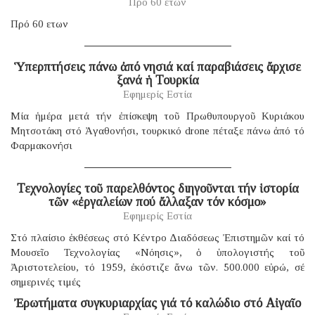
Πρό 60 ἐτῶν
Πρό 60 ετων
Ὑπερπτήσεις πάνω ἀπό νησιά καί παραβιάσεις ἄρχισε
ξανά ἡ Τουρκία
Εφημερίς Εστία
Μία ἡμέρα μετά τήν ἐπίσκεψη τοῦ Πρωθυπουργοῦ Κυριάκου
Μητσοτάκη στό Ἀγαθονήσι, τουρκικό drone πέταξε πάνω ἀπό τό
Φαρμακονήσι
Τεχνολογίες τοῦ παρελθόντος διηγοῦνται τήν ἱστορία
τῶν «ἐργαλείων πού ἄλλαξαν τόν κόσμο»
Εφημερίς Εστία
Στό πλαίσιο ἐκθέσεως στό Κέντρο Διαδόσεως Ἐπιστημῶν καί τό
Μουσεῖο Τεχνολογίας «Νόησις», ὁ ὑπολογιστής τοῦ
Ἀριστοτελείου, τό 1959, ἐκόστιζε ἄνω τῶν. 500.000 εὐρώ, σέ
σημερινές τιμές
Ἐρωτήματα συγκυριαρχίας γιά τό καλώδιο στό Αἰγαῖο