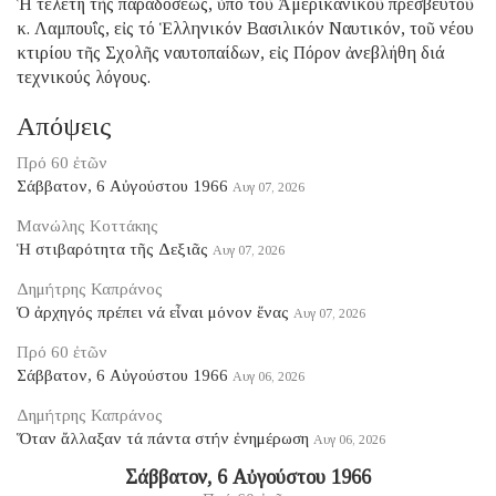
Ἡ τελετή τῆς παραδόσεως, ὑπό τοῦ Ἀμερικανικοῦ πρεσβευτοῦ
κ. Λαμπουΐς, εἰς τό Ἑλληνικόν Βασιλικόν Ναυτικόν, τοῦ νέου
κτιρίου τῆς Σχολῆς ναυτοπαίδων, εἰς Πόρον ἀνεβλήθη διά
τεχνικούς λόγους.
Απόψεις
Πρό 60 ἐτῶν
Σάββατον, 6 Αὐγούστου 1966
Αυγ 07, 2026
Μανώλης Κοττάκης
Ἡ στιβαρότητα τῆς Δεξιᾶς
Αυγ 07, 2026
Δημήτρης Καπράνος
Ὁ ἀρχηγός πρέπει νά εἶναι μόνον ἕνας
Αυγ 07, 2026
Πρό 60 ἐτῶν
Σάββατον, 6 Αὐγούστου 1966
Αυγ 06, 2026
Δημήτρης Καπράνος
Ὅταν ἄλλαξαν τά πάντα στήν ἐνημέρωση
Αυγ 06, 2026
Σάββατον, 6 Αὐγούστου 1966