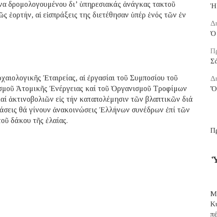
ῆνα δρομολογουμένου δι’ ὑπηρεσιακάς ἀνάγκας τακτοῦ
Ἡ
ς ἑορτήν, αἱ εἰσπράξεις της διετέθησαν ὑπέρ ἑνός τῶν ἐν
Δ
Ὁ 
Π
Σ
χαιολογικῆς Ἑταιρείας, αἱ ἐργασίαι τοῦ Συμποσίου τοῦ
Δ
ισμοῦ Ἀτομικῆς Ἐνέργειας καί τοῦ Ὀργανισμοῦ Τροφίμων
Ὅ
καί ἀκτινοβολιῶν εἰς τήν καταπολέμησιν τῶν βλαπτικῶν διά
ριάσεις θά γίνουν ἀνακοινώσεις Ἑλλήνων συνέδρων ἐπί τῶν
οῦ δάκου τῆς ἐλαίας.
Π
Ὑ
Μ
Κ
π