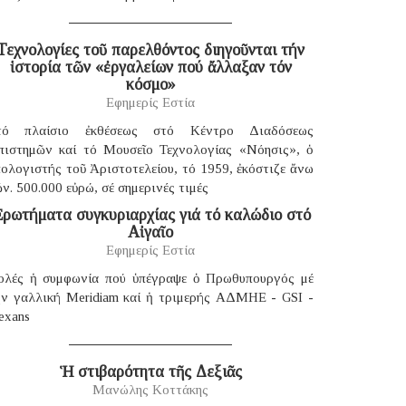
Τεχνολογίες τοῦ παρελθόντος διηγοῦνται τήν
ἱστορία τῶν «ἐργαλείων πού ἄλλαξαν τόν
κόσμο»
Εφημερίς Εστία
τό πλαίσιο ἐκθέσεως στό Κέντρο Διαδόσεως
πιστημῶν καί τό Μουσεῖο Τεχνολογίας «Νόησις», ὁ
ολογιστής τοῦ Ἀριστοτελείου, τό 1959, ἐκόστιζε ἄνω
ν. 500.000 εὐρώ, σέ σημερινές τιμές
ρωτήματα συγκυριαρχίας γιά τό καλώδιο στό
Αἰγαῖο
Εφημερίς Εστία
ολές ἡ συμφωνία πού ὑπέγραψε ὁ Πρωθυπουργός μέ
ήν γαλλική Μeridiam καί ἡ τριμερής ΑΔΜΗΕ - GSI -
exans
Ἡ στιβαρότητα τῆς Δεξιᾶς
Μανώλης Κοττάκης