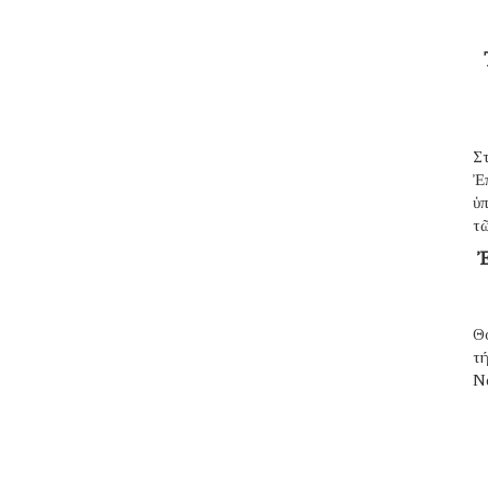
Σ
Ἐ
ὑπ
τῶ
Ἐ
Θ
τ
N