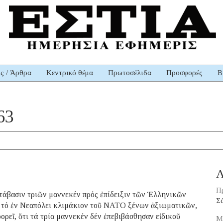
ις / Άρθρα
Κεντρικό θέμα
Πρωτοσέλιδα
Προσφορές
Β
63
Α
Π
τάβασιν τριῶν μαννεκέν πρός ἐπίδειξιν τῶν Ἑλληνικῶν
Σ
ς τό ἐν Νεαπόλει κλιμάκιον τοῦ ΝΑΤΟ ξένων ἀξιωματικῶν,
ορεῖ, ὅτι τά τρία μαννεκέν δέν ἐπεβιβάσθησαν εἰδικοῦ
Μ