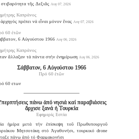
 στιβαρότητα τῆς Δεξιᾶς
Αυγ 07, 2026
ημήτρης Καπράνος
ἀρχηγός πρέπει νά εἶναι μόνον ἕνας
Αυγ 07, 2026
ρό 60 ἐτῶν
άββατον, 6 Αὐγούστου 1966
Αυγ 06, 2026
ημήτρης Καπράνος
ταν ἄλλαξαν τά πάντα στήν ἐνημέρωση
Αυγ 06, 2026
Σάββατον, 6 Αὐγούστου 1966
Πρό 60 ἐτῶν
ρό 60 ετων
περπτήσεις πάνω ἀπό νησιά καί παραβιάσεις
ἄρχισε ξανά ἡ Τουρκία
Εφημερίς Εστία
ία ἡμέρα μετά τήν ἐπίσκεψη τοῦ Πρωθυπουργοῦ
υριάκου Μητσοτάκη στό Ἀγαθονήσι, τουρκικό drone
έταξε πάνω ἀπό τό Φαρμακονήσι