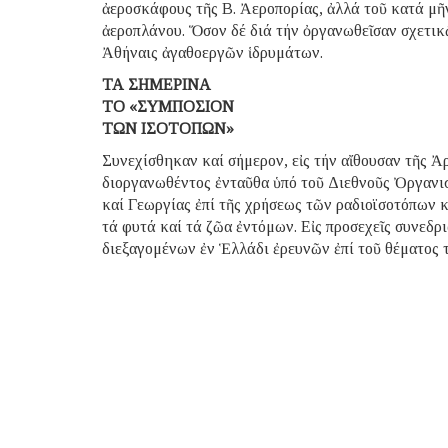
ἀεροσκάφους τῆς Β. Ἀεροπορίας, ἀλλά τοῦ κατά μ
ἀεροπλάνου. Ὅσον δέ διά τήν ὀργανωθεῖσαν σχετικῶ
Ἀθήναις ἀγαθοεργῶν ἱδρυμάτων.
ΤΑ ΣΗΜΕΡΙΝΑ
ΤΟ «ΣΥΜΠΟΣΙΟΝ
ΤΩΝ ΙΣΟΤΟΠΩΝ»
Συνεχίσθηκαν καί σήμερον, εἰς τήν αἴθουσαν τῆς Ἀρ
διοργανωθέντος ἐνταῦθα ὑπό τοῦ Διεθνοῦς Ὀργαν
καί Γεωργίας ἐπί τῆς χρήσεως τῶν ραδιοϊσοτόπων 
τά φυτά καί τά ζῶα ἐντόμων. Εἰς προσεχεῖς συνεδ
διεξαγομένων ἐν Ἑλλάδι ἐρευνῶν ἐπί τοῦ θέματος τ