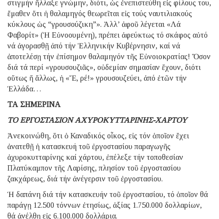
στιγμήν ἤλλαξε γνώμην, διότι, ὡς ἐνεπιστεύθη εἰς φίλους του,
ἔμαθεν ὅτι ἡ θαλαμηγός θεωρεῖται εἰς τούς ναυτιλιακούς
κύκλους ὡς “γρουσούζικη”». Ἀλλ’ ἀφοῦ λέγεται «Λά
Φαβορίτ» (Ἡ Εὐνοουμένη), πρέπει ἀφεύκτως τό σκάφος αὐτό
νά ἀγορασθῇ ἀπό τήν Ἑλληνικήν Κυβέρνησιν, καί νά
ἀποτελέσῃ τήν ἐπίσημον θαλαμηγόν τῆς Εὐνοιοκρατίας! Ὅσον
διά τά περί «γρουσουζιᾶς», οὐδεμίαν σημασίαν ἔχουν, διότι
οὕτως ἤ ἄλλως, ἡ «Ἔ, ρέ!» γρουσουζεύει, ἀπό ἐτῶν τήν
Ἑλλάδα…
ΤΑ ΣΗΜΕΡΙΝΑ
ΤΟ ΕΡΓΟΣΤΑΣΙΟΝ ΑΧΥΡΟΚΥΤΤΑΡΙΝΗΣ-ΧΑΡΤΟΥ
Ἀνεκοινώθη, ὅτι ὁ Καναδικός οἶκος, εἰς τόν ὁποῖον ἔχει
ἀνατεθῇ ἡ κατασκευή τοῦ ἐργοστασίου παραγωγῆς
ἀχυροκυτταρίνης καί χάρτου, ἐπέλεξε τήν τοποθεσίαν
Πλατύκαμπον τῆς Λαρίσης, πλησίον τοῦ ἐργοστασίου
ζακχάρεως, διά τήν ἀνέγερσιν τοῦ ἐργοστασίου.
Ἡ δαπάνη διά τήν κατασκευήν τοῦ ἐργοστασίου, τό ὁποῖον θά
παράγῃ 12.500 τόννων ἐτησίως, ἀξίας 1.750.000 δολλαρίων,
θά ἀνέλθῃ εἰς 6.100.000 δολλάρια.