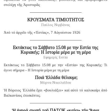
στελέχη τῆς Ἀριστερᾶς
ΚΡΟΥΣΜΑΤΑ ΤΙΜΙΟΤΗΤΟΣ
Παύλος Νιρβάνας
Ἀπό τό ἀρχεῖο τῆς «Ἑστίας», 7 Αὐγούστου 1926
Eκτάκτως το Σάββατο 15.08 με την Εστία της
Κυριακής: Η Ιστορία μέρα με τη μέρα
Εφημερίς Εστία
Εκτάκτως το Σάββατο 15.08 με την «Εστία» της Κυριακής: Τι
έγινε σήμερα - Η Ιστορία μέρα με τη μέρα
​ Ποιά Ἑλλάδα θέλουμε;
Μύρνα Νικολαΐδου
Ἡ Βόρειος Ἑλλάδα ἔχει «βουλιάξει» καί αὐτό τό καλοκαίρι ἀπό
Βαλκανίους ἐπισκέπτες.
Ἡ ἠχηρά σιωπή τοῦ ΠΑΣΟΚ «καίει» τήν Ἄννα