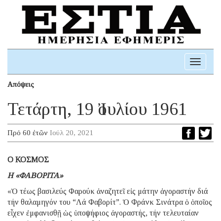
Toggle
navigati
Απόψεις
Τετάρτη, 19 Ἰουλίου 1961
Πρό 60 ἐτῶν
Ιούλ 20, 2021
Ο ΚΟΣΜΟΣ
Η «ΦΑΒΟΡΙΤΑ»
«Ὁ τέως βασιλεύς Φαρούκ ἀναζητεῖ εἰς μάτην ἀγοραστήν διά
τήν θαλαμηγόν του “Λά Φαβορίτ”. Ὁ Φράνκ Σινάτρα ὁ ὁποῖος
εἶχεν ἐμφανισθῇ ὡς ὑποψήφιος ἀγοραστής, τήν τελευταίαν