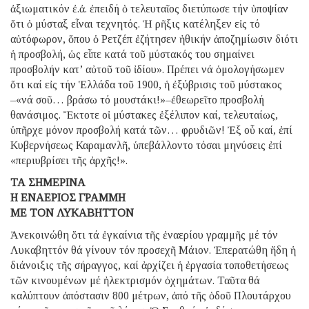
ἀξιωματικόν ἐ.ἀ. ἐπειδή ὁ τελευταῖος διετύπωσε τήν ὑποψίαν
ὅτι ὁ μύσταξ εἶναι τεχνητός. Ἡ ρῆξις κατέληξεν εἰς τό
αὐτόφωρον, ὅπου ὁ Ρετζέπ ἐζήτησεν ἠθικήν ἀποζημίωσιν διότι
ἡ προσβολή, ὡς εἶπε κατά τοῦ μύστακός του σημαίνει
προσβολήν κατ’ αὐτοῦ τοῦ ἰδίου». Πρέπει νά ὁμολογήσωμεν
ὅτι καί εἰς τήν Ἑλλάδα τοῦ 1900, ἡ ἐξύβρισις τοῦ μύστακος
–«νά σοῦ… βράσω τό μουστάκι!»–ἐθεωρεῖτο προσβολή
θανάσιμος. Ἔκτοτε οἱ μύστακες ἐξέλιπον καί, τελευταίως,
ὑπῆρχε μόνον προσβολή κατά τῶν… φρυδιῶν! Ἐξ οὗ καί, ἐπί
Κυβερνήσεως Καραμανλῆ, ὑπεβάλλοντο τόσαι μηνύσεις ἐπί
«περιυβρίσει τῆς ἀρχῆς!».
ΤΑ ΣΗΜΕΡΙΝΑ
Η ΕΝΑΕΡΙΟΣ ΓΡΑΜΜΗ
ΜΕ ΤΟΝ ΛΥΚΑΒΗΤΤΟΝ
Ἀνεκοινώθη ὅτι τά ἐγκαίνια τῆς ἐναερίου γραμμῆς μέ τόν
Λυκαβηττόν θά γίνουν τόν προσεχῆ Μάιον. Ἐπερατώθη ἤδη ἡ
διάνοιξις τῆς σήραγγος, καί ἀρχίζει ἡ ἐργασία τοποθετήσεως
τῶν κινουμένων μέ ἠλεκτρισμόν ὀχημάτων. Ταῦτα θά
καλύπτουν ἀπόστασιν 800 μέτρων, ἀπό τῆς ὁδοῦ Πλουτάρχου