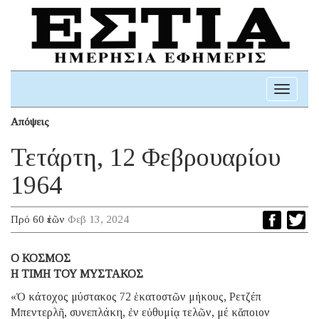
Toggle
navigati
Απόψεις
Τετάρτη, 12 Φεβρουαρίου
1964
Πρό 60 ἐτῶν
Φεβ 13, 2024
Ο ΚΟΣΜΟΣ
Η ΤΙΜΗ ΤΟΥ ΜΥΣΤΑΚΟΣ
«Ὁ κάτοχος μύστακος 72 ἑκατοστῶν μήκους, Ρετζέπ
Μπεντερλῆ, συνεπλάκη, ἐν εὐθυμίᾳ τελῶν, μέ κἄποιον