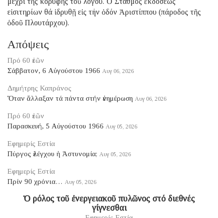
μέχρι τῆς κορυφῆς τοῦ λόγου. Ὁ Σταθμός ἐκδόσεως
εἰσιτηρίων θά ἱδρυθῇ εἰς τήν ὁδόν Ἀριστίππου (πάροδος τῆς
ὁδοῦ Πλουτάρχου).
Απόψεις
Πρό 60 ἐτῶν
Σάββατον, 6 Αὐγούστου 1966
Αυγ 06, 2026
Δημήτρης Καπράνος
Ὅταν ἄλλαξαν τά πάντα στήν ἐνημέρωση
Αυγ 06, 2026
Πρό 60 ἐτῶν
Παρασκευή, 5 Αὐγούστου 1966
Αυγ 05, 2026
Εφημερίς Εστία
Πύργος ἐλέγχου ἡ Ἀστυνομία;
Αυγ 05, 2026
Εφημερίς Εστία
Πρίν 90 χρόνια…
Αυγ 05, 2026
Ὁ ρόλος τοῦ ἐνεργειακοῦ πυλῶνος στό διεθνές
γίγνεσθαι
Εφημερίς Εστία