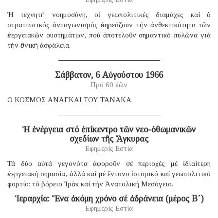
Ἡ τεχνητή νοημοσύνη, οἱ γεωπολιτικές διαμάχες καί ὁ
στρατιωτικός ἀνταγωνισμός ἐπηρεάζουν τήν ἀνθεκτικότητα τῶν
ἐνεργειακῶν συστημάτων, πού ἀποτελοῦν σημαντικό πυλῶνα γιά
τήν ἐθνική ἀσφάλεια.
Σάββατον, 6 Αὐγούστου 1966
Πρό 60 ἐτῶν
Ο ΚΟΣΜΟΣ ΑΝΑΓΚΑΙ ΤΟΥ ΤΑΝΑΚΑ
Ἡ ἐνέργεια στό ἐπίκεντρο τῶν νεο-ὀθωμανικῶν
σχεδίων τῆς Ἄγκυρας
Εφημερίς Εστία
Τά δύο αὐτά γεγονότα ἀφοροῦν σέ περιοχές μέ ἰδιαίτερη
ἐνεργειακή σημασία, ἀλλά καί μέ ἔντονο ἱστορικό καί γεωπολιτικό
φορτίο: τό βόρειο Ἰράκ καί τήν Ἀνατολική Μεσόγειο.
Ἱεραρχία: Ἕνα ἀκόμη χρόνο σέ ἀδράνεια (μέρος B΄)
Εφημερίς Εστία