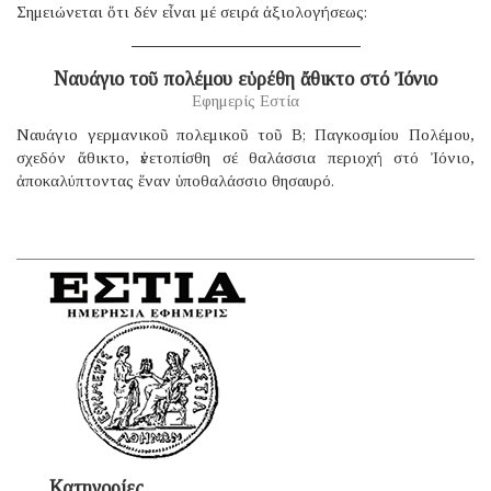
Σημειώνεται ὅτι δέν εἶναι μέ σειρά ἀξιολογήσεως:
Ναυάγιο τοῦ πολέμου εὑρέθη ἄθικτο στό Ἰόνιο
Εφημερίς Εστία
Ναυάγιο γερμανικοῦ πολεμικοῦ τοῦ B; Παγκοσμίου Πολέμου,
σχεδόν ἄθικτο, ἐνετοπίσθη σέ θαλάσσια περιοχή στό Ἰόνιο,
ἀποκαλύπτοντας ἕναν ὑποθαλάσσιο θησαυρό.
Κατηγορίες