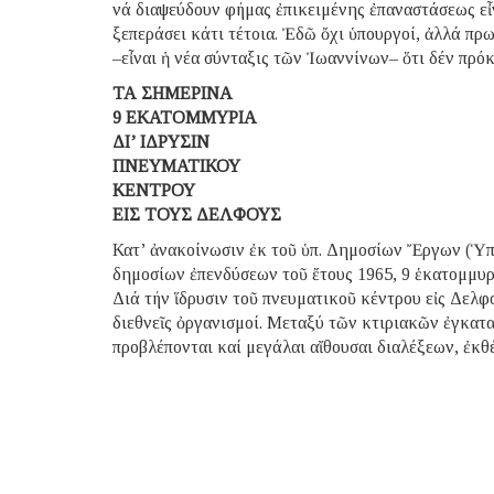
νά διαψεύδουν φήμας ἐπικειμένης ἐπαναστάσεως εἶν
ξεπεράσει κάτι τέτοια. Ἐδῶ ὄχι ὑπουργοί, ἀλλά π
–εἶναι ἡ νέα σύνταξις τῶν Ἰωαννίνων– ὅτι δέν πρόκ
ΤΑ ΣΗΜΕΡΙΝΑ
9 ΕΚΑΤΟΜΜΥΡΙΑ
ΔΙ’ ΙΔΡΥΣΙΝ
ΠΝΕΥΜΑΤΙΚΟΥ
ΚΕΝΤΡΟΥ
ΕΙΣ ΤΟΥΣ ΔΕΛΦΟΥΣ
Κατ’ ἀνακοίνωσιν ἐκ τοῦ ὑπ. Δημοσίων Ἔργων (Ὑπ
δημοσίων ἐπενδύσεων τοῦ ἔτους 1965, 9 ἑκατομμυρί
Διά τήν ἵδρυσιν τοῦ πνευματικοῦ κέντρου εἰς Δελφο
διεθνεῖς ὀργανισμοί. Μεταξύ τῶν κτιριακῶν ἐγκα
προβλέπονται καί μεγάλαι αἴθουσαι διαλέξεων, ἐκθ