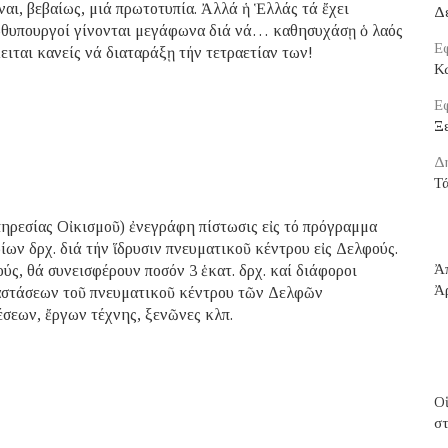
αι, βεβαίως, μιά πρωτοτυπία. Ἀλλά ἡ Ἑλλάς τά ἔχει
Δ
ρωθυπουργοί γίνονται μεγάφωνα διά νά… καθησυχάσῃ ὁ λαός
Εφ
ειται κανείς νά διαταράξῃ τήν τετραετίαν των!
Κ
Εφ
Ξε
Δ
Τ
ηρεσίας Οἰκισμοῦ) ἐνεγράφη πίστωσις εἰς τό πρόγραμμα
ων δρχ. διά τήν ἵδρυσιν πνευματικοῦ κέντρου εἰς Δελφούς.
Ἀ
ύς, θά συνεισφέρουν ποσόν 3 ἑκατ. δρχ. καί διάφοροι
Ἀ
ταστάσεων τοῦ πνευματικοῦ κέντρου τῶν Δελφῶν
έσεων, ἔργων τέχνης, ξενῶνες κλπ.
Οἱ
σ