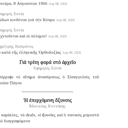
ευτέρα, 8 Αὐγούστου 1966
Αυγ 08, 2026
ημερίς Εστία
ώδων κινδύνου γιά τήν Κύπρο
Αυγ 08, 2026
ημερίς Εστία
χνιοῦνται καί οἱ πόλεμοι!
Αυγ 08, 2026
ημήτρης Καπράνος
ά καλά τῆς ἑλληνικῆς Ὀρθοδοξίας
Αυγ 08, 2026
Γιά τρίτη φορά στό ἀρχεῖο
Εφημερίς Εστία
πέρριψε τό αἴτημα ἀνασύρσεως ὁ Εἰσαγγελεύς τοῦ
ρείου Πάγου
Ἡ ἐπερχόμενη ὄξυνσις
Μανώλης Κοττάκης
 καρέκλες, τά deals, οἱ ἐξουσίες καί ὁ πανικός μπροστά
τά διαγραφόμενα