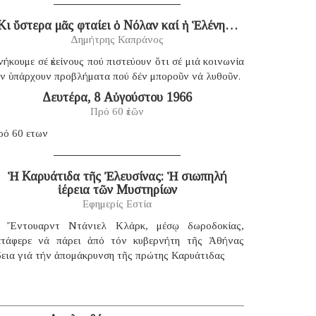
Κι ὕστερα μᾶς φταίει ὁ Νόλαν καί ἡ Ἑλένη…
Δημήτρης Καπράνος
ήκουμε σέ ἐκείνους πού πιστεύουν ὅτι σέ μιά κοινωνία
έν ὑπάρχουν προβλήματα πού δέν μποροῦν νά λυθοῦν.
Δευτέρα, 8 Αὐγούστου 1966
Πρό 60 ἐτῶν
ρό 60 ετων
Ἡ Καρυάτιδα τῆς Ἐλευσίνας: Ἡ σιωπηλή
ἱέρεια τῶν Μυστηρίων
Εφημερίς Εστία
 Ἔντουαρντ Ντάνιελ Κλάρκ, μέσῳ δωροδοκίας,
ατάφερε νά πάρει ἀπό τόν κυβερνήτη τῆς Ἀθήνας
δεια γιά τήν ἀπομάκρυνση τῆς πρώτης Καρυάτιδας