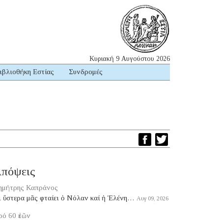
Κυριακή 9 Αυγούστου 2026
ιβλιοθήκη Εστίας
Συνδρομές
πόψεις
ημήτρης Καπράνος
ι ὕστερα μᾶς φταίει ὁ Νόλαν καί ἡ Ἑλένη…
Αυγ 09, 2026
ό 60 ἐτῶν