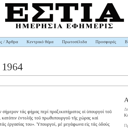
ις / Άρθρα
Κεντρικό θέμα
Πρωτοσέλιδα
Προσφορές
Β
 1964
Α
Δ
 σήμερον τάς φήμας περί πραξικοπήματος οἱ ὑπουργοί τοῦ
Κ
, κατόπιν ἐντολῆς τοῦ πρωθυπουργοῦ τῆς χώρας καί
 τάς ἐργασίας του». Ὑπουργοί, μέ μεγάφωνα εἰς τάς ὁδούς
Πρ