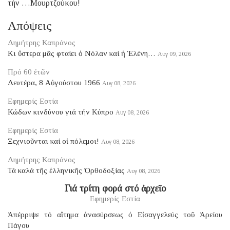
τήν …Μουρτζούκου!
Απόψεις
Δημήτρης Καπράνος
Κι ὕστερα μᾶς φταίει ὁ Νόλαν καί ἡ Ἑλένη…
Αυγ 09, 2026
Πρό 60 ἐτῶν
Δευτέρα, 8 Αὐγούστου 1966
Αυγ 08, 2026
Εφημερίς Εστία
Κώδων κινδύνου γιά τήν Κύπρο
Αυγ 08, 2026
Εφημερίς Εστία
Ξεχνιοῦνται καί οἱ πόλεμοι!
Αυγ 08, 2026
Δημήτρης Καπράνος
Τά καλά τῆς ἑλληνικῆς Ὀρθοδοξίας
Αυγ 08, 2026
Γιά τρίτη φορά στό ἀρχεῖο
Εφημερίς Εστία
Ἀπέρριψε τό αἴτημα ἀνασύρσεως ὁ Εἰσαγγελεύς τοῦ Ἀρείου
Πάγου