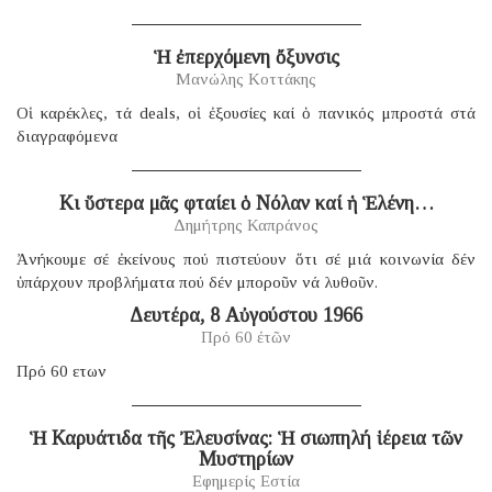
Ἡ ἐπερχόμενη ὄξυνσις
Μανώλης Κοττάκης
Οἱ καρέκλες, τά deals, οἱ ἐξουσίες καί ὁ πανικός μπροστά στά
διαγραφόμενα
Κι ὕστερα μᾶς φταίει ὁ Νόλαν καί ἡ Ἑλένη…
Δημήτρης Καπράνος
Ἀνήκουμε σέ ἐκείνους πού πιστεύουν ὅτι σέ μιά κοινωνία δέν
ὑπάρχουν προβλήματα πού δέν μποροῦν νά λυθοῦν.
Δευτέρα, 8 Αὐγούστου 1966
Πρό 60 ἐτῶν
Πρό 60 ετων
Ἡ Καρυάτιδα τῆς Ἐλευσίνας: Ἡ σιωπηλή ἱέρεια τῶν
Μυστηρίων
Εφημερίς Εστία