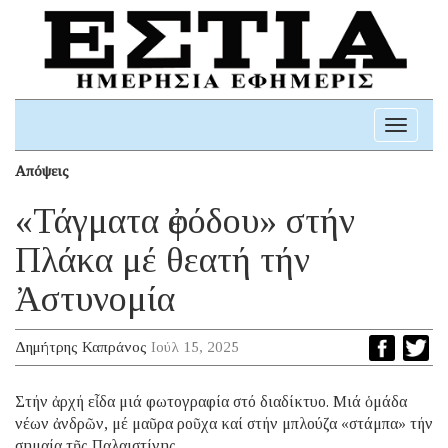
Toggle
navigati
Απόψεις
«Τάγματα ἐφόδου» στήν
Πλάκα μέ θεατή τήν
Ἀστυνομία
Δημήτρης Καπράνος
Ιούλ 15, 2025
Στήν ἀρχή εἶδα μιά φωτογραφία στό διαδίκτυο. Μιά ὁμάδα
νέων ἀνδρῶν, μέ μαῦρα ροῦχα καί στήν μπλούζα «στάμπα» τήν
σημαία τῆς Παλαιστίνης.