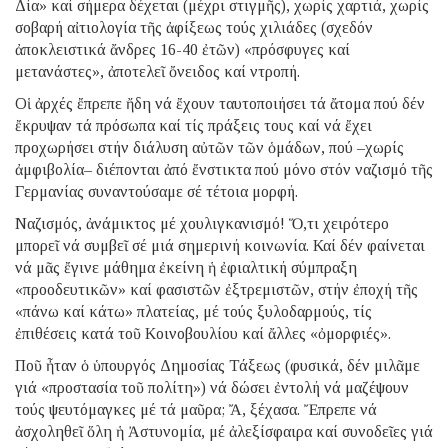
Δία» καί σήμερα δέχεται (μέχρι στιγμῆς), χωρίς χαρτιά, χωρίς
σοβαρή αἰτιολογία τῆς ἀφίξεως τούς χιλιάδες (σχεδόν
ἀποκλειστικά ἄνδρες 16-40 ἐτῶν) «πρόσφυγες καί
μετανάστες», ἀποτελεῖ ὄνειδος καί ντροπή.
Οἱ ἀρχές ἔπρεπε ἤδη νά ἔχουν ταυτοποιήσει τά ἄτομα πού δέν
ἔκρυψαν τά πρόσωπα καί τίς πράξεις τους καί νά ἔχει
προχωρήσει στήν διάλυση αὐτῶν τῶν ὁμάδων, πού –χωρίς
ἀμφιβολία– διέπονται ἀπό ἔνστικτα πού μόνο στόν ναζισμό τῆς
Γερμανίας συναντούσαμε σέ τέτοια μορφή.
Ναζισμός, ἀνάμικτος μέ χουλιγκανισμό! Ὅ,τι χειρότερο
μπορεῖ νά συμβεῖ σέ μιά σημερινή κοινωνία. Καί δέν φαίνεται
νά μᾶς ἔγινε μάθημα ἐκείνη ἡ ἐφιαλτική σύμπραξη
«προοδευτικῶν» καί φασιστῶν ἐξτρεμιστῶν, στήν ἐποχή τῆς
«πάνω καί κάτω» πλατείας, μέ τούς ξυλοδαρμούς, τίς
ἐπιθέσεις κατά τοῦ Κοινοβουλίου καί ἄλλες «ὀμορφιές».
Ποῦ ἦταν ὁ ὑπουργός Δημοσίας Τάξεως (φυσικά, δέν μιλᾶμε
γιά «προστασία τοῦ πολίτη») νά δώσει ἐντολή νά μαζέψουν
τούς ψευτόμαγκες μέ τά μαῦρα; Ἄ, ξέχασα. Ἔπρεπε νά
ἀσχοληθεῖ ὅλη ἡ Ἀστυνομία, μέ ἀλεξίσφαιρα καί συνοδεῖες γιά