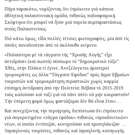
Πῆγα παρακάτω, νομίζοντας ὅτι ἐπρόκειτο γιά κάποια
ἀθλητική παλαιστινιακή ὁμάδα, πιθανῶς ποδοσφαιρική.
Σκέφτηκα ὅτι μπορεῖ νά ἦταν μιά πορεία συμπαραστάσεως
στούς Παλαιστινίους.
Πιό κάτω ὅμως, εἶδα πολλές τέτοιες φωτογραφίες, μία ἀπό τίς
ὁποῖες συνοδευόταν ἀπό τό ἀκόλουθο κείμενο:
«Παλαιότερα μέ τά τάγματα τῆς “Χρυσῆς Αὐγῆς” εἶχε
ἀντιδράσει (καί σωστά) σύσσωμο τό “δημοκρατικό τόξο”.
Χθές, στήν Πλάκα τί ἔγινε; Ἀνεξέλεγκτοι ἀριστεροί
τρομοκράτες ὡς ἄλλα “Τάγματα Ἐφόδου” πρός ἄγρα Ἑβραίων
τουριστῶν καί τρομοκράτηση περαστικῶν χωρίς καμμία
ἐπίσημη ἀντίδραση ἀπό τήν Πολιτεία; Βέβαια τό 2015-2019
τούς καλοῦσαν καί ταξί γιά νά πᾶνε σπίτι νά μήν κουραστοῦν!
Τήν ἑπόμενη φορά ὅμως φαντάζομαι δέν θά εἶναι ἔτσι»…
Καί συνεχίζοντας τήν περιήγηση, διεπίστωσα ὅτι ἐπρόκειτο
γιά συγκροτημένο «τάγμα ἐφόδου» πιθανῶς «προοδευτικῶν»
νέων, οἱ ὁποῖοι ἐντόπιζαν, κυνηγοῦσαν καί προπηλάκιζαν …
Ἰσραηλινούς τουρίστες, πιθανῶς καί ἰσραηλινῆς καταγωγῆς