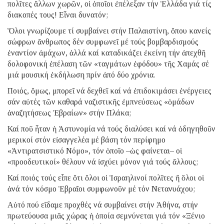
πολῖτες ἄλλων χωρῶν, οἱ ὁποῖοι ἐπέλεξαν τήν Ἑλλάδα γιά τίς
διακοπές τους! Εἶναι δυνατόν;
Ὅλοι γνωρίζουμε τί συμβαίνει στήν Παλαιστίνη, ὅπου κανείς
σώφρων ἄνθρωπος δέν συμφωνεῖ μέ τούς βομβαρδισμούς
ἐναντίον ἀμάχων, ἀλλά καί καταδικάζει ἐκείνη τήν ἀπεχθῆ
δολοφονική ἐπέλαση τῶν «ταγμάτων ἐφόδου» τῆς Χαμάς σέ
μιά μουσική ἐκδήλωση πρίν ἀπό δύο χρόνια.
Ποιός, ὅμως, μπορεῖ νά δεχθεῖ καί νά ἐπιδοκιμάσει ἐνέργειες
σάν αὐτές τῶν καθαρά ναζιστικῆς ἐμπνεύσεως «ὁμάδων
ἀναζητήσεως Ἑβραίων» στήν Πλάκα;
Καί ποῦ ἦταν ἡ Ἀστυνομία νά τούς διαλύσει καί νά ὁδηγηθοῦν
μερικοί στόν εἰσαγγελέα μέ βάση τόν περίφημο
«Ἀντιρατσιστικό Νόμο», τόν ὁποῖο –ὡς φαίνεται– οἱ
«προοδευτικοί» θέλουν νά ἰσχύει μόνον γιά τούς ἄλλους;
Καί ποιός τούς εἶπε ὅτι ὅλοι οἱ Ἰσραηλινοί πολῖτες ἤ ὅλοι οἱ
ἀνά τόν κόσμο Ἑβραῖοι συμφωνοῦν μέ τόν Νετανυάχου;
Αὐτό πού εἴδαμε προχθές νά συμβαίνει στήν Ἀθήνα, στήν
πρωτεύουσα μιᾶς χώρας ἡ ὁποία σεμνύνεται γιά τόν «Ξένιο