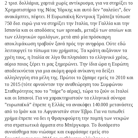
2 τρισ. δολλάρια, χαρτιά χωρίς αντίκρυσμα, για να στηρίξει το
Χρηματιστήριο της Νέας Υόρκης και αυτό δεν ”σαλεύει”, δεν
ανακάμπτει, πέφτει. Η Ευρωπαϊκή Κεντρική Τράπεζα τύπωσε
750 δισ. ευρώ για να στηρίξει την Ιταλία, την Γαλλία και την
Ισπανία και οι αποδόσεις των spreads, μεταξύ των οποίων και
των ελληνικών ομολόγων, μετά από μία πρόσκαιρη
αποκλιμάκωση τραβούν ξανά πρός την ανηφόρα. Ούτε εδώ
λειτουργεί το τύπωμα του χρήματος. Τα κράτη αυξάνουν τα
χρέη τους, η Ιταλία σε λίγο θα πλησιάσει το ελληνικό χρέος,
αύριο ποιος ξέρει τι μας ξημερώνει. Την ίδια ώρα η Ευρώπη
αποδεικνύεται για μια ακόμη φορά ανίκανη να δείξει
αλληλεγγύη στα μέλη της. Πρώτοι το ζήσαμε εμείς το 2010 και
το 2015 (τότε αρνούνταν την αναθεώρηση του Συμφώνου
Σταθερότητος που το ”πήρε”ο αέρας), τώρα το ζούν οι Ιταλοί
και οι Ισπανοί. Για να χαρακτηριστούν τα ελληνικά σύνορα
”ευρωπαϊκά” έπρεπε η Ελλάς να ανακόψει 140.000 μετανάστες
από το Ιράν και το Αφγανιστάν στον Έβρο. Για να τυπωθεί
χρήμα έπρεπε να δει η Φραγκφούρτη την πομπή των νεκρών
στα στρατιωτικά άρματα στο Μπέργκαμο. Το δυσάρεστο
συναίσθημα που νιώσαμε και εκφράσαμε εμείς στο