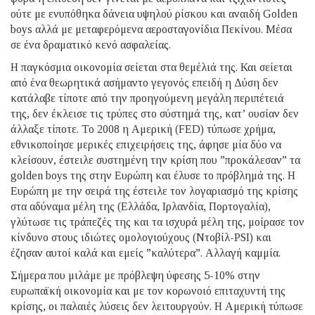
ούτε με ενυπόθηκα δάνεια υψηλού ρίσκου και αναιδή Golden
boys αλλά με μεταφερόμενα αεροσταγονίδια Πεκίνου. Μέσα
σε ένα δραματικό κενό ασφαλείας.
Η παγκόσμια οικονομία σείεται στα θεμέλιά της. Και σείεται
από ένα θεωρητικά ασήμαντο γεγονός επειδή η Δύση δεν
κατάλαβε τίποτε από την προηγούμενη μεγάλη περιπέτειά
της, δεν έκλεισε τις τρύπες στο σύστημά της, κατ’ ουσίαν δεν
άλλαξε τίποτε. Το 2008 η Αμερική (FED) τύπωσε χρήμα,
εθνικοποίησε μερικές επιχειρήσεις της, άφησε μία δύο να
κλείσουν, έστειλε συστημένη την κρίση που ”προκάλεσαν” τα
golden boys της στην Ευρώπη και έλυσε το πρόβλημά της. Η
Ευρώπη με την σειρά της έστειλε τον λογαριασμό της κρίσης
στα αδύναμα μέλη της (Ελλάδα, Ιρλανδία, Πορτογαλία),
γλύτωσε τις τράπεζές της και τα ισχυρά μέλη της, μοίρασε τον
κίνδυνο στους ιδιώτες ομολογιούχους (Ντοβίλ-PSI) και
έζησαν αυτοί καλά και εμείς ”καλύτερα”. Αλλαγή καμμία.
Σήμερα που μιλάμε με πρόβλεψη ύφεσης 5-10% στην
ευρωπαϊκή οικονομία και με τον κορωνοιό επιταχυντή της
κρίσης, οι παλαιές λύσεις δεν λειτουργούν. Η Αμερική τύπωσε