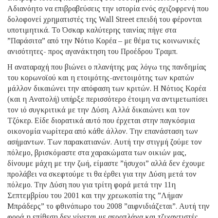
Αδιανόητο να επιβραβεύσεις την ιστορία ενός σχιζοφρενή που
δολοφονεί χρηματιστές της Wall Street επειδή του φέρονται
υποτιμητικά. Το Όσκαρ καλύτερης ταινίας πήγε στα
”Παράσιτα” από την Νότιο Κορέα – με θέμα τις κοινωνικές
ανισότητες- προς αγανάκτηση του Προέδρου Τραμπ.
Η αναταραχή που βιώνει ο πλανήτης μας λόγω της πανδημίας
του κορωνοϊού και η ετοιμότης-ανετοιμότης των κρατών
μάλλον δικαιώνει την απόφαση των κριτών. Η Νότιος Κορέα
(και η Ανατολή) υπήρξε περισσότερο έτοιμη να αντιμετωπίσει
τον ιό συγκριτικά με την Δύση. Αλλά δικαιώνει και τον
Τζόκερ. Είδε διορατικά αυτό που έρχεται στην παγκόσμια
οικονομία νωρίτερα από κάθε άλλον. Την επανάσταση των
ασήμαντων. Των παρακατιανών. Αυτή την στιγμή ζούμε τον
πόλεμο, βρισκόμαστε στα χαρακώματα των οικιών μας,
δίνουμε μάχη με την ζωή, είμαστε ”ήσυχοι” αλλά δεν έχουμε
προλάβει να σκεφτούμε τι θα έρθει για την Δύση μετά τον
πόλεμο. Την Δύση που για τρίτη φορά μετά την 11η
Σεπτεμβρίου του 2001 και την χρεωκοπία της ”Λήμαν
Μπράδερς” το φθινόπωρο του 2008 ”αιφνιδιάζεται”. Αυτή την
φορά η επίθεση δεν γίνεται με αεροπλάνα και τζιχαντιστές