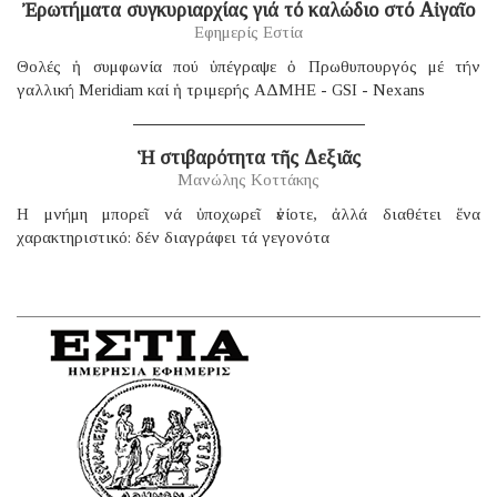
Ἐρωτήματα συγκυριαρχίας γιά τό καλώδιο στό Αἰγαῖο
Εφημερίς Εστία
Θολές ἡ συμφωνία πού ὑπέγραψε ὁ Πρωθυπουργός μέ τήν
γαλλική Μeridiam καί ἡ τριμερής ΑΔΜΗΕ - GSI - Nexans
Ἡ στιβαρότητα τῆς Δεξιᾶς
Μανώλης Κοττάκης
H μνήμη μπορεῖ νά ὑποχωρεῖ ἐνίοτε, ἀλλά διαθέτει ἕνα
χαρακτηριστικό: δέν διαγράφει τά γεγονότα