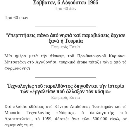
Σάββατον, 6 Αὐγούστου 1966
Πρό 60 ἐτῶν
Πρό 60 ετων
Ὑπερπτήσεις πάνω ἀπό νησιά καί παραβιάσεις ἄρχισε
ξανά ἡ Τουρκία
Εφημερίς Εστία
Μία ἡμέρα μετά τήν ἐπίσκεψη τοῦ Πρωθυπουργοῦ Κυριάκου
Μητσοτάκη στό Ἀγαθονήσι, τουρκικό drone πέταξε πάνω ἀπό τό
Φαρμακονήσι
Τεχνολογίες τοῦ παρελθόντος διηγοῦνται τήν ἱστορία
τῶν «ἐργαλείων πού ἄλλαξαν τόν κόσμο»
Εφημερίς Εστία
Στό πλαίσιο ἐκθέσεως στό Κέντρο Διαδόσεως Ἐπιστημῶν καί τό
Μουσεῖο Τεχνολογίας «Νόησις», ὁ ὑπολογιστής τοῦ
Ἀριστοτελείου, τό 1959, ἐκόστιζε ἄνω τῶν. 500.000 εὐρώ, σέ
σημερινές τιμές