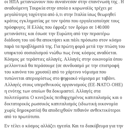
οι ΗΠΑ μετανιώνουν που συναίνεσαν στην επανένωσή της . Η
αναδυόμενη Τουρκία στην οποία ο κορωνοϊός τρέχει με
μεγαλύτερη ταχύτητα από ό,τι στην Ιταλία ίσως θεωρηθεί
κράτος εγκληματίας με τον τρόπο που εργαλειοποίησε τους
πρόσφυγες. Η Ελλάς που έφραξε τον δρόμο σε 140.000
μετανάστες και έσωσε την Ευρώπη από την περαιτέρω
διάδοση του ιού θα αποκτήσει και πάλι πρόσωπο στον κόσμο
παρά τα προβλήματά της. Για πρώτη φορά μετά την πτώση του
υπαρκτού σοσιαλισμού νιώθω πως ένας κόσμος αναδύεται.
Κόσμος με τεράστιες αλλαγές. Αλλαγές στην οικονομία όπου
μελλοντικά θα περάσουμε (σε συνδυασμό με την επιστροφή
του κανόνα του χρυσού) από το χάρτινο νόμισμα που
τυπώνεται απεριορίστως στο ψηφιακό νόμισμα με ταβάνι.
Αλλαγές στους υπερεθνικούς οργανισμούς (ΕΕ-ΝΑΤΟ-ΟΗΕ)
η ενότης των οποίων θα δοκιμαστεί. Αλλαγές στα
πολιτεύματα. Ο κινεζικός πειθαρχημένος καπιταλισμός και ο
δικτατορικός ρωσσικός καπιταλισμός (ιδιωτική οικονομία
χωρίς δημοκρατία) θα αποδειχθούν πιθανόν ανθεκτικότεροι
από το πρωτότυπο.
Εν τέλει ο κόσμος αλλάζει ηγεσία. Και το διακύβευμα για την