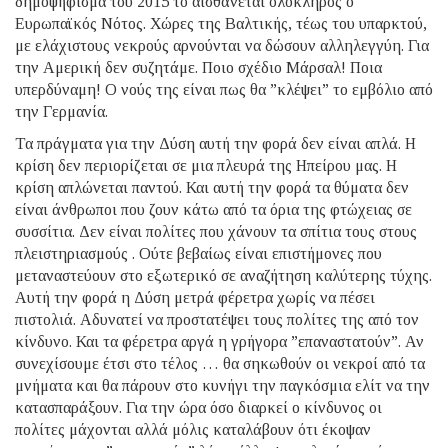
δημοψήφισμα του 2015 το αισθάνεται ολόκληρος ο
Ευρωπαϊκός Νότος. Χώρες της Βαλτικής, τέως του υπαρκτού,
με ελάχιστους νεκρούς αρνούνται να δώσουν αλληλεγγύη. Για
την Αμερική δεν συζητάμε. Ποιο σχέδιο Μάρσαλ! Ποια
υπερδύναμη! Ο νούς της είναι πως θα ”κλέψει” το εμβόλιο από
την Γερμανία.
Τα πράγματα για την Δύση αυτή την φορά δεν είναι απλά. Η
κρίση δεν περιορίζεται σε μια πλευρά της Ηπείρου μας. Η
κρίση απλώνεται παντού. Και αυτή την φορά τα θύματα δεν
είναι άνθρωποι που ζουν κάτω από τα όρια της φτώχειας σε
συσσίτια. Δεν είναι πολίτες που χάνουν τα σπίτια τους στους
πλειστηριασμούς . Ούτε βεβαίως είναι επιστήμονες που
μεταναστεύουν στο εξωτερικό σε αναζήτηση καλύτερης τύχης.
Αυτή την φορά η Δύση μετρά φέρετρα χωρίς να πέσει
πιστολιά. Αδυνατεί να προστατέψει τους πολίτες της από τον
κίνδυνο. Και τα φέρετρα αργά η γρήγορα ”επαναστατούν”. Αν
συνεχίσουμε έτσι στο τέλος … θα σηκωθούν οι νεκροί από τα
μνήματα και θα πάρουν στο κυνήγι την παγκόσμια ελίτ να την
κατασπαράξουν. Για την ώρα όσο διαρκεί ο κίνδυνος οι
πολίτες μάχονται αλλά μόλις καταλάβουν ότι έκοψαν