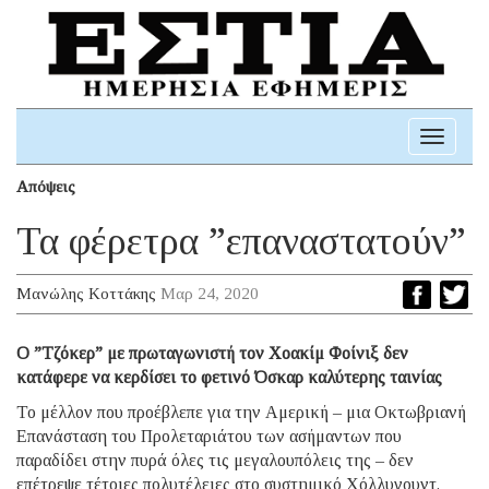
Toggle
navigati
Απόψεις
Τα φέρετρα ”επαναστατούν”
Μανώλης Κοττάκης
Μαρ 24, 2020
O ”Τζόκερ” με πρωταγωνιστή τον Χοακίμ Φοίνιξ δεν
κατάφερε να κερδίσει το φετινό Όσκαρ καλύτερης ταινίας
Το μέλλον που προέβλεπε για την Αμερική – μια Οκτωβριανή
Επανάσταση του Προλεταριάτου των ασήμαντων που
παραδίδει στην πυρά όλες τις μεγαλουπόλεις της – δεν
επέτρεψε τέτοιες πολυτέλειες στο συστημικό Χόλλυγουντ.