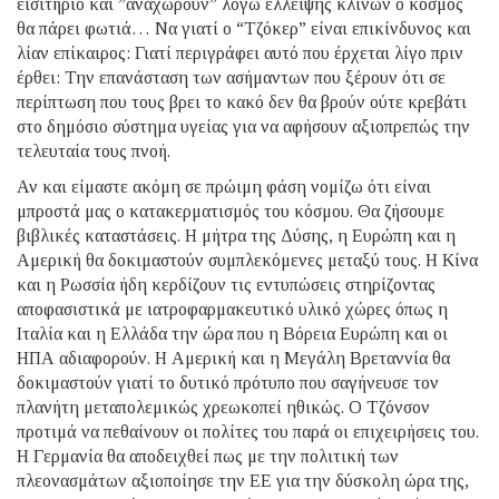
εισιτήριο και ”αναχωρούν” λόγω έλλειψης κλινών ο κόσμος
θα πάρει φωτιά… Να γιατί ο “Τζόκερ” είναι επικίνδυνος και
λίαν επίκαιρος: Γιατί περιγράφει αυτό που έρχεται λίγο πριν
έρθει: Την επανάσταση των ασήμαντων που ξέρουν ότι σε
περίπτωση που τους βρει το κακό δεν θα βρούν ούτε κρεβάτι
στο δημόσιο σύστημα υγείας για να αφήσουν αξιοπρεπώς την
τελευταία τους πνοή.
Αν και είμαστε ακόμη σε πρώιμη φάση νομίζω ότι είναι
μπροστά μας ο κατακερματισμός του κόσμου. Θα ζήσουμε
βιβλικές καταστάσεις. Η μήτρα της Δύσης, η Ευρώπη και η
Αμερική θα δοκιμαστούν συμπλεκόμενες μεταξύ τους. Η Κίνα
και η Ρωσσία ήδη κερδίζουν τις εντυπώσεις στηρίζοντας
αποφασιστικά με ιατροφαρμακευτικό υλικό χώρες όπως η
Ιταλία και η Ελλάδα την ώρα που η Βόρεια Ευρώπη και οι
ΗΠΑ αδιαφορούν. Η Αμερική και η Μεγάλη Βρεταννία θα
δοκιμαστούν γιατί το δυτικό πρότυπο που σαγήνευσε τον
πλανήτη μεταπολεμικώς χρεωκοπεί ηθικώς. Ο Τζόνσον
προτιμά να πεθαίνουν οι πολίτες του παρά οι επιχειρήσεις του.
Η Γερμανία θα αποδειχθεί πως με την πολιτική των
πλεονασμάτων αξιοποίησε την ΕΕ για την δύσκολη ώρα της,