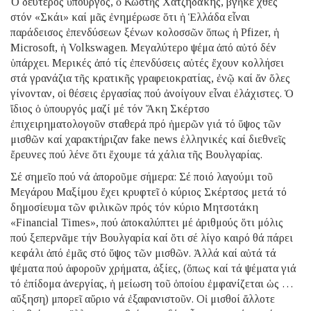
Ὁ δεύτερος ὑπουργός, ὁ Κωστῆς Χατζηδάκης, βγῆκε χθές
στόν «Σκάι» καί μᾶς ἐνημέρωσε ὅτι ἡ Ἑλλάδα εἶναι
παράδεισος ἐπενδύσεων ξένων κολοσσῶν ὅπως ἡ Pfizer, ἡ
Microsoft, ἡ Volkswagen. Μεγαλύτερο ψέμα ἀπό αὐτό δέν
ὑπάρχει. Μερικές ἀπό τίς ἐπενδύσεις αὐτές ἔχουν κολλήσει
στά γρανάζια τῆς κρατικῆς γραφειοκρατίας, ἐνῷ καί ἄν ὅλες
γίνονταν, οἱ θέσεις ἐργασίας πού ἀνοίγουν εἶναι ἐλάχιστες. Ὁ
ἴδιος ὁ ὑπουργός μαζί μέ τόν Ἄκη Σκέρτσο
ἐπιχειρηματολογοῦν σταθερά πρό ἡμερῶν γιά τό ὕψος τῶν
μισθῶν καί χαρακτήριζαν fake news ἑλληνικές καί διεθνεῖς
ἔρευνες πού λένε ὅτι ἔχουμε τά χάλια τῆς Βουλγαρίας.
Σέ σημεῖο πού νά ἀποροῦμε σήμερα: Σέ ποιό λαγούμι τοῦ
Μεγάρου Μαξίμου ἔχει κρυφτεῖ ὁ κύριος Σκέρτσος μετά τό
δημοσίευμα τῶν φιλικῶν πρός τόν κύριο Μητσοτάκη
«Financial Times», πού ἀποκαλύπτει μέ ἀριθμούς ὅτι μόλις
πού ξεπερνᾶμε τήν Βουλγαρία καί ὅτι σέ λίγο καιρό θά πάρει
κεφάλι ἀπό ἐμᾶς στό ὕψος τῶν μισθῶν. Ἀλλά καί αὐτά τά
ψέματα πού ἀφοροῦν χρήματα, ἀξίες, (ὅπως καί τά ψέματα γιά
τό ἐπίδομα ἀνεργίας, ἡ μείωση τοῦ ὁποίου ἐμφανίζεται ὡς …
αὔξηση) μπορεῖ αὔριο νά ἐξαφανιστοῦν. Οἱ μισθοί ἄλλοτε