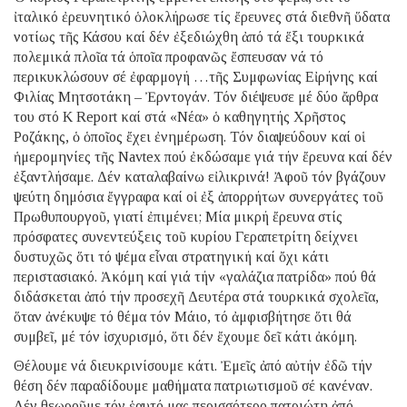
ἰταλικό ἐρευνητικό ὁλοκλήρωσε τίς ἔρευνες στά διεθνῆ ὕδατα
νοτίως τῆς Κάσου καί δέν ἐξεδιώχθη ἀπό τά ἕξι τουρκικά
πολεμικά πλοῖα τά ὁποῖα προφανῶς ἔσπευσαν νά τό
περικυκλώσουν σέ ἐφαρμογή …τῆς Συμφωνίας Εἰρήνης καί
Φιλίας Μητσοτάκη – Ἐρντογάν. Τόν διέψευσε μέ δύο ἄρθρα
του στό K Report καί στά «Νέα» ὁ καθηγητής Χρῆστος
Ροζάκης, ὁ ὁποῖος ἔχει ἐνημέρωση. Τόν διαψεύδουν καί οἱ
ἡμερομηνίες τῆς Navtex πού ἐκδώσαμε γιά τήν ἔρευνα καί δέν
ἐξαντλήσαμε. Δέν καταλαβαίνω εἰλικρινά! Ἀφοῦ τόν βγάζουν
ψεύτη δημόσια ἔγγραφα καί οἱ ἐξ ἀπορρήτων συνεργάτες τοῦ
Πρωθυπουργοῦ, γιατί ἐπιμένει; Μία μικρή ἔρευνα στίς
πρόσφατες συνεντεύξεις τοῦ κυρίου Γεραπετρίτη δείχνει
δυστυχῶς ὅτι τό ψέμα εἶναι στρατηγική καί ὄχι κάτι
περιστασιακό. Ἀκόμη καί γιά τήν «γαλάζια πατρίδα» πού θά
διδάσκεται ἀπό τήν προσεχῆ Δευτέρα στά τουρκικά σχολεῖα,
ὅταν ἀνέκυψε τό θέμα τόν Μάιο, τό ἀμφισβήτησε ὅτι θά
συμβεῖ, μέ τόν ἰσχυρισμό, ὅτι δέν ἔχουμε δεῖ κάτι ἀκόμη.
Θέλουμε νά διευκρινίσουμε κάτι. Ἐμεῖς ἀπό αὐτήν ἐδῶ τήν
θέση δέν παραδίδουμε μαθήματα πατριωτισμοῦ σέ κανέναν.
Δέν θεωροῦμε τόν ἑαυτό μας περισσότερο πατριώτη ἀπό