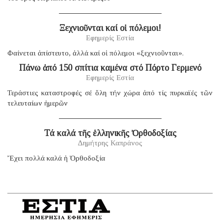
Ξεχνιοῦνται καί οἱ πόλεμοι!
Εφημερίς Εστία
Φαίνεται ἀπίστευτο, ἀλλά καί οἱ πόλεμοι «ξεχνιοῦνται».
Πάνω ἀπό 150 σπίτια καμένα στό Πόρτο Γερμενό
Εφημερίς Εστία
Τεράστιες καταστροφές σέ ὅλη τήν χώρα ἀπό τίς πυρκαϊές τῶν
τελευταίων ἡμερῶν
Τά καλά τῆς ἑλληνικῆς Ὀρθοδοξίας
Δημήτρης Καπράνος
Ἔχει πολλά καλά ἡ Ὀρθοδοξία