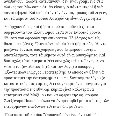
ἀνεβαίνουν, ἄλλοτε κατεβαίνουν, δέν εἶναι γραμμένο στίς
πλάκες τοῦ Μωυσέως ὅτι θά εἶναι γιά πάντα μικροί ἤ γιά
πάντα ὑψηλοί. Καί ὑπό αὐτήν τήν ἔννοια, τρόπος τοῦ λέγειν,
καί τά ψέματα τοῦ κυρίου Χατζηδάκη εἶναι συγχωρητέα.
Ὑπάρχουν ὅμως καί ψέματα πού ἀφοροῦν τά ζωτικά
συμφέροντα τοῦ Ἑλληνισμοῦ μέσα στόν ἱστορικό χρόνο.
Ψέματα πού ἀφοροῦν τήν ἐπικράτεια. Τό ἔδαφος καί τίς
θαλάσσιες ζῶνες. Ὅταν πάνω σέ αὐτά τά ψέματα ἑδράζονται
μείζονες ἐθνικές ὑποχωρήσεις πού ἐπιφέρουν μόνιμα
ἀποτελέσματα, τότε τά ψέματα αὐτά εἶναι ἀσυγχώρητα. Καί
δυστυχῶς τέτοια ψέματα λέει συνεχῶς τελευταῖα χωρίς νά
ντρέπεται (ἀντιθέτως ζητᾶ καί τόν λόγο) ὁ ὑπουργός
Ἐξωτερικῶν Γιῶργος Γεραπετρίτης. Ὁ ὁποῖος ἄν θέλει νά
προστατέψει τήν ὑστεροφημία του ὡς Συνταγματολόγου (ὁ
καταστατικός μας χάρτης λέει συγκεκριμένα πράγματα γιά
τήν προστασία τῆς ἐθνικῆς κυριαρχίας) καλύτερα νά
ἐπιστρέψει στό Μαξίμου καί νά ἀφήσει τήν ὑφυπουργό
Ἀλεξάνδρα Παπαδοπούλου νά ἀναμετρηθεῖ μέ τό κόστος τῶν
ἐπερχόμενων ἐπώδυνων ἐθνικῶν ἀποφάσεων.
Τά ψέματα τοῦ κυρίου Ὑπουργοῦ δέν εἶναι ἕνα καί δύο.