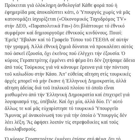
Πρόκειται γιά ὁλόκληρη ἀνθολογία! Κάθε φορά πού ἡ
ἐφημερίδα μας ἀποκαλύπτει κάτι, ὁ Ὑπουργός χωρίς νά μᾶς
κατονομάζει ἰσχυρίζεται («Οἰκονομικός Ταχυδρόμος ΤV»
στήν ΔΕΘ, «Παραπολιτικά Fm») ὅτι βλάπτουμε τό ἐθνικό
συμφέρον καί δημιουργοῦμε ἐθνικούς κινδύνους. Ποιοί;
Ἐμεῖς! Ἔβαλαν καί τό Γραφεῖο Τύπου τοῦ ΓΕΕΘΑ σέ αὐτήν
τήν γραμμή. Ἀλλά ἐθνική ζημιά δύναται νά προκαλέσει αὐτός
πού ἀσκεῖ ἐξουσία, ὄχι ἐκεῖνος πού ἐλέγχει τήν ἐξουσία. Ὁ
κύριος Γεραπετρίτης ἐμμένει στό ψέμα ὅτι δέν ζητήσαμε ἄδεια
ἀπό τούς Τούρκους γιά νά κάνουμε ἔρευνα γιά τήν πόντιση
τοῦ καλωδίου στήν Κάσο. Ἀπ’ εὐθείας αἴτηση στίς τουρκικές
ἀρχές μπορεῖ νά μήν ἔκανε ἡ Ἑλληνική Δημοκρατία, ἀλλά
αἴτηση ἀδείας διά τοῦ ἰταλικοῦ πλοίου τό ὁποῖο εἶναι
μισθωμένο ἀπό τήν Ἑλληνική Δημοκρατία καί ἐπιχειρεῖ γιά
λογαριασμό της, ὑπέβαλε. Καί ὄχι μία, ἀλλά δύο. Γι’ αὐτό
ἄλλως τε καί μᾶς εὐχαρίστησε τό τουρκικό Ὑπουργεῖο
Ἄμυνας μέ ἀνακοίνωσή του γιά τήν ὁποία ὁ Ὑπουργός δέν
λέει λέξη. Ἄς ἀφήσει λοιπόν τίς στρεψοδικίες καί τούς
δικολαβισμούς.
Ὁ κύριος Γεραπετρίτης ἐμμένει ἐπίσης στό ψέμα, ὅτι τό