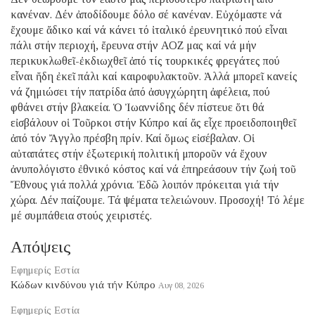
κανέναν. Δέν ἀποδίδουμε δόλο σέ κανέναν. Εὐχόμαστε νά
ἔχουμε ἄδικο καί νά κάνει τό ἰταλικό ἐρευνητικό πού εἶναι
πάλι στήν περιοχή, ἔρευνα στήν ΑΟΖ μας καί νά μήν
περικυκλωθεῖ-ἐκδιωχθεῖ ἀπό τίς τουρκικές φρεγάτες πού
εἶναι ἤδη ἐκεῖ πάλι καί καιροφυλακτοῦν. Ἀλλά μπορεῖ κανείς
νά ζημιώσει τήν πατρίδα ἀπό ἀσυγχώρητη ἀφέλεια, πού
φθάνει στήν βλακεία. Ὁ Ἰωαννίδης δέν πίστευε ὅτι θά
εἰσβάλουν οἱ Τοῦρκοι στήν Κύπρο καί ἄς εἶχε προειδοποιηθεῖ
ἀπό τόν Ἄγγλο πρέσβη πρίν. Καί ὅμως εἰσέβαλαν. Οἱ
αὐταπάτες στήν ἐξωτερική πολιτική μποροῦν νά ἔχουν
ἀνυπολόγιστο ἐθνικό κόστος καί νά ἐπηρεάσουν τήν ζωή τοῦ
Ἔθνους γιά πολλά χρόνια. Ἐδῶ λοιπόν πρόκειται γιά τήν
χώρα. Δέν παίζουμε. Τά ψέματα τελειώνουν. Προσοχή! Τό λέμε
μέ συμπάθεια στούς χειριστές.
Απόψεις
Εφημερίς Εστία
Κώδων κινδύνου γιά τήν Κύπρο
Αυγ 08, 2026
Εφημερίς Εστία