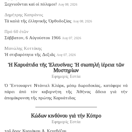
Ξεχνιοῦνται καί οἱ πόλεμοι!
Αυγ 08, 2026
Δημήτρης Καπράνος
Τά καλά τῆς ἑλληνικῆς Ὀρθοδοξίας
Αυγ 08, 2026
Πρό 60 ἐτῶν
Σάββατον, 6 Αὐγούστου 1966
Αυγ 07, 2026
Μανώλης Κοττάκης
Ἡ στιβαρότητα τῆς Δεξιᾶς
Αυγ 07, 2026
Ἡ Καρυάτιδα τῆς Ἐλευσίνας: Ἡ σιωπηλή ἱέρεια τῶν
Μυστηρίων
Εφημερίς Εστία
Ὁ Ἔντουαρντ Ντάνιελ Κλάρκ, μέσῳ δωροδοκίας, κατάφερε νά
πάρει ἀπό τόν κυβερνήτη τῆς Ἀθήνας ἄδεια γιά τήν
ἀπομάκρυνση τῆς πρώτης Καρυάτιδας
Κώδων κινδύνου γιά τήν Κύπρο
Εφημερίς Εστία
τοῦ δρος Κυριάκου Α. Κενεβέζου