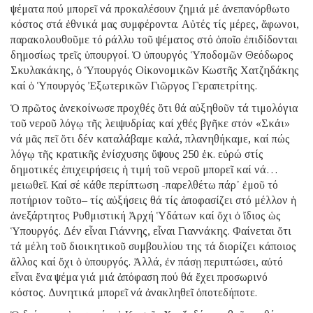
ψέματα πού μπορεῖ νά προκαλέσουν ζημιά μέ ἀνεπανόρθωτο
κόστος στά ἐθνικά μας συμφέροντα. Αὐτές τίς μέρες, ἄφωνοι,
παρακολουθοῦμε τό ράλλυ τοῦ ψέματος στό ὁποῖο ἐπιδίδονται
δημοσίως τρεῖς ὑπουργοί. Ὁ ὑπουργός Ὑποδομῶν Θεόδωρος
Σκυλακάκης, ὁ Ὑπουργός Οἰκονομικῶν Κωστῆς Χατζηδάκης
καί ὁ Ὑπουργός Ἐξωτερικῶν Γιῶργος Γεραπετρίτης.
Ὁ πρῶτος ἀνεκοίνωσε προχθές ὅτι θά αὐξηθοῦν τά τιμολόγια
τοῦ νεροῦ λόγῳ τῆς λειψυδρίας καί χθές βγῆκε στόν «Σκάι»
νά μᾶς πεῖ ὅτι δέν καταλάβαμε καλά, πλανηθήκαμε, καί πώς
λόγῳ τῆς κρατικῆς ἐνίσχυσης ὕψους 250 ἑκ. εὐρώ στίς
δημοτικές ἐπιχειρήσεις ἡ τιμή τοῦ νεροῦ μπορεῖ καί νά…
μειωθεῖ. Καί σέ κάθε περίπτωση -παρελθέτω πάρ᾽ ἐμοῦ τό
ποτήριον τοῦτο– τίς αὐξήσεις θά τίς ἀποφασίζει στό μέλλον ἡ
ἀνεξάρτητος Ρυθμιστική Ἀρχή Ὑδάτων καί ὄχι ὁ ἴδιος ὡς
Ὑπουργός. Δέν εἶναι Γιάννης, εἶναι Γιαννάκης. Φαίνεται ὅτι
τά μέλη τοῦ διοικητικοῦ συμβουλίου της τά διορίζει κάποιος
ἄλλος καί ὄχι ὁ ὑπουργός. Ἀλλά, ἐν πάσῃ περιπτώσει, αὐτό
εἶναι ἕνα ψέμα γιά μιά ἀπόφαση πού θά ἔχει προσωρινό
κόστος. Δυνητικά μπορεῖ νά ἀνακληθεῖ ὁποτεδήποτε.