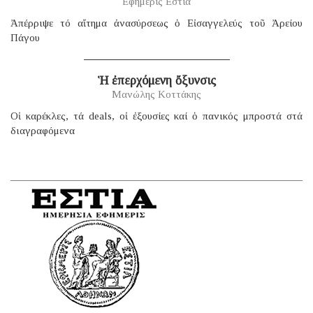
Εφημερίς Εστία
Ἀπέρριψε τό αἴτημα ἀνασύρσεως ὁ Εἰσαγγελεύς τοῦ Ἀρείου
Πάγου
Ἡ ἐπερχόμενη ὄξυνσις
Μανώλης Κοττάκης
Οἱ καρέκλες, τά deals, οἱ ἐξουσίες καί ὁ πανικός μπροστά στά
διαγραφόμενα