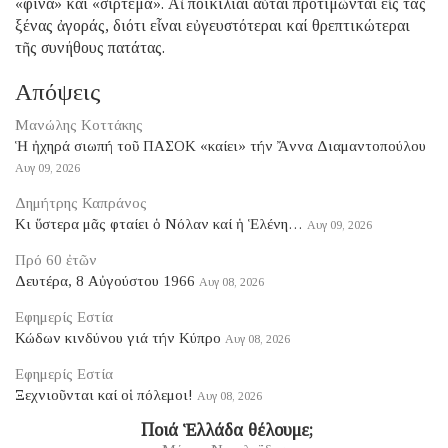
«φίνα» καί «σιρτεμά». Αἱ ποικιλίαι αὗται προτιμῶνται εἰς τάς
ξένας ἀγοράς, διότι εἶναι εὐγευστότεραι καί θρεπτικώτεραι
τῆς συνήθους πατάτας.
Απόψεις
Μανώλης Κοττάκης
Ἡ ἠχηρά σιωπή τοῦ ΠΑΣΟΚ «καίει» τήν Ἄννα Διαμαντοπούλου
Αυγ 09, 2026
Δημήτρης Καπράνος
Κι ὕστερα μᾶς φταίει ὁ Νόλαν καί ἡ Ἑλένη…
Αυγ 09, 2026
Πρό 60 ἐτῶν
Δευτέρα, 8 Αὐγούστου 1966
Αυγ 08, 2026
Εφημερίς Εστία
Κώδων κινδύνου γιά τήν Κύπρο
Αυγ 08, 2026
Εφημερίς Εστία
Ξεχνιοῦνται καί οἱ πόλεμοι!
Αυγ 08, 2026
​ Ποιά Ἑλλάδα θέλουμε;