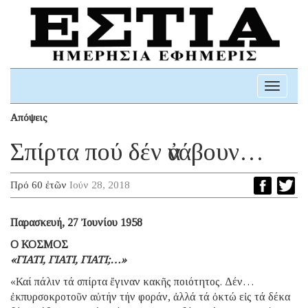
Toggle
navigati
Απόψεις
Σπίρτα πού δέν ἀνάβουν…
Πρό 60 ἐτῶν
Ιούν 28, 2018
Παρασκευή, 27 Ἰουνίου 1958
Ο ΚΟΣΜΟΣ
«ΓΙΑΤΙ, ΓΙΑΤΙ, ΓΙΑΤΙ;…»
«Καί πάλιν τά σπίρτα ἔγιναν κακῆς ποιότητος. Δέν…
ἐκπυρσοκροτοῦν αὐτήν τήν φοράν, ἀλλά τά ὀκτώ εἰς τά δέκα