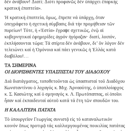
δέν ἀνάβουν! Διατί; Διότι προφανῶς δέν ὑπάρχει ἐπαρκής
κρατική ἐποπτεία».
Ἡ κρατική ἐποπτεία, ὅμως, ἔπρεπε νά ὑπάρχῃ, ὅταν
ὑπεγράφετο ἡ σχετική σύμβασις διά τήν προμήθειαν τῶν
πυρείων! Τότε, ἡ «Ἑστία» ἔγραψε σχετικῶς, ἐνῷ αἱ
κυβερνητικαί ἐφημερίδες ἀγρόν ἠγόραζαν· διατί, λοιπόν,
ἐκπλήσσονται τώρα; Τά σπίρτα δέν ἀνάβουν, δι’ ὅν λόγον δέν
τελειώνει καί ἡ Ὁμόνοια καί πάει γενικῶς ἡ Ἑλλάς κατά
διαβόλου!…
ΤΑ ΣΗΜΕΡΙΝΑ
ΟΙ ΔΙΟΡΙΣΘΕΝΤΕΣ ΥΠΑΣΠΙΣΤΑΙ ΤΟΥ ΔΙΑΔΟΧΟΥ
Διά διατάγματος, τοποθετοῦνται ὡς ὑπασπισταί τοῦ Διαδόχου
Κωνσταντίνου ὁ λοχαγός κ. Μιχ. Ἀρναούτης, ὁ ὑποπλοίαρχος
κ. Σ. Κασιώτης καί ὁ σμηναγός κ. Λ. Πρωτόπαππας, οἱ ὁποῖοι
ἦσαν καί ἐκπαιδευταί αὐτοῦ κατά τά ἔτη τῶν σπουδῶν του.
Η ΚΑΛΛΙΤΕΡΑ ΠΑΤΑΤΑ
Τό ὑπουργεῖον Γεωργίας συνιστᾷ εἰς τό καταναλωτικόν
κοινόν ὅπως προτιμᾷ τάς καλλιεργουμένας ποικιλίας πατάτας