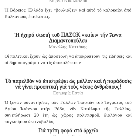
Μύρνα Νικολαΐδου
Ἡ Βόρειος Ἑλλάδα ἔχει «βουλιάξει» καί αὐτό τό καλοκαίρι ἀπό
Βαλκανίους ἐπισκέπτες.
Ἡ ἠχηρά σιωπή τοῦ ΠΑΣΟΚ «καίει» τήν Ἄννα
Διαμαντοπούλου
Μανώλης Κοττάκης
Οἱ πολιτικοί ἔχουν ὡς ἀποστολή νά ἀποκρύπτουν τίς εἰδήσεις καί
οἱ δημοσιογράφοι νά τίς ἀποκαλύπτουν
Τό παρελθόν νά ἐπιστρέψει ὡς μέλλον καί ἡ παράδοσις
νά γίνει προοπτική γιά τούς νέους ἀνθρώπους!
Εφημερίς Εστία
Ὁ ξενών συναντήσεως τῶν Γάλλων Ἱπποτῶν τοῦ Τάγματος τοῦ
Ἁγίου Ἰωάννου στήν Ρόδο, νῦν Κατάλυμα τῆς Γαλλίας,
συνεπλήρωσε 20 ἔτη ὡς χῶρος πολιτισμοῦ, διαλόγου καί
παγκοσμίου ἀκτινοβολίας
Γιά τρίτη φορά στό ἀρχεῖο