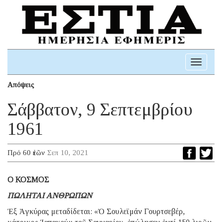
Toggle
navigati
Απόψεις
Σάββατον, 9 Σεπτεμβρίου
1961
Πρό 60 ἐτῶν
Σεπ 10, 2021
Ο ΚΟΣΜΟΣ
ΠΩΛΗΤΑΙ ΑΝΘΡΩΠΩΝ
Ἐξ Ἀγκύρας μεταδίδεται: «Ὁ Σουλεϊμάν Γουρτσεβέρ,