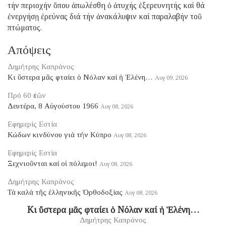
τήν περιοχήν ὅπου ἀπωλέσθη ὁ ἀτυχής ἐξερευνητής καί θά
ἐνεργήσῃ ἐρεύνας διά τήν ἀνακάλυψιν καί παραλαβήν τοῦ
πτώματος.
Απόψεις
Δημήτρης Καπράνος
Κι ὕστερα μᾶς φταίει ὁ Νόλαν καί ἡ Ἑλένη…
Αυγ 09, 2026
Πρό 60 ἐτῶν
Δευτέρα, 8 Αὐγούστου 1966
Αυγ 08, 2026
Εφημερίς Εστία
Κώδων κινδύνου γιά τήν Κύπρο
Αυγ 08, 2026
Εφημερίς Εστία
Ξεχνιοῦνται καί οἱ πόλεμοι!
Αυγ 08, 2026
Δημήτρης Καπράνος
Τά καλά τῆς ἑλληνικῆς Ὀρθοδοξίας
Αυγ 08, 2026
Κι ὕστερα μᾶς φταίει ὁ Νόλαν καί ἡ Ἑλένη…
Δημήτρης Καπράνος