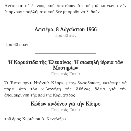
Ἀνήκουμε σέ ἐκείνους πού πιστεύουν ὅτι σέ μιά κοινωνία δέν
ὑπάρχουν προβλήματα πού δέν μποροῦν νά λυθοῦν.
Δευτέρα, 8 Αὐγούστου 1966
Πρό 60 ἐτῶν
Πρό 60 ετων
Ἡ Καρυάτιδα τῆς Ἐλευσίνας: Ἡ σιωπηλή ἱέρεια τῶν
Μυστηρίων
Εφημερίς Εστία
Ὁ Ἔντουαρντ Ντάνιελ Κλάρκ, μέσῳ δωροδοκίας, κατάφερε νά
πάρει ἀπό τόν κυβερνήτη τῆς Ἀθήνας ἄδεια γιά τήν
ἀπομάκρυνση τῆς πρώτης Καρυάτιδας
Κώδων κινδύνου γιά τήν Κύπρο
Εφημερίς Εστία
τοῦ δρος Κυριάκου Α. Κενεβέζου