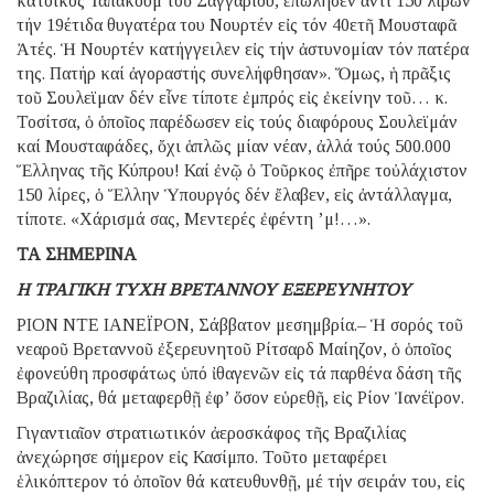
κάτοικος Ἰαπακούμ τοῦ Σαγγαρίου, ἐπώλησεν ἀντί 150 λιρῶν
τήν 19έτιδα θυγατέρα του Νουρτέν εἰς τόν 40ετῆ Μουσταφᾶ
Ἀτές. Ἡ Νουρτέν κατήγγειλεν εἰς τήν ἀστυνομίαν τόν πατέρα
της. Πατήρ καί ἀγοραστής συνελήφθησαν». Ὅμως, ἡ πρᾶξις
τοῦ Σουλεϊμαν δέν εἶνε τίποτε ἐμπρός εἰς ἐκείνην τοῦ… κ.
Τοσίτσα, ὁ ὁποῖος παρέδωσεν εἰς τούς διαφόρους Σουλεϊμάν
καί Μουσταφάδες, ὄχι ἁπλῶς μίαν νέαν, ἀλλά τούς 500.000
Ἕλληνας τῆς Κύπρου! Καί ἐνῷ ὁ Τοῦρκος ἐπῆρε τοὐλάχιστον
150 λίρες, ὁ Ἕλλην Ὑπουργός δέν ἔλαβεν, εἰς ἀντάλλαγμα,
τίποτε. «Χάρισμά σας, Μεντερές ἐφέντη ’μ!…».
ΤΑ ΣΗΜΕΡΙΝΑ
Η ΤΡΑΓΙΚΗ ΤΥΧΗ ΒΡΕΤΑΝΝΟΥ ΕΞΕΡΕΥΝΗΤΟΥ
ΡΙΟΝ ΝΤΕ ΙΑΝΕΪΡΟΝ, Σάββατον μεσημβρία.– Ἡ σορός τοῦ
νεαροῦ Βρεταννοῦ ἐξερευνητοῦ Ρίτσαρδ Μαίηζον, ὁ ὁποῖος
ἐφονεύθη προσφάτως ὑπό ἰθαγενῶν εἰς τά παρθένα δάση τῆς
Βραζιλίας, θά μεταφερθῇ ἐφ’ ὅσον εὑρεθῇ, εἰς Ρίον Ἰανέϊρον.
Γιγαντιαῖον στρατιωτικόν ἀεροσκάφος τῆς Βραζιλίας
ἀνεχώρησε σήμερον εἰς Κασίμπο. Τοῦτο μεταφέρει
ἑλικόπτερον τό ὁποῖον θά κατευθυνθῇ, μέ τήν σειράν του, εἰς