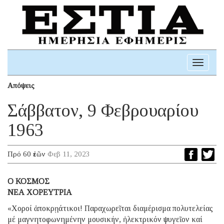
Toggle
navigati
Απόψεις
Σάββατον, 9 Φεβρουαρίου
1963
Πρό 60 ἐτῶν
Φεβ 11, 2023
Ο ΚΟΣΜΟΣ
ΝΕΑ ΧΟΡΕΥΤΡΙΑ
«Χοροί ἀποκρῃάτικοι! Παραχωρεῖται διαμέρισμα πολυτελείας
μέ μαγνητοφωνημένην μουσικήν, ἠλεκτρικόν ψυγεῖον καί