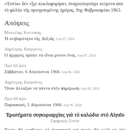
«Ἑστία» δέν εἶχε κυκλοφορήσει, σταχυολογοῦμε κείμενα ἀπό
τό φύλλο τῆς προηγουμένης ἡμέρας, 9ης Φεβρουαρίου 1963.
Απόψεις
Μανώλης Κοττάκης
Ἡ στιβαρότητα τῆς Δεξιᾶς
Αυγ 07, 2026
Δημήτρης Καπράνος
Ὁ ἀρχηγός πρέπει νά εἶναι μόνον ἕνας
Αυγ 07, 2026
Πρό 60 ἐτῶν
Σάββατον, 6 Αὐγούστου 1966
Αυγ 06, 2026
Δημήτρης Καπράνος
Ὅταν ἄλλαξαν τά πάντα στήν ἐνημέρωση
Αυγ 06, 2026
Πρό 60 ἐτῶν
Παρασκευή, 5 Αὐγούστου 1966
Αυγ 05, 2026
Ἐρωτήματα συγκυριαρχίας γιά τό καλώδιο στό Αἰγαῖο
Εφημερίς Εστία
Ποιός θά μισθώνει τά ἐρευνητικά καί ποιός θά μιλᾶ μέ τήν