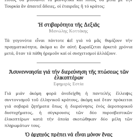
Τουρκία ἄν ἀπαιτεῖ ἄδειες, οἱ ἑταιρεῖες ἤ τό κράτος;
Ἡ στιβαρότητα τῆς Δεξιᾶς
Μανώλης Κοττάκης
Τά γεγονότα εἶναι πάντοτε ἐκεῖ γιά νά μᾶς θυμίζουν τήν
πραγματικότητα, ἀκόμα κι ἄν αὐτή ἐξωραΐζεται ἀρκετά χρόνια
μετά, ὅταν τά πάθη ἠρεμοῦν καί οἱ συσχετισμοί ἀλλάζουν.
Ἀσυνεννοησία γιά τήν διερεύνηση τῆς πτώσεως τῶν
ἑλικοπτέρων
Εφημερίς Εστία
Γιά μιάν ἀκόμη φορά ἀνεδείχθη ἡ παντελής ἔλλειψις
συντονισμοῦ τοῦ ἑλληνικοῦ κράτους, ἀκόμη καί ὅταν πρόκειται
γιά σοβαρά ζητήματα ὅπως ἡ διερεύνησις ἑνός ἀεροπορικοῦ
δυστυχήματος, ἡ σύγκρουσις τῶν δύο πυροσβεστικῶν
ἑλικοπτέρων κατά τήν ὁποία σκοτώθηκαν δύο μέλη τῶν
πληρωμάτων τους.
Ὁ ἀρχηγός πρέπει νά εἶναι μόνον ἕνας