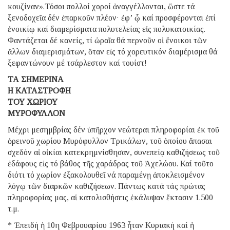
κουζίναν».Τόσοι πολλοί χοροί ἀναγγέλλονται, ὥστε τά
ξενοδοχεῖα δέν ἐπαρκοῦν πλέον· ἐφ’ ᾧ καί προσφέρονται ἐπί
ἐνοικίῳ καί διαμερίσματα πολυτελείας εἰς πολυκατοικίας.
Φαντάζεται δέ κανείς, τί ὡραῖα θά περνοῦν οἱ ἔνοικοι τῶν
ἄλλων διαμερισμάτων, ὅταν εἰς τό χορευτικόν διαμέρισμα θά
ξεφαντώνουν μέ τσάρλεστον καί τουίστ!
ΤΑ ΣΗΜΕΡΙΝΑ
Η ΚΑΤΑΣΤΡΟΦΗ
ΤΟΥ ΧΩΡΙΟΥ
ΜΥΡΟΦΥΛΛΟΝ
Μέχρι μεσημβρίας δέν ὑπῆρχον νεώτεραι πληροφορίαι ἐκ τοῦ
ὀρεινοῦ χωρίου Μυρόφυλλον Τρικάλων, τοῦ ὁποίου ἅπασαι
σχεδόν αἱ οἰκίαι κατεκρημνίσθησαν, συνεπείᾳ καθιζήσεως τοῦ
ἐδάφους εἰς τό βάθος τῆς χαράδρας τοῦ Ἀχελώου. Καί τοῦτο
διότι τό χωρίον ἐξακολουθεῖ νά παραμένῃ ἀποκλεισμένον
λόγῳ τῶν διαρκῶν καθιζήσεων. Πάντως κατά τάς πρώτας
πληροφορίας μας, αἱ κατολισθήσεις ἐκάλυψαν ἔκτασιν 1.500
τ.μ.
* Ἐπειδή ἡ 10η Φεβρουαρίου 1963 ἦταν Κυριακή καί ἡ