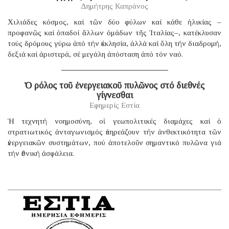
Δημήτρης Καπράνος
Χιλιάδες κόσμος, καί τῶν δύο φύλων καί κάθε ἡλικίας –
προφανῶς καί ὀπαδοί ἄλλων ὁμάδων τῆς Ἰταλίας–, κατέκλυσαν
τούς δρόμους γύρω ἀπό τήν ἐκκλησία, ἀλλά καί ὅλη τήν διαδρομή,
δεξιά καί ἀριστερά, σέ μεγάλη ἀπόσταση ἀπό τόν ναό.
Ὁ ρόλος τοῦ ἐνεργειακοῦ πυλῶνος στό διεθνές
γίγνεσθαι
Εφημερίς Εστία
Ἡ τεχνητή νοημοσύνη, οἱ γεωπολιτικές διαμάχες καί ὁ
στρατιωτικός ἀνταγωνισμός ἐπηρεάζουν τήν ἀνθεκτικότητα τῶν
ἐνεργειακῶν συστημάτων, πού ἀποτελοῦν σημαντικό πυλῶνα γιά
τήν ἐθνική ἀσφάλεια.