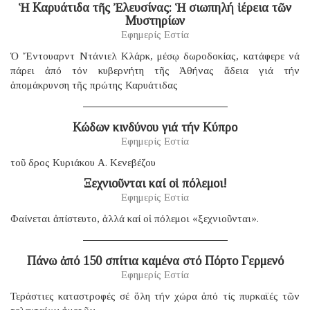
Ἡ Καρυάτιδα τῆς Ἐλευσίνας: Ἡ σιωπηλή ἱέρεια τῶν
Μυστηρίων
Εφημερίς Εστία
Ὁ Ἔντουαρντ Ντάνιελ Κλάρκ, μέσῳ δωροδοκίας, κατάφερε νά
πάρει ἀπό τόν κυβερνήτη τῆς Ἀθήνας ἄδεια γιά τήν
ἀπομάκρυνση τῆς πρώτης Καρυάτιδας
Κώδων κινδύνου γιά τήν Κύπρο
Εφημερίς Εστία
τοῦ δρος Κυριάκου Α. Κενεβέζου
Ξεχνιοῦνται καί οἱ πόλεμοι!
Εφημερίς Εστία
Φαίνεται ἀπίστευτο, ἀλλά καί οἱ πόλεμοι «ξεχνιοῦνται».
Πάνω ἀπό 150 σπίτια καμένα στό Πόρτο Γερμενό
Εφημερίς Εστία
Τεράστιες καταστροφές σέ ὅλη τήν χώρα ἀπό τίς πυρκαϊές τῶν