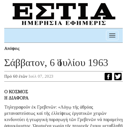
Toggle
navigati
Απόψεις
Σάββατον, 6 Ἰουλίου 1963
Πρό 60 ἐτῶν
Ιούλ 07, 2023
Ο ΚΟΣΜΟΣ
H ΔΙΑΦΟΡΑ
Τηλεγραφοῦν ἐκ Γρεβενῶν: «Λόγῳ τῆς ἀθρόας
μεταναστεύσεως καί τῆς ἐλλείψεως ἐργατικῶν χειρῶν
κινδυνεύει ἡ γεωργική παραγωγή τῶν Γρεβενῶν νά παραμείνῃ
ἀσυγκόμιστος. Ὡρισμένα χωρία τῆς περιοχῆς ἔχουν μεταβληθῇ