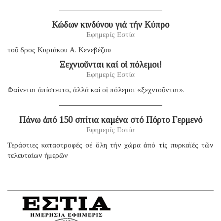
Κώδων κινδύνου γιά τήν Κύπρο
Εφημερίς Εστία
τοῦ δρος Κυριάκου Α. Κενεβέζου
Ξεχνιοῦνται καί οἱ πόλεμοι!
Εφημερίς Εστία
Φαίνεται ἀπίστευτο, ἀλλά καί οἱ πόλεμοι «ξεχνιοῦνται».
Πάνω ἀπό 150 σπίτια καμένα στό Πόρτο Γερμενό
Εφημερίς Εστία
Τεράστιες καταστροφές σέ ὅλη τήν χώρα ἀπό τίς πυρκαϊές τῶν
τελευταίων ἡμερῶν