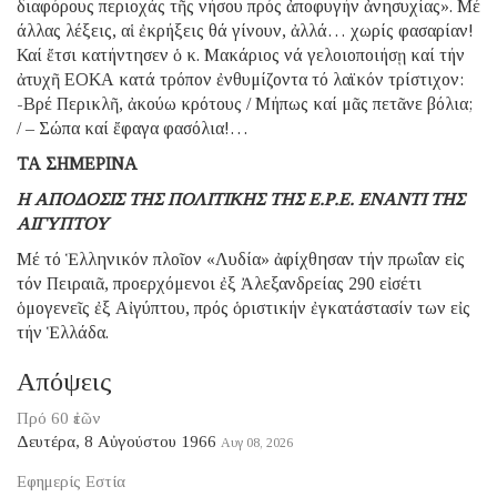
διαφόρους περιοχάς τῆς νήσου πρός ἀποφυγήν ἀνησυχίας». Μέ
άλλας λέξεις, αἱ ἐκρήξεις θά γίνουν, ἀλλά… χωρίς φασαρίαν!
Καί ἔτσι κατήντησεν ὁ κ. Μακάριος νά γελοιοποιήσῃ καί τήν
ἀτυχῆ ΕΟΚΑ κατά τρόπον ἐνθυμίζοντα τό λαϊκόν τρίστιχον:
-Βρέ Περικλῆ, ἀκούω κρότους / Μήπως καί μᾶς πετᾶνε βόλια;
/ – Σώπα καί ἔφαγα φασόλια!…
ΤΑ ΣΗΜΕΡΙΝΑ
Η ΑΠΟΔΟΣΙΣ ΤΗΣ ΠΟΛΙΤΙΚΗΣ ΤΗΣ Ε.Ρ.Ε. ΕΝΑΝΤΙ ΤΗΣ
ΑΙΓΥΠΤΟΥ
Μέ τό Ἑλληνικόν πλοῖον «Λυδία» ἀφίχθησαν τήν πρωΐαν εἰς
τόν Πειραιᾶ, προερχόμενοι ἐξ Ἀλεξανδρείας 290 εἰσέτι
ὁμογενεῖς ἐξ Αἰγύπτου, πρός ὁριστικήν ἐγκατάστασίν των εἰς
τήν Ἑλλάδα.
Απόψεις
Πρό 60 ἐτῶν
Δευτέρα, 8 Αὐγούστου 1966
Αυγ 08, 2026
Εφημερίς Εστία