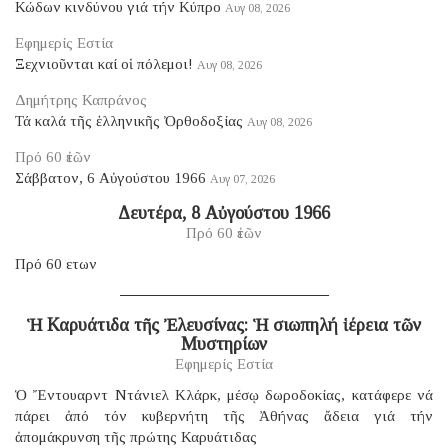
Κώδων κινδύνου γιά τήν Κύπρο
Αυγ 08, 2026
Εφημερίς Εστία
Ξεχνιοῦνται καί οἱ πόλεμοι!
Αυγ 08, 2026
Δημήτρης Καπράνος
Τά καλά τῆς ἑλληνικῆς Ὀρθοδοξίας
Αυγ 08, 2026
Πρό 60 ἐτῶν
Σάββατον, 6 Αὐγούστου 1966
Αυγ 07, 2026
Δευτέρα, 8 Αὐγούστου 1966
Πρό 60 ἐτῶν
Πρό 60 ετων
Ἡ Καρυάτιδα τῆς Ἐλευσίνας: Ἡ σιωπηλή ἱέρεια τῶν
Μυστηρίων
Εφημερίς Εστία
Ὁ Ἔντουαρντ Ντάνιελ Κλάρκ, μέσῳ δωροδοκίας, κατάφερε νά
πάρει ἀπό τόν κυβερνήτη τῆς Ἀθήνας ἄδεια γιά τήν
ἀπομάκρυνση τῆς πρώτης Καρυάτιδας