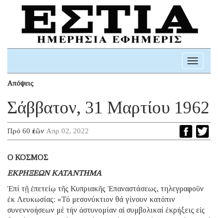
Toggle
navigati
Απόψεις
Σάββατον, 31 Μαρτίου 1962
Πρό 60 ἐτῶν
Απρ 02, 2022
Ο ΚΟΣΜΟΣ
ΕΚΡΗΞΕΩΝ ΚΑΤΑΝΤΗΜΑ
Ἐπί τῇ ἐπετείῳ τῆς Κυπριακῆς Ἐπαναστάσεως, τηλεγραφοῦν
ἐκ Λευκωσίας: «Τό μεσονύκτιον θά γίνουν κατόπιν
συνεννοήσεων μέ τήν ἀστυνομίαν αἱ συμβολικαί ἐκρήξεις εἰς