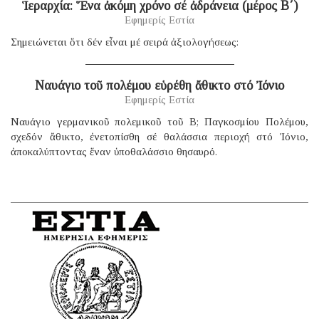
Ἱεραρχία: Ἕνα ἀκόμη χρόνο σέ ἀδράνεια (μέρος B΄)
Εφημερίς Εστία
Σημειώνεται ὅτι δέν εἶναι μέ σειρά ἀξιολογήσεως:
Ναυάγιο τοῦ πολέμου εὑρέθη ἄθικτο στό Ἰόνιο
Εφημερίς Εστία
Ναυάγιο γερμανικοῦ πολεμικοῦ τοῦ B; Παγκοσμίου Πολέμου,
σχεδόν ἄθικτο, ἐνετοπίσθη σέ θαλάσσια περιοχή στό Ἰόνιο,
ἀποκαλύπτοντας ἕναν ὑποθαλάσσιο θησαυρό.