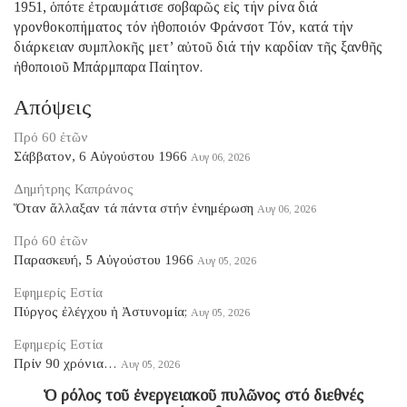
1951, ὁπότε ἐτραυμάτισε σοβαρῶς εἰς τήν ρίνα διά
γρονθοκοπήματος τόν ἠθοποιόν Φράνσοτ Τόν, κατά τήν
διάρκειαν συμπλοκῆς μετ’ αὐτοῦ διά τήν καρδίαν τῆς ξανθῆς
ἠθοποιοῦ Μπάρμπαρα Παίητον.
Απόψεις
Πρό 60 ἐτῶν
Σάββατον, 6 Αὐγούστου 1966
Αυγ 06, 2026
Δημήτρης Καπράνος
Ὅταν ἄλλαξαν τά πάντα στήν ἐνημέρωση
Αυγ 06, 2026
Πρό 60 ἐτῶν
Παρασκευή, 5 Αὐγούστου 1966
Αυγ 05, 2026
Εφημερίς Εστία
Πύργος ἐλέγχου ἡ Ἀστυνομία;
Αυγ 05, 2026
Εφημερίς Εστία
Πρίν 90 χρόνια…
Αυγ 05, 2026
Ὁ ρόλος τοῦ ἐνεργειακοῦ πυλῶνος στό διεθνές