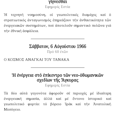
γίγνεσθαι
Εφημερίς Εστία
Ἡ τεχνητή νοημοσύνη, οἱ γεωπολιτικές διαμάχες καί ὁ
στρατιωτικός ἀνταγωνισμός ἐπηρεάζουν τήν ἀνθεκτικότητα τῶν
ἐνεργειακῶν συστημάτων, πού ἀποτελοῦν σημαντικό πυλῶνα γιά
τήν ἐθνική ἀσφάλεια.
Σάββατον, 6 Αὐγούστου 1966
Πρό 60 ἐτῶν
Ο ΚΟΣΜΟΣ ΑΝΑΓΚΑΙ ΤΟΥ ΤΑΝΑΚΑ
Ἡ ἐνέργεια στό ἐπίκεντρο τῶν νεο-ὀθωμανικῶν
σχεδίων τῆς Ἄγκυρας
Εφημερίς Εστία
Τά δύο αὐτά γεγονότα ἀφοροῦν σέ περιοχές μέ ἰδιαίτερη
ἐνεργειακή σημασία, ἀλλά καί μέ ἔντονο ἱστορικό καί
γεωπολιτικό φορτίο: τό βόρειο Ἰράκ καί τήν Ἀνατολική
Μεσόγειο.