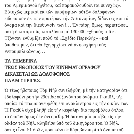
τοῦ Ἀμερικανοῦ ἡγέτου, καί παρακολουθοῦνται συνεχῶς».
Εὐτυχῶς μερικοί ἐκ τῶν ὑποψηφίων αὐτῶν δολοφόνων
εἰδοποιοῦν ἐκ τῶν προτέρων τήν Ἀστυνομίαν, δίδοντες καί τό
ὄνομα καί τήν διεύθυνσίν των!… Ἐν πάσῃ, ὅμως, περιπτώσει,
αὐτή ἡ κατάρτισις καταλόγου μέ 130.000 ἐχθρούς τοῦ κ.
Τζόνσον ἐνθυμίζει πολύ τό «Σχέδιο Περικλῆς» –καί
ὑποθέτομεν, ὅτι θά ἔχῃ ἀρχίσει νά ἀνησυχήσῃ τούς
Ρεπουμπλικάνους…
ΤΑ ΣΗΜΕΡΙΝΑ
ΤΕΩΣ ΗΘΟΠΟΙΟΣ ΤΟΥ ΚΙΝΗΜΑΤΟΓΡΑΦΟΥ
ΔΙΚΑΖΕΤΑΙ ΩΣ ΔΟΛΟΦΟΝΟΣ
ΠΑΛΜ ΣΠΡΙΓΚΣ.
Ὁ τέως ἠθοποιός Τόμ Νήλ συνελήφθη, μέ τήν κατηγορίαν ὅτι
ἐδολοφόνησε τήν 29έτιδα σύζυγόν του ὀνόματι Γκαίϋλ, τῆς
ὁποίας τό πτῶμα ἀνευρέθη ἐπί ἀνακλίντρου εἰς τήν οἰκίαν των.
Ἡ Γκαίϋλ εἶχε βληθῇ εἰς τήν κεφαλήν διά πυροβόλου ὅπλου,
τό ὁποῖον ὅμως δέν ἀνευρέθη. Ἡ ἀστυνομία μετέβη εἰς τήν
οἰκίαν τοῦ Νήλ, κληθεῖσα ὑπό τοῦ δικηγόρου του. Ὁ Νήλ,
ὅστις εἶναι 51 ἐτῶν, προεκάλεσε θόρυβον περί τό ὄνομα τοῦ