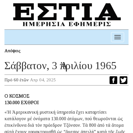
Toggle
navigati
Απόψεις
Σάββατον, 3 Ἀπριλίου 1965
Πρό 60 ἐτῶν
Απρ 04, 2025
O ΚΟΣΜΟΣ
130.000 ΕΧΘΡΟΙ
«Ἡ Ἀμερικανική μυστική ὑπηρεσία ἔχει καταρτίσει
κατάλογον μέ ὀνόματα 130.000 ἀτόμων, πού θεωροῦνται ὡς
ἐπικίνδυνα διά τόν πρόεδρον Τζόνσον. Τά 800 ἀπό τά ἄτομα
αὐτά ἔχουν χαρακτηρισθῇ ὡς “ἄμεσος ἀπειλή” κατά τῆς ζωῆς