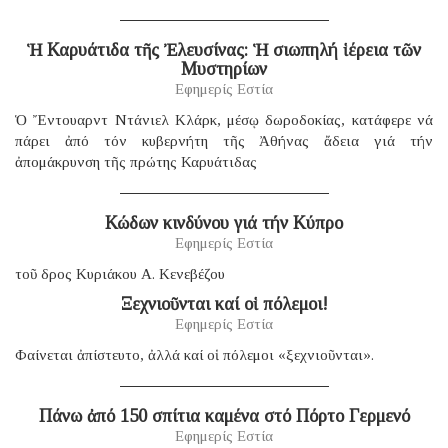
Ἡ Καρυάτιδα τῆς Ἐλευσίνας: Ἡ σιωπηλή ἱέρεια τῶν
Μυστηρίων
Εφημερίς Εστία
Ὁ Ἔντουαρντ Ντάνιελ Κλάρκ, μέσῳ δωροδοκίας, κατάφερε νά
πάρει ἀπό τόν κυβερνήτη τῆς Ἀθήνας ἄδεια γιά τήν
ἀπομάκρυνση τῆς πρώτης Καρυάτιδας
Κώδων κινδύνου γιά τήν Κύπρο
Εφημερίς Εστία
τοῦ δρος Κυριάκου Α. Κενεβέζου
Ξεχνιοῦνται καί οἱ πόλεμοι!
Εφημερίς Εστία
Φαίνεται ἀπίστευτο, ἀλλά καί οἱ πόλεμοι «ξεχνιοῦνται».
Πάνω ἀπό 150 σπίτια καμένα στό Πόρτο Γερμενό
Εφημερίς Εστία