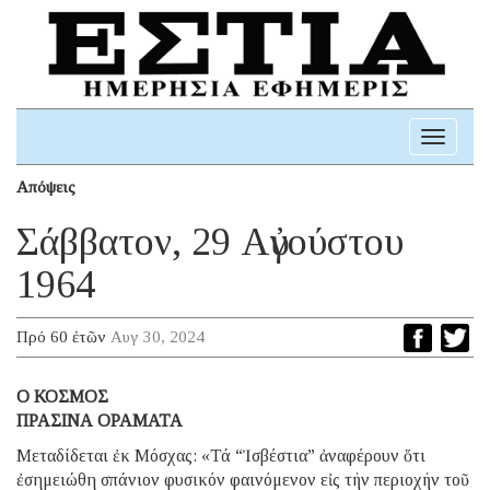
Toggle
navigati
Απόψεις
Σάββατον, 29 Αὐγούστου
1964
Πρό 60 ἐτῶν
Αυγ 30, 2024
Ο ΚΟΣΜΟΣ
ΠΡΑΣΙΝΑ ΟΡΑΜΑΤΑ
Μεταδίδεται ἐκ Μόσχας: «Τά “Ἰσβέστια” ἀναφέρουν ὅτι
ἐσημειώθη σπάνιον φυσικόν φαινόμενον εἰς τήν περιοχήν τοῦ