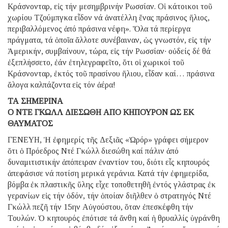
Κράσνονταρ, εἰς τήν μεσημβρινήν Ρωσσίαν. Οἱ κάτοικοι τοῦ
χωρίου Τζούμπγκα εἶδον νά ἀνατέλλη ἕνας πράσινος ἥλιος,
περιβαλλόμενος ἀπό πράσινα νέφη». Ὅλα τά περίεργα
πράγματα, τά ὁποῖα ἄλλοτε συνέβαιναν, ὡς γνωστόν, εἰς τήν
Ἀμερικήν, συμβαίνουν, τώρα, εἰς τήν Ρωσσίαν∙ οὐδείς δέ θά
ἐξεπλήσσετο, ἐάν ἐτηλεγραφεῖτο, ὅτι οἱ χωρικοί τοῦ
Κράσνονταρ, ἐκτός τοῦ πρασίνου ἥλιου, εἶδαν καί… πράσινα
ἄλογα καλπάζοντα εἰς τόν ἀέρα!
ΤΑ ΣΗΜΕΡΙΝΑ
Ο ΝΤΕ ΓΚΩΛΛ ΔΙΕΣΩΘΗ ΑΠΟ ΚΗΠΟΥΡΟΝ ΩΣ ΕΚ
ΘΑΥΜΑΤΟΣ
ΓΕΝΕΥΗ, Ἡ ἐφημερίς τῆς Δεξιᾶς «Ὠρόρ» γράφει σήμερον
ὅτι ὁ Πρόεδρος Ντέ Γκώλλ διεσώθη καί πάλιν ἀπό
δυναμιτιστικήν ἀπόπειραν ἐναντίον του, διότι εἷς κηπουρός
ἀπεφάσισε νά ποτίση μερικά γεράνια. Κατά τήν ἐφημερίδα,
βόμβα ἐκ πλαστικῆς ὕλης εἶχε τοποθετηθῆ ἐντός γλάστρας ἐκ
γερανίων εἰς τήν ὁδόν, τήν ὁποίαν διῆλθεν ὁ στρατηγός Ντέ
Γκώλλ πεζῆ τήν 15ην Αὐγούστου, ὅταν ἐπεσκέφθη τήν
Τουλών. Ὁ κηπουρός ἐπότισε τά ἄνθη καί ἡ θρυαλλίς ὑγράνθη