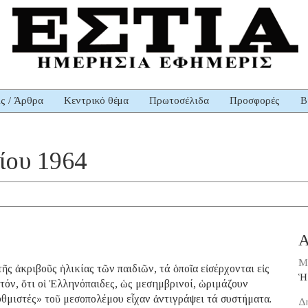
ις / Άρθρα
Κεντρικό θέμα
Πρωτοσέλιδα
Προσφορές
Β
ίου 1964
Α
Μ
τῆς ἀκριβοῦς ἡλικίας τῶν παιδιῶν, τά ὁποῖα εἰσέρχονται εἰς
Ἡ
στόν, ὅτι οἱ Ἑλληνόπαιδες, ὡς μεσημβρινοί, ὡριμάζουν
θμιστές» τοῦ μεσοπολέμου εἶχαν ἀντιγράψει τά συστήματα.
Δ