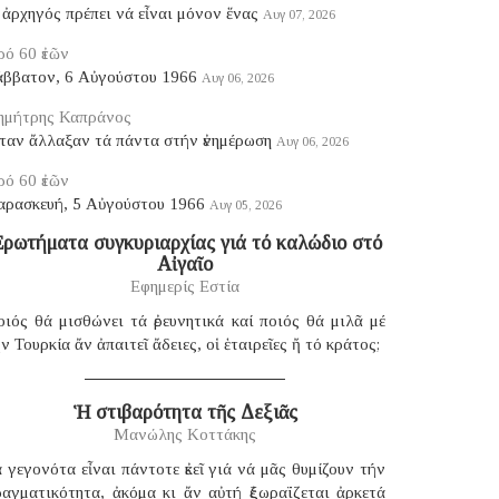
ἀρχηγός πρέπει νά εἶναι μόνον ἕνας
Αυγ 07, 2026
ό 60 ἐτῶν
άββατον, 6 Αὐγούστου 1966
Αυγ 06, 2026
ημήτρης Καπράνος
ταν ἄλλαξαν τά πάντα στήν ἐνημέρωση
Αυγ 06, 2026
ό 60 ἐτῶν
αρασκευή, 5 Αὐγούστου 1966
Αυγ 05, 2026
ρωτήματα συγκυριαρχίας γιά τό καλώδιο στό
Αἰγαῖο
Εφημερίς Εστία
ιός θά μισθώνει τά ἐρευνητικά καί ποιός θά μιλᾶ μέ
ν Τουρκία ἄν ἀπαιτεῖ ἄδειες, οἱ ἑταιρεῖες ἤ τό κράτος;
Ἡ στιβαρότητα τῆς Δεξιᾶς
Μανώλης Κοττάκης
 γεγονότα εἶναι πάντοτε ἐκεῖ γιά νά μᾶς θυμίζουν τήν
ραγματικότητα, ἀκόμα κι ἄν αὐτή ἐξωραΐζεται ἀρκετά