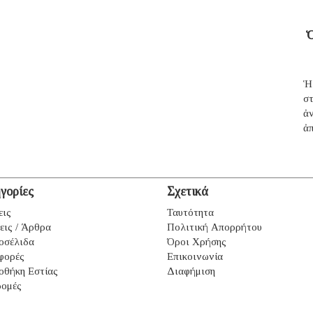
Ὁ
Ἡ
σ
ἀ
ἀπ
γορίες
Σχετικά
εις
Ταυτότητα
εις / Άρθρα
Πολιτική Απορρήτου
οσέλιδα
Όροι Χρήσης
φορές
Επικοινωνία
οθήκη Εστίας
Διαφήμιση
ομές