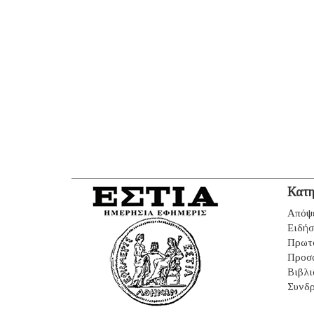
Κατη
Απόψ
Ειδήσ
Πρωτ
Προσ
Βιβλι
Συνδρ