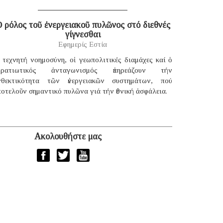
 ρόλος τοῦ ἐνεργειακοῦ πυλῶνος στό διεθνές
γίγνεσθαι
Εφημερίς Εστία
 τεχνητή νοημοσύνη, οἱ γεωπολιτικές διαμάχες καί ὁ
τρατιωτικός ἀνταγωνισμός ἐπηρεάζουν τήν
νθεκτικότητα τῶν ἐνεργειακῶν συστημάτων, πού
οτελοῦν σημαντικό πυλῶνα γιά τήν ἐθνική ἀσφάλεια.
Ακολουθήστε μας