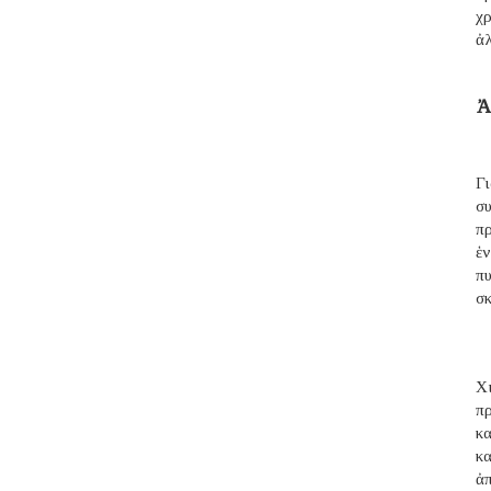
χρ
ἀ
Ἀ
Γ
σ
π
ἑ
π
σ
Χι
π
κ
κ
ἀ