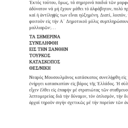
Ἐκτός τούτου, ὅμως, τά σημερινά παιδιά τῶν μορφ
ἀδύνατον νά μή ἔχουν μάθει τό ἀλφάβητον, πολύ πρό
καί ἡ ἀντίληψίς των εἶναι ηὐξημένη. Διατί, λοιπόν
φοιτοῦν εἰς τήν Α΄ Δημοτικοῦ μόλις συμπληρώσουν 
μαλλιαρῶν;…
ΤΑ ΣΗΜΕΡΙΝΑ
ΣΥΝΕΛΗΦΘΗ
ΕΙΣ ΤΗΝ ΞΑΝΘΗΝ
ΤΟΥΡΚΟΣ
ΚΑΤΑΣΚΟΠΟΣ
ΘΕΣ/ΝΙΚΗ
Νεαρός Μουσουλμᾶνος κατάσκοπος συνελήφθη εἰς χωρ
ἐνήργει κατασκοπίαν εἰς βάρος τῆς Ἑλλάδος. Ἡ σύλ
εἶχεν ἔλθει εἰς ἐπαφήν μέ στρατιώτας τῶν σταθμε
λεπτομερείας διά τήν δύναμιν, τόν ὁπλισμόν, τήν 
ἀρχαί τηροῦν σιγήν σχετικῶς μέ τήν πορείαν τῶν ἀ