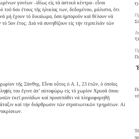
ωμένων γονέων –ἰδίως εἰς τά ἀστικά κέντρα– εἶναι
Ὁ 
 τοῦ 6ου ἔτους τῆς ἡλικίας των, δεδομένου, μάλιστα, ὅτι
Πρ
, νά μή ἔχουν τό δικαίωμα, ὅσα ἠμποροῦν καί θέλουν νά
Σ
τό 5ον ἔτος; Διά νά συνηθίζουν εἰς τήν τεμπελιάν τῶν
Δ
Ὅ
Πρ
Π
Ἐ
ίον τῆς Ξάνθης. Εἶναι οὗτος ὁ Α. Ι., 23 ἐτῶν, ὁ ὁποῖος
Πο
ληψίς του ἔγινε ἀπ’ αὐτοφώρῳ εἰς τό χωρίον Χρυσά ὅπου
τή
υουσῶν ἐκεῖ μονάδων καί προσεπάθει νά πληροφορηθῇ
διάταξιν καί τήν διάρθρωσιν τῶν στρατιωτικῶν τμημάτων. Αἱ
νακρίσεων.
Τά
π