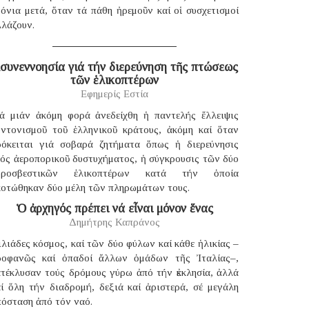
όνια μετά, ὅταν τά πάθη ἠρεμοῦν καί οἱ συσχετισμοί
λλάζουν.
συνεννοησία γιά τήν διερεύνηση τῆς πτώσεως
τῶν ἑλικοπτέρων
Εφημερίς Εστία
ιά μιάν ἀκόμη φορά ἀνεδείχθη ἡ παντελής ἔλλειψις
υντονισμοῦ τοῦ ἑλληνικοῦ κράτους, ἀκόμη καί ὅταν
ρόκειται γιά σοβαρά ζητήματα ὅπως ἡ διερεύνησις
νός ἀεροπορικοῦ δυστυχήματος, ἡ σύγκρουσις τῶν δύο
υροσβεστικῶν ἑλικοπτέρων κατά τήν ὁποία
κοτώθηκαν δύο μέλη τῶν πληρωμάτων τους.
Ὁ ἀρχηγός πρέπει νά εἶναι μόνον ἕνας
Δημήτρης Καπράνος
λιάδες κόσμος, καί τῶν δύο φύλων καί κάθε ἡλικίας –
ροφανῶς καί ὀπαδοί ἄλλων ὁμάδων τῆς Ἰταλίας–,
ατέκλυσαν τούς δρόμους γύρω ἀπό τήν ἐκκλησία, ἀλλά
αί ὅλη τήν διαδρομή, δεξιά καί ἀριστερά, σέ μεγάλη
πόσταση ἀπό τόν ναό.