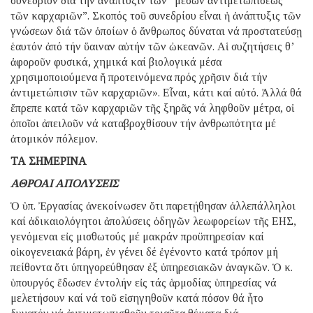
συνέδριον διά τήν ἀνάπτυξιν τῶν “μέσων ἀντιμετωπίσεως
τῶν καρχαριῶν”. Σκοπός τοῦ συνεδρίου εἶναι ἡ ἀνάπτυξις τῶν
γνώσεων διά τῶν ὁποίων ὁ ἄνθρωπος δύναται νά προστατεύσῃ
ἑαυτόν ἀπό τήν ὕαιναν αὐτήν τῶν ὠκεανῶν. Αἱ συζητήσεις θ’
ἀφοροῦν φυσικά, χημικά καί βιολογικά μέσα
χρησιμοποιούμενα ἤ προτεινόμενα πρός χρῆσιν διά τήν
ἀντιμετώπισιν τῶν καρχαριῶν». Εἶναι, κάτι καί αὐτό. Ἀλλά θά
ἔπρεπε κατά τῶν καρχαριῶν τῆς ξηρᾶς νά ληφθοῦν μέτρα, οἱ
ὁποῖοι ἀπειλοῦν νά καταβροχθίσουν τήν ἀνθρωπότητα μέ
ἀτομικόν πόλεμον.
ΤΑ ΣΗΜΕΡΙΝΑ
ΑΘΡΟΑΙ ΑΠΟΛΥΣΕΙΣ
Ὁ ὑπ. Ἐργασίας ἀνεκοίνωσεν ὅτι παρετῄθησαν ἀλλεπάλληλοι
καί ἀδικαιολόγητοι ἀπολύσεις ὁδηγῶν λεωφορείων τῆς ΕΗΣ,
γενόμεναι εἰς μισθωτούς μέ μακράν προϋπηρεσίαν καί
οἰκογενειακά βάρη, ἐν γένει δέ ἐγένοντο κατά τρόπον μή
πείθοντα ὅτι ὑπηγορεύθησαν ἐξ ὑπηρεσιακῶν ἀναγκῶν. Ὁ κ.
ὑπουργός ἔδωσεν ἐντολήν εἰς τάς ἁρμοδίας ὑπηρεσίας νά
μελετήσουν καί νά τοῦ εἰσηγηθοῦν κατά πόσον θά ἦτο