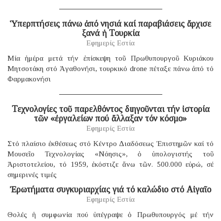
Ὑπερπτήσεις πάνω ἀπό νησιά καί παραβιάσεις ἄρχισε
ξανά ἡ Τουρκία
Εφημερίς Εστία
Μία ἡμέρα μετά τήν ἐπίσκεψη τοῦ Πρωθυπουργοῦ Κυριάκου
Μητσοτάκη στό Ἀγαθονήσι, τουρκικό drone πέταξε πάνω ἀπό τό
Φαρμακονήσι
Τεχνολογίες τοῦ παρελθόντος διηγοῦνται τήν ἱστορία
τῶν «ἐργαλείων πού ἄλλαξαν τόν κόσμο»
Εφημερίς Εστία
Στό πλαίσιο ἐκθέσεως στό Κέντρο Διαδόσεως Ἐπιστημῶν καί τό
Μουσεῖο Τεχνολογίας «Νόησις», ὁ ὑπολογιστής τοῦ
Ἀριστοτελείου, τό 1959, ἐκόστιζε ἄνω τῶν. 500.000 εὐρώ, σέ
σημερινές τιμές
Ἐρωτήματα συγκυριαρχίας γιά τό καλώδιο στό Αἰγαῖο
Εφημερίς Εστία
Θολές ἡ συμφωνία πού ὑπέγραψε ὁ Πρωθυπουργός μέ τήν