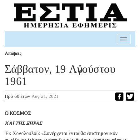
Toggle
navigati
Απόψεις
Σάββατον, 19 Αὐγούστου
1961
Πρό 60 ἐτῶν
Αυγ 21, 2021
Ο ΚΟΣΜΟΣ
ΚΑΙ ΤΗΣ ΞΗΡΑΣ
Ἐκ Χονολουλοῦ: «Συνέρχεται ἐνταῦθα ἐπιστημονικόν