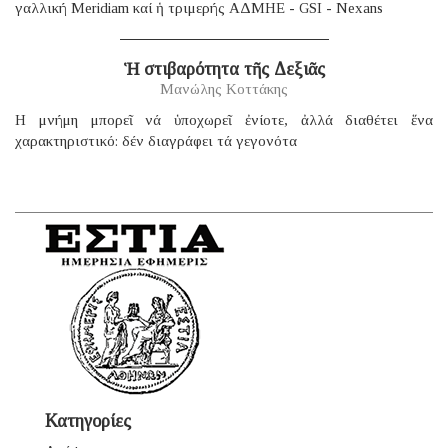
γαλλική Μeridiam καί ἡ τριμερής ΑΔΜΗΕ - GSI - Nexans
Ἡ στιβαρότητα τῆς Δεξιᾶς
Μανώλης Κοττάκης
H μνήμη μπορεῖ νά ὑποχωρεῖ ἐνίοτε, ἀλλά διαθέτει ἕνα
χαρακτηριστικό: δέν διαγράφει τά γεγονότα
Κατηγορίες