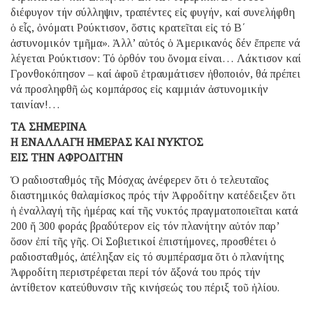
διέφυγον τήν σύλληψιν, τραπέντες εἰς φυγήν, καί συνελήφθη
ὁ εἷς, ὀνόματι Ρούκτισον, ὅστις κρατεῖται εἰς τό Β΄
ἀστυνομικόν τμῆμα». Ἀλλ’ αὐτός ὁ Ἀμερικανός δέν ἔπρεπε νά
λέγεται Ρούκτισον: Τό ὀρθόν του ὄνομα είναι… Λάκτισον καί
Γρονθοκόπησον – καί ἀφοῦ ἐτραυμάτισεν ἠθοποιόν, θά πρέπει
νά προσληφθῆ ὡς κομπάρσος εἰς καμμιάν ἀστυνομικήν
ταινίαν!…
ΤΑ ΣΗΜΕΡΙΝΑ
Η ΕΝΑΛΛΑΓΗ ΗΜΕΡΑΣ ΚΑΙ ΝΥΚΤΟΣ
ΕΙΣ ΤΗΝ ΑΦΡΟΔΙΤΗΝ
Ὁ ραδιοσταθμός τῆς Μόσχας ἀνέφερεν ὅτι ὁ τελευταῖος
διαστημικός θαλαμίσκος πρός τήν Ἀφροδίτην κατέδειξεν ὅτι
ἡ ἐναλλαγή τῆς ἡμέρας καί τῆς νυκτός πραγματοποιεῖται κατά
200 ἤ 300 φοράς βραδύτερον εἰς τόν πλανήτην αὐτόν παρ’
ὅσον ἐπί τῆς γῆς. Οἱ Σοβιετικοί ἐπιστήμονες, προσθέτει ὁ
ραδιοσταθμός, ἀπέληξαν εἰς τό συμπέρασμα ὅτι ὁ πλανήτης
Ἀφροδίτη περιστρέφεται περί τόν ἄξονά του πρός τήν
ἀντίθετον κατεύθυνσιν τῆς κινήσεώς του πέριξ τοῦ ἠλίου.