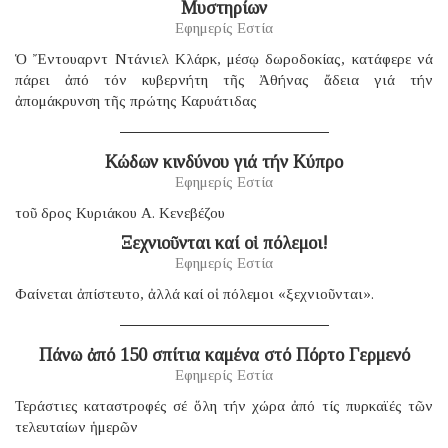
Μυστηρίων
Εφημερίς Εστία
Ὁ Ἔντουαρντ Ντάνιελ Κλάρκ, μέσῳ δωροδοκίας, κατάφερε νά
πάρει ἀπό τόν κυβερνήτη τῆς Ἀθήνας ἄδεια γιά τήν
ἀπομάκρυνση τῆς πρώτης Καρυάτιδας
Κώδων κινδύνου γιά τήν Κύπρο
Εφημερίς Εστία
τοῦ δρος Κυριάκου Α. Κενεβέζου
Ξεχνιοῦνται καί οἱ πόλεμοι!
Εφημερίς Εστία
Φαίνεται ἀπίστευτο, ἀλλά καί οἱ πόλεμοι «ξεχνιοῦνται».
Πάνω ἀπό 150 σπίτια καμένα στό Πόρτο Γερμενό
Εφημερίς Εστία
Τεράστιες καταστροφές σέ ὅλη τήν χώρα ἀπό τίς πυρκαϊές τῶν
τελευταίων ἡμερῶν