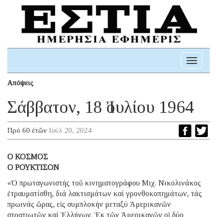
Toggle
navigati
Απόψεις
Σάββατον, 18 Ἰουλίου 1964
Πρό 60 ἐτῶν
Ιούλ 20, 2024
Ο ΚΟΣΜΟΣ
Ο ΡΟΥΚΤΙΣΟΝ
«Ὁ πρωταγωνιστής τοῦ κινηματογράφου Μιχ. Νικολινάκος
ἐτραυματίσθη, διά λακτισμάτων καί γρονθοκοπημάτων, τάς
πρωινάς ὥρας, εἰς συμπλοκήν μεταξύ Ἀμερικανῶν
στρατιωτῶν καί Ἑλλήνων. Ἐκ τῶν Ἀμερικανῶν οἱ δύο