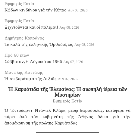
Εφημερίς Εστία
Κώδων κινδύνου γιά τήν Κύπρο
Αυγ 08, 2026
Εφημερίς Εστία
Ξεχνιοῦνται καί οἱ πόλεμοι!
Αυγ 08, 2026
Δημήτρης Καπράνος
Τά καλά τῆς ἑλληνικῆς Ὀρθοδοξίας
Αυγ 08, 2026
Πρό 60 ἐτῶν
Σάββατον, 6 Αὐγούστου 1966
Αυγ 07, 2026
Μανώλης Κοττάκης
Ἡ στιβαρότητα τῆς Δεξιᾶς
Αυγ 07, 2026
Ἡ Καρυάτιδα τῆς Ἐλευσίνας: Ἡ σιωπηλή ἱέρεια τῶν
Μυστηρίων
Εφημερίς Εστία
Ὁ Ἔντουαρντ Ντάνιελ Κλάρκ, μέσῳ δωροδοκίας, κατάφερε νά
πάρει ἀπό τόν κυβερνήτη τῆς Ἀθήνας ἄδεια γιά τήν
ἀπομάκρυνση τῆς πρώτης Καρυάτιδας