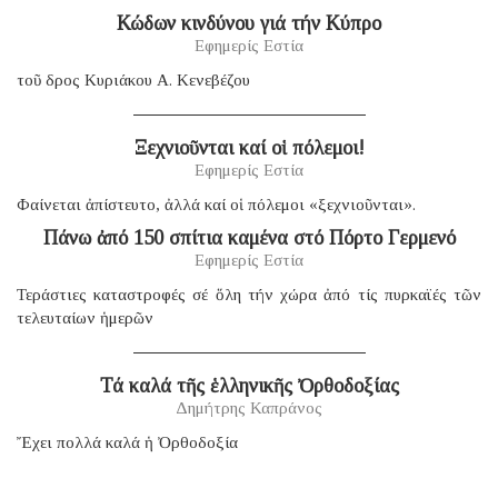
Κώδων κινδύνου γιά τήν Κύπρο
Εφημερίς Εστία
τοῦ δρος Κυριάκου Α. Κενεβέζου
Ξεχνιοῦνται καί οἱ πόλεμοι!
Εφημερίς Εστία
Φαίνεται ἀπίστευτο, ἀλλά καί οἱ πόλεμοι «ξεχνιοῦνται».
Πάνω ἀπό 150 σπίτια καμένα στό Πόρτο Γερμενό
Εφημερίς Εστία
Τεράστιες καταστροφές σέ ὅλη τήν χώρα ἀπό τίς πυρκαϊές τῶν
τελευταίων ἡμερῶν
Τά καλά τῆς ἑλληνικῆς Ὀρθοδοξίας
Δημήτρης Καπράνος
Ἔχει πολλά καλά ἡ Ὀρθοδοξία