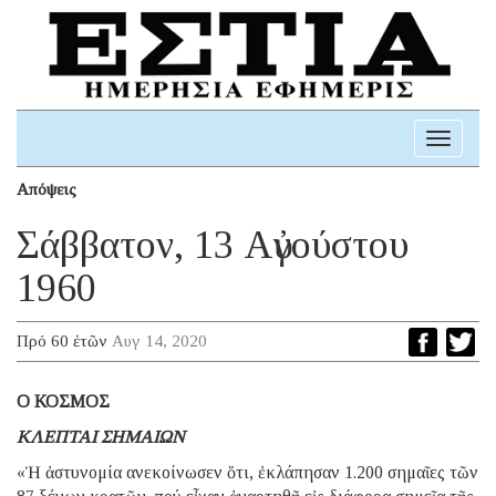
Toggle
navigati
Απόψεις
Σάββατον, 13 Αὐγούστου
1960
Πρό 60 ἐτῶν
Αυγ 14, 2020
Ο ΚΟΣΜΟΣ
ΚΛΕΠΤΑΙ ΣΗΜΑΙΩΝ
«Ἡ ἀστυνομία ανεκοίνωσεν ὅτι, ἐκλάπησαν 1.200 σημαῖες τῶν