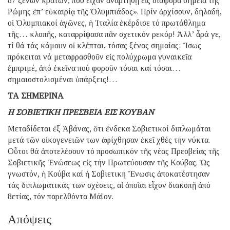
87 ξένων κρατῶν, πού εἶχαν ἀναρτηθῇ εἰς διάφορα σημεῖα τῆς
Ρώμης ἐπ’ εὐκαιρίᾳ τῆς Ὀλυμπιάδος». Πρίν ἀρχίσουν, δηλαδή,
οἱ Ὀλυμπιακοί ἀγῶνες, ἡ Ἰταλία ἐκέρδισε τό πρωτάθλημα
τῆς… κλοπῆς, καταρρίψασα πᾶν σχετικόν ρεκόρ! Ἀλλ’ ἆρά γε,
τί θά τάς κάμουν οἱ κλέπται, τόσας ξένας σημαίας; Ἴσως
πρόκειται νά μεταφρασθοῦν εἰς πολύχρωμα γυναικεῖα
ἐμπριμέ, ἀπό ἐκεῖνα πού φοροῦν τόσαι καί τόσαι…
σημαιοστολισμέναι ὑπάρξεις!…
ΤΑ ΣΗΜΕΡΙΝΑ
Η ΣΟΒΙΕΤΙΚΗ ΠΡΕΣΒΕΙΑ ΕΙΣ ΚΟΥΒΑΝ
Μεταδίδεται ἐξ Ἁβάνας, ὅτι ἕνδεκα Σοβιετικοί διπλωμάται
μετά τῶν οἰκογενειῶν των ἀφίχθησαν ἐκεῖ χθές τήν νύκτα.
Οὗτοι θά ἀποτελέσουν τό προσωπικόν τῆς νέας Πρεσβείας τῆς
Σοβιετικῆς Ἑνώσεως εἰς τήν Πρωτεύουσαν τῆς Κούβας. Ὡς
γνωστόν, ἡ Κούβα καί ἡ Σοβιετική Ἕνωσις ἀποκατέστησαν
τάς διπλωματικάς των σχέσεις, αἱ ὁποῖαι εἶχον διακοπῇ ἀπό
8ετίας, τόν παρελθόντα Μάϊον.
Απόψεις