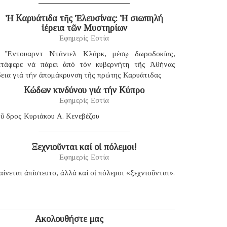
Ἡ Καρυάτιδα τῆς Ἐλευσίνας: Ἡ σιωπηλή
ἱέρεια τῶν Μυστηρίων
Εφημερίς Εστία
 Ἔντουαρντ Ντάνιελ Κλάρκ, μέσῳ δωροδοκίας,
ατάφερε νά πάρει ἀπό τόν κυβερνήτη τῆς Ἀθήνας
δεια γιά τήν ἀπομάκρυνση τῆς πρώτης Καρυάτιδας
Κώδων κινδύνου γιά τήν Κύπρο
Εφημερίς Εστία
ῦ δρος Κυριάκου Α. Κενεβέζου
Ξεχνιοῦνται καί οἱ πόλεμοι!
Εφημερίς Εστία
ίνεται ἀπίστευτο, ἀλλά καί οἱ πόλεμοι «ξεχνιοῦνται».
Ακολουθήστε μας