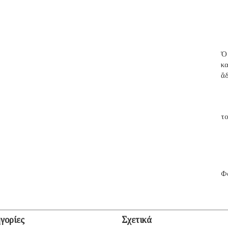
Ὁ
κ
ἄ
το
Φα
γορίες
Σχετικά