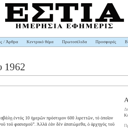
ις / Άρθρα
Κεντρικό θέμα
Πρωτοσέλιδα
Προσφορές
Β
υ 1962
Α
Δ
Κ
αβάλῃ ἐντός 10 ἡμερῶν πρόστιμον 600 λιρεττῶν, τό ὁποῖον
γοῦ τοῦ φασισμοῦ”. Ἀλλά ἐάν δέν ἀπατώμεθα, ὁ ἀρχηγός τοῦ
Π