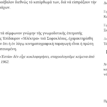
ροέβαλον διεθνῶς τό κατόρθωμά των, διά νά εἰσπράξουν τήν
Δ
μάχων.
Εφ
Κ
Εφ
Ξε
μετά σύμφωνον γνώμην τῆς γνωμοδοτικῆς ἐπιτροπῆς
ἰς Ἐπίδαυρον «Ἠλέκτρα» τοῦ Σοφοκλέους, ἐχαρακτηρίσθη
Δ
ν ὅτι ἡ ἐν λόγῳ κινηματογραφική παραγωγή εἶναι ἡ πρώτη
Τ
ατευομένη.
«Ἑστία» δέν εἶχε κυκλοφορήσει, σταχυολογοῦμε κείμενα ἀπό
 1962.
Ἀ
κ
νά
Π