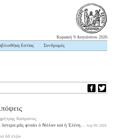
Κυριακή 9 Αυγούστου 2026
ιβλιοθήκη Εστίας
Συνδρομές
πόψεις
ημήτρης Καπράνος
ι ὕστερα μᾶς φταίει ὁ Νόλαν καί ἡ Ἑλένη…
Αυγ 09, 2026
ρό 60 ἐτῶν