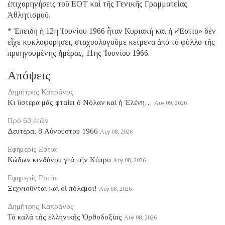
ἐπιχορηγήσεις τοῦ ΕΟΤ καί τῆς Γενικῆς Γραμματείας
Ἀθλητισμοῦ.
* Ἐπειδή ἡ 12η Ἰουνίου 1966 ἦταν Κυριακή καί ἡ «Ἑστία» δέν
εἶχε κυκλοφορήσει, σταχυολογοῦμε κείμενα ἀπό τό φύλλο τῆς
προηγουμένης ἡμέρας, 11ης Ἰουνίου 1966.
Απόψεις
Δημήτρης Καπράνος
Κι ὕστερα μᾶς φταίει ὁ Νόλαν καί ἡ Ἑλένη…
Αυγ 09, 2026
Πρό 60 ἐτῶν
Δευτέρα, 8 Αὐγούστου 1966
Αυγ 08, 2026
Εφημερίς Εστία
Κώδων κινδύνου γιά τήν Κύπρο
Αυγ 08, 2026
Εφημερίς Εστία
Ξεχνιοῦνται καί οἱ πόλεμοι!
Αυγ 08, 2026
Δημήτρης Καπράνος
Τά καλά τῆς ἑλληνικῆς Ὀρθοδοξίας
Αυγ 08, 2026