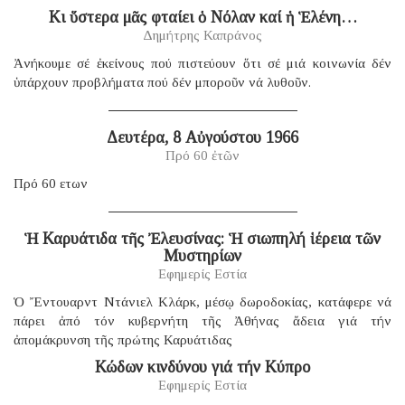
Κι ὕστερα μᾶς φταίει ὁ Νόλαν καί ἡ Ἑλένη…
Δημήτρης Καπράνος
Ἀνήκουμε σέ ἐκείνους πού πιστεύουν ὅτι σέ μιά κοινωνία δέν
ὑπάρχουν προβλήματα πού δέν μποροῦν νά λυθοῦν.
Δευτέρα, 8 Αὐγούστου 1966
Πρό 60 ἐτῶν
Πρό 60 ετων
Ἡ Καρυάτιδα τῆς Ἐλευσίνας: Ἡ σιωπηλή ἱέρεια τῶν
Μυστηρίων
Εφημερίς Εστία
Ὁ Ἔντουαρντ Ντάνιελ Κλάρκ, μέσῳ δωροδοκίας, κατάφερε νά
πάρει ἀπό τόν κυβερνήτη τῆς Ἀθήνας ἄδεια γιά τήν
ἀπομάκρυνση τῆς πρώτης Καρυάτιδας
Κώδων κινδύνου γιά τήν Κύπρο
Εφημερίς Εστία