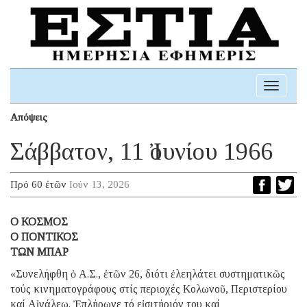
Toggle
navigati
Απόψεις
Σάββατον, 11 Ἰουνίου 1966
Πρό 60 ἐτῶν
Ιούν 13, 2026
O ΚΟΣΜΟΣ
O ΠΟΝΤΙΚΟΣ
ΤΩΝ ΜΠΑΡ
«Συνελήφθη ὁ Α.Σ., ἐτῶν 26, διότι ἐλεηλάτει συστηματικῶς
τούς κινηματογράφους στίς περιοχές Κολωνοῦ, Περιστερίου
καί Αἰγάλεω. Ἐπλήρωνε τό εἰσιτήριόν του καί