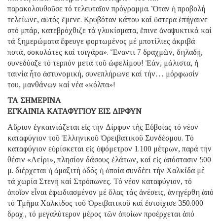
παρακολουθοῦσε τό τελευταῖον πρόγραμμα. Ὅταν ἡ προβολή
τελείωνε, αὐτός ἔμενε. Κρυβόταν κάπου καί ὕστερα ἐπήγαινε
στό μπάρ, κατεβρόχθιζε τά γλυκίσματα, ἔπινε ἀναψυκτικά καί
τά ξημερώματα ἔφευγε φορτωμένος μέ μποτίλιες ἀκριβά
ποτά, σοκολάτες καί τσιγάρα». Ἔναντι 7 δραχμῶν, δηλαδή,
συνεδύαζε τό τερπόν μετά τοῦ ὠφελίμου! Ἐάν, μάλιστα, ἡ
ταινία ἦτο ἀστυνομική, συνεπλήρωνε καί τήν… μόρφωσίν
του, μανθάνων καί νέα «κόλπα»!
ΤΑ ΣΗΜΕΡΙΝΑ
ΕΓΚΑΙΝΙΑ ΚΑΤΑΦΥΓΙΟΥ ΕΙΣ ΔΙΡΦΥΝ
Αὔριον ἐγκαινιάζεται εἰς τήν Δίρφυν τῆς Εὐβοίας τό νέον
καταφύγιον τοῦ Ἑλληνικοῦ Ὀρειβατικοῦ Συνδέσμου. Τό
καταφύγιον εὑρίσκεται εἰς ὑψόμετρον 1.100 μέτρων, παρά τήν
θέσιν «Λείρι», πλησίον δάσους ἐλάτων, καί εἰς ἀπόστασιν 500
μ. διέρχεται ἡ ἀμαξιτή ὁδός ἡ ὁποία συνδέει τήν Χαλκίδα μέ
τά χωρία Στενή καί Στρόπωνες. Τό νέον καταφύγιον, τό
ὁποῖον εἶναι ἐφωδιασμένον μέ ὅλας τάς ἀνέσεις, ἀνηγέρθη ἀπό
τό Τμῆμα Χαλκίδος τοῦ Ὀρειβατικοῦ καί ἐστοίχισε 350.000
δραχ., τό μεγαλύτερον μέρος τῶν ὁποίων προέρχεται ἀπό