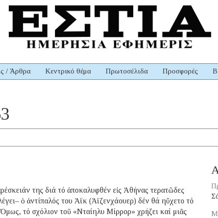
ις / Άρθρα
Κεντρικό θέμα
Πρωτοσέλιδα
Προσφορές
Β
63
Α
Π
ρέσκειάν της διά τό ἀποκαλυφθέν εἰς Ἀθήνας τερατῶδες
Σ
έγει– ὁ ἀντίπαλός του Ἀϊκ (Ἀϊζενχάουερ) δέν θά ηὔχετο τό
Ὅμως, τό σχόλιον τοῦ «Νταίηλυ Μίρρορ» χρήζει καί μιᾶς
Μ