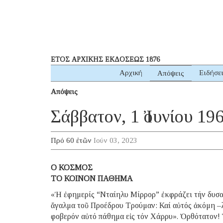
ΕΤΟΣ ΑΡΧΙΚΗΣ ΕΚΔΟΣΕΩΣ 1876
Αρχική
Ειδήσε
Απόψεις
Απόψεις
Σάββατον, 1 Ἰουνίου 19
Πρό 60 ἐτῶν
Ιούν 03, 2023
Ο ΚΟΣΜΟΣ
ΤΟ ΚΟΙΝΟΝ ΠΑΘΗΜΑ
«Ἡ ἐφημερίς “Νταίηλυ Μίρρορ” ἐκφράζει τήν δυσα
ἄγαλμα τοῦ Προέδρου Τρούμαν: Καί αὐτός ἀκόμη –λ
φοβερόν αὐτό πάθημα εἰς τόν Χάρρυ». Ὀρθότατον! 