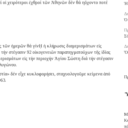
 οἱ χειρότεροι ἐχθροί τῶν Ἀθηνῶν δέν θά ηὔχοντο ποτέ
Ἡ
Δ
Ὁ 
Π
Σ
ς τῶν ἡμερῶν θά γίνῌ ἡ κλήρωσις διαμερισμάτων εἰς
Δ
 τήν στέγασιν 92 οἰκογενειῶν παραπηγματούχων τῆς ἰδίας
Ὅ
μερισμάτων εἰς τήν περιοχήν Ἁγίου Σώστη διά τήν στέγασιν
λυγώνου.
στία» δέν εἶχε κυκλοφορήσει, σταχυολογοῦμε κείμενα ἀπό
Π
63.
Ὑ
Μ
Κ
π