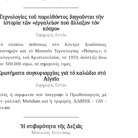
Τεχνολογίες τοῦ παρελθόντος διηγοῦνται τήν
ἱστορία τῶν «ἐργαλείων πού ἄλλαξαν τόν
κόσμο»
Εφημερίς Εστία
τό πλαίσιο ἐκθέσεως στό Κέντρο Διαδόσεως
πιστημῶν καί τό Μουσεῖο Τεχνολογίας «Νόησις», ὁ
ολογιστής τοῦ Ἀριστοτελείου, τό 1959, ἐκόστιζε ἄνω
ν. 500.000 εὐρώ, σέ σημερινές τιμές
ρωτήματα συγκυριαρχίας γιά τό καλώδιο στό
Αἰγαῖο
Εφημερίς Εστία
ολές ἡ συμφωνία πού ὑπέγραψε ὁ Πρωθυπουργός μέ
ήν γαλλική Μeridiam καί ἡ τριμερής ΑΔΜΗΕ - GSI -
exans
Ἡ στιβαρότητα τῆς Δεξιᾶς
Μανώλης Κοττάκης