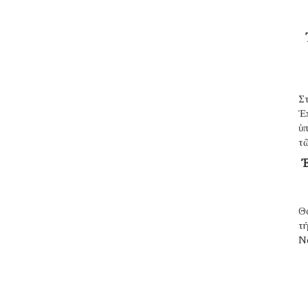
Σ
Ἐ
ὑπ
τῶ
Ἐ
Θ
τ
N