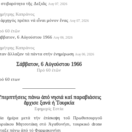
 στιβαρότητα τῆς Δεξιᾶς
Αυγ 07, 2026
ημήτρης Καπράνος
ἀρχηγός πρέπει νά εἶναι μόνον ἕνας
Αυγ 07, 2026
ρό 60 ἐτῶν
άββατον, 6 Αὐγούστου 1966
Αυγ 06, 2026
ημήτρης Καπράνος
ταν ἄλλαξαν τά πάντα στήν ἐνημέρωση
Αυγ 06, 2026
Σάββατον, 6 Αὐγούστου 1966
Πρό 60 ἐτῶν
ρό 60 ετων
περπτήσεις πάνω ἀπό νησιά καί παραβιάσεις
ἄρχισε ξανά ἡ Τουρκία
Εφημερίς Εστία
ία ἡμέρα μετά τήν ἐπίσκεψη τοῦ Πρωθυπουργοῦ
υριάκου Μητσοτάκη στό Ἀγαθονήσι, τουρκικό drone
έταξε πάνω ἀπό τό Φαρμακονήσι