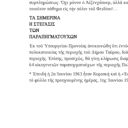
συμπληρώσεως: Ὄχι μόνον ὁ Ἀϊζενχάουερ, ἀλλά καί
τοιοῦτον πάθημα εἰς τήν πόλιν τοῦ Φειδίου!…
ΤΑ ΣΗΜΕΡΙΝΑ
Η ΣΤΕΓΑΣΙΣ
ΤΩΝ
ΠΑΡΑΠΗΓΜΑΤΟΥΧΩΝ
Ἐκ τοῦ Ὑπουργείου Προνοίας ἀνεκοινώθη ὅτι ἐντό
πολυκατοικίας τῆς περιοχῆς τοῦ Δήμου Ταύρου, διά
περιοχῆς. Ἐπίσης, προσεχῶς, θά γίνῃ κλήρωσις δια
64 οἰκογενειῶν παραπηγματούχων τῆς περιοχῆς Πο
* Ἐπειδή ἡ 2α Ἰουνίου 1963 ἦταν Κυριακή καί ἡ «Ἑ
τό φύλλο τῆς προηγουμένης ἡμέρας, 1ης Ἰουνίου 19