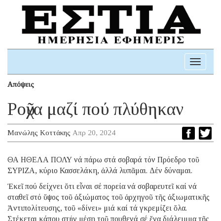
Toggle
navigati
Απόψεις
Ροῦχα μαζί πού πλύθηκαν
Μανώλης Κοττάκης
Απρ 20, 2024
ΘΑ ΗΘΕΛΑ ΠΟΛΥ νά πάρω στά σοβαρά τόν Πρόεδρο τοῦ
ΣΥΡΙΖΑ, κύριο Κασσελάκη, ἀλλά λυπᾶμαι. Δέν δύναμαι.
Ἐκεῖ πού δείχνει ὅτι εἶναι σέ πορεία νά σοβαρευτεῖ καί νά
σταθεῖ στό ὕψος τοῦ ἀξιώματος τοῦ ἀρχηγοῦ τῆς ἀξιωματικῆς
Ἀντιπολίτευσης, τοῦ «δίνει» μιά καί τά γκρεμίζει ὅλα.
Στέκεται κάπου στήν μέση τοῦ πουθενά σέ ἕνα διάλειμμα τῆς