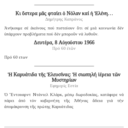
Κι ὕστερα μᾶς φταίει ὁ Νόλαν καί ἡ Ἑλένη…
Δημήτρης Καπράνος
Ἀνήκουμε σέ ἐκείνους πού πιστεύουν ὅτι σέ μιά κοινωνία δέν
ὑπάρχουν προβλήματα πού δέν μποροῦν νά λυθοῦν.
Δευτέρα, 8 Αὐγούστου 1966
Πρό 60 ἐτῶν
Πρό 60 ετων
Ἡ Καρυάτιδα τῆς Ἐλευσίνας: Ἡ σιωπηλή ἱέρεια τῶν
Μυστηρίων
Εφημερίς Εστία
Ὁ Ἔντουαρντ Ντάνιελ Κλάρκ, μέσῳ δωροδοκίας, κατάφερε νά
πάρει ἀπό τόν κυβερνήτη τῆς Ἀθήνας ἄδεια γιά τήν
ἀπομάκρυνση τῆς πρώτης Καρυάτιδας