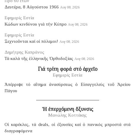
Πρό 60 ἐτῶν
Δευτέρα, 8 Αὐγούστου 1966
Αυγ 08, 2026
Εφημερίς Εστία
Κώδων κινδύνου γιά τήν Κύπρο
Αυγ 08, 2026
Εφημερίς Εστία
Ξεχνιοῦνται καί οἱ πόλεμοι!
Αυγ 08, 2026
Δημήτρης Καπράνος
Τά καλά τῆς ἑλληνικῆς Ὀρθοδοξίας
Αυγ 08, 2026
Γιά τρίτη φορά στό ἀρχεῖο
Εφημερίς Εστία
Ἀπέρριψε τό αἴτημα ἀνασύρσεως ὁ Εἰσαγγελεύς τοῦ Ἀρείου
Πάγου
Ἡ ἐπερχόμενη ὄξυνσις
Μανώλης Κοττάκης
Οἱ καρέκλες, τά deals, οἱ ἐξουσίες καί ὁ πανικός μπροστά στά
διαγραφόμενα