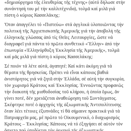
«δημιούργημα τῆς ἐλευθερίας τῆς τέχνης» (αὐτό δήλωσε στήν
συνάντησή του μέ τήν καλλιτέχνιδα), τολμᾶ καί μιλᾶ γιά
πίστη ὁ κύριος Κασσελάκης;
Ὅταν ἀπαγγέλει τό «Πιστεύω» στά ἀγγλικά ὑλοποιῶντας τήν
πολιτική τῆς Ἀρχιεπισκοπῆς Ἀμερικῆς γιά τήν ἀποβολή τῆς
ἑλληνικῆς γλώσσας ἀπό τίς Θεῖες Λειτουργίες, ὥστε νά
διαγραφεῖ γιά πάντα τό πρῶτο συνθετικό «Ἕλλην» ἀπό τήν
ἐπωνυμία «Ἑλληνόρθοξη Ἐκκλησία τῆς Ἀμερικῆς», τολμᾶ
καί μᾶς μιλᾶ γιά πίστη ὁ κύριος Κασσελάκης;
Σέ ποιόν τά λέτε αὐτά, ἀγαπητέ; Καί κάτι ἀκόμη γιά τά
θέματα τῆς θρησκείας. Πρέπει νά εἶναι κάποιος βαθιά
ἀνιστόρητος γιά νά ζητᾶ στήν Ἑλλάδα, σέ αὐτή τήν συγκυρία,
τόν χωρισμό Κράτους καί Ἐκκλησίας. Ἐννοῶντας προφανῶς
τήν διακοπή τῆς μισθοδοσίας τοῦ κλήρου, ἡ ὁποία ὅμως, ἄν
γίνει ποτέ, δέν χρειάζεται ἀναθεώρηση τοῦ Συντάγματος.
Σκέφτηκε ποτέ ὁ ἀρχηγός τῆς ἀξιωματικῆς Ἀντιπολίτευσης
ὅταν λέει τέτοιες ἐξυπνάδες τί θά σήμαινε πρακτικά γιά τά
Πατριαρχεῖα μας, μέ πρῶτο τό Οἰκουμενικό, ὁ διαχωρισμός
Κράτους – Ἐκκλησίας; Κάποιος νά τό ἐξηγήσει σέ αὐτόν τόν
ἄσχετο πού ὑποδύεται τόν ἀρχηγό τῆς ἀξιωματικῆς