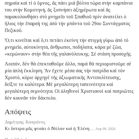
σημαία καί τί ὁ ὕμνος, ἄς πάει μιά βόλτα τώρα στήν καμπάνια
του στήν Κομοτηνή, ἄς ξυπνήσει ἀξημέρωτα καί ἄς
παρακολουθήσει στό μνημεῖο τοῦ Σπαθιοῦ πρίν ἀνατείλει ὁ
ἥλιος τήν ἔπαρσή της ἀπό τήν μπάντα τοῦ 29ου Συντάγματος
Πεζικοῦ.
Ὅ,τι κινεῖται καί ὅ,τι πετάει ἐκείνη τήν στιγμή γύρω ἀπό τό
μνημεῖο, αὐτοκίνητα, ἄνθρωποι, ποδήλατα, κάρα μέ ζῶα,
«κερώνουν» στήν θέα τῆς γαλανόλευκης. Σέ στάση προσοχῆς.
Λοιπόν, δέν θά ἐπεκταθοῦμε ἄλλο, παρά θά περιοριστοῦμε σέ
μία ἁπλή ἔκκληση. Ἄν ἔχετε μέσα σας τήν πατρίδα καί τόν
Χριστό, κύριε ἀρχηγέ τῆς ἀξιωματικῆς Ἀντιπολίτευσης,
δεῖξτε το καλύτερα. Μέ μεγαλύτερη ταπεινότητα καί
μεγαλύτερη σεμνότητα. Οἱ ἀληθινοί Χριστιανοί καί πατριῶτες
δέν κουνᾶν τόν δάκτυλο.
Απόψεις
Δημήτρης Καπράνος
Κι ὕστερα μᾶς φταίει ὁ Νόλαν καί ἡ Ἑλένη…
Αυγ 09, 2026