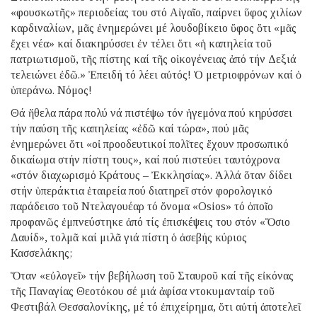
«φουσκωτῆς» περιοδείας του στό Αἰγαῖο, παίρνει ὕφος χιλίων
καρδιναλίων, μᾶς ἐνημερώνει μέ λουδοβίκειο ὕφος ὅτι «μᾶς
ἔχει νέα» καί διακηρύσσει ἐν τέλει ὅτι «ἡ καπηλεία τοῦ
πατριωτισμοῦ, τῆς πίστης καί τῆς οἰκογένειας ἀπό τήν Δεξιά
τελειώνει ἐδῶ.» Ἐπειδή τό λέει αὐτός! Ὁ μετριοφρόνων καί ὁ
ὑπεράνω. Νόμος!
Θά ἤθελα πάρα πολύ νά πιστέψω τόν ἡγεμόνα πού κηρύσσει
τήν παύση τῆς καπηλείας «ἐδῶ καί τώρα», πού μᾶς
ἐνημερώνει ὅτι «οἱ προοδευτικοί πολῖτες ἔχουν προσωπικό
δικαίωμα στήν πίστη τους», καί πού πιστεύει ταυτόχρονα
«στόν διαχωρισμό Κράτους – Ἐκκλησίας». Ἀλλά ὅταν δίδει
στήν ὑπεράκτια ἑταιρεία πού διατηρεῖ στόν φορολογικό
παράδεισο τοῦ Ντελαγουέαρ τό ὄνομα «Osios» τό ὁποῖο
προφανῶς ἐμπνεύστηκε ἀπό τίς ἐπισκέψεις του στόν «Ὅσιο
Δαυίδ», τολμᾶ καί μιλᾶ γιά πίστη ὁ ἀσεβής κύριος
Κασσελάκης;
Ὅταν «εὐλογεῖ» τήν βεβήλωση τοῦ Σταυροῦ καί τῆς εἰκόνας
τῆς Παναγίας Θεοτόκου σέ μιά ἀφίσα ντοκυμανταίρ τοῦ
Φεστιβάλ Θεσσαλονίκης, μέ τό ἐπιχείρημα, ὅτι αὐτή ἀποτελεῖ