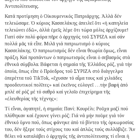
Ἀντιπολίτευσης.
Κατά προτίμηση ὁ Οἰκουμενικός Πατριάρχης. Ἀλλά δέν
τελειώσαμε. Ὁ κύριος Κασσελάκης ἀπειλεῖ ὅτι «ἡ καπηλεία
τελειώνει ἐδῶ», ἀλλά ἐμεῖς λέμε ὅτι τώρα μόλις ἀρχίζουμε!
Γιατί σάν πολύ φόρα πῆρε ὁ ἀρχηγός τοῦ ΣΥΡΙΖΑ καί σάν
πολλά μᾶς τά εἶπε. Μιλᾶ γιά πατριωτισμό ὁ κύριος
Κασσελάκης. Ὁ πατριωτισμός δέν εἶναι θεωρία ὅμως, εἶναι
πράξη. Καί προπάντων ὁ πατριωτισμός εἶναι ὁ σεβασμός στά
ἐθνικά σύμβολα. Βάφεται ἡ σημαία τῆς Ἑλλάδος ρόζ, γιά τήν
ὁποία, ὅπως εἶπε ὁ Πρόεδρος τοῦ ΣΥΡΙΖΑ στό διάγγελμα
ὀπερέττα τοῦ TikTok, «ἔχυσαν τό αἷμα τους καί χιλιάδες
προοδευτικοί πολῖτες» καί ἐκεῖνος εὐλογεῖ …τήν βαφή ἀπό
μπλέ σέ ρόζ μέ τό σαθρό καί γελοῖο ἐπιχείρημα τῆς
«ἐλευθερίας τῆς τέχνης»;
Τί εἶναι, ἀγαπητέ, ἡ σημαία; Πανί; Κουρέλι; Ροῦχα μαζί πού
πλύθηκαν καί ἔχουνε γίνει ρόζ; Γιά νά μήν ποῦμε γιά τόν
ἐθνικό ὕμνο πού, ὅπως φάνηκε ἀπό τό βίντεο τῆς ὁρκωμοσίας
του, δέν ἤξερε τούς στίχους του καί ἁπλῶς τούς συλλάβιζε. Ἄν
θέλει νά καταλάβει ὁ ἀρχηγός τῆς ἀντιπολίτευσης τί εἶναι ἡ