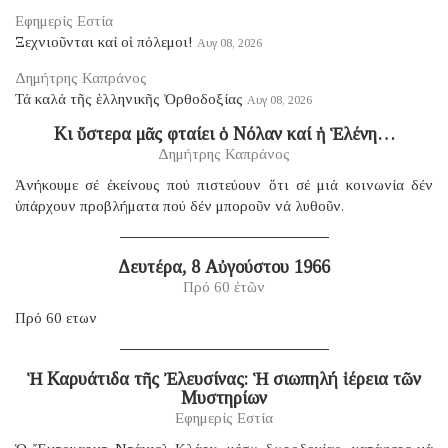
Εφημερίς Εστία
Ξεχνιοῦνται καί οἱ πόλεμοι!
Αυγ 08, 2026
Δημήτρης Καπράνος
Τά καλά τῆς ἑλληνικῆς Ὀρθοδοξίας
Αυγ 08, 2026
Κι ὕστερα μᾶς φταίει ὁ Νόλαν καί ἡ Ἑλένη…
Δημήτρης Καπράνος
Ἀνήκουμε σέ ἐκείνους πού πιστεύουν ὅτι σέ μιά κοινωνία δέν
ὑπάρχουν προβλήματα πού δέν μποροῦν νά λυθοῦν.
Δευτέρα, 8 Αὐγούστου 1966
Πρό 60 ἐτῶν
Πρό 60 ετων
Ἡ Καρυάτιδα τῆς Ἐλευσίνας: Ἡ σιωπηλή ἱέρεια τῶν
Μυστηρίων
Εφημερίς Εστία