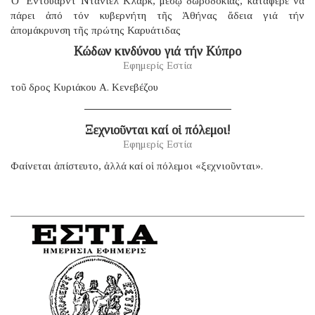
Ὁ Ἔντουαρντ Ντάνιελ Κλάρκ, μέσῳ δωροδοκίας, κατάφερε νά
πάρει ἀπό τόν κυβερνήτη τῆς Ἀθήνας ἄδεια γιά τήν
ἀπομάκρυνση τῆς πρώτης Καρυάτιδας
Κώδων κινδύνου γιά τήν Κύπρο
Εφημερίς Εστία
τοῦ δρος Κυριάκου Α. Κενεβέζου
Ξεχνιοῦνται καί οἱ πόλεμοι!
Εφημερίς Εστία
Φαίνεται ἀπίστευτο, ἀλλά καί οἱ πόλεμοι «ξεχνιοῦνται».