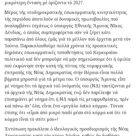
μικρότερη ἔνταση μέ ὁρίζοντα τό 2027.
Μέρος τῆς νεοδημοκρατικῆς ἐσωκομματικῆς κινητικότητας
τῆς περιόδου ἀποτελοῦν οἱ δυναμικές πρωτοβουλίες πού
ἀναλαμβάνει ἐσχάτως ὁ ὑπουργός Ἐθνικῆς Ἄμυνας Νῖκος
Δένδιας, ὁ ὁποῖος συμπεριφέρεται σάν νά ξέρει κάτι
παραπάνω ἀπό ὅλους ἐμᾶς γιά τό μέλλον πού ἔρχεται μετά τόν
Ἰούνιο. Παρακολουθοῦμε πολλά χρόνια τίς προσεκτικές
δημόσιες ἐσωκομματικές τοποθετήσεις τοῦ Κερκυραίου
πολιτικοῦ καί δέν μποροῦμε νά μήν σημειώσουμε ὅτι ἡ ὁμιλία
πού ἐκφώνησε στήν κοπή τῆς πίττας τῆς νομαρχιακῆς
ἐπιτροπῆς τῆς Νέας Δημοκρατίας στήν Βέροια εἶναι πολλά
βήματα μπροστά γιά τά μέτρα του. Ὁ ὑπουργός Ἄμυνας εἶπε
μέ νόημα ὅτι τά ἀρχικά τοῦ ὀνόματός του (ΝΔ) ταυτίζονται μέ
τά ἀρχικά τῆς Νέας Δημοκρατίας ἐνῷ δέν παρέλειψε νά
ἐπισημάνει μέ νόημα ὅτι ἡ ΝΔ παρά τίς μεταρρυθμίσεις, πρίν
καί πάνω ἀπ’ ὅλα, εἶναι ἕνα «μεγάλο λαϊκό κόμμα». Τόνισε
ἐπίσης ὅτι «εἶμαι ἀπό μικρό παιδί μέσα στό κόμμα καί ὅτι τό
κόμμα εἶναι τό σπίτι μου»!
Ἐντύπωση προκάλεσε ὁ ἰδεολογικός προσδιορισμός τῆς Νέας
Δημοκρατίας κατά τόν κύριο Δένδια, καθώς ἄν διαβάσει