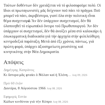
Τούτων δοθέντων δέν χρειάζεται νά τό φιλοσοφοῦμε πολύ. Οἱ
ἴδιοι οἱ πρωταγωνιστές μᾶς δείχνουν ποῦ πάει τό πρᾶγμα. Ποῦ
μπορεῖ νά πάει, ἀκριβέστερα, γιατί ὅλα στήν πολιτική εἶναι
θέμα συσχετισμῶν. Ἄν δέν ὑπάρχουν συσχετισμοί, δέν θά
ὑλοποιηθεῖ τό εὐρωπαϊκό ὄνειρο τοῦ Πρωθυπουργοῦ. Ἄν δέν
ὑπάρχουν οἱ συσχετισμοί, δέν θά ἀνοίξει μέσα στό καλοκαίρι ἡ
ἐσωκομματική διαδικασία γιά τήν ἀρχηγία στήν φιλελεύθερη
κεντροδεξιά παράταξη. Μετά ἀπό ἕξι χρόνια, πάντως, γιά
πρώτη φορά, ὑπάρχει ἀξιοσημείωτη ρευστότης καί
κινητικότης στήν Νέα Δημοκρατία.
Απόψεις
Δημήτρης Καπράνος
Κι ὕστερα μᾶς φταίει ὁ Νόλαν καί ἡ Ἑλένη…
Αυγ 09, 2026
Πρό 60 ἐτῶν
Δευτέρα, 8 Αὐγούστου 1966
Αυγ 08, 2026
Εφημερίς Εστία
Κώδων κινδύνου γιά τήν Κύπρο
Αυγ 08, 2026