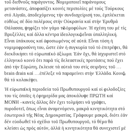
τοῦ διεθνοῦς παράγοντος. Νομιμοποιεῖ παράνομους
μετανάστες, ἀποφασίζει κοινές περιπολίες μέ τούς Τούρκους
στό Αἰγαῖο, ἀποδεχόμενος τήν συνδιαχείρισή του, ἐμπλέκεται
εὐθέως σέ δύο πολέμους στήν Οὐκρανία καί στήν Ἐρυθρά
Θάλασσα, ψηφίζει τόν γάμο τῶν ὁμοφύλων. Ἡ σχέση του μέ τίς
Βρυξέλλες καί ἄλλα κέντρα ἰδεολογικῶς εἶναι ὑπαλληλική.
Εἶναι ὑπάκουος καί ἀφοσιωμένος σέ αὐτά. Εἶναι τόση ἡ
νομιμοφροσύνη του, ὥστε ἐάν ἡ συγκυρία τοῦ τό ἐπιτρέψει, θά
διεκδικήσει τό εὐρωπαϊκό ἀξίωμα. Ἐάν ὄχι, θά ἰσχυριστεῖ στό
ἑλληνικό κοινό ὅτι παρά τίς δελεαστικές προτάσεις πού ἔχει
ἀπό τήν Εὐρώπη, ἔκλεισε τά αὐτιά του στίς σειρῆνες τοῦ …
brain drain καί …ἐπέλεξε νά παραμείνει στήν Ἑλλάδα. Κοινῶς,
θά τό κολακέψει.
Ἡ εὐρωπαϊκή περιοδεία τοῦ Πρωθυπουργοῦ καί οἱ φιλοδοξίες
του τίς ὁποῖες ἡ ἐφημερίδα μας ἀποκάλυψε ΠΡΩΤΗ καί
ΜΟΝΗ –κανείς ἄλλος δέν ἔχει τολμήσει νά γράψει,
πυροδοτεῖ, ὅπως εἶναι ἀναμενόμενο, μακρά κινητικότητα στό
ἐσωτερικό τῆς Νέας Δημοκρατίας. Γράφουμε μακρά, διότι ἐάν
δέν εὐοδωθεῖ τό σχέδιο τοῦ Πρωθυπουργοῦ, τό θέμα θά
κλείσει ὡς πρός αὐτόν, ἀλλά ἡ κινητικότητα θά συνεχιστεῖ μέ