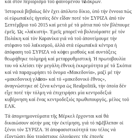
καί στόν περιορισμό τοῦ φαινομένου τῶν ἄκρων.
Ἱστορικά βεβαίως δέν ἔχει ἀπόλυτο δίκιο, ὑπό τήν ἔννοια πώς
οἱ εὐρωπαϊκές ἡγεσίες δέν εἶδαν ποτέ τόν ΣΥΡΙΖΑ ἀπό τόν
Σεπτέμβριο τοῦ 2015 καί μετά μέ τά μάτια πού τόν βλέπουμε
ἐμεῖς. Ὡς «λαϊκιστή». Ἐμεῖς μπορεῖ νά βολευόμαστε μέ τόν
Πολάκη καί τόν Καρανίκα γιά νά τοῦ ἀπονείμουμε τήν
στέφανο τοῦ λαϊκισμοῦ, ἀλλά στά εὐρωπαϊκά κέντρα ἡ
ἀπόφαση τοῦ ΣΥΡΙΖΑ νά κόψει μισθούς καί συντάξεις
θεωρήθηκε τολμηρή καί μεταρρυθμιστική. Ἡ πρωτοβουλία
του νά κλείσει τήν μεγάλη ἐθνική ἐκκρεμότητα μέ τά Σκόπια
καί νά παραχωρήσει τό ὄνομα «Μακεδονία», μαζί μέ τήν
«μακεδονική γλῶσσα» καί τό «μακεδονικό ἔθνος»,
ἀναγνώστηκε σέ ξένα κέντρα ὡς Realpolitik, τήν ὁποία δέν
εἶχε ποτέ τήν τόλμη νά ἐπιχειρήσει μία κεντροδεξιά
κυβέρνηση καί ἕνας κεντροδεξιός πρωθυπουργός, μέλος τοῦ
ΕΛΚ.
Τά ἀπομνημονεύματα τῆς Μέρκελ ἔρχονται καί θά
δικαιώσουν αὐτήν μας τήν ἐκτίμηση, γιά τό πῶς ἔβλεπαν οἱ
ξένοι τόν ΣΥΡΙΖΑ. Ἡ ἀποφασιστικότητά του τέλος νά
ἐξοντώσει δύο τεράστιους ὀλιγάρχες τῆς ἐποχῆς