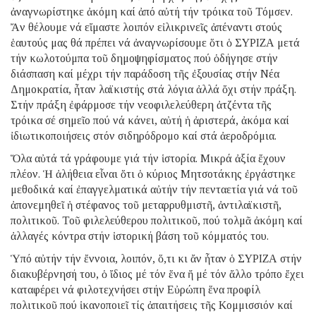
ἀναγνωρίστηκε ἀκόμη καί ἀπό αὐτή τήν τρόικα τοῦ Τόμσεν.
Ἄν θέλουμε νά εἴμαστε λοιπόν εἰλικρινεῖς ἀπέναντι στούς
ἑαυτούς μας θά πρέπει νά ἀναγνωρίσουμε ὅτι ὁ ΣΥΡΙΖΑ μετά
τήν κωλοτούμπα τοῦ δημοψηφίσματος πού ὁδήγησε στήν
διάσπαση καί μέχρι τήν παράδοση τῆς ἐξουσίας στήν Νέα
Δημοκρατία, ἦταν λαϊκιστής στά λόγια ἀλλά ὄχι στήν πράξη.
Στήν πράξη ἐφάρμοσε τήν νεοφιλελεύθερη ἀτζέντα τῆς
τρόικα σέ σημεῖο πού νά κάνει, αὐτή ἡ ἀριστερά, ἀκόμα καί
ἰδιωτικοποιήσεις στόν σιδηρόδρομο καί στά ἀεροδρόμια.
Ὅλα αὐτά τά γράφουμε γιά τήν ἱστορία. Μικρά ἀξία ἔχουν
πλέον. Ἡ ἀλήθεια εἶναι ὅτι ὁ κύριος Μητσοτάκης ἐργάστηκε
μεθοδικά καί ἐπαγγελματικά αὐτήν τήν πενταετία γιά νά τοῦ
ἀπονεμηθεῖ ἡ στέφανος τοῦ μεταρρυθμιστῆ, ἀντιλαϊκιστῆ,
πολιτικοῦ. Τοῦ φιλελεύθερου πολιτικοῦ, πού τολμᾶ ἀκόμη καί
ἀλλαγές κόντρα στήν ἱστορική βάση τοῦ κόμματός του.
Ὑπό αὐτήν τήν ἔννοια, λοιπόν, ὅ,τι κι ἄν ἦταν ὁ ΣΥΡΙΖΑ στήν
διακυβέρνησή του, ὁ ἴδιος μέ τόν ἕνα ἤ μέ τόν ἄλλο τρόπο ἔχει
καταφέρει νά φιλοτεχνήσει στήν Εὐρώπη ἕνα προφίλ
πολιτικοῦ πού ἱκανοποιεῖ τίς ἀπαιτήσεις τῆς Κομμισσιόν καί