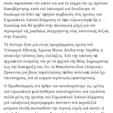
ὁποῖο παρουσίασε τόν ἑαυτό του καί τό κόμμα του ὡς πρότυπο
διακυβέρνησης κατά τοῦ λαϊκισμοῦ καί διεκδίκησε τό
δικαίωμα νά δίδει ἀφ’ ὑψηλοῦ συμβουλές στίς ἡγεσίες τοῦ
Εὐρωπαϊκοῦ Λαϊκοῦ Κόμματος ἐν ὄψει εὐρωεκλογῶν. Ὡς ὁ …
Σουσλώφ πού θά ἡγηθεῖ στήν ἰδεολογική μάχη γιά τόν
περιορισμό τῆς ραγδαίως ἀνερχόμενης νέας ταυτοτικῆς δεξιᾶς
στήν Εὐρώπη.
Τό δεύτερο ἦταν μία ἐκτός προγράμματος ὁμιλία τοῦ
Ὑπουργοῦ Ἐθνικῆς Ἄμυνας Νίκου Δένδια στήν Ἠμαθία, ἡ
ὁποία εἶχε πλεῖστες ὅσες ἐκπλήξεις. Ἀπό τήν ταύτιση τῶν
ἀρχικῶν τοῦ ὀνόματός του μέ τά ἀρχικά τῆς Νέας Δημοκρατίας
ἕως τήν διακήρυξή του, ὅτι «ἡ Μακεδονία εἶναι ἑλληνική.»
Πρόκειται γιά βίους παράλληλους τῶν δύο πολιτικῶν, ἀλλά ὄχι
ταυτόσημους, καί σέ καμμία περίπτωση ἐφαπτόμενους.
Ὁ Πρωθυπουργός στό ἄρθρο του αὐτοδιορίστηκε ὡς «μέλος
τοῦ εὐρωπαϊκοῦ φιλελεύθερου κατεστημένου» καί ἐγκάλεσε
πολλά μέλη τῆς ἡγεσίας τοῦ Εὐρωπαϊκοῦ Λαϊκοῦ Κόμματος
γιά «ἀλαζονική συμπεριφορά» ἀπέναντι στά ἀκροδεξιά
ρεύματα ἐπειδή ἀκολουθοῦν τήν λογική «ἐμεῖς καί αὐτοί» ἤ