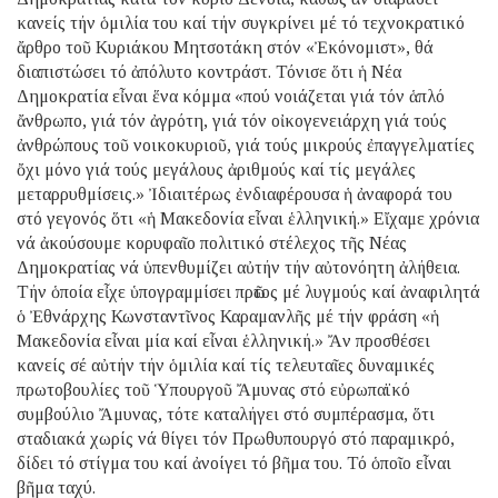
κανείς τήν ὁμιλία του καί τήν συγκρίνει μέ τό τεχνοκρατικό
ἄρθρο τοῦ Κυριάκου Μητσοτάκη στόν «Ἐκόνομιστ», θά
διαπιστώσει τό ἀπόλυτο κοντράστ. Τόνισε ὅτι ἡ Νέα
Δημοκρατία εἶναι ἕνα κόμμα «πού νοιάζεται γιά τόν ἁπλό
ἄνθρωπο, γιά τόν ἀγρότη, γιά τόν οἰκογενειάρχη γιά τούς
ἀνθρώπους τοῦ νοικοκυριοῦ, γιά τούς μικρούς ἐπαγγελματίες
ὄχι μόνο γιά τούς μεγάλους ἀριθμούς καί τίς μεγάλες
μεταρρυθμίσεις.» Ἰδιαιτέρως ἐνδιαφέρουσα ἡ ἀναφορά του
στό γεγονός ὅτι «ἡ Μακεδονία εἶναι ἑλληνική.» Εἴχαμε χρόνια
νά ἀκούσουμε κορυφαῖο πολιτικό στέλεχος τῆς Νέας
Δημοκρατίας νά ὑπενθυμίζει αὐτήν τήν αὐτονόητη ἀλήθεια.
Τήν ὁποία εἶχε ὑπογραμμίσει πρῶτος μέ λυγμούς καί ἀναφιλητά
ὁ Ἐθνάρχης Κωνσταντῖνος Καραμανλῆς μέ τήν φράση «ἡ
Μακεδονία εἶναι μία καί εἶναι ἑλληνική.» Ἄν προσθέσει
κανείς σέ αὐτήν τήν ὁμιλία καί τίς τελευταῖες δυναμικές
πρωτοβουλίες τοῦ Ὑπουργοῦ Ἄμυνας στό εὐρωπαϊκό
συμβούλιο Ἄμυνας, τότε καταλήγει στό συμπέρασμα, ὅτι
σταδιακά χωρίς νά θίγει τόν Πρωθυπουργό στό παραμικρό,
δίδει τό στίγμα του καί ἀνοίγει τό βῆμα του. Τό ὁποῖο εἶναι
βῆμα ταχύ.