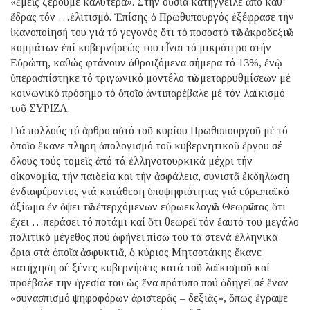
«ἐμεῖς ξέρουμε καλύτερα». Στήν οὐσία κατήγγειλε ἀπό καθ’
ἕδρας τόν …ἐλιτισμό. Ἐπίσης ὁ Πρωθυπουργός ἐξέφρασε τήν
ἱκανοποίησή του γιά τό γεγονός ὅτι τό ποσοστό τῶν ἀκροδεξιῶν
κομμάτων ἐπί κυβερνήσεώς του εἶναι τό μικρότερο στήν
Εὐρώπη, καθώς φτάνουν ἀθροιζόμενα σήμερα τό 13%, ἐνῷ
ὑπερασπίστηκε τό τριγωνικό μοντέλο τῶν μεταρρυθμίσεων μέ
κοινωνικό πρόσημο τό ὁποῖο ἀντιπαρέβαλε μέ τόν λαϊκισμό
τοῦ ΣΥΡΙΖΑ.
Γιά πολλούς τό ἄρθρο αὐτό τοῦ κυρίου Πρωθυπουργοῦ μέ τό
ὁποῖο ἔκανε πλήρη ἀπολογισμό τοῦ κυβερνητικοῦ ἔργου σέ
ὅλους τούς τομεῖς ἀπό τά ἑλληνοτουρκικά μέχρι τήν
οἰκονομία, τήν παιδεία καί τήν ἀσφάλεια, συνιστᾶ ἐκδήλωση
ἐνδιαφέροντος γιά κατάθεση ὑποψηφιότητας γιά εὐρωπαϊκό
ἀξίωμα ἐν ὄψει τῶν ἐπερχόμενων εὐρωεκλογῶν. Θεωρῶντας ὅτι
ἔχει …περάσει τό ποτάμι καί ὅτι θεωρεῖ τόν ἐαυτό του μεγάλο
πολιτικό μέγεθος πού ἀφήνει πίσω του τά στενά ἑλληνικά
ὅρια στά ὁποῖα ἀσφυκτιᾶ, ὁ κύριος Μητσοτάκης ἔκανε
κατήχηση σέ ξένες κυβερνήσεις κατά τοῦ λαϊκισμοῦ καί
προέβαλε τήν ἡγεσία του ὡς ἕνα πρότυπο πού ὁδηγεῖ σέ ἕναν
«συνασπισμό ψηφοφόρων ἀριστερᾶς – δεξιᾶς», ὅπως ἔγραψε