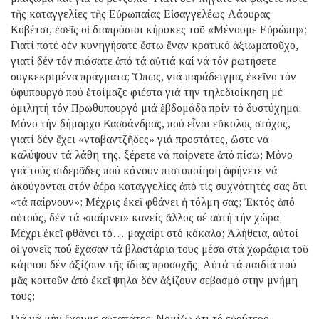
τῆς καταγγελίες τῆς Εὐρωπαίας Εἰσαγγελέως Λάουρας
Κοβέτσι, ἐσεῖς οἱ διαπρύσιοι κήρυκες τοῦ «Μένουμε Εὐρώπη»;
Γιατί ποτέ δέν κυνηγήσατε ἔστω ἕναν κρατικό ἀξιωματοῦχο,
γιατί δέν τόν πιάσατε ἀπό τά αὐτιά καί νά τόν ρωτήσετε
συγκεκριμένα πράγματα; Ὅπως, γιά παράδειγμα, ἐκεῖνο τόν
ὑφυπουργό πού ἑτοίμαζε φιέστα γιά τήν τηλεδιοίκηση μέ
ὁμιλητή τόν Πρωθυπουργό μιά ἑβδομάδα πρίν τό δυστύχημα;
Μόνο τήν δήμαρχο Κασσάνδρας, πού εἶναι εὔκολος στόχος,
γιατί δέν ἔχει «νταβαντζῆδες» γιά προστάτες, ὥστε νά
καλύψουν τά λάθη της, ξέρετε νά παίρνετε ἀπό πίσω; Μόνο
γιά τούς σιδερᾶδες πού κάνουν πιστοποίηση ἀφήνετε νά
ἀκούγονται στόν ἀέρα καταγγελίες ἀπό τίς συχνότητές σας ὅτι
«τά παίρνουν»; Μέχρις ἐκεῖ φθάνει ἡ τόλμη σας; Ἐκτός ἀπό
αὐτούς, δέν τά «παίρνει» κανείς ἄλλος σέ αὐτή τήν χώρα;
Μέχρι ἐκεῖ φθάνει τό… μαχαίρι στό κόκαλο; Ἀλήθεια, αὐτοί
οἱ γονεῖς πού ἔχασαν τά βλαστάρια τους μέσα στά χωράφια τοῦ
κάμπου δέν ἀξίζουν τῆς ἴδιας προσοχῆς; Αὐτά τά παιδιά πού
μᾶς κοιτοῦν ἀπό ἐκεῖ ψηλά δέν ἀξίζουν σεβασμό στήν μνήμη
τους;
Γιά νά μήν ἔχουμε αὐταπάτες: Νομίζω ὅτι τό εὐρύτερο