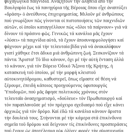
ψυχαγωγικά παιγνίδια. Ἀναζητοῦν τήν ἀλήθεια ἀπό τήν
Βουλγαρία ἕως τά πανηγύρια τῆς Βέροιας ὅπου εἶχε ἀναπτύξει
«δράση» ὁ ἀνεύθυνος ἐπιχειρηματίας. Μιλοῦν μέ ἀνθρώπους
πού γνωρίζουν πῶς γίνονται οἱ πιστοποιήσεις τῶν παιχνιδιῶν
αὐτῶν, οἱ ὁποῖοι καταγγέλλουν πώς «ὅλοι τά παίρνουν» γιά νά
δίνουν τό πράσινο φῶς. Γενικῶς τά κανάλια μᾶς ἔχουν
«λύσει» τά παιχνίδια αὐτά, τά ἔχουν ἀποσυναρμολογήσει καί
ψάχνουν μέχρι καί τήν τελευταία βίδα γιά νά ἀνακαλύψουν
γιατί χάθηκε ἔτσι ἄδικα μιά ἀνθρώπινη ζωή. Ξεσκονίζουν τά
πάντα. Ἄριστα! Τό ἴδιο κάνουν, ὄχι μέ τήν αὐτή ἔνταση ἀλλά
τό κάνουν, γιά τόν Βόρειο Ὁδικό Ἄξονα τῆς Κρήτης, ἡ
κατασκευή τοῦ ὁποίου, μέ τήν μορφή κλειστοῦ
αὐτοκινητόδρομου, καθυστερεῖ, ὅπως εἴμαστε σέ θέση νά
ξέρουμε, ἐπειδή κάποιος προηγούμενος ὑφυπουργός
Ὑποδομῶν, πού μᾶς ἄφησε πολιτικούς χρόνους στόν
τελευταῖο ἀνασχηματισμό, «δούλευε» τόν Πρωθυπουργό καί
τόν παραπλανοῦσε μέ τόν πρόχειρο σχεδιασμό πού εἶχε κάνει
ἀρχικῶς γιά τόν δρόμο. Καί ἐδῶ τά κανάλια κάνουν ἄριστα
τήν δουλειά τους. Στήνονται μέ τήν κάμερα στά ἐπικίνδυνα
σημεῖα τοῦ δρόμου καί δείχνουν τίς ἐπικίνδυνες προσπεράσεις
πού ἔχουν ὡς ἀποτέλεσμα οὐκ ὀλίγες φορές τήν αἱματοχυσία.