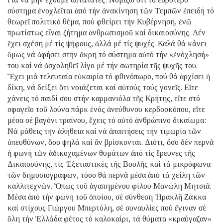
σύστημα ἐνοχλεῖται ἀπό τήν ἀνακίνηση τῶν Τεμπῶν ἐπειδή τό
θεωρεῖ πολιτικό θέμα, πού φθείρει τήν Κυβέρνηση, ἐνῶ
πρωτίστως εἶναι ζήτημα ἀνθρωπισμοῦ καί δικαιοσύνης. Δέν
ἔχει σχέση μέ τίς ψήφους, ἀλλά μέ τίς ψυχές. Καλά θά κάνει
ὅμως νά ἀφήσει στήν ἄκρη τό σύστημα αὐτό τήν «ἐνόχλησή»
του καί νά ἀσχοληθεῖ λίγο μέ τήν σωτηρία τῆς ψυχῆς του.
Ἔχει μιά τελευταία εὐκαιρία τό φθινόπωρο, πού θά ἀρχίσει ἡ
δίκη, νά δείξει ὅτι νοιάζεται καί αὐτούς τούς γονεῖς. Εἴτε
χάνεις τό παιδί σου στήν καρμανιόλα τῆς Κρήτης, εἴτε στό
σφαγεῖο τοῦ λούνα πάρκ ἑνός ἀνεύθυνου κερδοσκόπου, εἴτε
μέσα σέ βαγόνι τραίνου, ἔχεις τό αὐτό ἀνθρώπινο δικαίωμα:
Νά μάθεις τήν ἀλήθεια καί νά ἀπαιτήσεις τήν τιμωρία τῶν
ὑπευθύνων, ὅσο ψηλά καί ἄν βρίσκονται. Διότι, ὅσο δέν περνᾶ
ἡ φωνή τῶν ἀδικοχαμένων θυμάτων ἀπό τίς ἔρευνες τῆς
Δικαιοσύνης, τίς Ἐξεταστικές τῆς Βουλῆς καί τά μικρόφωνα
τῶν δημοσιογράφων, τόσο θά περνᾶ μέσα ἀπό τά χείλη τῶν
καλλιτεχνῶν. Ὅπως τοῦ ἀγαπημένου φίλου Μανώλη Μητσιᾶ.
Μέσα ἀπό τήν φωνή τοῦ ὁποίου, σέ σύνθεση Ἡρακλῆ Ζάκκα
καί στίχους Γιώργου Μπερτόλη, σέ συναυλίες πού ἔγιναν σέ
ὅλη τήν Ἑλλάδα φέτος τό καλοκαίρι, τά θύματα «κραύγαζαν»