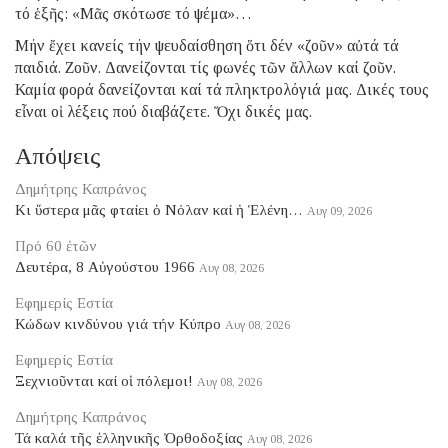
τό ἑξῆς: «Μᾶς σκότωσε τό ψέμα»…
Μήν ἔχει κανείς τήν ψευδαίσθηση ὅτι δέν «ζοῦν» αὐτά τά
παιδιά. Ζοῦν. Δανείζονται τίς φωνές τῶν ἄλλων καί ζοῦν.
Καμία φορά δανείζονται καί τά πληκτρολόγιά μας. Δικές τους
εἶναι οἱ λέξεις πού διαβάζετε. Ὄχι δικές μας.
Απόψεις
Δημήτρης Καπράνος
Κι ὕστερα μᾶς φταίει ὁ Νόλαν καί ἡ Ἑλένη…
Αυγ 09, 2026
Πρό 60 ἐτῶν
Δευτέρα, 8 Αὐγούστου 1966
Αυγ 08, 2026
Εφημερίς Εστία
Κώδων κινδύνου γιά τήν Κύπρο
Αυγ 08, 2026
Εφημερίς Εστία
Ξεχνιοῦνται καί οἱ πόλεμοι!
Αυγ 08, 2026
Δημήτρης Καπράνος
Τά καλά τῆς ἑλληνικῆς Ὀρθοδοξίας
Αυγ 08, 2026