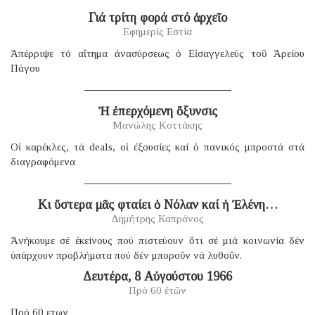
Γιά τρίτη φορά στό ἀρχεῖο
Εφημερίς Εστία
Ἀπέρριψε τό αἴτημα ἀνασύρσεως ὁ Εἰσαγγελεύς τοῦ Ἀρείου
Πάγου
Ἡ ἐπερχόμενη ὄξυνσις
Μανώλης Κοττάκης
Οἱ καρέκλες, τά deals, οἱ ἐξουσίες καί ὁ πανικός μπροστά στά
διαγραφόμενα
Κι ὕστερα μᾶς φταίει ὁ Νόλαν καί ἡ Ἑλένη…
Δημήτρης Καπράνος
Ἀνήκουμε σέ ἐκείνους πού πιστεύουν ὅτι σέ μιά κοινωνία δέν
ὑπάρχουν προβλήματα πού δέν μποροῦν νά λυθοῦν.
Δευτέρα, 8 Αὐγούστου 1966
Πρό 60 ἐτῶν
Πρό 60 ετων