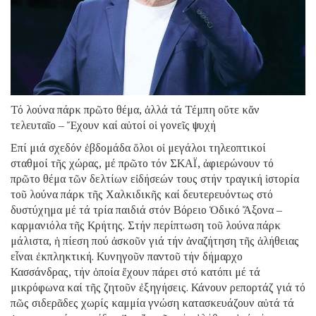
Τό λούνα πάρκ πρῶτο θέμα, ἀλλά τά Τέμπη οὔτε κἄν
τελευταῖο – Ἔχουν καί αὐτοί οἱ γονεῖς ψυχή
Eπί μιά σχεδόν ἑβδομάδα ὅλοι οἱ μεγάλοι τηλεοπτικοί
σταθμοί τῆς χώρας, μέ πρῶτο τόν ΣΚΑΪ, ἀφιερώνουν τό
πρῶτο θέμα τῶν δελτίων εἰδήσεών τους στήν τραγική ἱστορία
τοῦ λούνα πάρκ τῆς Χαλκιδικῆς καί δευτερευόντως στό
δυστύχημα μέ τά τρία παιδιά στόν Βόρειο Ὁδικό Ἄξονα –
καρμανιόλα τῆς Κρήτης. Στήν περίπτωση τοῦ λούνα πάρκ
μάλιστα, ἡ πίεση πού ἀσκοῦν γιά τήν ἀναζήτηση τῆς ἀλήθειας
εἶναι ἐκπληκτική. Κυνηγοῦν παντοῦ τήν δήμαρχο
Κασσάνδρας, τήν ὁποία ἔχουν πάρει στό κατόπι μέ τά
μικρόφωνα καί τῆς ζητοῦν ἐξηγήσεις. Κάνουν ρεπορτάζ γιά τό
πῶς σιδερᾶδες χωρίς καμμία γνώση κατασκευάζουν αὐτά τά