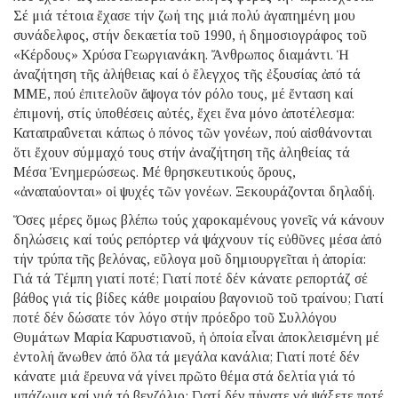
Σέ μιά τέτοια ἔχασε τήν ζωή της μιά πολύ ἀγαπημένη μου
συνάδελφος, στήν δεκαετία τοῦ 1990, ἡ δημοσιογράφος τοῦ
«Κέρδους» Χρύσα Γεωργιανάκη. Ἄνθρωπος διαμάντι. Ἡ
ἀναζήτηση τῆς ἀλήθειας καί ὁ ἔλεγχος τῆς ἐξουσίας ἀπό τά
ΜΜΕ, πού ἐπιτελοῦν ἄψογα τόν ρόλο τους, μέ ἔνταση καί
ἐπιμονή, στίς ὑποθέσεις αὐτές, ἔχει ἕνα μόνο ἀποτέλεσμα:
Καταπραΰνεται κάπως ὁ πόνος τῶν γονέων, πού αἰσθάνονται
ὅτι ἔχουν σύμμαχό τους στήν ἀναζήτηση τῆς ἀληθείας τά
Μέσα Ἐνημερώσεως. Μέ θρησκευτικούς ὅρους,
«ἀναπαύονται» οἱ ψυχές τῶν γονέων. Ξεκουράζονται δηλαδή.
Ὅσες μέρες ὅμως βλέπω τούς χαροκαμένους γονεῖς νά κάνουν
δηλώσεις καί τούς ρεπόρτερ νά ψάχνουν τίς εὐθῦνες μέσα ἀπό
τήν τρύπα τῆς βελόνας, εὔλογα μοῦ δημιουργεῖται ἡ ἀπορία:
Γιά τά Τέμπη γιατί ποτέ; Γιατί ποτέ δέν κάνατε ρεπορτάζ σέ
βάθος γιά τίς βίδες κάθε μοιραίου βαγονιοῦ τοῦ τραίνου; Γιατί
ποτέ δέν δώσατε τόν λόγο στήν πρόεδρο τοῦ Συλλόγου
Θυμάτων Μαρία Καρυστιανοῦ, ἡ ὁποία εἶναι ἀποκλεισμένη μέ
ἐντολή ἄνωθεν ἀπό ὅλα τά μεγάλα κανάλια; Γιατί ποτέ δέν
κάνατε μιά ἔρευνα νά γίνει πρῶτο θέμα στά δελτία γιά τό
μπάζωμα καί γιά τό βενζόλιο; Γιατί δέν πήγατε νά ψάξετε ποτέ