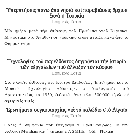
Ὑπερπτήσεις πάνω ἀπό νησιά καί παραβιάσεις ἄρχισε
ξανά ἡ Τουρκία
Εφημερίς Εστία
Μία ἡμέρα μετά τήν ἐπίσκεψη τοῦ Πρωθυπουργοῦ Κυριάκου
Μητσοτάκη στό Ἀγαθονήσι, τουρκικό drone πέταξε πάνω ἀπό τό
Φαρμακονήσι
Τεχνολογίες τοῦ παρελθόντος διηγοῦνται τήν ἱστορία
τῶν «ἐργαλείων πού ἄλλαξαν τόν κόσμο»
Εφημερίς Εστία
Στό πλαίσιο ἐκθέσεως στό Κέντρο Διαδόσεως Ἐπιστημῶν καί τό
Μουσεῖο Τεχνολογίας «Νόησις», ὁ ὑπολογιστής τοῦ
Ἀριστοτελείου, τό 1959, ἐκόστιζε ἄνω τῶν. 500.000 εὐρώ, σέ
σημερινές τιμές
Ἐρωτήματα συγκυριαρχίας γιά τό καλώδιο στό Αἰγαῖο
Εφημερίς Εστία
Θολές ἡ συμφωνία πού ὑπέγραψε ὁ Πρωθυπουργός μέ τήν
γαλλική Μeridiam καί ἡ τριμερής ΑΔΜΗΕ - GSI - Nexans