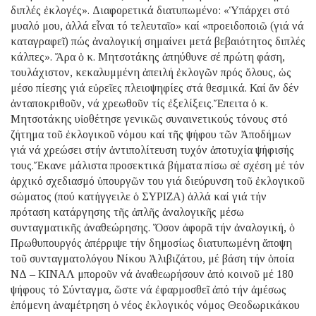
διπλές ἐκλογές». Διαφορετικά διατυπωμένο: «Ὑπάρχει στό
μυαλό μου, ἀλλά εἶναι τό τελευταῖο» καί «προειδοποιῶ (γιά νά
καταγραφεῖ) πώς ἀναλογική σημαίνει μετά βεβαιότητος διπλές
κάλπες». Ἄρα ὁ κ. Μητσοτάκης ἀπηύθυνε σέ πρώτη φάση,
τουλάχιστον, κεκαλυμμένη ἀπειλή ἐκλογῶν πρός ὅλους, ὡς
μέσο πίεσης γιά εὐρεῖες πλειοψηφίες στά θεσμικά. Καί ἄν δέν
ἀνταποκριθοῦν, νά χρεωθοῦν τίς ἐξελίξεις.Ἔπειτα ὁ κ.
Μητσοτάκης υἱοθέτησε γενικῶς συναινετικούς τόνους στό
ζήτημα τοῦ ἐκλογικοῦ νόμου καί τῆς ψήφου τῶν Ἀποδήμων
γιά νά χρεώσει στήν ἀντιπολίτευση τυχόν ἀποτυχία ψήφισής
τους.Ἔκανε μάλιστα προσεκτικά βήματα πίσω σέ σχέση μέ τόν
ἀρχικό σχεδιασμό ὑπουργῶν του γιά διεύρυνση τοῦ ἐκλογικοῦ
σώματος (πού κατήγγειλε ὁ ΣΥΡΙΖΑ) ἀλλά καί γιά τήν
πρόταση κατάργησης τῆς ἁπλῆς ἀναλογικῆς μέσω
συνταγματικῆς ἀναθεώρησης. Ὅσον ἀφορᾶ τήν ἀναλογική, ὁ
Πρωθυπουργός ἀπέρριψε τήν δημοσίως διατυπωμένη ἄποψη
τοῦ συνταγματολόγου Νίκου Ἀλιβιζάτου, μέ βάση τήν ὁποία
ΝΔ – ΚΙΝΑΛ μποροῦν νά ἀναθεωρήσουν ἀπό κοινοῦ μέ 180
ψήφους τό Σύνταγμα, ὥστε νά ἐφαρμοσθεῖ ἀπό τήν ἀμέσως
ἑπόμενη ἀναμέτρηση ὁ νέος ἐκλογικός νόμος Θεοδωρικάκου