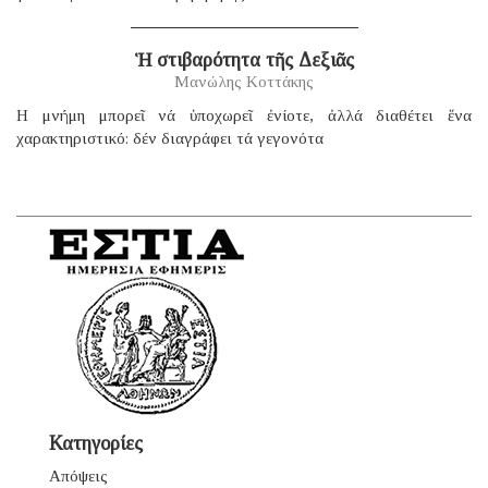
Ἡ στιβαρότητα τῆς Δεξιᾶς
Μανώλης Κοττάκης
H μνήμη μπορεῖ νά ὑποχωρεῖ ἐνίοτε, ἀλλά διαθέτει ἕνα
χαρακτηριστικό: δέν διαγράφει τά γεγονότα
Κατηγορίες
Απόψεις