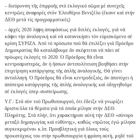
– διεύρυνση τῆς ἐπιρροῆς στό ἐκλογικό σῶμα μέ συνεχεῖς
κεντρῶες ἀναφορές στόν Ἐλευθέριο Βενιζέλο (ἔκανε καί στήν
ΔΕΘ μετά τίς προγραμματικές)
– ἀρχές 2020 λήψη ἀποφάσεως γιά διπλές ἐκλογές, γιά νά
κάψει τήν ἀναλογική καί νά κατανικήσει τόν εὑρισκόμενο σέ
κρίση ΣΥΡΙΖΑ. Ἀπό τό πρόσωπο πού θά ἐπιλέξει γιά Πρόεδρο
Δημοκρατίας θά καταλάβουμε ἄν σκέφτεται νά πάει σέ
πρόωρες ἐκλογές τό 2020. Ὁ Πρόεδρος θά εἶναι
κεντροαριστερός, ἄν ἡ ἥσσων ἀντιπολίτευση βοηθήσει στήν
ἐπιχείρηση κατάργησης τῆς ἁπλῆς ἀναλογικῆς. Θά γίνει
ἀνταλλαγή. Ὁ Πρόεδρος θά εἶναι κεντροδεξιός, ἄν ἀποτύχει ἡ
ἀπόπειρα κατάργησης τῆς ἁπλῆς ἀναλογικῆς καί ὁδηγηθοῦμε
σέ ἐκλογές ὑπερ-συσπείρωσης.
Υ.Γ.: Στά σύν τοῦ Πρωθυπουργοῦ, ὅτι ἔδειξε νά γνωρίζει
ἄριστα ὅλα τά θέματα γιά τά ὁποῖα μίλησε στήν ΔΕΘ.
Πληρότης. Στά πλήν, ὅτι χαρακτήρισε αὐτή τήν ΔΕΘ «σύνορο
μεταξύ δημαγωγίας καί εὐθύνης», καθώς «πρῶτος ἐγώ μίλησα
συγκεκριμένα» κ.λπ. Προσβλητική γιά ὅλους τούς
προκατόχους του στήν πρωθυπουργία ἡ φράση αὐτή, μηδέ τοῦ