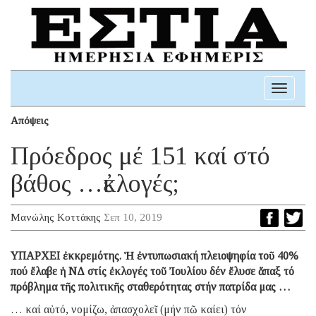
Toggle
navigati
Απόψεις
Πρόεδρος μέ 151 καί στό
βάθος …ἐκλογές;
Μανώλης Κοττάκης
Σεπ 10, 2019
ΥΠΑΡΧΕΙ ἐκκρεμότης. Ἡ ἐντυπωσιακή πλειοψηφία τοῦ 40%
πού ἔλαβε ἡ ΝΔ στίς ἐκλογές τοῦ Ἰουλίου δέν ἔλυσε ἅπαξ τό
πρόβλημα τῆς πολιτικῆς σταθερότητας στήν πατρίδα μας …
… καί αὐτό, νομίζω, ἀπασχολεῖ (μήν πῶ καίει) τόν