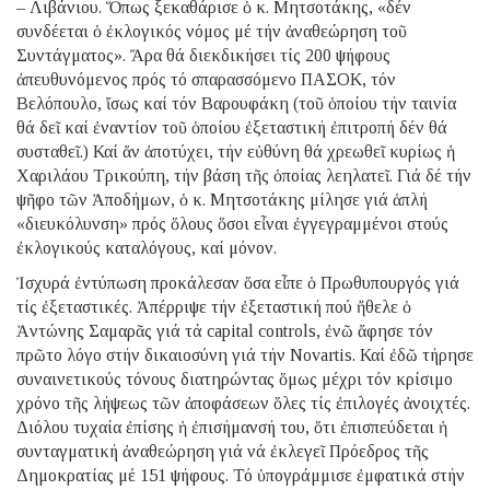
– Λιβάνιου. Ὅπως ξεκαθάρισε ὁ κ. Μητσοτάκης, «δέν
συνδέεται ὁ ἐκλογικός νόμος μέ τήν ἀναθεώρηση τοῦ
Συντάγματος». Ἄρα θά διεκδικήσει τίς 200 ψήφους
ἀπευθυνόμενος πρός τό σπαρασσόμενο ΠΑΣΟΚ, τόν
Βελόπουλο, ἴσως καί τόν Βαρουφάκη (τοῦ ὁποίου τήν ταινία
θά δεῖ καί ἐναντίον τοῦ ὁποίου ἐξεταστική ἐπιτροπή δέν θά
συσταθεῖ.) Καί ἄν ἀποτύχει, τήν εὐθύνη θά χρεωθεῖ κυρίως ἡ
Χαριλάου Τρικούπη, τήν βάση τῆς ὁποίας λεηλατεῖ. Γιά δέ τήν
ψῆφο τῶν Ἀποδήμων, ὁ κ. Μητσοτάκης μίλησε γιά ἁπλή
«διευκόλυνση» πρός ὅλους ὅσοι εἶναι ἐγγεγραμμένοι στούς
ἐκλογικούς καταλόγους, καί μόνον.
Ἰσχυρά ἐντύπωση προκάλεσαν ὅσα εἶπε ὁ Πρωθυπουργός γιά
τίς ἐξεταστικές. Ἀπέρριψε τήν ἐξεταστική πού ἤθελε ὁ
Ἀντώνης Σαμαρᾶς γιά τά capital controls, ἐνῶ ἄφησε τόν
πρῶτο λόγο στήν δικαιοσύνη γιά τήν Νovartis. Καί ἐδῶ τήρησε
συναινετικούς τόνους διατηρώντας ὅμως μέχρι τόν κρίσιμο
χρόνο τῆς λήψεως τῶν ἀποφάσεων ὅλες τίς ἐπιλογές ἀνοιχτές.
Διόλου τυχαία ἐπίσης ἡ ἐπισήμανσή του, ὅτι ἐπισπεύδεται ἡ
συνταγματική ἀναθεώρηση γιά νά ἐκλεγεῖ Πρόεδρος τῆς
Δημοκρατίας μέ 151 ψήφους. Τό ὑπογράμμισε ἐμφατικά στήν