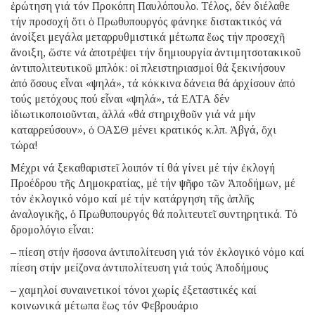
ἐρώτηση γιά τόν Προκόπη Παυλόπουλο. Τέλος, δέν διέλαθε
τήν προσοχή ὅτι ὁ Πρωθυπουργός φάνηκε διστακτικός νά
ἀνοίξει μεγάλα μεταρρυθμιστικά μέτωπα ἕως τήν προσεχῆ
ἄνοιξη, ὥστε νά ἀποτρέψει τήν δημιουργία ἀντιμητσοτακικοῦ
ἀντιπολιτευτικοῦ μπλόκ: oἱ πλειστηριασμοί θά ξεκινήσουν
ἀπό ὅσους εἶναι «ψηλά», τά κόκκινα δάνεια θά ἀρχίσουν ἀπό
τούς μετόχους πού εἶναι «ψηλά», τά ΕΛΤΑ δέν
ἰδιωτικοποιοῦνται, ἀλλά «θά στηριχθοῦν γιά νά μήν
καταρρεύσουν», ὁ ΟΑΣΘ μένει κρατικός κ.λπ. Ἀβγά, ὄχι
τώρα!
Μέχρι νά ξεκαθαριστεῖ λοιπόν τί θά γίνει μέ τήν ἐκλογή
Προέδρου τῆς Δημοκρατίας, μέ τήν ψῆφο τῶν Ἀποδήμων, μέ
τόν ἐκλογικό νόμο καί μέ τήν κατάργηση τῆς ἁπλῆς
ἀναλογικῆς, ὁ Πρωθυπουργός θά πολιτευτεῖ συντηρητικά. Τό
δρομολόγιο εἶναι:
– πίεση στήν ἥσσονα ἀντιπολίτευση γιά τόν ἐκλογικό νόμο καί
πίεση στήν μείζονα ἀντιπολίτευση γιά τούς Ἀποδήμους
– χαμηλοί συναινετικοί τόνοι χωρίς ἐξεταστικές καί
κοινωνικά μέτωπα ἕως τόν Φεβρουάριο