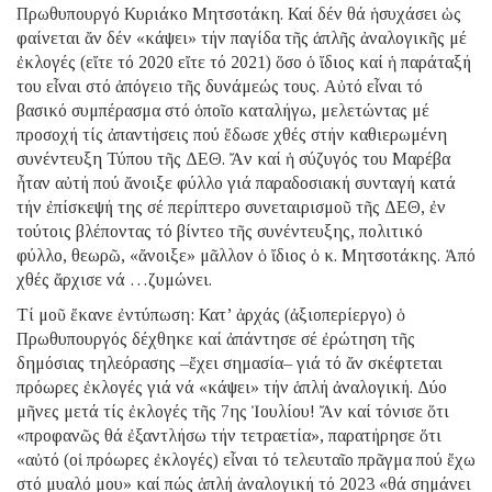
Πρωθυπουργό Κυριάκο Μητσοτάκη. Καί δέν θά ἡσυχάσει ὡς
φαίνεται ἄν δέν «κάψει» τήν παγίδα τῆς ἁπλῆς ἀναλογικῆς μέ
ἐκλογές (εἴτε τό 2020 εἴτε τό 2021) ὅσο ὁ ἴδιος καί ἡ παράταξή
του εἶναι στό ἀπόγειο τῆς δυνάμεώς τους. Αὐτό εἶναι τό
βασικό συμπέρασμα στό ὁποῖο καταλήγω, μελετώντας μέ
προσοχή τίς ἀπαντήσεις πού ἔδωσε χθές στήν καθιερωμένη
συνέντευξη Τύπου τῆς ΔΕΘ. Ἄν καί ἡ σύζυγός του Μαρέβα
ἦταν αὐτή πού ἄνοιξε φύλλο γιά παραδοσιακή συνταγή κατά
τήν ἐπίσκεψή της σέ περίπτερο συνεταιρισμοῦ τῆς ΔΕΘ, ἐν
τούτοις βλέποντας τό βίντεο τῆς συνέντευξης, πολιτικό
φύλλο, θεωρῶ, «ἄνοιξε» μᾶλλον ὁ ἴδιος ὁ κ. Μητσοτάκης. Ἀπό
χθές ἄρχισε νά …ζυμώνει.
Τί μοῦ ἔκανε ἐντύπωση: Κατ’ ἀρχάς (ἀξιοπερίεργο) ὁ
Πρωθυπουργός δέχθηκε καί ἀπάντησε σέ ἐρώτηση τῆς
δημόσιας τηλεόρασης –ἔχει σημασία– γιά τό ἄν σκέφτεται
πρόωρες ἐκλογές γιά νά «κάψει» τήν ἁπλή ἀναλογική. Δύο
μῆνες μετά τίς ἐκλογές τῆς 7ης Ἰουλίου! Ἄν καί τόνισε ὅτι
«προφανῶς θά ἐξαντλήσω τήν τετραετία», παρατήρησε ὅτι
«αὐτό (οἱ πρόωρες ἐκλογές) εἶναι τό τελευταῖο πρᾶγμα πού ἔχω
στό μυαλό μου» καί πώς ἁπλή ἀναλογική τό 2023 «θά σημάνει