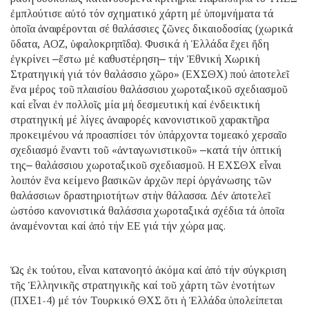
ἐμπλούτισε αὐτό τόν σχηματικό χάρτη μέ ὑπομνήματα τά
ὁποῖα ἀναφέρονται σέ θαλάσσιες ζῶνες δικαιοδοσίας (χωρικά
ὕδατα, ΑΟΖ, ὑφαλοκρηπῖδα). Φυσικά ἡ Ἑλλάδα ἔχει ἤδη
ἐγκρίνει ‒ἔστω μέ καθυστέρηση‒ τήν Ἐθνική Χωρική
Στρατηγική γιά τόν θαλάσσιο χῶρο» (EΧΣΘΧ) πού ἀποτελεῖ
ἕνα μέρος τοῦ πλαισίου θαλάσσιου χωροταξικοῦ σχεδιασμοῦ
καί εἶναι ἐν πολλοῖς μία μή δεσμευτική καί ἐνδεικτική
στρατηγική μέ λίγες ἀναφορές κανονιστικοῦ χαρακτῆρα
προκειμένου νά προασπίσει τόν ὑπάρχοντα τομεακό χερσαῖο
σχεδιασμό ἔναντι τοῦ «ἀνταγωνιστικοῦ» ‒κατά τήν ὀπτική
της‒ θαλάσσιου χωροταξικοῦ σχεδιασμοῦ. H ΕΧΣΘΧ εἶναι
λοιπόν ἕνα κείμενο βασικῶν ἀρχῶν περί ὀργάνωσης τῶν
θαλάσσιων δραστηριοτήτων στήν θάλασσα. Δέν ἀποτελεῖ
ὡστόσο κανονιστικά θαλάσσια χωροταξικά σχέδια τά ὁποῖα
ἀναμένονται καί ἀπό τήν ΕΕ γιά τήν χώρα μας.
Ὡς ἐκ τούτου, εἶναι κατανοητό ἀκόμα καί ἀπό τήν σύγκριση
τῆς Ἑλληνικῆς στρατηγικῆς καί τοῦ χάρτη τῶν ἑνοτήτων
(ΠΧΕ1-4) μέ τόν Τουρκικό ΘΧΣ ὅτι ἡ Ἑλλάδα ὑπολείπεται