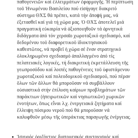
παθογενειῶν καί ἐλλειμμάτων ἐφαρμογῆς. Ἡ περίπτωση
τοῦ Ἡνωμένου Βασιλείου πού εἰσήγαγε διακριτό
σύστημα ΘΧΣ θά πρέπει, κατά τήν ἄποψή μας, νά
ἐξετασθεῖ καί γιά τή χώρα μας. Ὁ ΘΧΣ ἀποτελεῖ μιά
πραγματική εὐκαιρία νά ἀξιοποιηθοῦν τά ἀρνητικά
διδάγματα ἀπό τόν χερσαῖο χωροταξικό σχεδιασμό, καί
δεδομένου τοῦ διαφορετικοῦ ἰδιοκτησιακοῦ
καθεστῶτος, νά προβεῖ ἡ χώρα σέ ἕναν στρατηγικό
ὁλοκληρωμένο σχεδιασμό ἀπαλλαγμένο ἀπό τίς
πελατειακές λογικές, τή διακριτική ἐκμετάλλευση τῆς
γεωπροσόδου καί λοιπές παθογένειες τοῦ ὑφιστάμενου
χωροταξικοῦ καί πολεοδομικοῦ σχεδιασμοῦ, πού πέραν
ὅλων τῶν ἄλλων θά μποροῦσαν νά συμβάλλουν
οὐσιαστικά στήν ἐπίλυση καίριων προβλημάτων τῶν
παράκτιων (ἠπειρωτικῶν καί νησιωτικῶν) χωρικῶν
ἑνοτήτων, ὅπως εἶναι λ.χ. ἐνεργειακά ζητήματα καί
ἔλλειψη πόσιμου νεροῦ πού θά μποροῦσαν νά
καλυφθοῦν μέσῳ τῆς ὑπεράκτιας παραγωγῆς ἐνέργειας.
Ἰσχυρός ὁριζόντιος διατομεακός συντονισμός καί