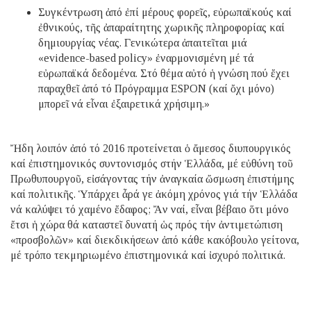
Συγκέντρωση ἀπό ἐπί μέρους φορεῖς, εὐρωπαϊκούς καί
ἐθνικούς, τῆς ἀπαραίτητης χωρικῆς πληροφορίας καί
δημιουργίας νέας. Γενικώτερα ἀπαιτεῖται μιά
«evidence-based policy» ἐναρμονισμένη μέ τά
εὐρωπαϊκά δεδομένα. Στό θέμα αὐτό ἡ γνώση πού ἔχει
παραχθεῖ ἀπό τό Πρόγραμμα ESPON (καί ὄχι μόνο)
μπορεῖ νά εἶναι ἐξαιρετικά χρήσιμη.»
Ἤδη λοιπόν ἀπό τό 2016 προτείνεται ὁ ἄμεσος διυπουργικός
καί ἐπιστημονικός συντονισμός στήν Ἑλλάδα, μέ εὐθύνη τοῦ
Πρωθυπουργοῦ, εἰσάγοντας τήν ἀναγκαία ὤσμωση ἐπιστήμης
καί πολιτικῆς. Ὑπάρχει ἆρά γε ἀκόμη χρόνος γιά τήν Ἑλλάδα
νά καλύψει τό χαμένο ἔδαφος; Ἄν ναί, εἶναι βέβαιο ὅτι μόνο
ἔτσι ἡ χώρα θά καταστεῖ δυνατή ὡς πρός τήν ἀντιμετώπιση
«προσβολῶν» καί διεκδικήσεων ἀπό κάθε κακόβουλο γείτονα,
μέ τρόπο τεκμηριωμένο ἐπιστημονικά καί ἰσχυρό πολιτικά.