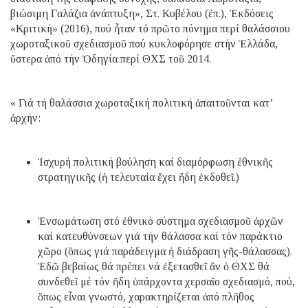
βιώσιμη Γαλάζια ἀνάπτυξη», Στ. Κυβέλου (ἐπ.), Ἐκδόσεις
«Κριτική» (2016), πού ἦταν τό πρῶτο πόνημα περί θαλάσσιου
χωροταξικοῦ σχεδιασμοῦ πού κυκλοφόρησε στήν Ἑλλάδα,
ὕστερα ἀπό τήν Ὁδηγία περί ΘΧΣ τοῦ 2014.
« Γιά τή θαλάσσια χωροταξική πολιτική ἀπαιτοῦνται κατ’
ἀρχήν:
Ἰσχυρή πολιτική βούληση καί διαμόρφωση ἐθνικῆς
στρατηγικῆς (ἡ τελευταία ἔχει ἤδη ἐκδοθεῖ.)
Ἐνσωμάτωση στό ἐθνικό σύστημα σχεδιασμοῦ ἀρχῶν
καί κατευθύνσεων γιά τήν θάλασσα καί τόν παράκτιο
χῶρο (ὅπως γιά παράδειγμα ἡ διάδραση γῆς-θάλασσας).
Ἐδῶ βεβαίως θά πρέπει νά ἐξετασθεῖ ἄν ὁ ΘΧΣ θά
συνδεθεῖ μέ τόν ἤδη ὑπάρχοντα χερσαῖο σχεδιασμό, πού,
ὅπως εἶναι γνωστό, χαρακτηρίζεται ἀπό πλῆθος