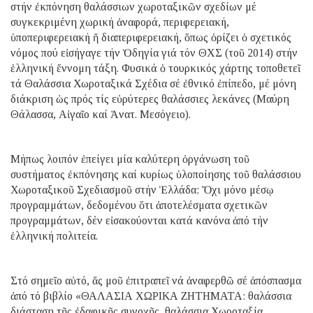
στήν ἐκπόνηση θαλάσσιων χωροταξικῶν σχεδίων μέ
συγκεκριμένη χωρική ἀναφορά, περιφερειακή,
ὑποπεριφερειακή ἤ διαπεριφερειακή, ὅπως ὁρίζει ὁ σχετικός
νόμος πού εἰσήγαγε τήν Ὁδηγία γιά τόν ΘΧΣ (τοῦ 2014) στήν
ἑλληνική ἔννομη τάξη. Φυσικά ὁ τουρκικός χάρτης τοποθετεῖ
τά Θαλάσσια Χωροταξικά Σχέδια σέ ἐθνικό ἐπίπεδο, μέ μόνη
διάκριση ὡς πρός τίς εὐρύτερες θαλάσσιες λεκάνες (Μαύρη
Θάλασσα, Αἰγαῖο καί Ἀνατ. Μεσόγειο).
Μήπως λοιπόν ἐπείγει μία καλύτερη ὀργάνωση τοῦ
συστήματος ἐκπόνησης καί κυρίως ὑλοποίησης τοῦ θαλάσσιου
Χωροταξικοῦ Σχεδιασμοῦ στήν Ἑλλάδα; Ὄχι μόνο μέσῳ
προγραμμάτων, δεδομένου ὅτι ἀποτελέσματα σχετικῶν
προγραμμάτων, δέν εἰσακούονται κατά κανόνα ἀπό τήν
ἑλληνική πολιτεία.
Στό σημεῖο αὐτό, ἄς μοῦ ἐπιτραπεῖ νά ἀναφερθῶ σέ ἀπόσπασμα
ἀπό τό βιβλίο «ΘΑΛΑΣΙΑ ΧΩΡΙΚΑ ΖΗΤΗΜΑΤΑ: θαλάσσια
διάσταση τῆς ἐδαφικῆς συνοχῆς, θαλάσσια Χωροταξία,