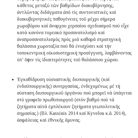
κάθετος μεταξύ τῶν βαθμίδων διακυβέρνησης,
ἀντλῶντας διδάγματα ἀπό τίς συντονιστικές καί
διακυβερνητικές παθογένειες τοῦ μέχρι σήμερα
χωροβόρου καί ἄναρχου χερσαίου σχεδιασμοῦ πού εἶχε
κατά κανόνα τομεακό προσανατολισμό καί
ἀναπροσανατολισμός πρός μιά καθαρά στρατηγική
θαλάσσια χωροταξία πού θά ἐνισχύσει καί τήν
τοποκεντρική οἰκοσυστημική προσέγγιση, λαμβάνοντας
ὑπ’ ὄψιν τίς ἰδιαιτερότητες τοῦ θαλάσσιου χώρου.
Ἐγκαθίδρυση οὐσιαστικῆς διυπουργικῆς (καί
ἐνδοϋπουργικῆς) συνεργασίας, ἐνδεχομένως μέ τή
σύσταση διυπουργικοῦ ὀργάνου πού μπορεῖ νά ὑπάγεται
στό γραφεῖο πρωθυπουργοῦ (στόν βαθμό πού τά
ζητήματα αὐτά ἐμπλέκουν ζητήματα γεωπολιτικῆς
σημασίας.) (Βλ. Kassinis 2014 καί Kyvelou κ.ἄ. 2014),
ἀσφάλειας καί ἐθνικῆς ἄμυνας.