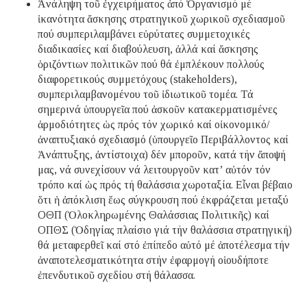
Ἀνάληψη τοῦ ἐγχειρήματος ἀπό Ὀργανισμό μέ
ἱκανότητα ἄσκησης στρατηγικοῦ χωρικοῦ σχεδιασμοῦ
πού συμπεριλαμβάνει εὐρύτατες συμμετοχικές
διαδικασίες καί διαβούλευση, ἀλλά καί ἄσκησης
ὁριζόντιων πολιτικῶν πού θά ἐμπλέκουν πολλούς
διαφορετικούς συμμετόχους (stakeholders),
συμπεριλαμβανομένου τοῦ ἰδιωτικοῦ τομέα. Τά
σημερινά ὑπουργεῖα πού ἀσκοῦν κατακερματισμένες
ἁρμοδιότητες ὡς πρός τόν χωρικό καί οἰκονομικό/
ἀναπτυξιακό σχεδιασμό (ὑπουργεῖο Περιβάλλοντος καί
Ἀνάπτυξης, ἀντίστοιχα) δέν μποροῦν, κατά τήν ἄποψή
μας, νά συνεχίσουν νά λειτουργοῦν κατ’ αὐτόν τόν
τρόπο καί ὡς πρός τή θαλάσσια χωροταξία. Εἶναι βέβαιο
ὅτι ἡ ἀπόκλιση ἕως σύγκρουση πού ἐκφράζεται μεταξύ
ΟΘΠ (Ὁλοκληρωμένης Θαλάσσιας Πολιτικῆς) καί
ΟΠΘΣ (Ὁδηγίας πλαίσιο γιά τήν θαλάσσια στρατηγική)
θά μεταφερθεῖ καί στό ἐπίπεδο αὐτό μέ ἀποτέλεσμα τήν
ἀναποτελεσματικότητα στήν ἐφαρμογή οἱουδήποτε
ἐπενδυτικοῦ σχεδίου στή θάλασσα.