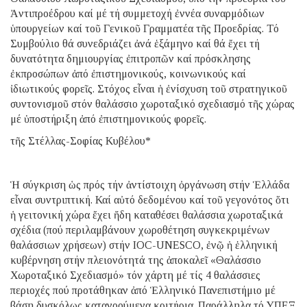
Ἀντιπροέδρου καί μέ τή συμμετοχή ἐννέα συναρμόδιων
ὑπουργείων καί τοῦ Γενικοῦ Γραμματέα τῆς Προεδρίας. Τό
Συμβούλιο θά συνεδριάζει ἀνά ἑξάμηνο καί θά ἔχει τή
δυνατότητα δημιουργίας ἐπιτροπῶν καί πρόσκλησης
ἐκπροσώπων ἀπό ἐπιστημονικούς, κοινωνικούς καί
ἰδιωτικούς φορεῖς. Στόχος εἶναι ἡ ἐνίσχυση τοῦ στρατηγικοῦ
συντονισμοῦ στόν θαλάσσιο χωροταξικό σχεδιασμό τῆς χώρας
μέ ὑποστήριξη ἀπό ἐπιστημονικούς φορεῖς.
τῆς Στέλλας-Σοφίας Κυβέλου*
Ἡ σύγκριση ὡς πρός τήν ἀντίστοιχη ὀργάνωση στήν Ἑλλάδα
εἶναι συντριπτική. Καί αὐτό δεδομένου καί τοῦ γεγονότος ὅτι
ἡ γειτονική χώρα ἔχει ἤδη καταθέσει θαλάσσια χωροταξικά
σχέδια (πού περιλαμβάνουν χωροθέτηση συγκεκριμένων
θαλάσσιων χρήσεων) στήν IOC-UNESCO, ἐνῷ ἡ ἑλληνική
κυβέρνηση στήν πλειονότητά της ἀποκαλεῖ «Θαλάσσιο
Χωροταξικό Σχεδιασμό» τόν χάρτη μέ τίς 4 θαλάσσιες
περιοχές πού προτάθηκαν ἀπό Ἑλληνικό Πανεπιστήμιο μέ
βάση δυσκόλως κατανοούμενα κριτήρια. Παράλληλα τό ΥΠΕΞ