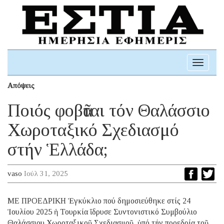
Toggle
navigati
Απόψεις
Ποιός φοβᾶται τόν Θαλάσσιο
Χωροταξικό Σχεδιασμό
στήν Ἑλλάδα;
vaso
Ιούλ 31, 2025
ΜΕ ΠΡΟΕΔΡΙΚΗ Ἐγκύκλιο πού δημοσιεύθηκε στίς 24
Ἰουλίου 2025 ἡ Τουρκία ἵδρυσε Συντονιστικό Συμβούλιο
Θαλάσσιου Χωροταξικοῦ Σχεδιασμοῦ, ὑπό τήν προεδρία τοῦ