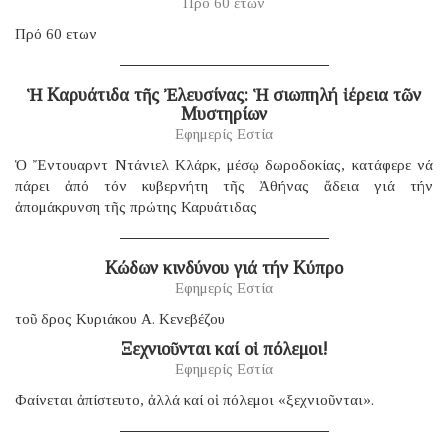
Πρό 60 ἐτῶν
Πρό 60 ετων
Ἡ Καρυάτιδα τῆς Ἐλευσίνας: Ἡ σιωπηλή ἱέρεια τῶν
Μυστηρίων
Εφημερίς Εστία
Ὁ Ἔντουαρντ Ντάνιελ Κλάρκ, μέσῳ δωροδοκίας, κατάφερε νά
πάρει ἀπό τόν κυβερνήτη τῆς Ἀθήνας ἄδεια γιά τήν
ἀπομάκρυνση τῆς πρώτης Καρυάτιδας
Κώδων κινδύνου γιά τήν Κύπρο
Εφημερίς Εστία
τοῦ δρος Κυριάκου Α. Κενεβέζου
Ξεχνιοῦνται καί οἱ πόλεμοι!
Εφημερίς Εστία
Φαίνεται ἀπίστευτο, ἀλλά καί οἱ πόλεμοι «ξεχνιοῦνται».