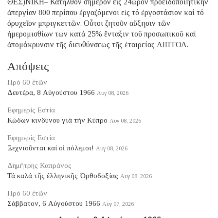
ΘΕΣ)ΝΙΚΗ– Κατῆλθον σήμερον εἰς 24ωρον προειδοποιητικήν
ἀπεργίαν 800 περίπου ἐργαζόμενοι εἰς τό ἐργοστάσιον καί τό
ὀρυχεῖον μπριγκεττῶν. Οὗτοι ζητοῦν αὔξησιν τῶν
ἡμερομισθίων των κατά 25% ἔνταξιν τοῦ προσωπικοῦ καί
ἀπομάκρυνσιν τῆς διευθύνσεως τῆς ἑταιρείας ΛΙΠΤΟΛ.
Απόψεις
Πρό 60 ἐτῶν
Δευτέρα, 8 Αὐγούστου 1966
Αυγ 08, 2026
Εφημερίς Εστία
Κώδων κινδύνου γιά τήν Κύπρο
Αυγ 08, 2026
Εφημερίς Εστία
Ξεχνιοῦνται καί οἱ πόλεμοι!
Αυγ 08, 2026
Δημήτρης Καπράνος
Τά καλά τῆς ἑλληνικῆς Ὀρθοδοξίας
Αυγ 08, 2026
Πρό 60 ἐτῶν
Σάββατον, 6 Αὐγούστου 1966
Αυγ 07, 2026