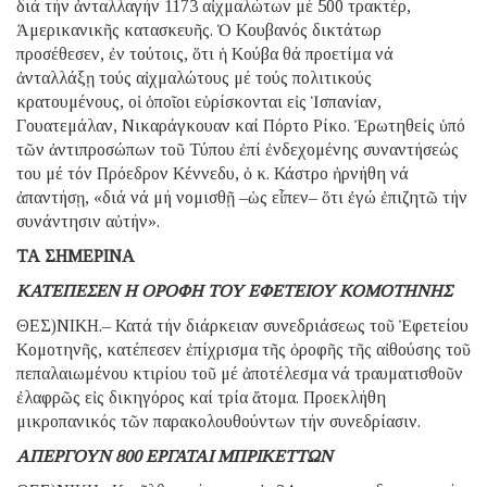
διά τήν ἀνταλλαγήν 1173 αἰχμαλώτων μέ 500 τρακτέρ,
Ἀμερικανικῆς κατασκευῆς. Ὁ Κουβανός δικτάτωρ
προσέθεσεν, ἐν τούτοις, ὅτι ἡ Κούβα θά προετίμα νά
ἀνταλλάξῃ τούς αἰχμαλώτους μέ τούς πολιτικούς
κρατουμένους, οἱ ὁποῖοι εὑρίσκονται εἰς Ἱσπανίαν,
Γουατεμάλαν, Νικαράγκουαν καί Πόρτο Ρίκο. Ἐρωτηθείς ὑπό
τῶν ἀντιπροσώπων τοῦ Τύπου ἐπί ἐνδεχομένης συναντήσεώς
του μέ τόν Πρόεδρον Κέννεδυ, ὁ κ. Κάστρο ἠρνήθη νά
ἀπαντήσῃ, «διά νά μή νομισθῇ –ὡς εἶπεν– ὅτι ἐγώ ἐπιζητῶ τήν
συνάντησιν αὐτήν».
ΤΑ ΣΗΜΕΡΙΝΑ
ΚΑΤΕΠΕΣΕΝ Η ΟΡΟΦΗ ΤΟΥ ΕΦΕΤΕΙΟΥ ΚΟΜΟΤΗΝΗΣ
ΘΕΣ)ΝΙΚΗ.– Κατά τήν διάρκειαν συνεδριάσεως τοῦ Ἐφετείου
Κομοτηνῆς, κατέπεσεν ἐπίχρισμα τῆς ὀροφῆς τῆς αἰθούσης τοῦ
πεπαλαιωμένου κτιρίου τοῦ μέ ἀποτέλεσμα νά τραυματισθοῦν
ἐλαφρῶς εἰς δικηγόρος καί τρία ἄτομα. Προεκλήθη
μικροπανικός τῶν παρακολουθούντων τήν συνεδρίασιν.
ΑΠΕΡΓΟΥΝ 800 ΕΡΓΑΤΑΙ ΜΠΡΙΚΕΤΤΩΝ