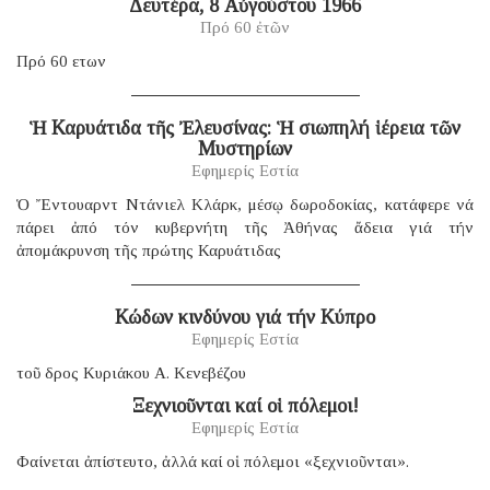
Δευτέρα, 8 Αὐγούστου 1966
Πρό 60 ἐτῶν
Πρό 60 ετων
Ἡ Καρυάτιδα τῆς Ἐλευσίνας: Ἡ σιωπηλή ἱέρεια τῶν
Μυστηρίων
Εφημερίς Εστία
Ὁ Ἔντουαρντ Ντάνιελ Κλάρκ, μέσῳ δωροδοκίας, κατάφερε νά
πάρει ἀπό τόν κυβερνήτη τῆς Ἀθήνας ἄδεια γιά τήν
ἀπομάκρυνση τῆς πρώτης Καρυάτιδας
Κώδων κινδύνου γιά τήν Κύπρο
Εφημερίς Εστία
τοῦ δρος Κυριάκου Α. Κενεβέζου
Ξεχνιοῦνται καί οἱ πόλεμοι!
Εφημερίς Εστία
Φαίνεται ἀπίστευτο, ἀλλά καί οἱ πόλεμοι «ξεχνιοῦνται».