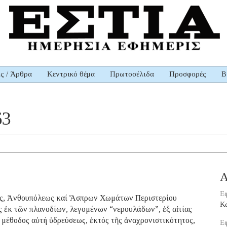
ις / Άρθρα
Κεντρικό θέμα
Πρωτοσέλιδα
Προσφορές
Β
63
Α
Εφ
ως, Ἀνθουπόλεως καί Ἄσπρων Χωμάτων Περιστερίου
Κ
ς ἐκ τῶν πλανοδίων, λεγομένων “νερουλάδων”, ἐξ αἰτίας
μέθοδος αὐτή ὑδρεύσεως, ἐκτός τῆς ἀναχρονιστικότητος,
Εφ