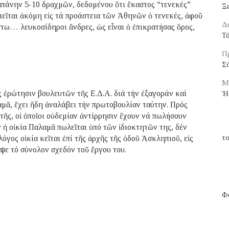
απάνην 5-10 δραχμῶν, δεδομένου ὅτι ἕκαστος “τενεκές”
Ξε
οιεῖται ἀκόμη εἰς τά προάστεια τῶν Ἀθηνῶν ὁ τενεκές, ἀφοῦ
Δ
στω… λευκοσίδηροι ἄνδρες, ὡς εἶναι ὁ ἐπικρατήσας ὅρος,
Τ
Πρ
Σ
Μ
ς ἐρώτησιν βουλευτῶν τῆς Ε.Δ.Α. διά τήν ἐξαγοράν καί
Ἡ
αμᾶ, ἔχει ἤδη ἀναλάβει τήν πρωτοβουλίαν ταύτην. Πρός
ὐτῆς, οἱ ὁποῖοι οὐδεμίαν ἀντίρρησιν ἔχουν νά πωλήσουν
ν ἡ οἰκία Παλαμᾶ πωλεῖται ὑπό τῶν ἰδιοκτητῶν της, δέν
το
όγος οἰκία κεῖται ἐπί τῆς ἀρχῆς τῆς ὁδοῦ Ἀσκληπιοῦ, εἰς
ψε τό σύνολον σχεδόν τοῦ ἔργου του.
Φα