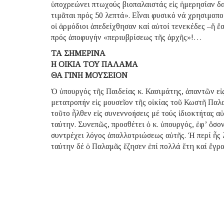
ὑποχρεώνει πτωχούς βιοπαλαιστάς εἰς ἡμερησίαν δ
τιμᾶται πρός 50 λεπτά». Εἶναι φυσικό νά χρησιμοπ
οἱ ἁρμόδιοι ἀπεδείχθησαν καί αὐτοί τενεκέδες –ἤ ἔ
πρός ἀποφυγήν «περιυβρίσεως τῆς ἀρχῆς»!…
ΤΑ ΣΗΜΕΡΙΝΑ
Η ΟΙΚΙΑ ΤΟΥ ΠΑΛΑΜΑ
ΘΑ ΓΙΝΗ ΜΟΥΣΕΙΟΝ
Ὁ ὑπουργός τῆς Παιδείας κ. Κασιμάτης, ἀπαντῶν εἰ
μετατροπήν εἰς μουσεῖον τῆς οἰκίας τοῦ Κωστῆ Παλ
τοῦτο ἦλθεν εἰς συνεννοήσεις μέ τούς ἰδιοκτήτας α
ταύτην. Συνεπῶς, προσθέτει ὁ κ. ὑπουργός, ἐφ’ ὅσο
συντρέχει λόγος ἀπαλλοτριώσεως αὐτῆς. Ἡ περί ἧς λ
ταύτην δέ ὁ Παλαμᾶς ἔζησεν ἐπί πολλά ἔτη καί ἔγρα