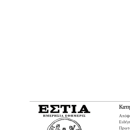
Κατη
Απόψ
Ειδήσ
Πρωτ