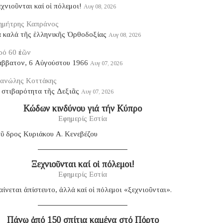
χνιοῦνται καί οἱ πόλεμοι!
Αυγ 08, 2026
ημήτρης Καπράνος
ά καλά τῆς ἑλληνικῆς Ὀρθοδοξίας
Αυγ 08, 2026
ό 60 ἐτῶν
άββατον, 6 Αὐγούστου 1966
Αυγ 07, 2026
ανώλης Κοττάκης
 στιβαρότητα τῆς Δεξιᾶς
Αυγ 07, 2026
Κώδων κινδύνου γιά τήν Κύπρο
Εφημερίς Εστία
ῦ δρος Κυριάκου Α. Κενεβέζου
Ξεχνιοῦνται καί οἱ πόλεμοι!
Εφημερίς Εστία
ίνεται ἀπίστευτο, ἀλλά καί οἱ πόλεμοι «ξεχνιοῦνται».
Πάνω ἀπό 150 σπίτια καμένα στό Πόρτο