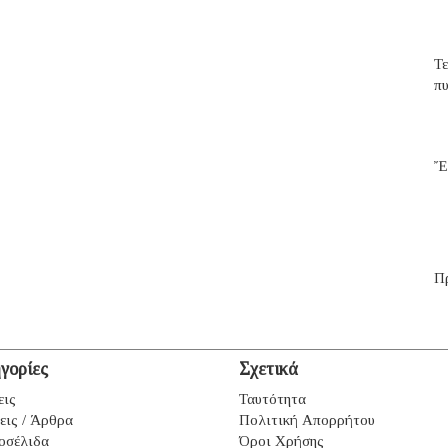
Τ
π
Ἔ
Π
γορίες
Σχετικά
εις
Ταυτότητα
εις / Άρθρα
Πολιτική Απορρήτου
οσέλιδα
Όροι Χρήσης