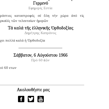
Γερμενό
Εφημερίς Εστία
εράστιες καταστροφές σέ ὅλη τήν χώρα ἀπό τίς
υρκαϊές τῶν τελευταίων ἡμερῶν
Τά καλά τῆς ἑλληνικῆς Ὀρθοδοξίας
Δημήτρης Καπράνος
χει πολλά καλά ἡ Ὀρθοδοξία
Σάββατον, 6 Αὐγούστου 1966
Πρό 60 ἐτῶν
ρό 60 ετων
Ακολουθήστε μας