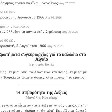
ἀρχηγός πρέπει νά εἶναι μόνον ἕνας
Αυγ 07, 2026
ό 60 ἐτῶν
άββατον, 6 Αὐγούστου 1966
Αυγ 06, 2026
ημήτρης Καπράνος
ταν ἄλλαξαν τά πάντα στήν ἐνημέρωση
Αυγ 06, 2026
ό 60 ἐτῶν
αρασκευή, 5 Αὐγούστου 1966
Αυγ 05, 2026
ρωτήματα συγκυριαρχίας γιά τό καλώδιο στό
Αἰγαῖο
Εφημερίς Εστία
ιός θά μισθώνει τά ἐρευνητικά καί ποιός θά μιλᾶ μέ
ν Τουρκία ἄν ἀπαιτεῖ ἄδειες, οἱ ἑταιρεῖες ἤ τό κράτος;
Ἡ στιβαρότητα τῆς Δεξιᾶς
Μανώλης Κοττάκης
 γεγονότα εἶναι πάντοτε ἐκεῖ γιά νά μᾶς θυμίζουν τήν
ραγματικότητα, ἀκόμα κι ἄν αὐτή ἐξωραΐζεται ἀρκετά