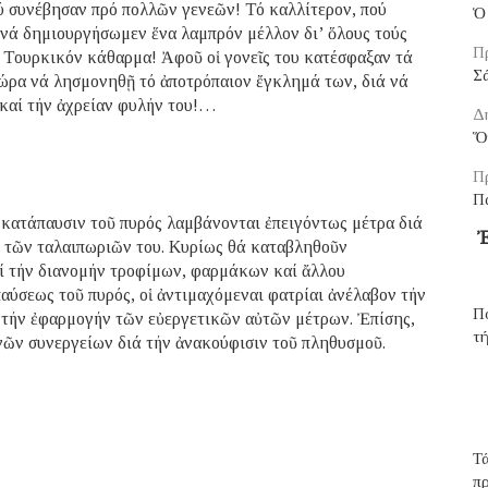
ού συνέβησαν πρό πολλῶν γενεῶν! Τό καλλίτερον, πού
Ὁ 
νά δημιουργήσωμεν ἕνα λαμπρόν μέλλον δι’ ὅλους τούς
Πρ
ό Τουρκικόν κάθαρμα! Ἀφοῦ οἱ γονεῖς του κατέσφαξαν τά
Σ
ώρα νά λησμονηθῇ τό ἀποτρόπαιον ἔγκλημά των, διά νά
 καί τήν ἀχρείαν φυλήν του!…
Δ
Ὅ
Πρ
Π
 κατάπαυσιν τοῦ πυρός λαμβάνονται ἐπειγόντως μέτρα διά
Ἐ
κ τῶν ταλαιπωριῶν του. Κυρίως θά καταβληθοῦν
ί τήν διανομήν τροφίμων, φαρμάκων καί ἄλλου
αύσεως τοῦ πυρός, οἱ ἀντιμαχόμεναι φατρίαι ἀνέλαβον τήν
Πο
 τήν ἐφαρμογήν τῶν εὐεργετικῶν αὐτῶν μέτρων. Ἐπίσης,
τή
θνῶν συνεργείων διά τήν ἀνακούφισιν τοῦ πληθυσμοῦ.
Τά
π