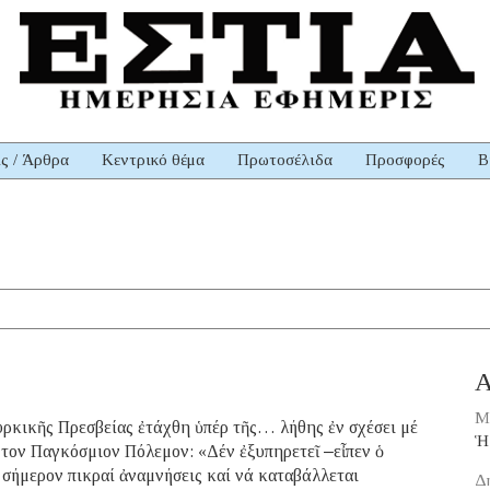
ις / Άρθρα
Κεντρικό θέμα
Πρωτοσέλιδα
Προσφορές
Β
Α
Μ
κικῆς Πρεσβείας ἐτάχθη ὑπέρ τῆς… λήθης ἐν σχέσει μέ
Ἡ
τον Παγκόσμιον Πόλεμον: «Δέν ἐξυπηρετεῖ ‒εἶπεν ὁ
σήμερον πικραί ἀναμνήσεις καί νά καταβάλλεται
Δ