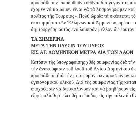
προσπάθεια ν’ ἀποδοθοῦν εὐθῦναι διά γεγονότα, π
ἔχομεν νά κάμωμεν εἶναι νά τά λησμονήσωμεν καί 
πολῖτας τῆς Τουρκίας». Πολύ ὡραῖα τά σκέπτεται τ
ἑκατομμύρια τῶν Ἑλλήνων καί Ἀρμενίων, πρέπει τ
δημιουργήσῃ αὐτός ἕνα λαμπρόν μέλλον δι’ ἑαυτόν
ΤΑ ΣΗΜΕΡΙΝΑ
ΜΕΤΑ ΤΗΝ ΠΑΥΣΙΝ ΤΟΥ ΠΥΡΟΣ
ΕΙΣ ΑΓ. ΔΟΜΗΝΙΚΟΝ ΜΕΤΡΑ ΔΙΑ ΤΟΝ ΛΑΟΝ
Κατόπιν τῆς ὑπογραφείσης χθές συμφωνίας διά τήν
τήν ἀνακούφισιν τοῦ λαοῦ τοῦ Ἁγίου Δομηνίκου ἐ
προσπάθειαι διά τήν μεταφοράν τῶν προσφύγων κα
ὑγειονομικοῦ ὑλικοῦ. Διά τῆς συμφωνίας τῆς καταπ
ὑποχρέωσιν νά διευκολύνουν καί νά βοηθήσουν εἰς
ἐξησφαλίσθη ἡ ἐλευθέρα εἴσοδος εἰς τήν πόλιν διε