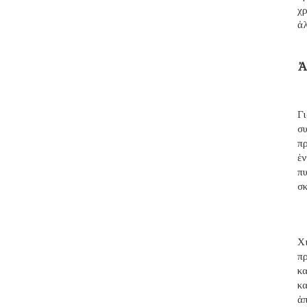
χρ
ἀ
Ἀ
Γ
σ
π
ἑ
π
σ
Χι
π
κ
κ
ἀ