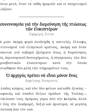
όνια μετά, ὅταν τά πάθη ἠρεμοῦν καί οἱ συσχετισμοί
λλάζουν.
συνεννοησία γιά τήν διερεύνηση τῆς πτώσεως
τῶν ἑλικοπτέρων
Εφημερίς Εστία
ιά μιάν ἀκόμη φορά ἀνεδείχθη ἡ παντελής ἔλλειψις
υντονισμοῦ τοῦ ἑλληνικοῦ κράτους, ἀκόμη καί ὅταν
ρόκειται γιά σοβαρά ζητήματα ὅπως ἡ διερεύνησις
νός ἀεροπορικοῦ δυστυχήματος, ἡ σύγκρουσις τῶν δύο
υροσβεστικῶν ἑλικοπτέρων κατά τήν ὁποία
κοτώθηκαν δύο μέλη τῶν πληρωμάτων τους.
Ὁ ἀρχηγός πρέπει νά εἶναι μόνον ἕνας
Δημήτρης Καπράνος
λιάδες κόσμος, καί τῶν δύο φύλων καί κάθε ἡλικίας –
ροφανῶς καί ὀπαδοί ἄλλων ὁμάδων τῆς Ἰταλίας–,
ατέκλυσαν τούς δρόμους γύρω ἀπό τήν ἐκκλησία, ἀλλά
αί ὅλη τήν διαδρομή, δεξιά καί ἀριστερά, σέ μεγάλη
πόσταση ἀπό τόν ναό.