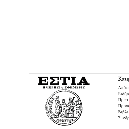
Κατη
Απόψ
Ειδήσ
Πρωτ
Προσ
Βιβλι
Συνδρ