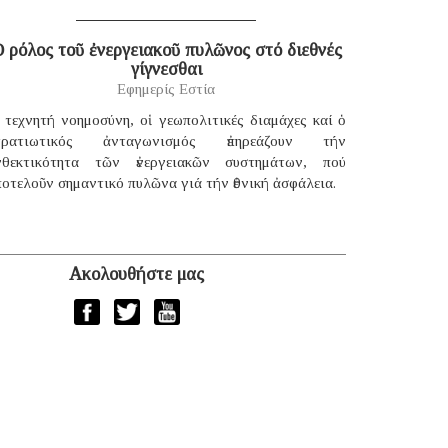
 ρόλος τοῦ ἐνεργειακοῦ πυλῶνος στό διεθνές
γίγνεσθαι
Εφημερίς Εστία
 τεχνητή νοημοσύνη, οἱ γεωπολιτικές διαμάχες καί ὁ
τρατιωτικός ἀνταγωνισμός ἐπηρεάζουν τήν
νθεκτικότητα τῶν ἐνεργειακῶν συστημάτων, πού
οτελοῦν σημαντικό πυλῶνα γιά τήν ἐθνική ἀσφάλεια.
Ακολουθήστε μας