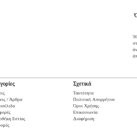
Ὁ
Ἡ
σ
ἀ
ἀπ
γορίες
Σχετικά
εις
Ταυτότητα
εις / Άρθρα
Πολιτική Απορρήτου
οσέλιδα
Όροι Χρήσης
φορές
Επικοινωνία
οθήκη Εστίας
Διαφήμιση
ομές