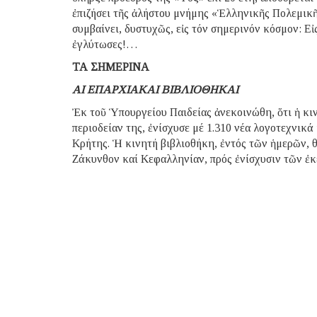
ἐπιζήσει τῆς ἀλήστου μνήμης «Ἑλληνικῆς Πολεμικ
συμβαίνει, δυστυχῶς, εἰς τόν σημερινόν κόσμον: Εἰς
ἐγλύτωσες!…
ΤΑ ΣΗΜΕΡΙΝΑ
ΑΙ ΕΠΑΡΧΙΑΚΑΙ ΒΙΒΛΙΟΘΗΚΑΙ
Ἐκ τοῦ Ὑπουργείου Παιδείας ἀνεκοινώθη, ὅτι ἡ κιν
περιοδείαν της, ἐνίσχυσε μέ 1.310 νέα λογοτεχνικά
Κρήτης. Ἡ κινητή βιβλιοθήκη, ἐντός τῶν ἡμερῶν, θ
Ζάκυνθον καί Κεφαλληνίαν, πρός ἐνίσχυσιν τῶν ἐκ