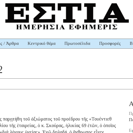
ις / Άρθρα
Κεντρικό θέμα
Πρωτοσέλιδα
Προσφορές
Β
2
Α
Π
 παρῃτήθη τοῦ ἀξιώματος τοῦ προέδρου τῆς «Τουέντιεθ
Π
ου τῆς ἑταιρείας, ὁ κ. Σκούρας, ἡλικίας 69 ἐτῶν, ὁ ὁποῖος
Εφ
 «διά λόγους ὑγείας». Ἐνῶ δηλαδή, ὁ ἄνθρωπος εἶχεν