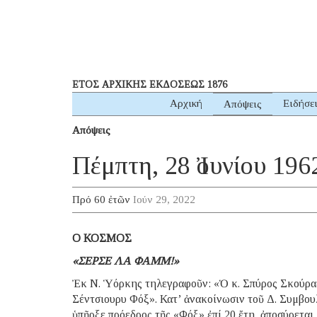
ΕΤΟΣ ΑΡΧΙΚΗΣ ΕΚΔΟΣΕΩΣ 1876
Αρχική
Ειδήσε
Απόψεις
Απόψεις
Πέμπτη, 28 Ἰουνίου 196
Πρό 60 ἐτῶν
Ιούν 29, 2022
Ο ΚΟΣΜΟΣ
«ΣΕΡΣΕ ΛΑ ΦΑΜΜ!»
Ἐκ Ν. Ὑόρκης τηλεγραφοῦν: «Ὁ κ. Σπύρος Σκούρας
Σέντσιουρυ Φόξ». Κατ’ ἀνακοίνωσιν τοῦ Δ. Συμβουλί
ὑπῆρξε πρόεδρος τῆς «Φόξ» ἐπί 20 ἔτη, ἀποσύρεται