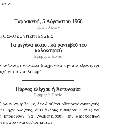
όσεων
Παρασκευή, 5 Αὐγούστου 1966
Πρό 60 ἐτῶν
 ΚΟΣΜΟΣ ΣΥΝΕΝΤΕΥΞΕΙΣ
Τα μεγάλα εικαστικά ραντεβού του
καλοκαιριού
Εφημερίς Εστία
ο καλοκαίρι αποτελεί διαχρονικά την πιο εξωστρεφή
οχή για τον πολιτισμό.
Πύργος ἐλέγχου ἡ Ἀστυνομία;
Εφημερίς Εστία
 ὅσων γνωρίζουμε, δέν διαθέτει οὔτε ἀεροναυπηγούς,
ὔτε μηχανολόγους, οὔτε ἄλλους ἐμπειρογνώμονες πού
ά μποροῦσαν νά γνωματεύσουν ἐπί ἀεροπορικῶν
τυχημάτων καί δυστυχημάτων.