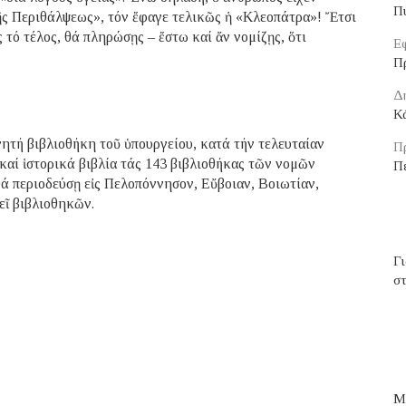
Π
ῆς Περιθάλψεως», τόν ἔφαγε τελικῶς ἡ «Κλεοπάτρα»! Ἔτσι
 τό τέλος, θά πληρώσῃς – ἔστω καί ἄν νομίζῃς, ὅτι
Εφ
Π
Δ
Κά
ητή βιβλιοθήκη τοῦ ὑπουργείου, κατά τήν τελευταίαν
Π
 καί ἱστορικά βιβλία τάς 143 βιβλιοθήκας τῶν νομῶν
Π
ά περιοδεύσῃ εἰς Πελοπόννησον, Εὔβοιαν, Βοιωτίαν,
εῖ βιβλιοθηκῶν.
Γ
στ
Μ