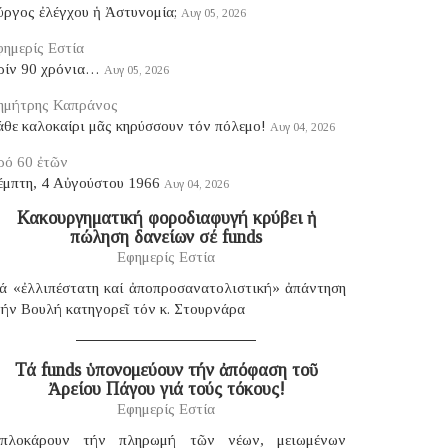
ύργος ἐλέγχου ἡ Ἀστυνομία;
Αυγ 05, 2026
ημερίς Εστία
ρίν 90 χρόνια…
Αυγ 05, 2026
ημήτρης Καπράνος
θε καλοκαίρι μᾶς κηρύσσουν τόν πόλεμο!
Αυγ 04, 2026
ρό 60 ἐτῶν
έμπτη, 4 Αὐγούστου 1966
Αυγ 04, 2026
Κακουργηματική φοροδιαφυγή κρύβει ἡ
πώληση δανείων σέ funds
Εφημερίς Εστία
ιά «ἐλλιπέστατη καί ἀποπροσανατολιστική» ἀπάντηση
ήν Βουλή κατηγορεῖ τόν κ. Στουρνάρα
Τά funds ὑπονομεύουν τήν ἀπόφαση τοῦ
Ἀρείου Πάγου γιά τούς τόκους!
Εφημερίς Εστία
πλοκάρουν τήν πληρωμή τῶν νέων, μειωμένων