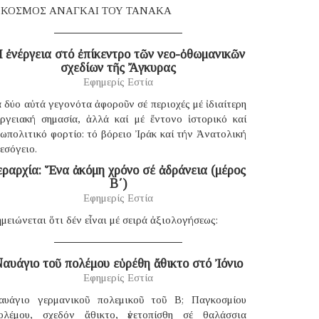
 ΚΟΣΜΟΣ ΑΝΑΓΚΑΙ ΤΟΥ ΤΑΝΑΚΑ
 ἐνέργεια στό ἐπίκεντρο τῶν νεο-ὀθωμανικῶν
σχεδίων τῆς Ἄγκυρας
Εφημερίς Εστία
 δύο αὐτά γεγονότα ἀφοροῦν σέ περιοχές μέ ἰδιαίτερη
νεργειακή σημασία, ἀλλά καί μέ ἔντονο ἱστορικό καί
ωπολιτικό φορτίο: τό βόρειο Ἰράκ καί τήν Ἀνατολική
εσόγειο.
εραρχία: Ἕνα ἀκόμη χρόνο σέ ἀδράνεια (μέρος
B΄)
Εφημερίς Εστία
μειώνεται ὅτι δέν εἶναι μέ σειρά ἀξιολογήσεως:
αυάγιο τοῦ πολέμου εὑρέθη ἄθικτο στό Ἰόνιο
Εφημερίς Εστία
αυάγιο γερμανικοῦ πολεμικοῦ τοῦ B; Παγκοσμίου
ολέμου, σχεδόν ἄθικτο, ἐνετοπίσθη σέ θαλάσσια