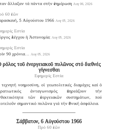
ταν ἄλλαξαν τά πάντα στήν ἐνημέρωση
Αυγ 06, 2026
ό 60 ἐτῶν
αρασκευή, 5 Αὐγούστου 1966
Αυγ 05, 2026
ημερίς Εστία
ργος ἐλέγχου ἡ Ἀστυνομία;
Αυγ 05, 2026
ημερίς Εστία
ρίν 90 χρόνια…
Αυγ 05, 2026
 ρόλος τοῦ ἐνεργειακοῦ πυλῶνος στό διεθνές
γίγνεσθαι
Εφημερίς Εστία
 τεχνητή νοημοσύνη, οἱ γεωπολιτικές διαμάχες καί ὁ
τρατιωτικός ἀνταγωνισμός ἐπηρεάζουν τήν
νθεκτικότητα τῶν ἐνεργειακῶν συστημάτων, πού
οτελοῦν σημαντικό πυλῶνα γιά τήν ἐθνική ἀσφάλεια.
Σάββατον, 6 Αὐγούστου 1966
Πρό 60 ἐτῶν