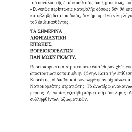
τοῦ συνόλου τῆς ἐπιδικασθείσης ἀποζημιώσεως, πού
«Συνεπῶς περίπτωσις καταβολῆς δόσεως δέν θά ὑπά
καταβληθῇ δευτέρα δόσις, δέν ἠμπορεῖ νά γίνῃ λόγο
τοῦ ἐπιδικασθέντος!..
ΤΑ ΣΗΜΕΡΙΝΑ
ΑΙΦΝΙΔΙΑΣΤΙΚΗ
ΕΠΙΘΕΣΙΣ
ΒΟΡΕΙΟΚΟΡΕΑΤΩΝ
ΠΑΝ ΜΟΣΝ ΓΙΟΜΤΥ.
Βορειοκορεατικά στρατεύματα ἐπετέθησαν χθές ἐν
ἀποστρατιωτικοποιημένην ζώνην. Κατά τήν ἐπίθεσιν
Κορεάτης, οἱ ὁποῖοι καί συνελήφθησαν αἰχμάλωτοι.
Νοτιοκορεάτης στρατιώτης. Τό ἀνωτέρω ἀνακοίνω
μέρους τῆς ὁποίας ἐζητήθη πάραυτα ἡ σύγκλησις τῆ
συλληφθέντων ἀξιωματικῶν.