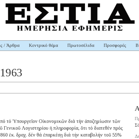
ις / Άρθρα
Κεντρικό θέμα
Πρωτοσέλιδα
Προσφορές
Β
 1963
Α
Πρ
ὑπό τό Ὑπουργεῖον Οἰκονομικῶν διά τήν ἀποζημίωσιν τῶν
Σ
 Γενικοῦ Λογιστηρίου ἡ πληροφορία, ὅτι τό διατεθέν πρός
860 ἑκ. δραχ. δέν θά ἐπαρκέσῃ διά τήν καταβολήν τοῦ 55%
Δ