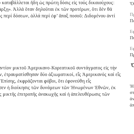
 καταβάλλεται ἤδη ὡς πρώτη δόσις εἰς τούς δικαιούχους:
Ὅ
ρξῃ». Ἀλλά ὅταν δηλοῦται ἐκ τῶν προτέρων, ὅτι δέν θά
Πρ
ς περί δόσεων, ἀλλά περί ἐφ’ ἅπαξ ποσοῦ; Διδομένου ἀντί
Π
Εφ
Πύ
Εφ
Π
Ὁ
αντίον μικτοῦ Ἀμερικανο-Κορεατικοῦ συντάγματος εἰς τήν
, ἐτραυματίσθησαν δύο ἀξιωματικοί, εἷς Ἀμερικανός καί εἷς
 Ἐπίσης, ἐκφράζονται φόβοι, ὅτι ἐφονεύθη εἷς
Ἡ
σεν ἡ διοίκησις τῶν δυνάμεων τῶν Ἡνωμένων Ἐθνῶν, ἐκ
σ
ς μικτῆς ἐπιτροπῆς ἀνακωχῆς καί ἡ ἀπελευθέρωσις τῶν
ἀ
ἀπ