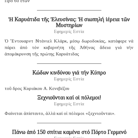
Πρό 60 ετων
Ἡ Καρυάτιδα τῆς Ἐλευσίνας: Ἡ σιωπηλή ἱέρεια τῶν
Μυστηρίων
Εφημερίς Εστία
Ὁ Ἔντουαρντ Ντάνιελ Κλάρκ, μέσῳ δωροδοκίας, κατάφερε νά
πάρει ἀπό τόν κυβερνήτη τῆς Ἀθήνας ἄδεια γιά τήν
ἀπομάκρυνση τῆς πρώτης Καρυάτιδας
Κώδων κινδύνου γιά τήν Κύπρο
Εφημερίς Εστία
τοῦ δρος Κυριάκου Α. Κενεβέζου
Ξεχνιοῦνται καί οἱ πόλεμοι!
Εφημερίς Εστία
Φαίνεται ἀπίστευτο, ἀλλά καί οἱ πόλεμοι «ξεχνιοῦνται».
Πάνω ἀπό 150 σπίτια καμένα στό Πόρτο Γερμενό