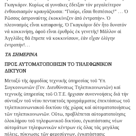
Γκαγκάριν. Κυρίως αἱ γυναῖκες ἔδειξαν τόν μεγαλείτερον
ἐνθουσιασμόν κραυγάζουσαι: “Γιούρι, εἶσαι θεσπέσιος!” … Ὁ
Ρῶσσος ἀστροναύτης ἐκοκκίνιζεν ἀπό ἐντροπήν». Ὁ
πλεονασμός εἶναι καταφανής. Ὁ Γκαγκάριν δέν ἦτο δυνατόν
νά κοκκινήσῃ, ἀφοῦ εἶναι ἐρυθρός ἐκ γενετῆς! Μᾶλλον αἱ
Ἀγγλίδες θά ἔπρεπε νά κοκκινίσουν, ἐάν εἶχαν ὀλίγην
ἐντροπήν!…
ΤΑ ΣΗΜΕΡΙΝΑ
ΠΡΟΣ ΑΥΤΟΜΑΤΟΠΟΙΗΣΙΝ ΤΟ ΤΗΛΕΦΩΝΙΚΟΝ
ΔΙΚΤΥΟΝ
Μεταξύ τῆς ἁρμοδίας τεχνικῆς ὑπηρεσίας τοῦ Ὑπ.
Συγκοινωνιῶν (Γεν. Διευθύνσεως Τηλεπικοινωνιῶν) καί
τεχνικῆς ὑπηρεσίας τοῦ Ο.Τ.Ε. ἤρχισαν συνεννοήσεις διά τήν
σύνταξιν τοῦ νέου πενταετοῦς προγράμματος ἐπεκτάσεως τοῦ
τηλεπικοινωνιακοῦ δικτύου τῆς χώρας καί αὐτοματοποιήσεως
τῶν τηλεπικοινωνιῶν. Οὕτω, προβλέπεται αὐτοματοποίησις
ὁλοκλήρου τοῦ τηλεφωνικοῦ δικτύου, ἐγκατάστασις νέων
αὐτομάτων τηλεφωνικῶν κέντρων εἰς ὅλας τάς μεγάλας
πόλεις, πύκνωσις τῶν φερεσύχνων, ἐγκατάστασις