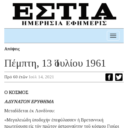
Toggle
navigati
Απόψεις
Πέμπτη, 13 Ἰουλίου 1961
Πρό 60 ἐτῶν
Ιούλ 14, 2021
Ο ΚΟΣΜΟΣ
ΑΔΥΝΑΤΟΝ ΕΡΥΘΗΜΑ
Μεταδίδεται ἐκ Λονδίνου:
«Μεγαλειώδη ὑποδοχήν ἐπεφύλασσεν ἡ Βρεταννική
πρωτεύουσα εἰς τόν πρῶτον ἀστροναύτην τοῦ κόσμου Γιούρι