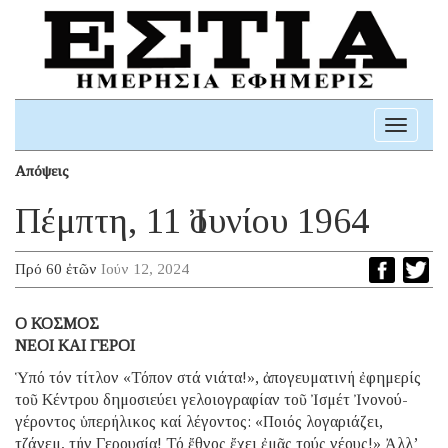
Toggle
navigati
Απόψεις
Πέμπτη, 11 Ἰουνίου 1964
Πρό 60 ἐτῶν
Ιούν 12, 2024
Ο ΚΟΣΜΟΣ
ΝΕΟΙ ΚΑΙ ΓΕΡΟΙ
Ὑπό τόν τίτλον «Τόπον στά νιάτα!», ἀπογευματινή ἐφημερίς
τοῦ Κέντρου δημοσιεύει γελοιογραφίαν τοῦ Ἰσμέτ Ἰνονού-
γέροντος ὑπερήλικος καί λέγοντος: «Ποιός λογαριάζει,
τζάνεμ, τήν Γερουσία! Τό ἔθνος ἔχει ἐμᾶς τούς νέους!» Ἀλλ’