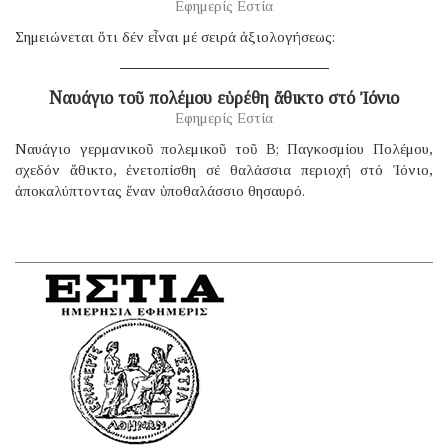
Εφημερίς Εστία
Σημειώνεται ὅτι δέν εἶναι μέ σειρά ἀξιολογήσεως:
Ναυάγιο τοῦ πολέμου εὑρέθη ἄθικτο στό Ἰόνιο
Εφημερίς Εστία
Ναυάγιο γερμανικοῦ πολεμικοῦ τοῦ B; Παγκοσμίου Πολέμου,
σχεδόν ἄθικτο, ἐνετοπίσθη σέ θαλάσσια περιοχή στό Ἰόνιο,
ἀποκαλύπτοντας ἕναν ὑποθαλάσσιο θησαυρό.