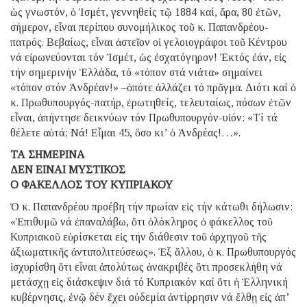
ὡς γνωστόν, ὁ Ἰσμέτ, γεννηθείς τῷ 1884 καί, ἄρα, 80 ἐτῶν,
σήμερον, εἶναι περίπου συνομήλικος τοῦ κ. Παπανδρέου-
πατρός. Βεβαίως, εἶναι ἀστεῖον οἱ γελοιογράφοι τοῦ Κέντρου
νά εἰρωνεύονται τόν Ἰσμέτ, ὡς ἐσχατόγηρον! Ἐκτός ἐάν, εἰς
τήν σημερινήν Ἑλλάδα, τό «τόπον στά νιάτα» σημαίνει
«τόπον στόν Ἀνδρέαν!» –ὁπότε ἀλλάζει τό πρᾶγμα. Διότι καί ὁ
κ. Πρωθυπουργός-πατήρ, ἐρωτηθείς, τελευταίως, πόσων ἐτῶν
εἶναι, ἀπήντησε δεικνύων τόν Πρωθυπουργόν-υἱόν: «Τί τά
θέλετε αὐτά; Νά! Εἶμαι 45, ὅσο κι’ ὁ Ἀνδρέας!…».
ΤΑ ΣΗΜΕΡΙΝΑ
ΔΕΝ ΕΙΝΑΙ ΜΥΣΤΙΚΟΣ
Ο ΦΑΚΕΛΛΟΣ ΤΟΥ ΚΥΠΡΙΑΚΟΥ
Ὁ κ. Παπανδρέου προέβη τήν πρωίαν εἰς τήν κάτωθι δήλωσιν:
«Ἐπιθυμῶ νά ἐπαναλάβω, ὅτι ὁλόκληρος ὁ φάκελλος τοῦ
Κυπριακοῦ εὑρίσκεται εἰς τήν διάθεσιν τοῦ ἀρχηγοῦ τῆς
ἀξιωματικῆς ἀντιπολιτεύσεως». Ἐξ ἄλλου, ὁ κ. Πρωθυπουργός
ἰσχυρίσθη ὅτι εἶναι ἀπολύτως ἀνακριβές ὅτι προσεκλήθη νά
μετάσχῃ εἰς διάσκεψιν διά τό Κυπριακόν καί ὅτι ἡ Ἑλληνική
κυβέρνησις, ἐνῷ δέν ἔχει οὐδεμία ἀντίρρησιν νά ἔλθῃ εἰς ἀπ’