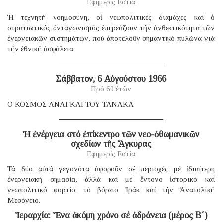
Εφημερίς Εστία
Ἡ τεχνητή νοημοσύνη, οἱ γεωπολιτικές διαμάχες καί ὁ
στρατιωτικός ἀνταγωνισμός ἐπηρεάζουν τήν ἀνθεκτικότητα τῶν
ἐνεργειακῶν συστημάτων, πού ἀποτελοῦν σημαντικό πυλῶνα γιά
τήν ἐθνική ἀσφάλεια.
Σάββατον, 6 Αὐγούστου 1966
Πρό 60 ἐτῶν
Ο ΚΟΣΜΟΣ ΑΝΑΓΚΑΙ ΤΟΥ ΤΑΝΑΚΑ
Ἡ ἐνέργεια στό ἐπίκεντρο τῶν νεο-ὀθωμανικῶν
σχεδίων τῆς Ἄγκυρας
Εφημερίς Εστία
Τά δύο αὐτά γεγονότα ἀφοροῦν σέ περιοχές μέ ἰδιαίτερη
ἐνεργειακή σημασία, ἀλλά καί μέ ἔντονο ἱστορικό καί
γεωπολιτικό φορτίο: τό βόρειο Ἰράκ καί τήν Ἀνατολική
Μεσόγειο.
Ἱεραρχία: Ἕνα ἀκόμη χρόνο σέ ἀδράνεια (μέρος B΄)