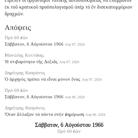
ἔπρεπεν οἱ ὀργανισμοί τοπικῆς αὐτοδιοικήσεως νά ἐλάμβανον
ἐκ τοῦ κρατικοῦ προϋπολογισμοῦ ὑπέρ τό ἕν δισεκατομμύριον
δραχμῶν.
Απόψεις
Πρό 60 ἐτῶν
Σάββατον, 6 Αὐγούστου 1966
Αυγ 07, 2026
Μανώλης Κοττάκης
Ἡ στιβαρότητα τῆς Δεξιᾶς
Αυγ 07, 2026
Δημήτρης Καπράνος
Ὁ ἀρχηγός πρέπει νά εἶναι μόνον ἕνας
Αυγ 07, 2026
Πρό 60 ἐτῶν
Σάββατον, 6 Αὐγούστου 1966
Αυγ 06, 2026
Δημήτρης Καπράνος
Ὅταν ἄλλαξαν τά πάντα στήν ἐνημέρωση
Αυγ 06, 2026
Σάββατον, 6 Αὐγούστου 1966
Πρό 60 ἐτῶν