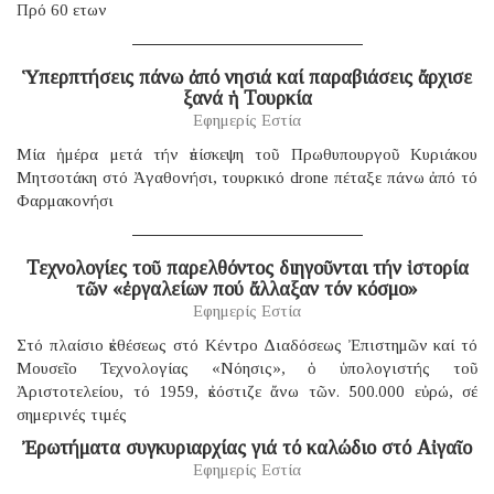
Πρό 60 ετων
Ὑπερπτήσεις πάνω ἀπό νησιά καί παραβιάσεις ἄρχισε
ξανά ἡ Τουρκία
Εφημερίς Εστία
Μία ἡμέρα μετά τήν ἐπίσκεψη τοῦ Πρωθυπουργοῦ Κυριάκου
Μητσοτάκη στό Ἀγαθονήσι, τουρκικό drone πέταξε πάνω ἀπό τό
Φαρμακονήσι
Τεχνολογίες τοῦ παρελθόντος διηγοῦνται τήν ἱστορία
τῶν «ἐργαλείων πού ἄλλαξαν τόν κόσμο»
Εφημερίς Εστία
Στό πλαίσιο ἐκθέσεως στό Κέντρο Διαδόσεως Ἐπιστημῶν καί τό
Μουσεῖο Τεχνολογίας «Νόησις», ὁ ὑπολογιστής τοῦ
Ἀριστοτελείου, τό 1959, ἐκόστιζε ἄνω τῶν. 500.000 εὐρώ, σέ
σημερινές τιμές
Ἐρωτήματα συγκυριαρχίας γιά τό καλώδιο στό Αἰγαῖο
Εφημερίς Εστία