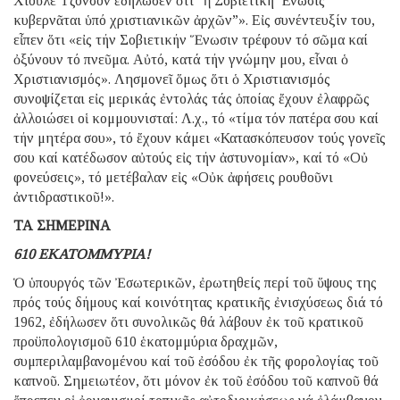
Χιοῦλε Τζόνσον ἐδήλωσεν ὅτι “ἡ Σοβιετική Ἕνωσις
κυβερνᾶται ὑπό χριστιανικῶν ἀρχῶν”». Εἰς συνέντευξίν του,
εἶπεν ὅτι «εἰς τήν Σοβιετικήν Ἕνωσιν τρέφουν τό σῶμα καί
ὀξύνουν τό πνεῦμα. Αὐτό, κατά τήν γνώμην μου, εἶναι ὁ
Χριστιανισμός». Λησμονεῖ ὅμως ὅτι ὁ Χριστιανισμός
συνοψίζεται εἰς μερικάς ἐντολάς τάς ὁποίας ἔχουν ἐλαφρῶς
ἀλλοιώσει οἱ κομμουνισταί: Λ.χ., τό «τίμα τόν πατέρα σου καί
τήν μητέρα σου», τό ἔχουν κάμει «Κατασκόπευσον τούς γονεῖς
σου καί κατέδωσον αὐτούς εἰς τήν ἀστυνομίαν», καί τό «Οὐ
φονεύσεις», τό μετέβαλαν εἰς «Οὐκ ἀφήσεις ρουθοῦνι
ἀντιδραστικοῦ!».
ΤΑ ΣΗΜΕΡΙΝΑ
610 ΕΚΑΤΟΜΜΥΡΙΑ!
Ὁ ὑπουργός τῶν Ἐσωτερικῶν, ἐρωτηθείς περί τοῦ ὕψους της
πρός τούς δήμους καί κοινότητας κρατικῆς ἐνισχύσεως διά τό
1962, ἐδήλωσεν ὅτι συνολικῶς θά λάβουν ἐκ τοῦ κρατικοῦ
προϋπολογισμοῦ 610 ἑκατομμύρια δραχμῶν,
συμπεριλαμβανομένου καί τοῦ ἐσόδου ἐκ τῆς φορολογίας τοῦ
καπνοῦ. Σημειωτέον, ὅτι μόνον ἐκ τοῦ ἐσόδου τοῦ καπνοῦ θά