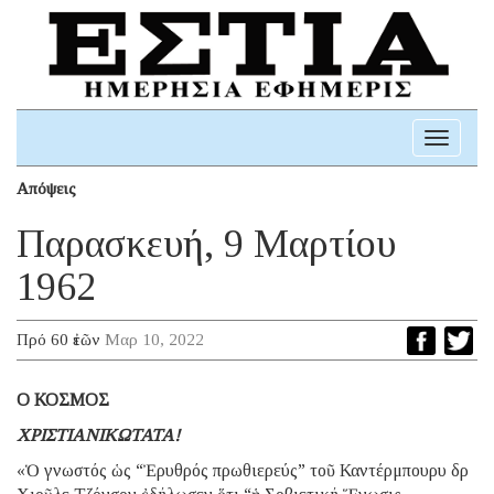
Toggle
navigati
Απόψεις
Παρασκευή, 9 Μαρτίου
1962
Πρό 60 ἐτῶν
Μαρ 10, 2022
Ο ΚΟΣΜΟΣ
ΧΡΙΣΤΙΑΝΙΚΩΤΑΤΑ!
«Ὁ γνωστός ὡς “Ἐρυθρός πρωθιερεύς” τοῦ Καντέρμπουρυ δρ