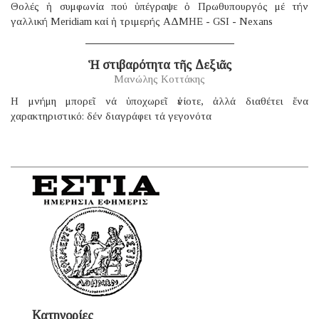
Θολές ἡ συμφωνία πού ὑπέγραψε ὁ Πρωθυπουργός μέ τήν
γαλλική Μeridiam καί ἡ τριμερής ΑΔΜΗΕ - GSI - Nexans
Ἡ στιβαρότητα τῆς Δεξιᾶς
Μανώλης Κοττάκης
H μνήμη μπορεῖ νά ὑποχωρεῖ ἐνίοτε, ἀλλά διαθέτει ἕνα
χαρακτηριστικό: δέν διαγράφει τά γεγονότα
Κατηγορίες