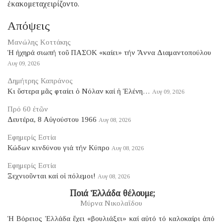
ἐκακομεταχειρίζοντο.
Απόψεις
Μανώλης Κοττάκης
Ἡ ἠχηρά σιωπή τοῦ ΠΑΣΟΚ «καίει» τήν Ἄννα Διαμαντοπούλου
Αυγ 09, 2026
Δημήτρης Καπράνος
Κι ὕστερα μᾶς φταίει ὁ Νόλαν καί ἡ Ἑλένη…
Αυγ 09, 2026
Πρό 60 ἐτῶν
Δευτέρα, 8 Αὐγούστου 1966
Αυγ 08, 2026
Εφημερίς Εστία
Κώδων κινδύνου γιά τήν Κύπρο
Αυγ 08, 2026
Εφημερίς Εστία
Ξεχνιοῦνται καί οἱ πόλεμοι!
Αυγ 08, 2026
​ Ποιά Ἑλλάδα θέλουμε;
Μύρνα Νικολαΐδου
Ἡ Βόρειος Ἑλλάδα ἔχει «βουλιάξει» καί αὐτό τό καλοκαίρι ἀπό