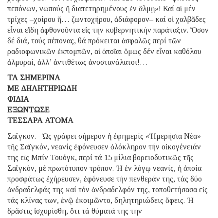
πεπόνων, νωπούς ἤ διατετηρημένους ἐν ἅλμῃ»! Καί αἱ μέν
τρίχες –χοίρου ἤ… ζωντοχήρου, ἀδιάφορον– καί οἱ χαλβᾶδες
εἶναι εἴδη ἀφθονοῦντα εἰς τήν κυβερνητικήν παράταξιν. Ὅσον
δέ διά, τούς πέπονας, θά πρόκειται ἀσφαλῶς περί τῶν
ραδιοφωνικῶν ἐκπομπῶν, αἱ ὁποῖαι ὅμως δέν εἶναι καθόλου
ἁλμυραί, ἀλλ’ ἀντιθέτως ἀνοστανάλατοι!…
ΤΑ ΣΗΜΕΡΙΝΑ
ΜΕ ΔΗΛΗΤΗΡΙΩΔΗ
ΦΙΔΙΑ
ΕΞΩΝΤΩΣΕ
ΤΕΣΣΑΡΑ ΑΤΟΜΑ
Σαϊγκον.– Ὡς γράφει σήμερον ἡ ἐφημερίς «Ἡμερήσια Νέα»
τῆς Σαϊγκόν, νεανίς ἐφόνευσεν ὁλόκληρον τήν οἰκογένειάν
της εἰς Μπίν Τουόγκ, περί τά 15 μίλια βορειοδυτικῶς τῆς
Σαϊγκόν, μέ πρωτότυπον τρόπον. Ἡ ἐν λόγῳ νεανίς, ἡ ὁποία
προσφάτως ἐχήρευσεν, ἐφόνευσε τήν πενθεράν της, τάς δύο
ἀνδραδελφάς της καί τόν ἀνδραδελφόν της, τοποθετήσασα εἰς
τάς κλίνας των, ἐνῷ ἐκοιμῶντο, δηλητηριώδεις ὄφεις. Ἡ
δρᾶστις ἰσχυρίσθη, ὅτι τά θύματά της την