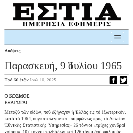
Toggle
navigati
Απόψεις
Παρασκευή, 9 Ἰουλίου 1965
Πρό 60 ἐτῶν
Ιούλ 10, 2025
O ΚΟΣΜΟΣ
ΕΞΑΓΩΓΑΙ
Μεταξύ τῶν εἰδῶν, πού ἐξήγαγεν ἡ Ἑλλάς εἰς τό ἐξωτερικόν,
κατά τό 1964, συγκαταλέγονται –συμφώνως πρός τό Δελτίον
Ἐθνικῆς Στατιστικῆς Ὑπηρεσίας– 26 τόννοι «τρίχες χονδραί
χοίρου», 107 τόννοι χαλβάδων καί 126 τόνοι ἀπό «φλοιούς