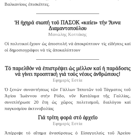
Βαλκανίους ἐπισκέπτες.
Ἡ ἠχηρά σιωπή τοῦ ΠΑΣΟΚ «καίει» τήν Ἄννα
Διαμαντοπούλου
Μανώλης Κοττάκης
Οἱ πολιτικοί ἔχουν ὡς ἀποστολή νά ἀποκρύπτουν τίς εἰδήσεις καί
οἱ δημοσιογράφοι νά τίς ἀποκαλύπτουν
Τό παρελθόν νά ἐπιστρέψει ὡς μέλλον καί ἡ παράδοσις
νά γίνει προοπτική γιά τούς νέους ἀνθρώπους!
Εφημερίς Εστία
Ὁ ξενών συναντήσεως τῶν Γάλλων Ἱπποτῶν τοῦ Τάγματος τοῦ
Ἁγίου Ἰωάννου στήν Ρόδο, νῦν Κατάλυμα τῆς Γαλλίας,
συνεπλήρωσε 20 ἔτη ὡς χῶρος πολιτισμοῦ, διαλόγου καί
παγκοσμίου ἀκτινοβολίας
Γιά τρίτη φορά στό ἀρχεῖο
Εφημερίς Εστία
Ἀπέρριψε τό αἴτημα ἀνασύρσεως ὁ Εἰσαγγελεύς τοῦ Ἀρείου