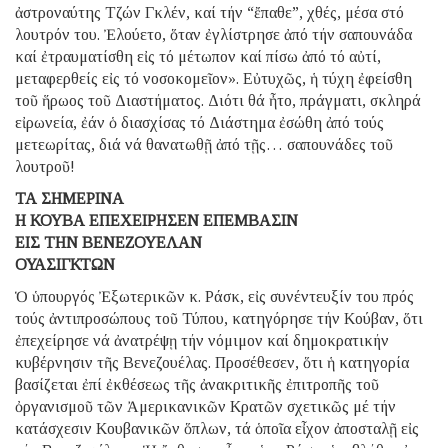
ἀστροναύτης Τζών Γκλέν, καί τήν “ἔπαθε”, χθές, μέσα στό
λουτρόν του. Ἐλούετο, ὅταν ἐγλίστρησε ἀπό τήν σαπουνάδα
καί ἐτραυματίσθη εἰς τό μέτωπον καί πίσω ἀπό τό αὐτί,
μεταφερθείς εἰς τό νοσοκομεῖον». Εὐτυχῶς, ἡ τύχη ἐφείσθη
τοῦ ἥρωος τοῦ Διαστήματος. Διότι θά ἦτο, πράγματι, σκληρά
εἰρωνεία, ἐάν ὁ διασχίσας τό Διάστημα ἐσώθη ἀπό τούς
μετεωρίτας, διά νά θανατωθῇ ἀπό τῇς… σαπουνάδες τοῦ
λουτροῦ!
ΤΑ ΣΗΜΕΡΙΝΑ
Η ΚΟΥΒΑ ΕΠΕΧΕΙΡΗΣΕΝ ΕΠΕΜΒΑΣΙΝ
ΕΙΣ ΤΗΝ ΒΕΝΕΖΟΥΕΛΑΝ
ΟΥΑΣΙΓΚΤΩΝ
Ὁ ὑπουργός Ἐξωτερικῶν κ. Ράσκ, εἰς συνέντευξίν του πρός
τούς ἀντιπροσώπους τοῦ Τύπου, κατηγόρησε τήν Κούβαν, ὅτι
ἐπεχείρησε νά ἀνατρέψῃ τήν νόμιμον καί δημοκρατικήν
κυβέρνησιν τῆς Βενεζουέλας. Προσέθεσεν, ὅτι ἡ κατηγορία
βασίζεται ἐπί ἐκθέσεως τῆς ἀνακριτικῆς ἐπιτροπῆς τοῦ
ὀργανισμοῦ τῶν Ἀμερικανικῶν Κρατῶν σχετικῶς μέ τήν
κατάσχεσιν Κουβανικῶν ὅπλων, τά ὁποῖα εἶχον ἀποσταλῇ εἰς