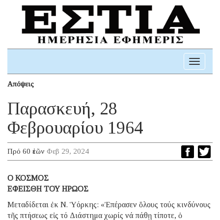
Toggle
navigati
Απόψεις
Παρασκευή, 28
Φεβρουαρίου 1964
Πρό 60 ἐτῶν
Φεβ 29, 2024
Ο ΚΟΣΜΟΣ
ΕΦΕΙΣΘΗ ΤΟΥ ΗΡΩΟΣ
Μεταδίδεται ἐκ Ν. Ὑόρκης: «Ἐπέρασεν ὅλους τούς κινδύνους
τῆς πτήσεως εἰς τό Διάστημα χωρίς νά πάθῃ τίποτε, ὁ