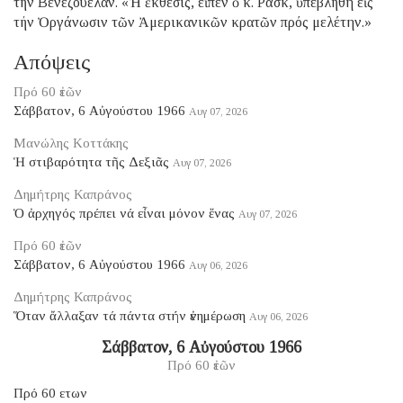
τήν Βενεζουέλαν. «Ἡ ἔκθεσις, εἶπεν ὁ κ. Ράσκ, ὑπεβλήθη εἰς
τήν Ὀργάνωσιν τῶν Ἀμερικανικῶν κρατῶν πρός μελέτην.»
Απόψεις
Πρό 60 ἐτῶν
Σάββατον, 6 Αὐγούστου 1966
Αυγ 07, 2026
Μανώλης Κοττάκης
Ἡ στιβαρότητα τῆς Δεξιᾶς
Αυγ 07, 2026
Δημήτρης Καπράνος
Ὁ ἀρχηγός πρέπει νά εἶναι μόνον ἕνας
Αυγ 07, 2026
Πρό 60 ἐτῶν
Σάββατον, 6 Αὐγούστου 1966
Αυγ 06, 2026
Δημήτρης Καπράνος
Ὅταν ἄλλαξαν τά πάντα στήν ἐνημέρωση
Αυγ 06, 2026
Σάββατον, 6 Αὐγούστου 1966
Πρό 60 ἐτῶν
Πρό 60 ετων