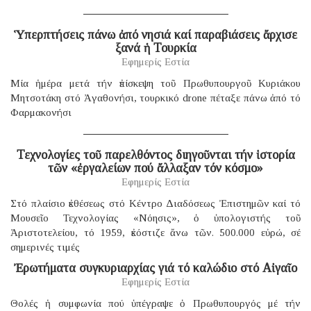
Ὑπερπτήσεις πάνω ἀπό νησιά καί παραβιάσεις ἄρχισε
ξανά ἡ Τουρκία
Εφημερίς Εστία
Μία ἡμέρα μετά τήν ἐπίσκεψη τοῦ Πρωθυπουργοῦ Κυριάκου
Μητσοτάκη στό Ἀγαθονήσι, τουρκικό drone πέταξε πάνω ἀπό τό
Φαρμακονήσι
Τεχνολογίες τοῦ παρελθόντος διηγοῦνται τήν ἱστορία
τῶν «ἐργαλείων πού ἄλλαξαν τόν κόσμο»
Εφημερίς Εστία
Στό πλαίσιο ἐκθέσεως στό Κέντρο Διαδόσεως Ἐπιστημῶν καί τό
Μουσεῖο Τεχνολογίας «Νόησις», ὁ ὑπολογιστής τοῦ
Ἀριστοτελείου, τό 1959, ἐκόστιζε ἄνω τῶν. 500.000 εὐρώ, σέ
σημερινές τιμές
Ἐρωτήματα συγκυριαρχίας γιά τό καλώδιο στό Αἰγαῖο
Εφημερίς Εστία
Θολές ἡ συμφωνία πού ὑπέγραψε ὁ Πρωθυπουργός μέ τήν