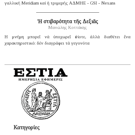
γαλλική Μeridiam καί ἡ τριμερής ΑΔΜΗΕ - GSI - Nexans
Ἡ στιβαρότητα τῆς Δεξιᾶς
Μανώλης Κοττάκης
H μνήμη μπορεῖ νά ὑποχωρεῖ ἐνίοτε, ἀλλά διαθέτει ἕνα
χαρακτηριστικό: δέν διαγράφει τά γεγονότα
Κατηγορίες