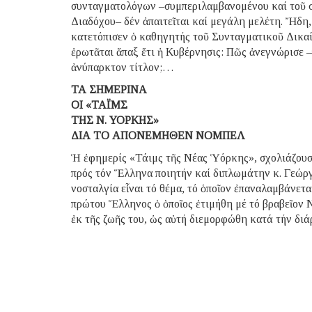
συνταγματολόγων –συμπεριλαμβανομένου καί τοῦ 
Διαδόχου– δέν ἀπαιτεῖται καί μεγάλη μελέτη. Ἤδη, 
κατετόπισεν ὁ καθηγητής τοῦ Συνταγματικοῦ Δικαί
ἐρωτᾶται ἅπαξ ἔτι ἡ Κυβέρνησις: Πῶς ἀνεγνώρισε 
ἀνύπαρκτον τίτλον;…
ΤΑ ΣΗΜΕΡΙΝΑ
ΟΙ «ΤΑΪΜΣ
ΤΗΣ Ν. ΥΟΡΚΗΣ»
ΔΙΑ ΤΟ ΑΠΟΝΕΜΗΘΕΝ ΝΟΜΠΕΛ
Ἡ ἐφημερίς «Τάιμς τῆς Νέας Ὑόρκης», σχολιάζουσα
πρός τόν Ἕλληνα ποιητήν καί διπλωμάτην κ. Γεώργ
νοσταλγία εἶναι τό θέμα, τό ὁποῖον ἐπαναλαμβάνετ
πρώτου Ἕλληνος ὁ ὁποῖος ἐτιμήθη μέ τό βραβεῖον Ν
ἐκ τῆς ζωῆς του, ὡς αὐτή διεμορφώθη κατά τήν δι