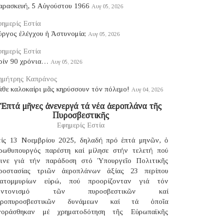
αρασκευή, 5 Αὐγούστου 1966
Αυγ 05, 2026
ημερίς Εστία
ύργος ἐλέγχου ἡ Ἀστυνομία;
Αυγ 05, 2026
ημερίς Εστία
ρίν 90 χρόνια…
Αυγ 05, 2026
ημήτρης Καπράνος
θε καλοκαίρι μᾶς κηρύσσουν τόν πόλεμο!
Αυγ 04, 2026
Ἑπτά μῆνες ἀνενεργά τά νέα ἀεροπλάνα τῆς
Πυροσβεστικῆς
Εφημερίς Εστία
τίς 13 Νοεμβρίου 2025, δηλαδή πρό ἑπτά μηνῶν, ὁ
ρωθυπουργός παρέστη καί μίλησε στήν τελετή πού
γινε γιά τήν παράδοση στό Ὑπουργεῖο Πολιτικῆς
ροστασίας τριῶν ἀεροπλάνων ἀξίας 23 περίπου
κατομμυρίων εὐρώ, πού προορίζονταν γιά τόν
υντονισμό τῶν πυροσβεστικῶν καί
εροπυροσβεστικῶν δυνάμεων καί τά ὁποῖα
γοράσθηκαν μέ χρηματοδότηση τῆς Εὐρωπαϊκῆς