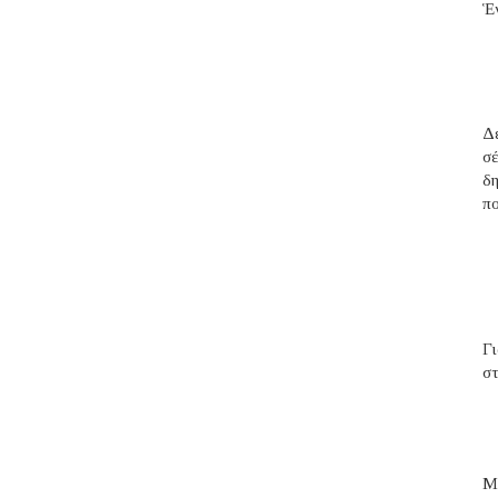
Ἑ
Δέ
σ
δ
πο
Γ
στ
Μ