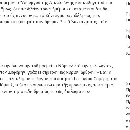
σημερινοῦ Ὑπουργοῦ τῆς Δικαιοσύνης καί καθηγητοῦ τοῦ
Π
ὅμως, ὅτε παρῆλθον τόσαι ἡμέραι καί ὑποτίθεται ὅτι θά
Εφ
ου τούς ἀγνοοῦντας τό Σύνταγμα συναδέλφους του,
Π
–παρά τό αὐστηρότατον ἄρθρον 3 τοῦ Συντάγματος– τόν
Εφ
Π
Δ
Κά
 τήν ἀπονομήν τοῦ βραβείου Νόμπελ διά τήν φιλολογίαν,
ιον Σεφέρην, γράφει σήμερον εἰς κύριον ἄρθρον: «Ἐάν ἡ
αι εἰς ὁλόκληρον τό ἔργον τοῦ ποιητοῦ Γεωργίου Σεφέρη, τοῦ
Σ
όμπελ, τοῦτο εἶναι ἀποτέλεσμα τῆς προσωπικῆς του πείρας
Π
άρκειαν τῆς σταδιοδρομίας του ὡς διπλωμάτου»
ἔ
Π
ἑ
σ
ἀ
ἀ