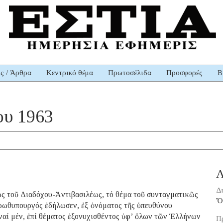
ις / Άρθρα
Κεντρικό θέμα
Πρωτοσέλιδα
Προσφορές
Β
ου 1963
Α
Δ
ς τοῦ Διαδόχου-Ἀντιβασιλέως, τό θέμα τοῦ συνταγματικῶς
Ὅ
πρωθυπουργός ἐδήλωσεν, ἐξ ὀνόματος τῆς ὑπευθύνου
ναί μέν, ἐπί θέματος ἐξονυχισθέντος ὑφ’ ὅλων τῶν Ἑλλήνων
Π