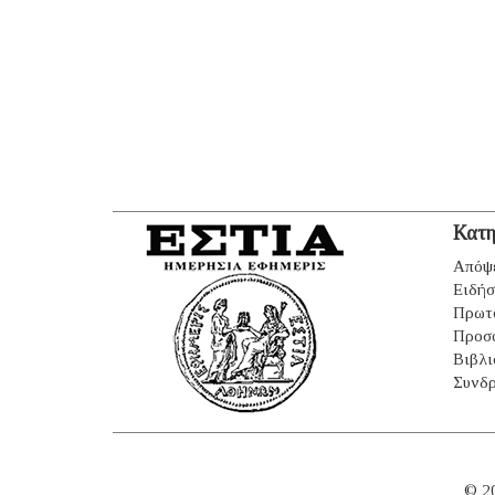
Κατη
Απόψ
Ειδήσ
Πρωτ
Προσ
Βιβλι
Συνδρ
© 2