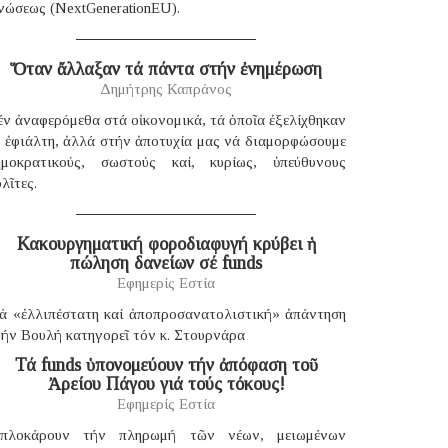
νώσεως (NextGenerationEU).
Ὅταν ἄλλαξαν τά πάντα στήν ἐνημέρωση
Δημήτρης Καπράνος
ν ἀναφερόμεθα στά οἰκονομικά, τά ὁποῖα ἐξελίχθηκαν
έ ἐφιάλτη, ἀλλά στήν ἀποτυχία μας νά διαμορφώσουμε
ημοκρατικούς, σωστούς καί, κυρίως, ὑπεύθυνους
λῖτες.
Κακουργηματική φοροδιαφυγή κρύβει ἡ
πώληση δανείων σέ funds
Εφημερίς Εστία
ιά «ἐλλιπέστατη καί ἀποπροσανατολιστική» ἀπάντηση
ήν Βουλή κατηγορεῖ τόν κ. Στουρνάρα
Τά funds ὑπονομεύουν τήν ἀπόφαση τοῦ
Ἀρείου Πάγου γιά τούς τόκους!
Εφημερίς Εστία
πλοκάρουν τήν πληρωμή τῶν νέων, μειωμένων