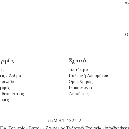
δ
Ο
γορίες
Σχετικά
εις
Ταυτότητα
εις / Άρθρα
Πολιτική Απορρήτου
οσέλιδα
Όροι Χρήσης
φορές
Επικοινωνία
οθήκη Εστίας
Διαφήμιση
ομές
Μ.Η.Τ. 232122
024. Ἐφημερίς «Ἑστία» - Ἀνώνυμος Ἐκδοτική Ἑταιρεία -
info@estiane