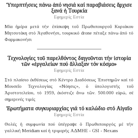
Ὑπερπτήσεις πάνω ἀπό νησιά καί παραβιάσεις ἄρχισε
ξανά ἡ Τουρκία
Εφημερίς Εστία
Μία ἡμέρα μετά τήν ἐπίσκεψη τοῦ Πρωθυπουργοῦ Κυριάκου
Μητσοτάκη στό Ἀγαθονήσι, τουρκικό drone πέταξε πάνω ἀπό τό
Φαρμακονήσι
Τεχνολογίες τοῦ παρελθόντος διηγοῦνται τήν ἱστορία
τῶν «ἐργαλείων πού ἄλλαξαν τόν κόσμο»
Εφημερίς Εστία
Στό πλαίσιο ἐκθέσεως στό Κέντρο Διαδόσεως Ἐπιστημῶν καί τό
Μουσεῖο Τεχνολογίας «Νόησις», ὁ ὑπολογιστής τοῦ
Ἀριστοτελείου, τό 1959, ἐκόστιζε ἄνω τῶν. 500.000 εὐρώ, σέ
σημερινές τιμές
Ἐρωτήματα συγκυριαρχίας γιά τό καλώδιο στό Αἰγαῖο
Εφημερίς Εστία
Θολές ἡ συμφωνία πού ὑπέγραψε ὁ Πρωθυπουργός μέ τήν
γαλλική Μeridiam καί ἡ τριμερής ΑΔΜΗΕ - GSI - Nexans