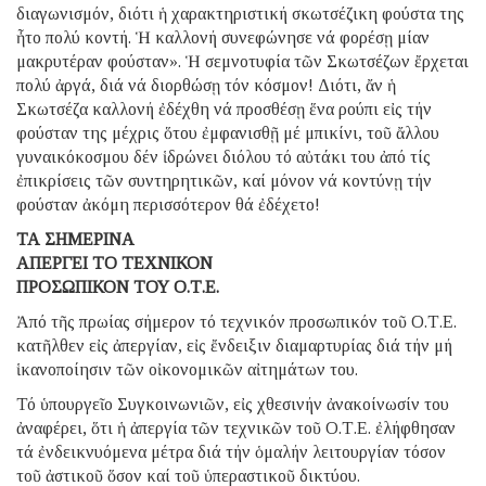
διαγωνισμόν, διότι ἡ χαρακτηριστική σκωτσέζικη φούστα της
ἦτο πολύ κοντή. Ἡ καλλονή συνεφώνησε νά φορέσῃ μίαν
μακρυτέραν φούσταν». Ἡ σεμνοτυφία τῶν Σκωτσέζων ἔρχεται
πολύ ἀργά, διά νά διορθώσῃ τόν κόσμον! Διότι, ἄν ἡ
Σκωτσέζα καλλονή ἐδέχθη νά προσθέσῃ ἕνα ρούπι εἰς τήν
φούσταν της μέχρις ὅτου ἐμφανισθῇ μέ μπικίνι, τοῦ ἄλλου
γυναικόκοσμου δέν ἱδρώνει διόλου τό αὐτάκι του ἀπό τίς
ἐπικρίσεις τῶν συντηρητικῶν, καί μόνον νά κοντύνῃ τήν
φούσταν ἀκόμη περισσότερον θά ἐδέχετο!
ΤΑ ΣΗΜΕΡΙΝΑ
ΑΠΕΡΓΕΙ ΤΟ ΤΕΧΝΙΚΟΝ
ΠΡΟΣΩΠΙΚΟΝ ΤΟΥ Ο.Τ.Ε.
Ἀπό τῆς πρωίας σήμερον τό τεχνικόν προσωπικόν τοῦ Ο.Τ.Ε.
κατῆλθεν εἰς ἀπεργίαν, εἰς ἔνδειξιν διαμαρτυρίας διά τήν μή
ἱκανοποίησιν τῶν οἰκονομικῶν αἰτημάτων του.
Τό ὑπουργεῖο Συγκοινωνιῶν, εἰς χθεσινήν ἀνακοίνωσίν του
ἀναφέρει, ὅτι ἡ ἀπεργία τῶν τεχνικῶν τοῦ Ο.Τ.Ε. ἐλήφθησαν
τά ἐνδεικνυόμενα μέτρα διά τήν ὁμαλήν λειτουργίαν τόσον
τοῦ ἀστικοῦ ὅσον καί τοῦ ὑπεραστικοῦ δικτύου.