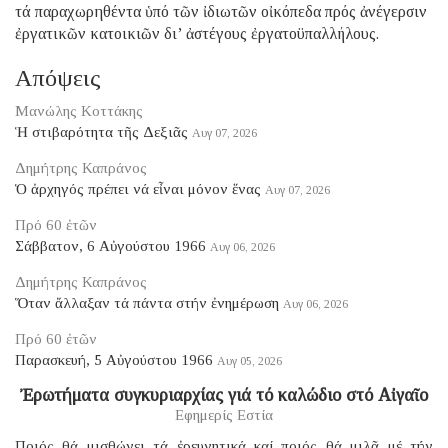
τά παραχωρηθέντα ὑπό τῶν ἰδιωτῶν οἰκόπεδα πρός ἀνέγερσιν
ἐργατικῶν κατοικιῶν δι’ ἀστέγους ἐργατοϋπαλλήλους.
Απόψεις
Μανώλης Κοττάκης
Ἡ στιβαρότητα τῆς Δεξιᾶς
Αυγ 07, 2026
Δημήτρης Καπράνος
Ὁ ἀρχηγός πρέπει νά εἶναι μόνον ἕνας
Αυγ 07, 2026
Πρό 60 ἐτῶν
Σάββατον, 6 Αὐγούστου 1966
Αυγ 06, 2026
Δημήτρης Καπράνος
Ὅταν ἄλλαξαν τά πάντα στήν ἐνημέρωση
Αυγ 06, 2026
Πρό 60 ἐτῶν
Παρασκευή, 5 Αὐγούστου 1966
Αυγ 05, 2026
Ἐρωτήματα συγκυριαρχίας γιά τό καλώδιο στό Αἰγαῖο
Εφημερίς Εστία
Ποιός θά μισθώνει τά ἐρευνητικά καί ποιός θά μιλᾶ μέ τήν