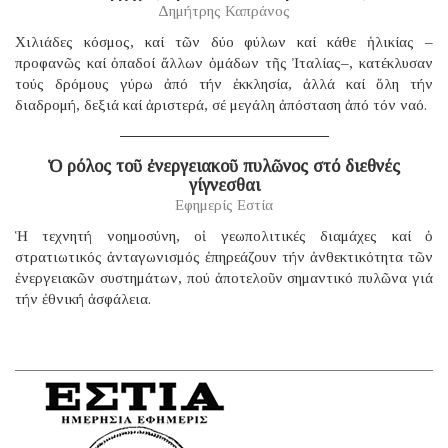
Δημήτρης Καπράνος
Χιλιάδες κόσμος, καί τῶν δύο φύλων καί κάθε ἡλικίας –
προφανῶς καί ὀπαδοί ἄλλων ὁμάδων τῆς Ἰταλίας–, κατέκλυσαν
τούς δρόμους γύρω ἀπό τήν ἐκκλησία, ἀλλά καί ὅλη τήν
διαδρομή, δεξιά καί ἀριστερά, σέ μεγάλη ἀπόσταση ἀπό τόν ναό.
Ὁ ρόλος τοῦ ἐνεργειακοῦ πυλῶνος στό διεθνές
γίγνεσθαι
Εφημερίς Εστία
Ἡ τεχνητή νοημοσύνη, οἱ γεωπολιτικές διαμάχες καί ὁ
στρατιωτικός ἀνταγωνισμός ἐπηρεάζουν τήν ἀνθεκτικότητα τῶν
ἐνεργειακῶν συστημάτων, πού ἀποτελοῦν σημαντικό πυλῶνα γιά
τήν ἐθνική ἀσφάλεια.