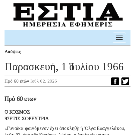
Toggle
navigati
Απόψεις
Παρασκευή, 1 Ἰουλίου 1966
Πρό 60 ἐτῶν
Ιούλ 02, 2026
Πρό 60 ετων
Ο ΚΟΣΜΟΣ
97ΕΤΙΣ ΧΟΡΕΥΤΡΙΑ
«Γυναῖκα-φαινόμενον ἔχει ἀποκληθῇ ἡ Ὄλγα Εὐαγγελάκου,
ἐτῶν 97, ἀπό τῆς Καμάρες Αἰγίου, ἡ ὁποία εἰς γάμον