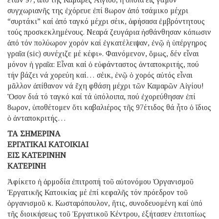
συγχωριανῆς της ἐχόρευε ἐπί 8ωρον ἀπό τσάμικο μέχρι
“συρτάκι” καί ἀπό ταγκό μέχρι σέικ, ἀφήσασα ἐμβρόντητους
τούς προσκεκλημένους. Νεαρά ζευγάρια ἠσθάνθησαν κόπωσιν
ἀπό τόν πολύωρον χορόν καί ἐγκατέλειψαν, ἐνῷ ἡ ὑπέργηρος
γραῖα (sic) συνέχιζε μέ κέφι». Φαινόμενον, ὅμως, δέν εἶναι
μόνον ἡ γραῖα: Εἶναι καί ὁ εὐφάνταστος ἀνταποκριτής, πού
τήν βάζει νά χορεύη καί… σέικ, ἐνῷ ὁ χορός αὐτός εἶναι
μᾶλλον ἀπίθανον νά ἔχη φθάση μέχρι τῶν Καμαρῶν Αἰγίου!
Ὅσον διά τό ταγκό καί τά ὑπόλοιπα, πού ἐχορεύθησαν ἐπί
8ωρον, ὑποθέτομεν ὅτι καβαλιέρος τῆς 97έτιδος θά ἦτο ὁ ἴδιος
ὁ ἀνταποκριτής…
ΤΑ ΣΗΜΕΡΙΝΑ
ΕΡΓΑΤΙΚΑΙ ΚΑΤΟΙΚΙΑΙ
ΕΙΣ ΚΑΤΕΡΙΝΗΝ
ΚΑΤΕΡΙΝΗ
Ἀφίκετο ἡ ἁρμοδία ἐπιτροπή τοῦ αὐτονόμου Ὀργανισμοῦ
Ἐργατικῆς Κατοικίας μέ ἐπί κεφαλῆς τόν πρόεδρον τοῦ
ὀργανισμοῦ κ. Κωσταρόπουλον, ἥτις, συνοδευομένη καί ὑπό
τῆς διοικήσεως τοῦ Ἐργατικοῦ Κέντρου, ἐξήτασεν ἐπιτοπίως