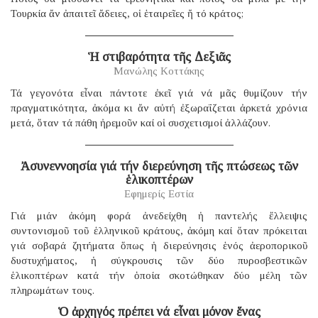
Τουρκία ἄν ἀπαιτεῖ ἄδειες, οἱ ἑταιρεῖες ἤ τό κράτος;
Ἡ στιβαρότητα τῆς Δεξιᾶς
Μανώλης Κοττάκης
Τά γεγονότα εἶναι πάντοτε ἐκεῖ γιά νά μᾶς θυμίζουν τήν
πραγματικότητα, ἀκόμα κι ἄν αὐτή ἐξωραΐζεται ἀρκετά χρόνια
μετά, ὅταν τά πάθη ἠρεμοῦν καί οἱ συσχετισμοί ἀλλάζουν.
Ἀσυνεννοησία γιά τήν διερεύνηση τῆς πτώσεως τῶν
ἑλικοπτέρων
Εφημερίς Εστία
Γιά μιάν ἀκόμη φορά ἀνεδείχθη ἡ παντελής ἔλλειψις
συντονισμοῦ τοῦ ἑλληνικοῦ κράτους, ἀκόμη καί ὅταν πρόκειται
γιά σοβαρά ζητήματα ὅπως ἡ διερεύνησις ἑνός ἀεροπορικοῦ
δυστυχήματος, ἡ σύγκρουσις τῶν δύο πυροσβεστικῶν
ἑλικοπτέρων κατά τήν ὁποία σκοτώθηκαν δύο μέλη τῶν
πληρωμάτων τους.
Ὁ ἀρχηγός πρέπει νά εἶναι μόνον ἕνας