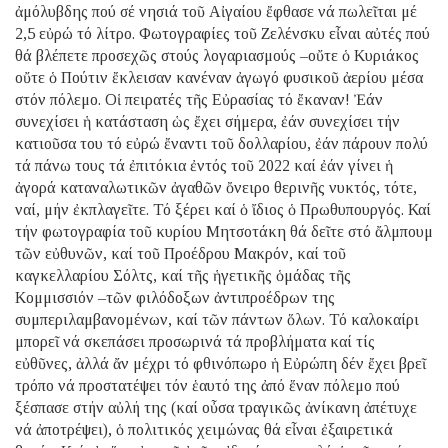
ἀμόλυβδης πού σέ νησιά τοῦ Αἰγαίου ἔφθασε νά πωλεῖται μέ
2,5 εὐρώ τό λίτρο. Φωτογραφίες τοῦ Ζελένσκυ εἶναι αὐτές πού
θά βλέπετε προσεχῶς στούς λογαριασμούς –οὔτε ὁ Κυριάκος
οὔτε ὁ Πούτιν ἔκλεισαν κανέναν ἀγωγό φυσικοῦ ἀερίου μέσα
στόν πόλεμο. Οἱ πειρατές τῆς Εὐρασίας τό ἔκαναν! Ἐάν
συνεχίσει ἡ κατάσταση ὡς ἔχει σήμερα, ἐάν συνεχίσει τήν
κατιοῦσα του τό εὐρώ ἔναντι τοῦ δολλαρίου, ἐάν πάρουν πολύ
τά πάνω τους τά ἐπιτόκια ἐντός τοῦ 2022 καί ἐάν γίνει ἡ
ἀγορά καταναλωτικῶν ἀγαθῶν ὄνειρο θερινῆς νυκτός, τότε,
ναί, μήν ἐκπλαγεῖτε. Τό ξέρει καί ὁ ἴδιος ὁ Πρωθυπουργός. Καί
τήν φωτογραφία τοῦ κυρίου Μητσοτάκη θά δεῖτε στό ἄλμπουμ
τῶν εὐθυνῶν, καί τοῦ Προέδρου Μακρόν, καί τοῦ
καγκελλαρίου Σόλτς, καί τῆς ἡγετικῆς ὁμάδας τῆς
Κομμισσιόν –τῶν φιλόδοξων ἀντιπροέδρων της
συμπεριλαμβανομένων, καί τῶν πάντων ὅλων. Τό καλοκαίρι
μπορεῖ νά σκεπάσει προσωρινά τά προβλήματα καί τίς
εὐθῦνες, ἀλλά ἄν μέχρι τό φθινόπωρο ἡ Εὐρώπη δέν ἔχει βρεῖ
τρόπο νά προστατέψει τόν ἑαυτό της ἀπό ἕναν πόλεμο πού
ξέσπασε στήν αὐλή της (καί οὖσα τραγικῶς ἀνίκανη ἀπέτυχε
νά ἀποτρέψει), ὁ πολιτικός χειμώνας θά εἶναι ἐξαιρετικά