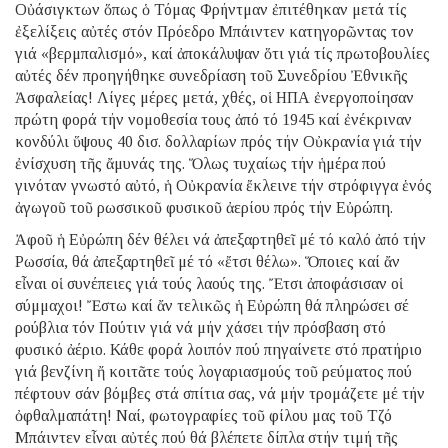
Οὐάσιγκτων ὅπως ὁ Τόμας Φρήντμαν ἐπιτέθηκαν μετά τίς
ἐξελίξεις αὐτές στόν Πρόεδρο Μπάιντεν κατηγορῶντας τον
γιά «βερμπαλισμό», καί ἀποκάλυψαν ὅτι γιά τίς πρωτοβουλίες
αὐτές δέν προηγήθηκε συνεδρίαση τοῦ Συνεδρίου Ἐθνικῆς
Ἀσφαλείας! Λίγες μέρες μετά, χθές, οἱ ΗΠΑ ἐνεργοποίησαν
πρώτη φορά τήν νομοθεσία τους ἀπό τό 1945 καί ἐνέκριναν
κονδύλι ὕψους 40 δισ. δολλαρίων πρός τήν Οὐκρανία γιά τήν
ἐνίσχυση τῆς ἄμυνάς της. Ὅλως τυχαίως τήν ἡμέρα πού
γινόταν γνωστό αὐτό, ἡ Οὐκρανία ἔκλεινε τήν στρόφιγγα ἑνός
ἀγωγοῦ τοῦ ρωσσικοῦ φυσικοῦ ἀερίου πρός τήν Εὐρώπη.
Ἀφοῦ ἡ Εὐρώπη δέν θέλει νά ἀπεξαρτηθεῖ μέ τό καλό ἀπό τήν
Ρωσσία, θά ἀπεξαρτηθεῖ μέ τό «ἔτσι θέλω». Ὅποιες καί ἄν
εἶναι οἱ συνέπειες γιά τούς λαούς της. Ἔτσι ἀποφάσισαν οἱ
σύμμαχοι! Ἔστω καί ἄν τελικῶς ἡ Εὐρώπη θά πληρώσει σέ
ρούβλια τόν Πούτιν γιά νά μήν χάσει τήν πρόσβαση στό
φυσικό ἀέριο. Κάθε φορά λοιπόν πού πηγαίνετε στό πρατήριο
γιά βενζίνη ἤ κοιτᾶτε τούς λογαριασμούς τοῦ ρεύματος πού
πέφτουν σάν βόμβες στά σπίτια σας, νά μήν τρομάζετε μέ τήν
ὀφθαλμαπάτη! Ναί, φωτογραφίες τοῦ φίλου μας τοῦ Τζό
Μπάιντεν εἶναι αὐτές πού θά βλέπετε δίπλα στήν τιμή τῆς