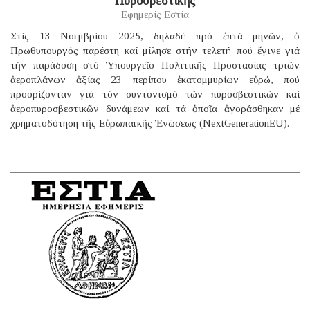
Πυροσβεστικῆς
Εφημερίς Εστία
Στίς 13 Νοεμβρίου 2025, δηλαδή πρό ἑπτά μηνῶν, ὁ
Πρωθυπουργός παρέστη καί μίλησε στήν τελετή πού ἔγινε γιά
τήν παράδοση στό Ὑπουργεῖο Πολιτικῆς Προστασίας τριῶν
ἀεροπλάνων ἀξίας 23 περίπου ἑκατομμυρίων εὐρώ, πού
προορίζονταν γιά τόν συντονισμό τῶν πυροσβεστικῶν καί
ἀεροπυροσβεστικῶν δυνάμεων καί τά ὁποῖα ἀγοράσθηκαν μέ
χρηματοδότηση τῆς Εὐρωπαϊκῆς Ἑνώσεως (NextGenerationEU).