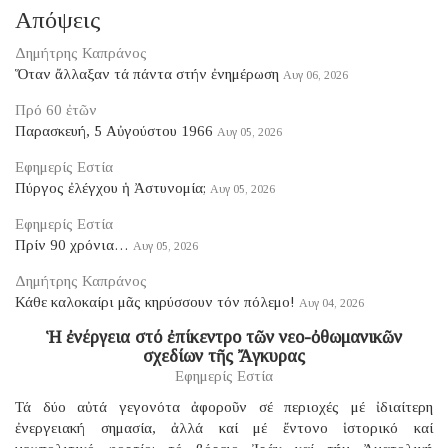
Απόψεις
Δημήτρης Καπράνος
Ὅταν ἄλλαξαν τά πάντα στήν ἐνημέρωση
Αυγ 06, 2026
Πρό 60 ἐτῶν
Παρασκευή, 5 Αὐγούστου 1966
Αυγ 05, 2026
Εφημερίς Εστία
Πύργος ἐλέγχου ἡ Ἀστυνομία;
Αυγ 05, 2026
Εφημερίς Εστία
Πρίν 90 χρόνια…
Αυγ 05, 2026
Δημήτρης Καπράνος
Κάθε καλοκαίρι μᾶς κηρύσσουν τόν πόλεμο!
Αυγ 04, 2026
Ἡ ἐνέργεια στό ἐπίκεντρο τῶν νεο-ὀθωμανικῶν
σχεδίων τῆς Ἄγκυρας
Εφημερίς Εστία
Τά δύο αὐτά γεγονότα ἀφοροῦν σέ περιοχές μέ ἰδιαίτερη
ἐνεργειακή σημασία, ἀλλά καί μέ ἔντονο ἱστορικό καί