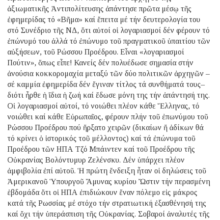
ἀξιωματικῆς Ἀντιπολίτευσης ἀπάντησε πρῶτα μέσῳ τῆς
ἐφημερίδας τό «Βῆμα» καί ἔπειτα μέ τήν δευτερολογία του
στό Συνέδριο τῆς ΝΔ, ὅτι αὐτοί οἱ λογαριασμοί δέν φέρουν τό
ἐπώνυμό του ἀλλά τό ἐπώνυμο τοῦ πραγματικοῦ ὑπαιτίου τῶν
αὐξήσεων, τοῦ Ρώσσου Προέδρου. Εἶναι «λογαριασμοί
Πούτιν», ὅπως εἶπε! Κανείς δέν πολυέδωσε σημασία στήν
ἀνούσια κοκκορομαχία μεταξύ τῶν δύο πολιτικῶν ἀρχηγῶν –
σέ καμμία ἐφημερίδα δέν ἔγιναν τίτλος τά συνθήματά τους–
διότι ἦρθε ἡ ἴδια ἡ ζωή καί ἔδωσε μόνη της τήν ἀπάντησή της.
Οἱ λογαριασμοί αὐτοί, τό νοιώθει πλέον κάθε Ἕλληνας, τό
νοιώθει καί κάθε Εὐρωπαῖος, φέρουν πλήν τοῦ ἐπωνύμου τοῦ
Ρώσσου Προέδρου πού ἤρξατο χειρῶν (δικαίων ἤ ἀδίκων θά
τό κρίνει ὁ ἱστορικός τοῦ μέλλοντος) καί τά ἐπώνυμα τοῦ
Προέδρου τῶν ΗΠΑ Τζό Μπάιντεν καί τοῦ Προέδρου τῆς
Οὐκρανίας Βολόντυμυρ Ζελένσκυ. Δέν ὑπάρχει πλέον
ἀμφιβολία ἐπί αὐτοῦ. Ἡ πρώτη ἔνδειξη ἦταν οἱ δηλώσεις τοῦ
Ἀμερικανοῦ Ὑπουργοῦ Ἄμυνας κυρίου Ὤστιν τήν περασμένη
ἑβδομάδα ὅτι οἱ ΗΠΑ ἐπιδιώκουν ἕναν πόλεμο εἰς μάκρος
κατά τῆς Ρωσσίας μέ στόχο τήν στρατιωτική ἐξασθένησή της
καί ὄχι τήν ὑπεράσπιση τῆς Οὐκρανίας. Σοβαροί ἀναλυτές τῆς