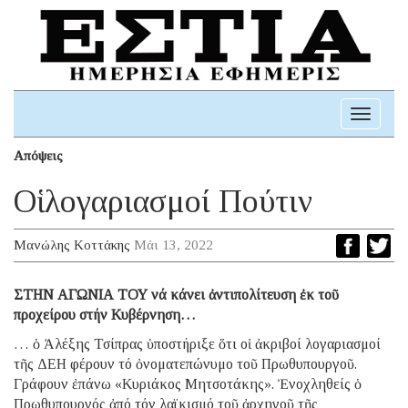
Toggle
navigati
Απόψεις
Οἱ λογαριασμοί Πούτιν
Μανώλης Κοττάκης
Μάι 13, 2022
ΣΤΗΝ ΑΓΩΝΙΑ ΤΟΥ νά κάνει ἀντιπολίτευση ἐκ τοῦ
προχείρου στήν Κυβέρνηση…
… ὁ Ἀλέξης Τσίπρας ὑποστήριξε ὅτι οἱ ἀκριβοί λογαριασμοί
τῆς ΔΕΗ φέρουν τό ὀνοματεπώνυμο τοῦ Πρωθυπουργοῦ.
Γράφουν ἐπάνω «Κυριάκος Μητσοτάκης». Ἐνοχληθείς ὁ
Πρωθυπουργός ἀπό τόν λαϊκισμό τοῦ ἀρχηγοῦ τῆς