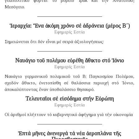
γεωπολιτικό φορτίο: τό βόρειο Ἰράκ καί τήν Ἀνατολική
Μεσόγειο.
Ἱεραρχία: Ἕνα ἀκόμη χρόνο σέ ἀδράνεια (μέρος B΄)
Εφημερίς Εστία
Σημειώνεται ὅτι δέν εἶναι μέ σειρά ἀξιολογήσεως:
Ναυάγιο τοῦ πολέμου εὑρέθη ἄθικτο στό Ἰόνιο
Εφημερίς Εστία
Ναυάγιο γερμανικοῦ πολεμικοῦ τοῦ B; Παγκοσμίου Πολέμου,
σχεδόν ἄθικτο, ἐνετοπίσθη σέ θαλάσσια περιοχή στό Ἰόνιο,
ἀποκαλύπτοντας ἕναν ὑποθαλάσσιο θησαυρό.
Τελευταῖοι σέ εἰσόδημα στήν Εὐρώπη
Εφημερίς Εστία
Οἱ ἀριθμοί πλήττουν τό κυβερνητικό ἀφήγημα γιά τήν οἰκονομία
Ἑπτά μῆνες ἀνενεργά τά νέα ἀεροπλάνα τῆς