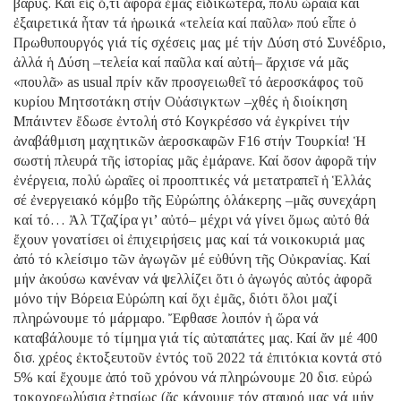
βαρύς. Καί εἰς ὅ,τι ἀφορᾶ ἐμᾶς εἰδικώτερα, πολύ ὡραῖα καί
ἐξαιρετικά ἦταν τά ἡρωικά «τελεία καί παῦλα» πού εἶπε ὁ
Πρωθυπουργός γιά τίς σχέσεις μας μέ τήν Δύση στό Συνέδριο,
ἀλλά ἡ Δύση –τελεία καί παῦλα καί αὐτή– ἄρχισε νά μᾶς
«πουλᾶ» as usual πρίν κἄν προσγειωθεῖ τό ἀεροσκάφος τοῦ
κυρίου Μητσοτάκη στήν Οὐάσιγκτων –χθές ἡ διοίκηση
Μπάιντεν ἔδωσε ἐντολή στό Κογκρέσσο νά ἐγκρίνει τήν
ἀναβάθμιση μαχητικῶν ἀεροσκαφῶν F16 στήν Τουρκία! Ἡ
σωστή πλευρά τῆς ἱστορίας μᾶς ἐμάρανε. Καί ὅσον ἀφορᾶ τήν
ἐνέργεια, πολύ ὡραῖες οἱ προοπτικές νά μετατραπεῖ ἡ Ἑλλάς
σέ ἐνεργειακό κόμβο τῆς Εὐρώπης ὁλάκερης –μᾶς συνεχάρη
καί τό… Ἀλ Τζαζίρα γι’ αὐτό– μέχρι νά γίνει ὅμως αὐτό θά
ἔχουν γονατίσει οἱ ἐπιχειρήσεις μας καί τά νοικοκυριά μας
ἀπό τό κλείσιμο τῶν ἀγωγῶν μέ εὐθύνη τῆς Οὐκρανίας. Καί
μήν ἀκούσω κανέναν νά ψελλίζει ὅτι ὁ ἀγωγός αὐτός ἀφορᾶ
μόνο τήν Βόρεια Εὐρώπη καί ὄχι ἐμᾶς, διότι ὅλοι μαζί
πληρώνουμε τό μάρμαρο. Ἔφθασε λοιπόν ἡ ὥρα νά
καταβάλουμε τό τίμημα γιά τίς αὐταπάτες μας. Καί ἄν μέ 400
δισ. χρέος ἐκτοξευτοῦν ἐντός τοῦ 2022 τά ἐπιτόκια κοντά στό
5% καί ἔχουμε ἀπό τοῦ χρόνου νά πληρώνουμε 20 δισ. εὐρώ
τοκοχρεωλύσια ἐτησίως (ἄς κάνουμε τόν σταυρό μας νά μήν