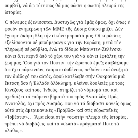
συμβεί), νά δῶ τότε πῶς θά μᾶς σώσει ἡ σωστή πλευρά τῆς
ἱστορίας.
Ὁ πόλεμος ἐξελίσσεται. Δυστυχῶς γιά ἐμᾶς ὅμως, ὄχι ὅπως ἡ
φασόν ἐνημέρωση τῶν ΜΜΕ τῆς Δύσης ὑποστηρίζει. Δέν
ἔχουμε ἀκόμη ὅλη τήν εἰκόνα μπροστά μας. Οἱ κυρώσεις
ἐξελίσσονται σέ μπούμερανγκ γιά τήν Εὐρώπη, μετά τήν
πληρωμή σέ ρούβλια, ἐνῶ τό δίδυμο Μπάιντεν-Ζελένσκυ
κάνει ὅ,τι περνᾶ ἀπό τό χέρι του γιά νά κάνει ἐφιάλτη τήν
ζωή μας. Ὅσο γιά τόν Πούτιν: τήν ὥρα πού ἐμεῖς διαβάζουμε
ὅτι ἔχει πάρκινσον, ἐπάρατο ἀσθένεια, πεθαίνει καί ἀναζητᾶ
τόν διάδοχό του αὐτός, ἀφοῦ κατέλαβε στήν Οὐκρανία μιά
ἔκταση ὅσο ἡ Ἑλλάδα ὁλόκληρη, κλείνει δουλειές μέ τούς
Κινέζους καί τούς Ἰνδούς, στηρίζει τό νόμισμά του καί
σχεδιάζει τά ἑπόμενα βήματά του πρός Ἀνατολάς. Πρός
Ἀνατολάς, ὄχι πρός Δυσμάς. Ποῦ νά τά διαβάσει κανείς ὅμως
αὐτά στίς ἀμερικανικές «Πράβδα» καί στίς εὐρωπαϊκές
«Ἰσβέστια»… Ἅμα εἶσαι στήν «σωστή» πλευρά τῆς ἱστορίας,
πρέπει νά διαβάζεις καί τά «σωστά» πράγματα! Ποτέ τά
«λάθος».